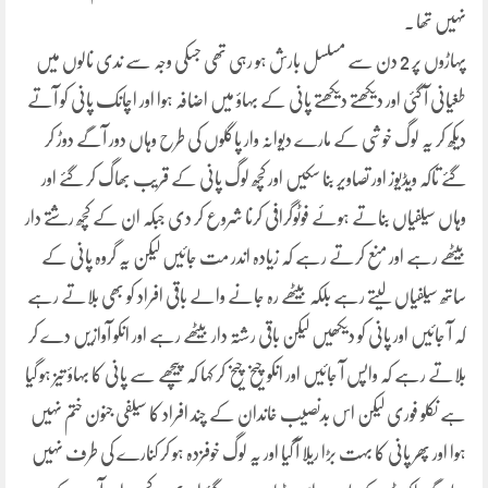
نہیں تھا ۔
پہاڑوں پر 2 دن سے مسلسل بارش ہو رہی تھی جسکی وجہ سے ندی نالوں میں
طغیانی آ گئی اور دیکھتے دیکھتے پانی کے بہاؤ میں اضافہ ہوا اور اچانک پانی کو آتے
دیکھ کر یہ لوگ خوشی کے مارے دیوانہ وار پاگلوں کی طرح وہاں دور آگے دوڑ کر
گئے تاکہ ویڈیوز اور تصاویر بنا سکیں اور کچھ لوگ پانی کے قریب بھاگ کر گئے اور
وہاں سیلفیاں بناتے ہوئے فوٹوگرافی کرنا شروع کر دی جبکہ ان کے کچھ رشتے دار
بیٹھے رہے اور منع کرتے رہے کہ زیادہ اندر مت جائیں لیکن یہ گروہ پانی کے
ساتھ سیلفیاں لیتے رہے بلکہ بیٹھے رہ جانے والے باقی افراد کو بھی بلاتے رہے
کہ آ جائیں اور پانی کو دیکھیں لیکن باقی رشتہ دار بیٹھے رہے اور انکو آوازیں دے کر
بلاتے رہے کہ واپس آ جائیں اور انکو چیخ چیخ کر کہا کہ پیچھے سے پانی کا بہاؤ تیز ہو گیا
ہے نکلو فوری لیکن اس بدنصیب خاندان کے چند افراد کا سیلفی جنون ختم نہیں
ہوا اور پھر پانی کا بہت بڑا ریلا آ گیا اور یہ لوگ خوفزدہ ہو کر کنارے کی طرف نہیں