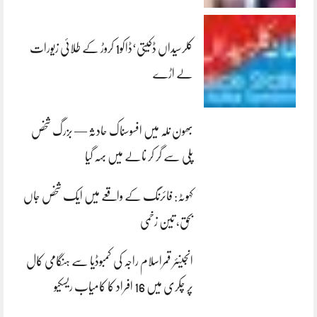
کلرسیداں ڈکیتی‘ڈاکو1 کروڑ کے طلائی زیورات
لے اڑے
بھون نلہ میں افسوسناک حادثہ — بزرگ شخص
پلی سے گر کر نالے میں بہہ گیا
کہوٹہ: فائرنگ کے واقعے میں ایک شخص جاں
بحق، تین زخمی
انجینئر قمراسلام راجہ کی کمبوڈیا سے ہنگامی کال
پر چکری میں 16 افراد کا کامیاب ریسکیو