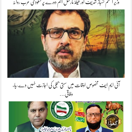
وزیر اعظم شہباز شریف اور فیلڈ مارشل اہم دورے پر سعودی عرب روانہ
آئی ایم ایف مخصوص اوقات میں سستی بجلی کی اجازت نہیں دے رہا،
وفاقی…