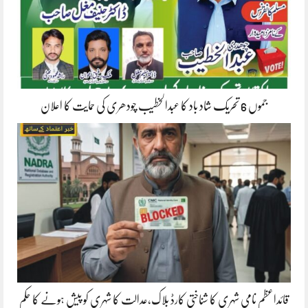
جموں 6 تحریک شاد باد کا عبدالخطیب چودھری کی حمایت کا اعلان
قائداعظم نامی شہری کا شناختی کارڈ بلاک،عدالت کا شہری کو پیش ہونے کا حکم