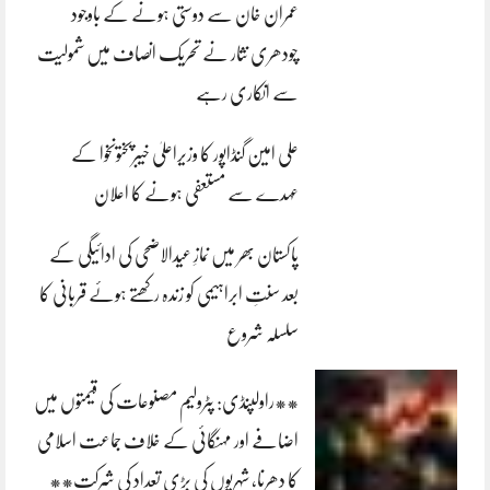
عمران خان سے دوستی ہونے کے باوجود
چودھری نثار نے تحریک انصاف میں شمولیت
سے انکاری رہے
علی امین گنڈاپور کا وزیراعلیٰ خیبرپختونخوا کے
عہدے سے مستعفی ہونے کا اعلان
پاکستان بھر میں نمازِ عیدالاضحی کی ادائیگی کے
بعد سنتِ ابراہیمی کو زندہ رکھتے ہوئے قربانی کا
سلسلہ شروع
**راولپنڈی: پٹرولیم مصنوعات کی قیمتوں میں
اضافے اور مہنگائی کے خلاف جماعت اسلامی
کا دھرنا، شہریوں کی بڑی تعداد کی شرکت**