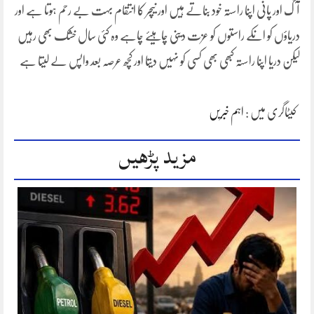
آگ اور پانی اپنا راستہ خود بناتے ہیں اور نیچر کا انتقام بہت بے رحم ہوتا ہے اور
دریاؤں کو انکے راستوں کو عزت دینی چاہیئے چاہے وہ کئی سال خشک بھی رہیں
لیکن دریا اپنا راستہ کبھی بھی کسی کو نہیں دیتا اور کچھ عرصہ بعد واپس لے لیتا ہے
کیٹاگری میں :
اہم خبریں
مزید پڑھیں