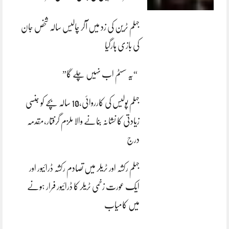
جہلم ٹرین کی زد میں آکر چالیس سالہ شخص جان
کی بازی ہارگیا
“یہ سسٹم اب نہیں چلے گا”
جہلم پولیس کی کارروائی،10 سالہ بچے کو جنسی
زیادتی کا نشانہ بنانے والا ملزم گرفتار،مقدمہ
درج
جہلم رکشہ اور ٹریلر میں تصادم رکشہ ڈرائیور اور
ایک عورت زخمی ٹریلر کا ڈرائیور فرار ہونے
میں کامیاب