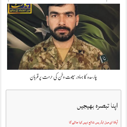
چارسدہ کا بہادر سپوت وطن کی حرمت پر قربان
اپنا تبصرہ بھیجیں
آپکا ای میل ایڈریس شائع نہیں کیا جائے گا