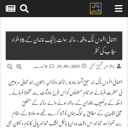
Skip
to
content
انتہائی افسوس ناک واقعہ ، سانحہ سوات | ایک خاندان کے 15 افراد
سیلاب کی نظر
28/06/2025
حافظ عزیر شفیق بھٹی
0 تبصرے
انتہائی افسوس ناک اور سبق آموز حادثہ ۔انا للہ وانا الیہ راجعون۔اللہ تعالیٰ مرحومین
کی مغفرت فرمائے اور تمام مسلمانوں کو اس طرح حادثات سے مخفوظ فرمائے ۔
ڈسکہ کے بدنصیب خاندان کے ساتھ ہونے والے سانحہ کے متعلق
عینی شاہدین کے مطابق یہ لوگ جہاں ناشتہ کر رہے تھے وہ حادثہ کے مقام
سے تھوڑا دور تھا اور اس وقت وہ ایریا بالکل خشک تھا اور پانی کا نام و نشان بھی