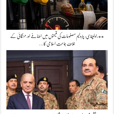
**راولپنڈی: پٹرولیم مصنوعات کی قیمتوں میں اضافے اور مہنگائی کے
خلاف جماعت اسلامی کا…