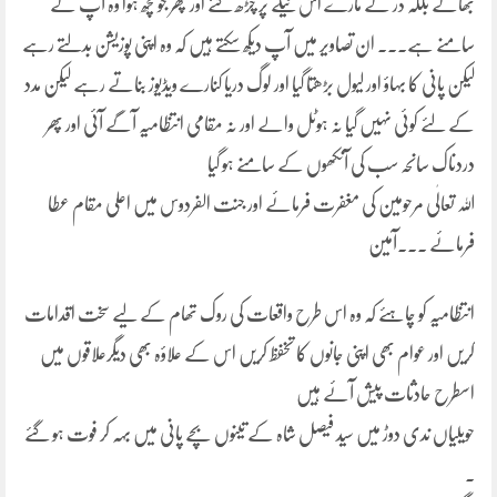
بھاگے بلکہ ڈر کے مارے اس ٹیلے پر چڑھ گئے اور پھر جو کچھ ہوا وہ آپ کے
سامنے ہے۔۔۔ ان تصاویر میں آپ دیکھ سکتے ہیں کہ وہ اپنی پوزیشن بدلتے رہے
لیکن پانی کا بہاؤ اور لیول بڑھتا گیا اور لوگ دریا کنارے ویڈیوز بناتے رہے لیکن مدد
کے لئے کوئی نہیں گیا نہ ہوٹل والے اور نہ مقامی انتظامیہ آگے آئی اور پھر
دردناک سانحہ سب کی آنکھوں کے سامنے ہو گیا
اللہ تعالٰی مرحومین کی مغفرت فرمائے اور جنت الفردوس میں اعلی مقام عطا
فرمائے ۔۔۔آمین
انتظامیہ کو چاہئے کہ وہ اس طرح واقعات کی روک تھام کے لیے سخت اقدامات
کریں اور عوام بھی اپنی جانوں کا تخفظ کریں اس کے علاؤہ بھی دیگرعلاقوں میں
اسطرح حادثات پیش آئے ہیں
حویلیاں ندی دوڑ میں سید فیصل شاہ کے تینوں بچے پانی میں بہہ کر فوت ہو گئے
۔