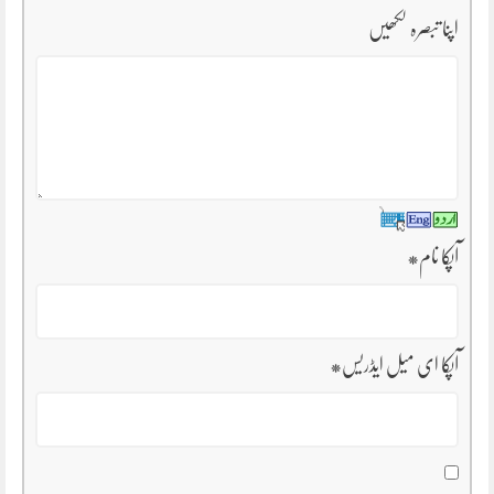
اپنا تبصرہ لکھیں
آپکا نام
*
آپکا ای میل ایڈریس
*