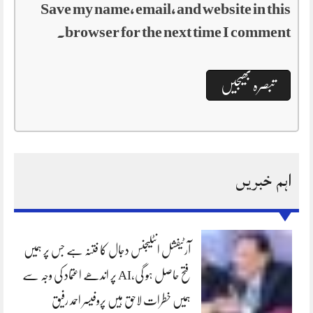
Save my name, email, and website in this
browser for the next time I comment.
اہم خبریں
آرٹیفشل انٹلیجنس دجال کا فتنہ ہے جس پر ہمیں
فتح حاصل ہو گی،AI پر اندھے اعتماد کی وجہ سے
ہمیں خطرات لاحق ہیں پروفیسر احمد رفیق