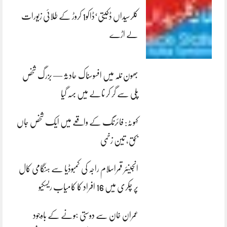
کلرسیداں ڈکیتی‘ڈاکو1 کروڑ کے طلائی زیورات
لے اڑے
بھون نلہ میں افسوسناک حادثہ — بزرگ شخص
پلی سے گر کر نالے میں بہہ گیا
کہوٹہ: فائرنگ کے واقعے میں ایک شخص جاں
بحق، تین زخمی
انجینئر قمراسلام راجہ کی کمبوڈیا سے ہنگامی کال
پر چکری میں 16 افراد کا کامیاب ریسکیو
عمران خان سے دوستی ہونے کے باوجود