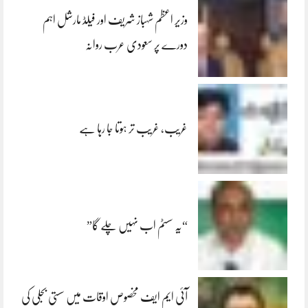
وزیر اعظم شہباز شریف اور فیلڈ مارشل اہم
دورے پر سعودی عرب روانہ
غریب، غریب تر ہوتا جا رہا ہے
“یہ سسٹم اب نہیں چلے گا”
آئی ایم ایف مخصوص اوقات میں سستی بجلی کی