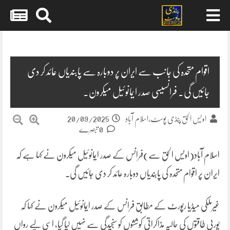
Skip
to
content
اقوام متحدہ کی جانب سے ایران پر دوبارہ سے پابندیاں عائد کر دی
جائیں گی۔ فرانسیسی صدر ایمانوئیل میکرون۔
20/09/2025
اویس الحق پنڈی پوسٹ،اسلام آباد
0 تبصرے
اسلام آباد(اویس الحق سے)فرانس کے صدر ایمانوئیل میکرون نے کہا ہے کہ
ایران پر اقوام متحدہ کی پابندیاں دوبارہ عائد کر دی جائیں گی۔
غیرملکی میڈیا رپورٹ کے مطابق فرانس کے صدر ایمانوئیل میکرون نے کہا کہ
یورپی طاقتوں کی حالیہ مذاکراتی کوششوں کو سنجیدگی سے نہیں لیا گیا، اسی لیے رواں