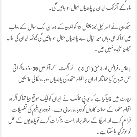
ماہ کے آخر تک ایران پر پابندیاں بحال ہو جائیں گی۔
میکرون نے اسرائیلی نیوز چینل 12 کو انٹرویو کے دوران ایک سوال کے جواب
میں کہا کہ جی، ہاں میرا خیال ہے پابندیاں بحال ہو جائیں گی کیونکہ ایران کی حالیہ
تجاویز سنجیدہ نہیں ہیں۔
برطانیہ، فرانس اور جرمنی(ای 3) نے اگست کے آخر میں 30 روزہ مذاکراتی
عمل شروع کیا تھا تاکہ ایران پر اقوام متحدہ کی پابندیاں دوبارہ لگائی جاسکیں۔
رپورٹ میں بتایا گیا ہے کہ یورپی ممالک نے ایران کو ایک موقع دیا تھا کہ اگر وہ
اقوام متحدہ کے معائنہ کاروں کو دوبارہ رسائی دے، افزودہ یورینیم کی تفصیلات
فراہم کرے اور امریکا کے ساتھ براہ راست مذاکرات کرے تو پابندیوں کے عمل
کو مؤخر کیا جا سکتا ہے۔