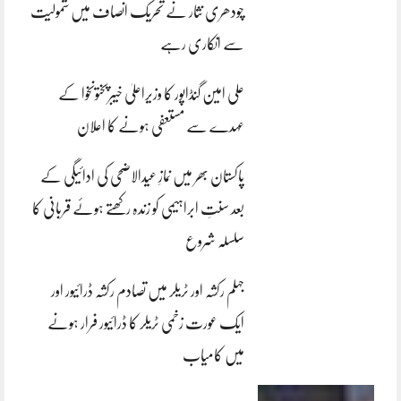
چودھری نثار نے تحریک انصاف میں شمولیت
سے انکاری رہے
علی امین گنڈاپور کا وزیراعلیٰ خیبرپختونخوا کے
عہدے سے مستعفی ہونے کا اعلان
پاکستان بھر میں نمازِ عیدالاضحی کی ادائیگی کے
بعد سنتِ ابراہیمی کو زندہ رکھتے ہوئے قربانی کا
سلسلہ شروع
جہلم رکشہ اور ٹریلر میں تصادم رکشہ ڈرائیور اور
ایک عورت زخمی ٹریلر کا ڈرائیور فرار ہونے
میں کامیاب