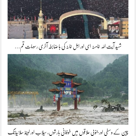
شہید آیت اللہ خامنہ ای اور اہل خانہ کی با ضابطہ آخری رسومات قم…
چین کے وسطی اور جنوبی علاقوں میں طوفانی بارشوں، سیلاب اور لینڈ سلائیڈنگ