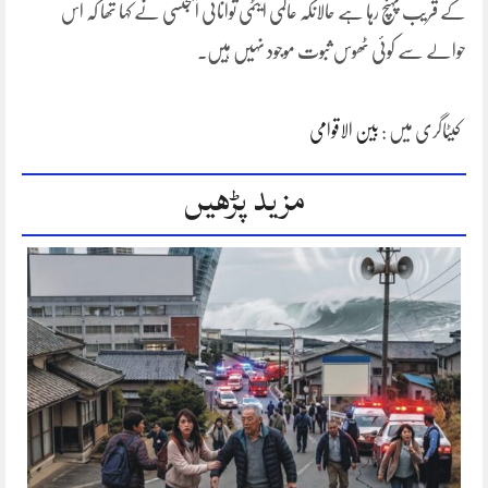
کے قریب پہنچ رہا ہے حالانکہ عالمی ایٹمی توانائی ایجنسی نے کہا تھا کہ اس
حوالے سے کوئی ٹھوس ثبوت موجود نہیں ہیں۔
کیٹاگری میں :
بین الاقوامی
مزید پڑھیں