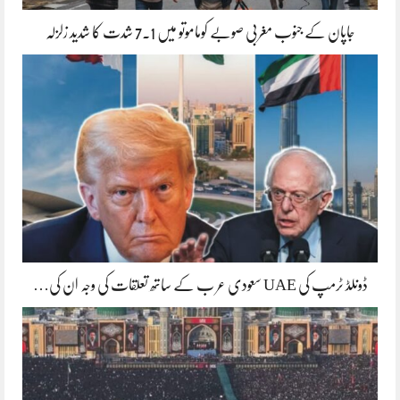
جاپان کے جنوب مغربی صوبے کوماموتو میں 7.1 شدت کا شدید زلزلہ
ڈونلڈ ٹرمپ کی UAE سعودی عر ب کے ساتھ تعلقات کی وجہ ان کی…