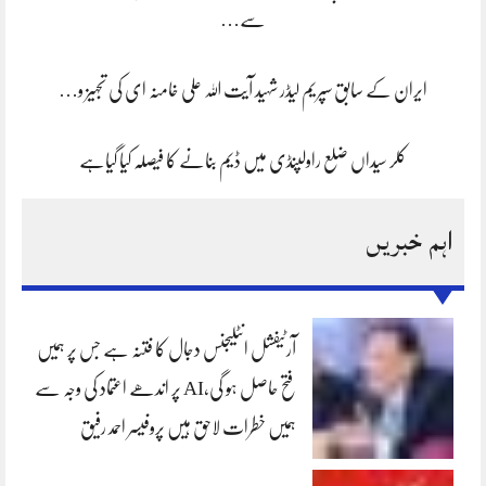
سے…
ایران کے سابق سپریم لیڈر شہید آیت اللہ علی خامنہ ای کی تجہیز و…
کلر سیداں ضلع راولپنڈی میں ڈیم بنانے کا فیصلہ کیا گیاہے
اہم خبریں
آرٹیفشل انٹلیجنس دجال کا فتنہ ہے جس پر ہمیں
فتح حاصل ہو گی،AI پر اندھے اعتماد کی وجہ سے
ہمیں خطرات لاحق ہیں پروفیسر احمد رفیق