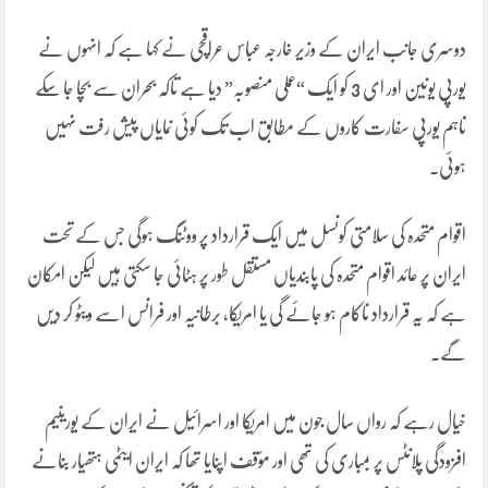
دوسری جانب ایران کے وزیر خارجہ عباس عراقچی نے کہا ہے کہ انہوں نے
یورپی یونین اور ای 3 کو ایک “عملی منصوبہ” دیا ہے تاکہ بحران سے بچا جا سکے
تاہم یورپی سفارت کاروں کے مطابق اب تک کوئی نمایاں پیش رفت نہیں
ہوئی۔
اقوام متحدہ کی سلامتی کونسل میں ایک قرارداد پر ووٹنگ ہوگی جس کے تحت
ایران پر عائد اقوام متحدہ کی پابندیاں مستقل طور پر ہٹائی جا سکتی ہیں لیکن امکان
ہے کہ یہ قرارداد ناکام ہو جائے گی یا امریکا، برطانیہ اور فرانس اسے ویٹو کر دیں
گے۔
خیال رہے کہ رواں سال جون میں امریکا اور اسرائیل نے ایران کے یورینیم
افزودگی پلانٹس پر بمباری کی تھی اور مؤقف اپنایا تھا کہ ایران ایٹمی ہتھیار بنانے