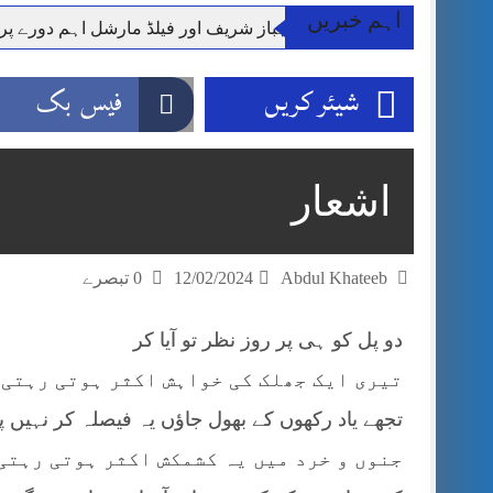
اہم خبریں
وزیر اعظم شہباز شریف اور فیلڈ مارشل اہم دورے پ
آئی ایم ایف مخصوص اوقات میں سستی بجلی کی اجازت 
شیئر کریں
فیس بک
قائداعظم نامی شہری کا شناختی کارڈ بلاک،عدالت کا
ڈپٹی کمشنر راولپنڈی کیپٹن(ر) ندیم ناصر کا دورہء کل
اسلام آباد میں غیرملکی وفود کی آمد کے موقع پر ڈیوٹی سے غائب پولیس اہلکاروں کی
اشعار
مون سون بارشیں، لینڈ سلائیڈنگ اور کوٹلی ستیاں کے نظ
شہید گر وپ کیپٹنعاصم طارق مکمل فوجی اعزاز کے س
Abdul Khateeb
12/02/2024
0 تبصرے
دو پل کو ہی پر روز نظر تو آیا کر
تیری ایک جھلک کی خواہش اکثر ہوتی رہتی 
تجھے یاد رکھوں کے بھول جاؤں یہ فیصلہ کر نہیں پا
جنوں و خرد میں یہ کشمکش اکثر ہوتی رہتی