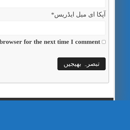
آپکا ای میل ایڈریس
*
browser for the next time I comment.
// Show Author Image with Author Name in UrduPaper Theme function urdu_paper_author_image_with_name($content) { if (is_single()) { $author_id = get_the_author_meta('ID'); $author_name = get_the_author(); $author_avatar = get_avatar($author_id, 48); // 48px size image $author_html = '
' . $author_name . '
' . $author_avatar . '