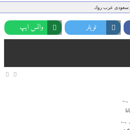
ر سعودی عرب روانہ
نہیں دے رہا، وفاقی وزیر توانائی اویس لغاری
جموں 6 تحریک شاد باد کا عبدالخطیب چودھری کی حمایت کا اعلان
ٹویٹر
واٹس ایپ
 شہری کو پیش ہونے کا حکم
چارسدہ کا بہادر سپوت وطن کی 
رسیداں
خلاف سخت ایکشن، 2 اے ایس آئی سمیت 12 اہلکاروں کو نوکری سے فارغ کردیا گیا۔
ر انداز متاثرین
اسسٹنٹ کمشنر کلرسیداں سیدہ زینب حسین
اتھ سپردِ خاک
ہے
تا
 ہے