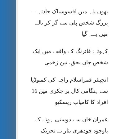
بھون نلہ میں افسوسناک حادثہ —
بزرگ شخص پلی سے گر کر نالے
میں بہہ گیا
کہوٹہ: فائرنگ کے واقعے میں ایک
شخص جاں بحق، تین زخمی
انجینئر قمراسلام راجہ کی کمبوڈیا
سے ہنگامی کال پر چکری میں 16
افراد کا کامیاب ریسکیو
عمران خان سے دوستی ہونے کے
باوجود چودھری نثار نے تحریک