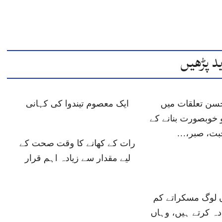
د پڑھیں
حسن تعلقات میں
ایک معصوم تیندوا کی کہانی
 خوبصورت بنانے کے
حبت، صبر،…
رات کے کھانے کا وقت صحت کے
لیے مقدار سے زیادہ اہم قرار
ں لوگ مسکراتے کم
دہ کرتے ہیں، وہاں