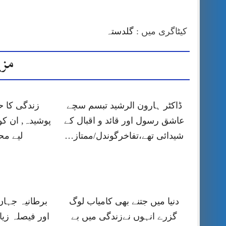
کیٹاگری میں :
گلدستہ
مزی
ڈاکٹر ہارون الرشید تبسم سچے
زندگی کا 
عاشق رسول اور قائد و اقبال کے
پوشیدہ, ان کو
شیدائی تھے،تفاخرگوندل/ممتاز…
لیے م
دنیا میں جتنے بھی کامیاب لوگ
برطانیہ جہا
گزرے انہوں نےزندگی میں بے
اور فیصلہ زیا