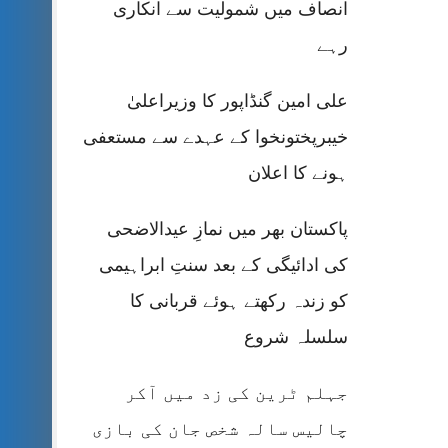
انصاف میں شمولیت سے انکاری
رہے
علی امین گنڈاپور کا وزیراعلیٰ
خیبرپختونخوا کے عہدے سے مستعفی
ہونے کا اعلان
پاکستان بھر میں نمازِ عیدالاضحی
کی ادائیگی کے بعد سنتِ ابراہیمی
کو زندہ رکھتے ہوئے قربانی کا
سلسلہ شروع
جہلم ٹرین کی زد میں آکر
چالیس سالہ شخص جان کی بازی