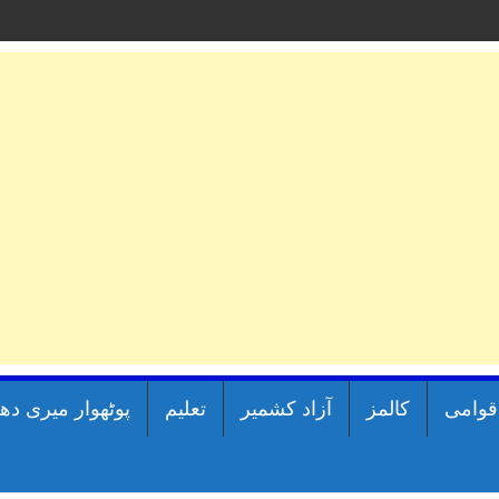
اقوامی
کالمز
آزاد کشمیر
تعلیم
پوٹھوار میری دھ