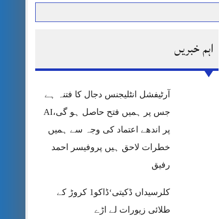
اہم خبریں
حرمت پر قربان
 کی پریس کانفرنس
آرٹیفشل انٹلیجنس دجال کا فتنہ ہے
جس پر ہمیں فتح حاصل ہو گی،AI
پر اندھے اعتماد کی وجہ سے ہمیں
خطرات لاحق ہیں پروفیسر احمد
رفیق
کلرسیداں ڈکیتی‘ڈاکو1 کروڑ کے
طلائی زیورات لے اڑے