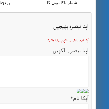
شمار ناکامیوں کا…
پہنچنا
اپنا تبصرہ بھیجیں
آپکا ای میل ایڈریس شائع نہیں کیا جائے گا
اپنا تبصرہ لکھیں
آپکا نام
*