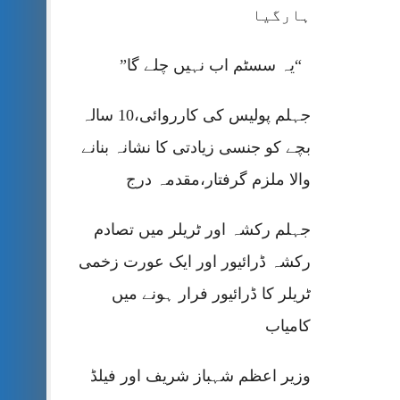
ہارگیا
“یہ سسٹم اب نہیں چلے گا”
جہلم پولیس کی کارروائی،10 سالہ
بچے کو جنسی زیادتی کا نشانہ بنانے
والا ملزم گرفتار،مقدمہ درج
جہلم رکشہ اور ٹریلر میں تصادم
رکشہ ڈرائیور اور ایک عورت زخمی
ٹریلر کا ڈرائیور فرار ہونے میں
کامیاب
وزیر اعظم شہباز شریف اور فیلڈ