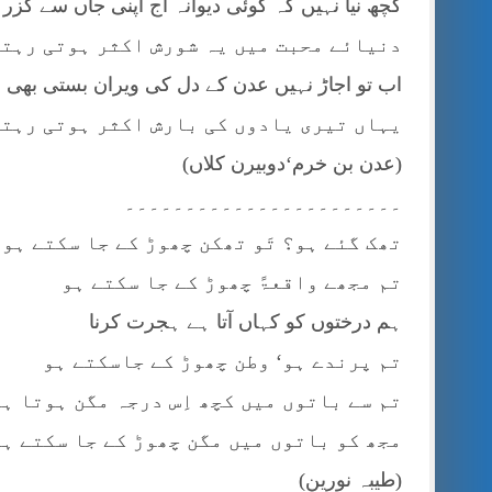
کچھ نیا نہیں کہ کوئی دیوانہ آج اپنی جاں سے گزر گ
دنیائے محبت میں یہ شورش اکثر ہوتی رہتی
اب تو اجاڑ نہیں عدن کے دل کی ویران بستی بھی
یہاں تیری یادوں کی بارش اکثر ہوتی رہتی
(عدن بن خرم‘دوبیرن کلاں)
۔۔۔۔۔۔۔۔۔۔۔۔۔۔۔۔۔۔۔۔۔۔۔
تھک گئے ہو؟ تَو تھکن چھوڑ کے جا سکتے ہو
تم مجھے واقعۃً چھوڑ کے جا سکتے ہو
ہم درختوں کو کہاں آتا ہے ہجرت کرنا
تم پرندے ہو‘ وطن چھوڑ کے جاسکتے ہو
تم سے باتوں میں کچھ اِس درجہ مگن ہوتا ہ
مجھ کو باتوں میں مگن چھوڑ کے جا سکتے ہو
(طیبہ نورین)