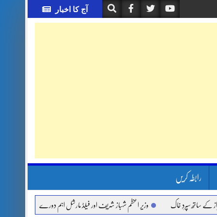
آج کا اخبار
رابطہ کریں
تھ سپردِ خاک
وزیر اعظم شہباز شریف اور فیلڈ مارشل اہم دورے پر سعودی عرب روانہ