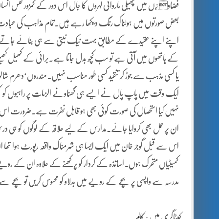
فضاو¿ں میں پھیلی ماروائی لہروں کا جال اس دور کے کمزور نفس انسان ک
بعض صورتوں میں ہولناک رنگ دیکھا رہے ہیں۔تمام مذاہب کی عبادت گا
اپنے اپنے عقیدے کے مطابق بہت نیک نیتی سے ہی بنائے جاتے ہیں
کے ہاتھوں میں آتی ہے تو سب کچھ بدل جاتا ہے۔برائی کے کھیل کھی
یا کسی مذہب سے جوڑ کر تنقید کسی طور مناسب نہیں۔مندروں‘دھرم 
ایک وقت میں پاپ پال نے ایسے ہی گھناونے الزمات پر راہبوں کو 
نہیں کیا استحصال کی صورت کوئی بھی ہو قابل نفرت ہے۔ضرورت اس ا
ان پر عمل بھی کروایا جائے۔مدارس کے لیے علاقہ کے لوگوں کو ہی د
اس سے قبل گوجر خان میں ایک ایسا ہی شرمناک واقعہ رپورٹ ہوا تھا
کمیٹیاں متحرک ہوں۔اساتذہ کے کردار کو پرکھنے کے علاوہ ان کے رویے 
مدرسہ سے واپسی پر بچے کے رویے میں بدلاو کو محسوس کریں تو بچے سے
کیٹاگری میں :
کالم