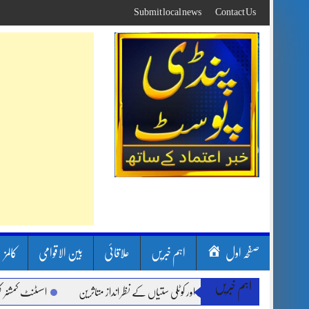
Skip
Submit local news
Contact Us
to
content
صفحہ اول
اہم خبریں
علاقائی
بین الاقوامی
کالمز
اہم خبریں
ن بارشیں، لینڈ سلائیڈنگ اور کوٹلی ستیاں کے نظر انداز متاثرین
اسسٹنٹ کمشنر کلرسید