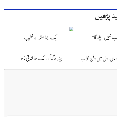
د پڑھیں
اب نہیں چلے گا”
ایک اچھا مقرر اور خطیب
ڈگریاں، دل میں دفن خواب
پیشہ ور گداگر ،ایک معاشرتی ناسور