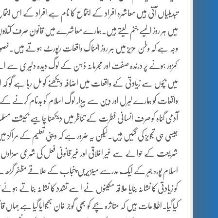
تبدیلیاں آتی ہیں معاشرہ افراد کے اجتماع کا نام ہے افراد کے اس اجتماع
میں ہر روز المیے جنم لیتے ہیں۔ہمارے معاشرے میں قانون صرف کتابو
وجہ ہے کہ وطن عزیز میں ہر روز المناک واقعات رپورٹ ہوتے ہیں۔خصو
کمزور ہونے پر درندہ صفت اور مجرمانہ ذہن کے لوگ دیدہ دلیری سے ایس
میں بچوں سے زیادتی کے واقعات میں اضافہ دیکھنے کو مل رہا ہے گو کہ
واقعات کو ہمارے لبرل اور دین سے بیزار لوگ اسلام کو بدنام کرنے کے ل
آدمی گناہ کو صرف انسانی فطرت کے تناظر میں دیکھنا چاہیے بحیثت
جیسی ہی تجویز کی گئیں ہیں۔لیکن یہ ضرور ہے کہ دینی تعلیم کے مرا
شریعت کے حوالے سے غیر اخلاقی اور غیر قانونی فعل کی شرعی سزاوں
اسلام پورہ جبر کے ایک مدرسے میںزیریں پنجاب کے علاقے مظفر گڑھ
کو زیادتی کا نشانہ بنایا علاقہ مکینوں نے اسے تشدد کا نشانہ بناتے ہوئ
کیا گیا۔اطلاعات ہیں کہ متاثرہ بچے کو بھی گوجر خان بھجوایا گیا ہے جہاں 