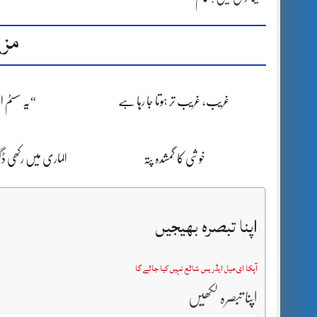
مزی
غریب، غریب تر ہوتا جا رہا ہے
“یہ سسٹم 
خوشی کا گمشدہ پتہ
الماری میں رکھی 
اپنا تبصرہ بھیجیں
آپکا ای میل ایڈریس شائع نہیں کیا جائے گا
اپنا تبصرہ لکھیں