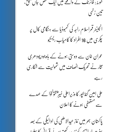
کہوٹہ: فائرنگ کے واقعے میں ایک شخص جاں بحق،
تین زخمی
انجینئر قمراسلام راجہ کی کمبوڈیا سے ہنگامی کال پر
چکری میں 16 افراد کا کامیاب ریسکیو
عمران خان سے دوستی ہونے کے باوجود چودھری
نثار نے تحریک انصاف میں شمولیت سے انکاری
رہے
علی امین گنڈاپور کا وزیراعلیٰ خیبرپختونخوا کے عہدے
سے مستعفی ہونے کا اعلان
پاکستان بھر میں نمازِ عیدالاضحی کی ادائیگی کے بعد
سنتِ ابراہیمی کو زندہ رکھتے ہوئے قربانی کا سلسلہ