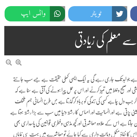
ٹویٹر
واٹس ایپ
سے معلم کی زیادتی
ے جو ابد تک جاری رہے گی یہ ایک ایسی کھلی حقیقت ہے جسے سب جانتے
اور صحیح وغلط میں تمیز کرنے اور اس پر عمل پیرا ہونے کی آتی ہے سنا ہے کہ
ھ کر جب دل چاہے کسی کی زندگی کو برباد کر گذرتا ہے جس طرح انسانی جسم مختلف
نی پڑتی ہے اور انسانیت اور احساس کا رشتہ دنیا میں سب سے بڑا رشتہ ہوتا ہے
جاتا ہے اس کے علاوہ معاشرتی اور کچھ مذہبی وفطری قوانین کی پاسداری بھی
ر اس کا نفاذ مکمل دیانت داری سے کیا جائے تو معاشرے میں بہت سی نمایاں