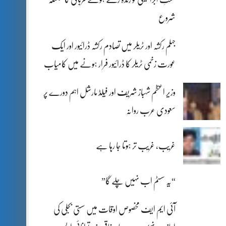
شروع
جہلم رکشہ اور ٹریلر میں تصادم رکشہ ڈرائیور اور ایک
عورت زخمی ٹریلر کا ڈرائیور فرار ہونے میں کامیاب
وزیر اعظم شہباز شریف اور فیلڈ مارشل اہم دورے پر
سعودی عرب روانہ
غریب، غریب تر ہوتا جا رہا ہے
“یہ سسٹم اب نہیں چلے گا”
آئی ایم ایف مخصوص اوقات میں سستی بجلی کی