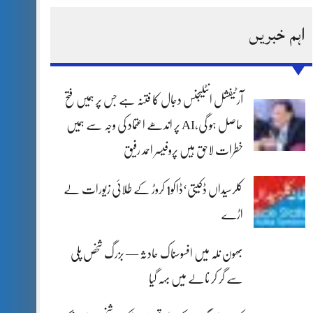
اہم خبریں
آرٹیفشل انٹلیجنس دجال کا فتنہ ہے جس پر ہمیں فتح
حاصل ہو گی،AI پر اندھے اعتماد کی وجہ سے ہمیں
خطرات لاحق ہیں پروفیسر احمد رفیق
کلرسیداں ڈکیتی‘ڈاکو1 کروڑ کے طلائی زیورات لے
اڑے
بھون نلہ میں افسوسناک حادثہ — بزرگ شخص پلی
سے گر کر نالے میں بہہ گیا