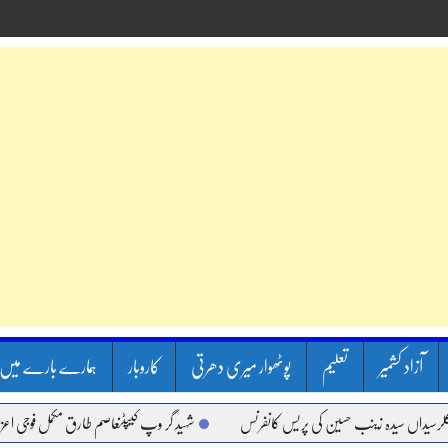
آزاد کشمیر
تعلیم
پوٹھوار میری دھرتی
کاروبار
ہمارے بارے میں
اں سیدہ زینب حسین کی پریس کانفرنس
شہید گر وپ کیپٹنعاصم طارق مکمل فوجی اعزاز کے سا