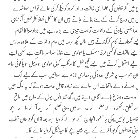
 میں اگر قانون کی عملداری طاقت ور اور کمزور کو دیکھ کر کی جائے تو اس معاشرے
ں میں درج کرنے کےلئے بنائے جاتے ہیں ان کا مکمل نفاذ نظر نہیں آتا‘یہی
صاً جنسی زیادتی کے واقعات تو بہت تیزی سے بڑھ رہے ہیں جزاوسزاکا نظام
ے گھناونے کام کر گذرتے ہیں حالیہ کچھ عرصہ میں عام واقعات کے علاوہ مدارس
 ایسے واقعات کو کسی فرقہ‘مسلک یا مولوی سے جوڑنا سراسر حماقت ہے لیکن ایسے
یے استعمال کرتے ہیں ایسے قبیح فعل کا مرتکب کوئی مولوی ہو وکیل ہو یا کوئی عام
 مسلمان ہم سب پر شرعی حدود کی پاسداری لازم ہے سزائیں سب کے لیے ایک
کز میں ہونے والے واقعات اس حوالے سے زیادہ قابل مذمت ہوتے کہ یہ لوگ ہمیں
 اور جنت ودوزغ بارے اگاہی دیتے ہیں۔گذشتہ دنوں بیول کے نواح میں واقع
 سے تعلق رکھنے والے معلم نے مدرسے میں دینی تعلیم کے لیے آنے والے بچے
ے قاضیاں پولیس چوکی پر معمور انچارچ کے حوالے کر دیا جسے بعد ازاں گوجر خان شفٹ
قانونی تقاضوں کو پورا کرنے کے لیے شاید بچے کا میڈیکل کروایا جائے گا۔