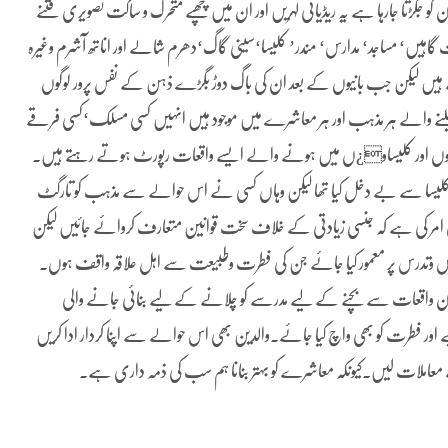
و جکڑتا جارہا ہے یہ ریڈیائی لہریں اور ان میں چھپے متحرک و ساکت تصویری فتنے
ہیں‘ مساجد‘ مدارس‘ مندر’ کلیسا‘سینی گاگ‘دھرم شالے اور اناتھ آشرم وغیرہ
 لیکن جب بانیوں کے بعد ان کی باگ دوڑ بگڑے ذہن کے نفس پرور لوگوں
لنے والے ہر مذہب اور ہر معاشرے میں موجود ہیں انہیں کسی مسلک‘کسی فرقے
شالوں اور کلیساو¿ں میں ہونے والے ایسے واقعات رپورٹ ہوتے رہتے ہیں۔
کلیسا سے بے دخل کیا تھا لیکن وہاں کسی نے اس حوالے سے مذہب کو تارگٹ
مر کی ہے کہ جنسی زیادتی کے خلاف سخت قوانین متعارف کروائے جائیں لیکن
رس وتدرس پر معمور کیا جائے جن کی فطرت وطبیعت سے اہل علاقہ واقف ہوں۔
 ان واقعات سے بچنے کے لیے مدرسے کو چلانے کے لیے بنائی جانے والی
اور فطرت کو بھی واچ کیا جائے۔والدین بھی اس حوالے سے اپنا کردار ادا کریں
 معاملات لیں۔کیونکہ معاشرے کو بہتر بنانا ہم سب کی ذمہ داری ہے۔