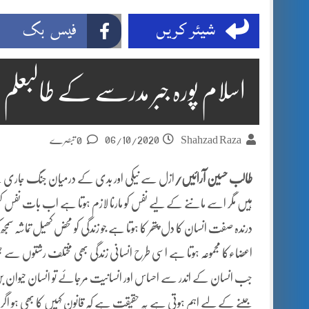
شیئر کریں
فیس بک
اسلام پورہ جبر مدرسے کے طالبعلم 
06/10/2020
Shahzad Raza
0 تبصرے
طالب حسین آرائیں/
ازل سے نیکی اور بدی کے درمیان جنگ جاری ہ
ہیں مگر اسے ماننے کے لیے نفس کو مارنا لازم ہوتا ہے اب بات نفس کشی 
درندہ صفت انسان کا دل پتھر کا ہوتا ہے جو زندگی کو محض کھیل تماشہ سمج
اعضاءکا مجموعہ ہوتا ہے اسی طرح انسانی زندگی بھی مختلف رشتوں سے جی
جب انسان کے اندر سے احساس اور انسانیت مرجائے تو انسان حیوان بن 
جینے کے لیے اہم ہوتی ہے یہ حقیقت ہے کہ قانون کہیں کا بھی ہو اگ