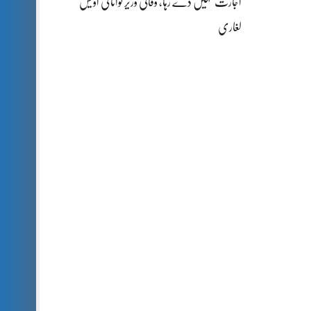
اجازت نہیں دے رہا، وفاقی وزیر توانائی اویس
لغاری