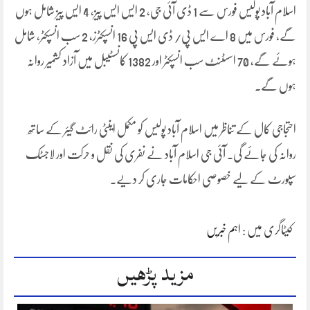
اسلام آباد پولیس فورس سے 1 ڈی آئی جی، 2 ایس ایس پیز، 4 ایس پیز شامل ہوں
گے، فورس میں 8 اے ایس پی/ ڈی ایس پی 16 انسپکٹرز، 2 سب انسپکٹر، شامل
ہوئے گے، 70 اسسٹنٹ سب انسپکٹر اور 1382 کانسٹیبل میں آزاد کشمیر روانہ
ہوں گے۔
احتجاجی کال کے تناظر میں اسلام آباد پولیس کو مکمل اینٹی رائٹ گیئر کے ساتھ
روانہ کی جائے گی۔ آئی جی اسلام آباد نے نفری کی نقل و حرکت اور لاجسٹک
سپورٹ کے لیے خصوصی احکامات جاری کر دیے۔
کیٹاگری میں :
اہم خبریں
مزید پڑھیں