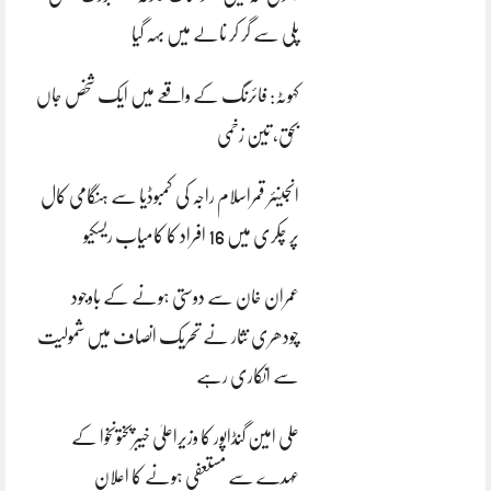
پلی سے گر کر نالے میں بہہ گیا
کہوٹہ: فائرنگ کے واقعے میں ایک شخص جاں
بحق، تین زخمی
انجینئر قمراسلام راجہ کی کمبوڈیا سے ہنگامی کال
پر چکری میں 16 افراد کا کامیاب ریسکیو
عمران خان سے دوستی ہونے کے باوجود
چودھری نثار نے تحریک انصاف میں شمولیت
سے انکاری رہے
علی امین گنڈاپور کا وزیراعلیٰ خیبرپختونخوا کے
عہدے سے مستعفی ہونے کا اعلان