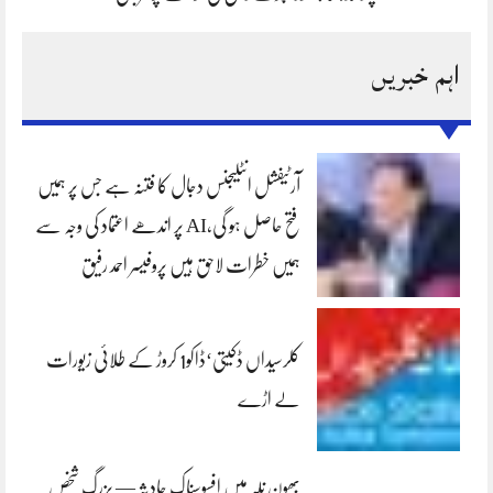
اہم خبریں
آرٹیفشل انٹلیجنس دجال کا فتنہ ہے جس پر ہمیں
فتح حاصل ہو گی،AI پر اندھے اعتماد کی وجہ سے
ہمیں خطرات لاحق ہیں پروفیسر احمد رفیق
کلرسیداں ڈکیتی‘ڈاکو1 کروڑ کے طلائی زیورات
لے اڑے
بھون نلہ میں افسوسناک حادثہ — بزرگ شخص