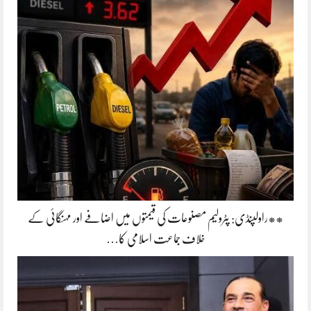
**راولپنڈی: پٹرولیم مصنوعات کی قیمتوں میں اضافے اور مہنگائی کے
خلاف جماعت اسلامی کا…