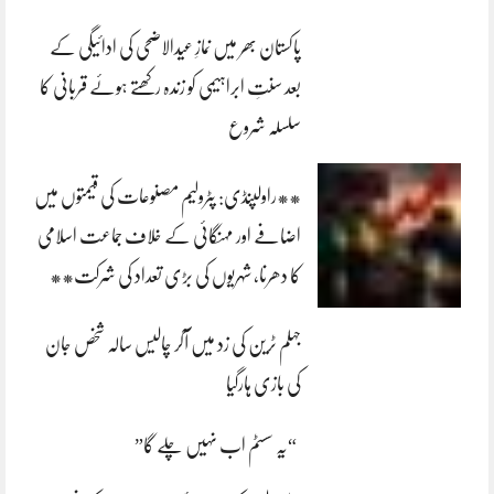
پاکستان بھر میں نمازِ عیدالاضحی کی ادائیگی کے
بعد سنتِ ابراہیمی کو زندہ رکھتے ہوئے قربانی کا
سلسلہ شروع
**راولپنڈی: پٹرولیم مصنوعات کی قیمتوں میں
اضافے اور مہنگائی کے خلاف جماعت اسلامی
کا دھرنا، شہریوں کی بڑی تعداد کی شرکت**
جہلم ٹرین کی زد میں آکر چالیس سالہ شخص جان
کی بازی ہارگیا
“یہ سسٹم اب نہیں چلے گا”