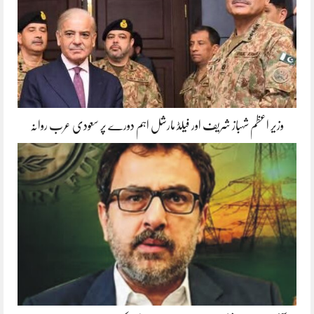
وزیر اعظم شہباز شریف اور فیلڈ مارشل اہم دورے پر سعودی عرب روانہ