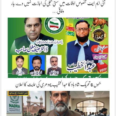
آئی ایم ایف مخصوص اوقات میں سستی بجلی کی اجازت نہیں دے رہا،
وفاقی…
جموں 6 تحریک شاد باد کا عبدالخطیب چودھری کی حمایت کا اعلان