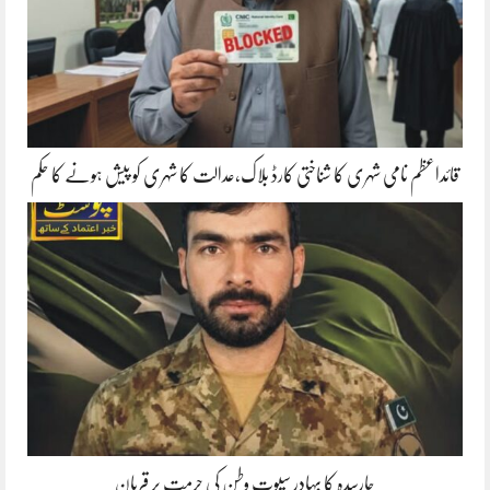
قائداعظم نامی شہری کا شناختی کارڈ بلاک،عدالت کا شہری کو پیش ہونے کا حکم
چارسدہ کا بہادر سپوت وطن کی حرمت پر قربان