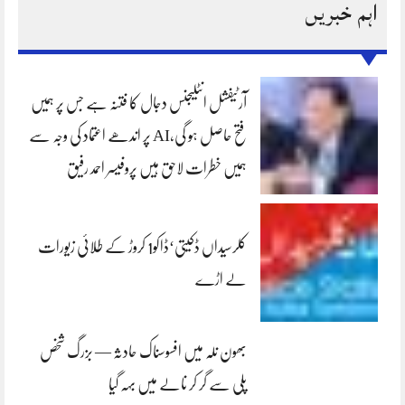
اہم خبریں
آرٹیفشل انٹلیجنس دجال کا فتنہ ہے جس پر ہمیں
فتح حاصل ہو گی،AI پر اندھے اعتماد کی وجہ سے
ہمیں خطرات لاحق ہیں پروفیسر احمد رفیق
کلرسیداں ڈکیتی‘ڈاکو1 کروڑ کے طلائی زیورات
لے اڑے
بھون نلہ میں افسوسناک حادثہ — بزرگ شخص
پلی سے گر کر نالے میں بہہ گیا