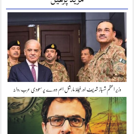
وزیر اعظم شہباز شریف اور فیلڈ مارشل اہم دورے پر سعودی عرب روانہ