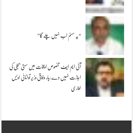
“یہ سسٹم اب نہیں چلے گا”
آئی ایم ایف مخصوص اوقات میں سستی بجلی کی
اجازت نہیں دے رہا، وفاقی وزیر توانائی اویس
لغاری