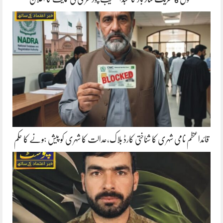
قائداعظم نامی شہری کا شناختی کارڈ بلاک،عدالت کا شہری کو پیش ہونے کا حکم