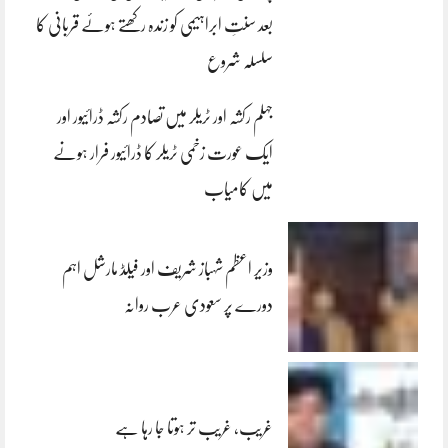
بعد سنتِ ابراہیمی کو زندہ رکھتے ہوئے قربانی کا
سلسلہ شروع
جہلم رکشہ اور ٹریلر میں تصادم رکشہ ڈرائیور اور
ایک عورت زخمی ٹریلر کا ڈرائیور فرار ہونے
میں کامیاب
وزیر اعظم شہباز شریف اور فیلڈ مارشل اہم
دورے پر سعودی عرب روانہ
غریب، غریب تر ہوتا جا رہا ہے