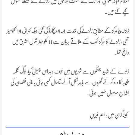
اسلام آباد، صوابی اور اٹک کے مختلف علاقوں میں زلزلے کے جھٹکے محسوس
کیے گئے ہیں۔
زلزلہ پیمامرکز کے مطابق زلزلےکی شدت 4.4 ریکارڈ کی گئی جبکہ گہرائی 14 کلومیٹر
تھی، زلزلے کا مرکز اٹک کے علاقے برہان سے 11 کلومیٹر شمال مشرق میں
واقع تھا۔
زلزلے کے شدید جھٹکوں سے شہریوں میں خوف و ہراس پھیل گیا،لوگ کلمہ
طیبہ کا ورد کرتے گھروں سے باہر نکل آئے،تاحال کسی جانی یا مالی نقصان کی
اطلاع موصول نہیں ہوئی۔
کیٹاگری میں :
اہم خبریں
مزید پڑھیں