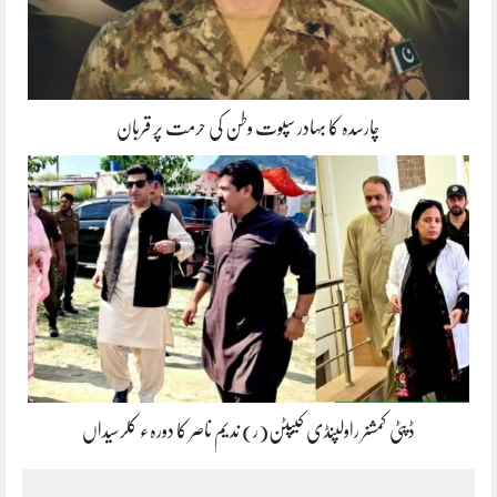
چارسدہ کا بہادر سپوت وطن کی حرمت پر قربان
ڈپٹی کمشنر راولپنڈی کیپٹن(ر) ندیم ناصر کا دورہء کلرسیداں