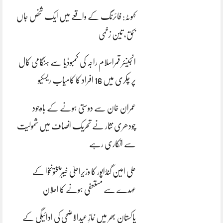
کہوٹہ: فائرنگ کے واقعے میں ایک شخص جاں
بحق، تین زخمی
انجینئر قمراسلام راجہ کی کمبوڈیا سے ہنگامی کال
پر چکری میں 16 افراد کا کامیاب ریسکیو
عمران خان سے دوستی ہونے کے باوجود
چودھری نثار نے تحریک انصاف میں شمولیت
سے انکاری رہے
علی امین گنڈاپور کا وزیراعلیٰ خیبرپختونخوا کے
عہدے سے مستعفی ہونے کا اعلان
پاکستان بھر میں نمازِ عیدالاضحی کی ادائیگی کے