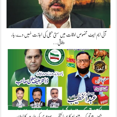
آئی ایم ایف مخصوص اوقات میں سستی بجلی کی اجازت نہیں دے رہا،
وفاقی…
جموں 6 تحریک شاد باد کا عبدالخطیب چودھری کی حمایت کا اعلان