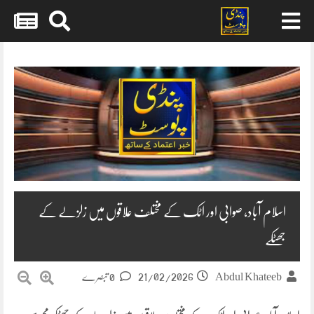
Skip
to
content
اسلام آباد، صوابی اور اٹک کے مختلف علاقوں میں زلزلے کے
جھٹکے
21/02/2026
Abdul Khateeb
0 تبصرے