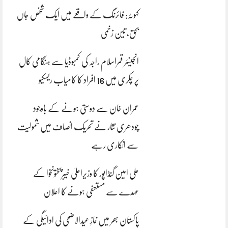
کہوٹہ: فائرنگ کے واقعے میں ایک شخص جاں
بحق، تین زخمی
انجینئر قمراسلام راجہ کی کمبوڈیا سے ہنگامی کال
پر چکری میں 16 افراد کا کامیاب ریسکیو
عمران خان سے دوستی ہونے کے باوجود
چودھری نثار نے تحریک انصاف میں شمولیت
سے انکاری رہے
علی امین گنڈاپور کا وزیراعلیٰ خیبرپختونخوا کے
عہدے سے مستعفی ہونے کا اعلان
پاکستان بھر میں نمازِ عیدالاضحی کی ادائیگی کے