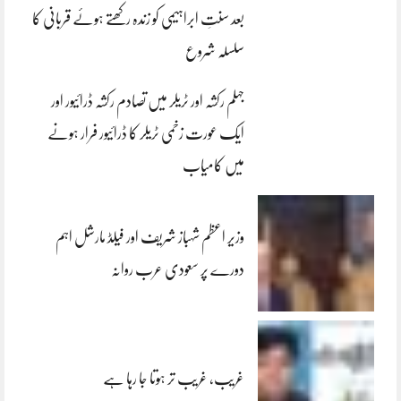
بعد سنتِ ابراہیمی کو زندہ رکھتے ہوئے قربانی کا
سلسلہ شروع
جہلم رکشہ اور ٹریلر میں تصادم رکشہ ڈرائیور اور
ایک عورت زخمی ٹریلر کا ڈرائیور فرار ہونے
میں کامیاب
وزیر اعظم شہباز شریف اور فیلڈ مارشل اہم
دورے پر سعودی عرب روانہ
غریب، غریب تر ہوتا جا رہا ہے