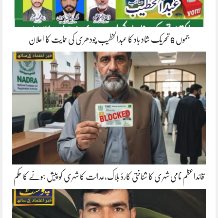
جموں 6 تحریک شاد باد کا عبدالخطیب چودھری کی حمایت کا اعلان
قائداعظم نامی شہری کا شناختی کارڈ بلاک،عدالت کا شہری کو پیش ہونے کا حکم