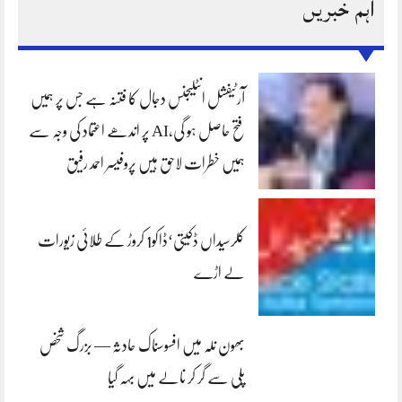
اہم خبریں
آرٹیفشل انٹلیجنس دجال کا فتنہ ہے جس پر ہمیں
فتح حاصل ہو گی،AI پر اندھے اعتماد کی وجہ سے
ہمیں خطرات لاحق ہیں پروفیسر احمد رفیق
کلرسیداں ڈکیتی‘ڈاکو1 کروڑ کے طلائی زیورات
لے اڑے
بھون نلہ میں افسوسناک حادثہ — بزرگ شخص
پلی سے گر کر نالے میں بہہ گیا