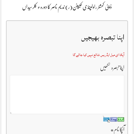
ڈپٹی کمشنر راولپنڈی کیپٹن(ر) ندیم ناصر کا دورہء کلرسیداں
اپنا تبصرہ بھیجیں
آپکا ای میل ایڈریس شائع نہیں کیا جائے گا
اپنا تبصرہ لکھیں
آپکا نام
*