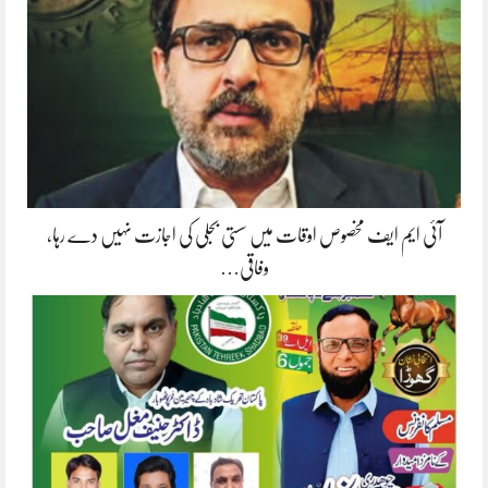
آئی ایم ایف مخصوص اوقات میں سستی بجلی کی اجازت نہیں دے رہا،
وفاقی…