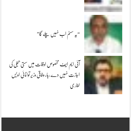
“یہ سسٹم اب نہیں چلے گا”
آئی ایم ایف مخصوص اوقات میں سستی بجلی کی
اجازت نہیں دے رہا، وفاقی وزیر توانائی اویس
لغاری