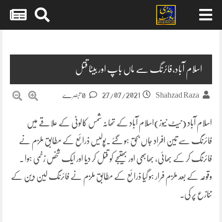
Skip
to
content
اسلام آباد،فائرنگ سے ماں باپ اور بیٹا قتل
27/07/2021
Shahzad Raza
0 تبصرے
اسلام آباد (نیٹ نیوز)اسلام آباد کے تھانہ شمس کالونی کے علاقے میں
فائرنگ سے تین افراد جاں بحق ہو گئے ۔پولیس ذرائع کے مطابق ملزم نے
فائرنگ کر کے بھائی، بھابھی اور بھتیجے کو قتل کر دیا اور ایک شخص زخمی ہوا ۔
وقوعہ کے بعد ملزم فرار ہو گیا ذرائع کے مطابق ملزم نے فائرنگ لین دین کے
تنازع پر کی۔