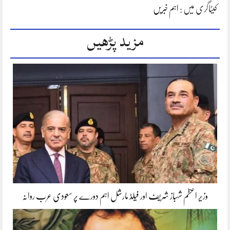
کیٹاگری میں :
اہم خبریں
مزید پڑھیں
وزیر اعظم شہباز شریف اور فیلڈ مارشل اہم دورے پر سعودی عرب روانہ