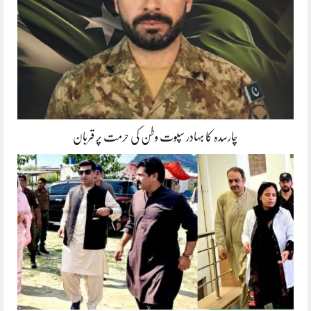
چارسدہ کا بہادر سپوت وطن کی حرمت پر قربان