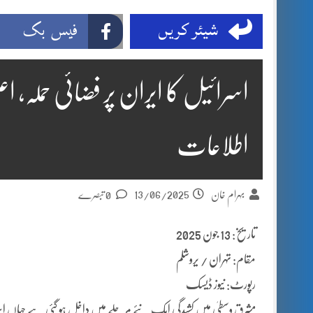
شیئر کریں
فیس بک
اسرائیل کا ایران پر فضائی حملہ، اع
اطلاعات
13/06/2025
بہرام خان
0 تبصرے
تاریخ: 13 جون 2025
مقام: تہران / یروشلم
رپورٹ: نیوز ڈیسک
مشرق وسطیٰ میں کشیدگی ایک نئے مرحلے میں داخل ہو گئی ہے جہاں 