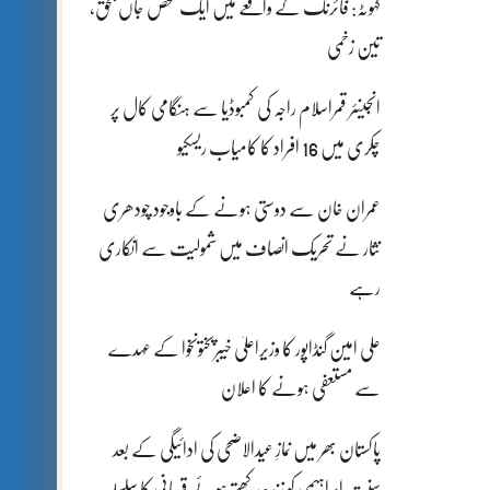
کہوٹہ: فائرنگ کے واقعے میں ایک شخص جاں بحق،
تین زخمی
انجینئر قمراسلام راجہ کی کمبوڈیا سے ہنگامی کال پر
چکری میں 16 افراد کا کامیاب ریسکیو
عمران خان سے دوستی ہونے کے باوجود چودھری
نثار نے تحریک انصاف میں شمولیت سے انکاری
رہے
علی امین گنڈاپور کا وزیراعلیٰ خیبرپختونخوا کے عہدے
سے مستعفی ہونے کا اعلان
پاکستان بھر میں نمازِ عیدالاضحی کی ادائیگی کے بعد
سنتِ ابراہیمی کو زندہ رکھتے ہوئے قربانی کا سلسلہ