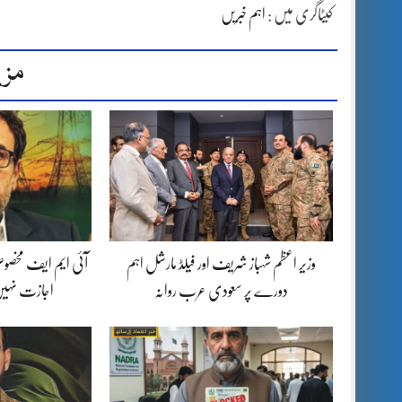
کیٹاگری میں :
اہم خبریں
مزی
وزیر اعظم شہباز شریف اور فیلڈ مارشل اہم
آئی ایم ایف مخصوص
دورے پر سعودی عرب روانہ
اجازت نہیں