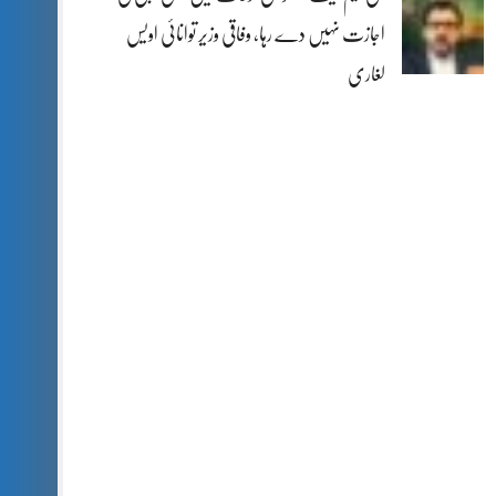
اجازت نہیں دے رہا، وفاقی وزیر توانائی اویس
لغاری