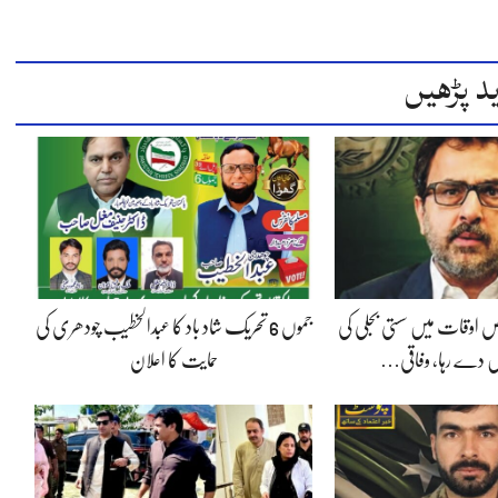
د پڑھیں
 اوقات میں سستی بجلی کی
جموں 6 تحریک شاد باد کا عبدالخطیب چودھری کی
 دے رہا، وفاقی…
حمایت کا اعلان