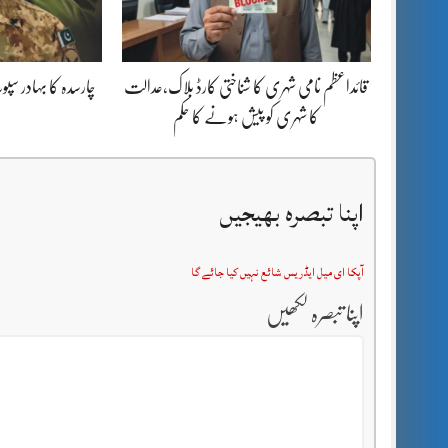
قائداعظم نامی شہری کا شناختی کارڈ بلاک،عدالت
چارسدہ کا بہادر س
کا شہری کو پیش ہونے کا حکم
اپنا تبصرہ بھیجیں
آپکا ای میل ایڈریس شائع نہیں کیا جائے گا
اپنا تبصرہ لکھیں