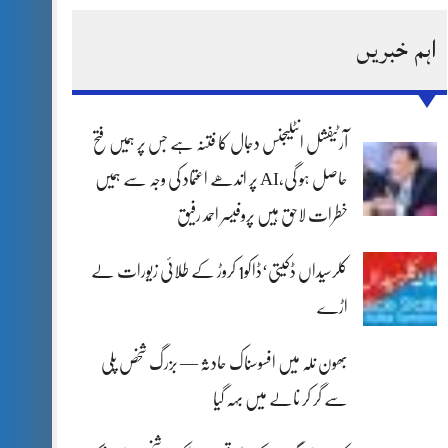
اہم خبریں
آرٹیفشل انٹلیجنس دجال کا فتنہ ہے جس پر ہمیں فتح
حاصل ہو گی،AI پر اندھے اعتماد کی وجہ سے ہمیں
خطرات لاحق ہیں پروفیسر احمد رفیق
کلرسیداں ڈکیتی‘ڈاکو1 کروڑ کے طلائی زیورات لے
اڑے
بھون نلہ میں افسوسناک حادثہ — بزرگ شخص پلی
سے گر کر نالے میں بہہ گیا