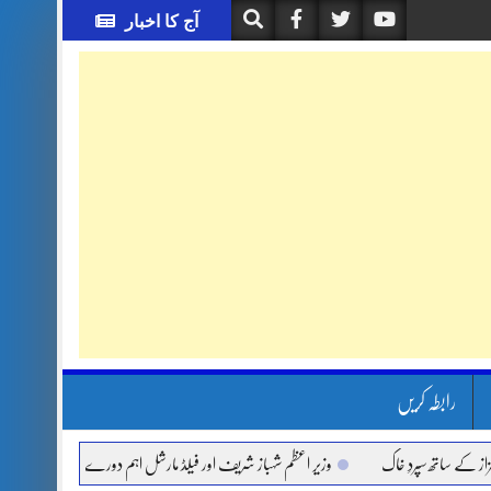
آج کا اخبار
رابطہ کریں
تھ سپردِ خاک
وزیر اعظم شہباز شریف اور فیلڈ مارشل اہم دورے پر سعودی عرب روانہ