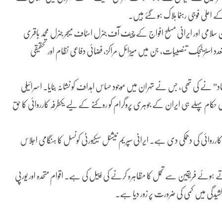
اعلیٰ فوجی رہنما ہلاک ہو گئے ہیں۔
 سلامی اور ایرانی مسلح افواج کے چیف آف جنرل اسٹاف میجر جنرل محمد باقری
اسٹریٹجک تنصیبات، جن میں میزائل مراکز، فضائی دفاعی نظام اور تحقیقی
” نے کی تھی، جس نے تہران میں موجود حساس اہداف کو نشانہ بنایا۔ اسرائیلی
ی حکام پہلے ہی ایران کے جوہری پروگرام کو روکنے کے لیے یکطرفہ کارروائی کا حق
وائی کی دھمکی دی ہے۔ ایرانی سپریم نیشنل سیکیورٹی کونسل کا ہنگامی اجلاس
ے ہوئے فریقین سے تحمل کا مظاہرہ کرنے کی اپیل کی ہے۔ اقوام متحدہ اور یورپی
شیدگی میں کمی کی ضرورت پر زور دیا ہے۔