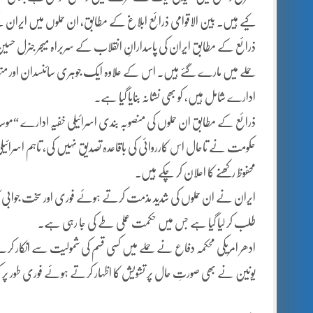
کیے ہیں۔ بین الاقوامی ذرائع ابلاغ کے مطابق، ان حملوں میں ایران کے 
ذرائع کے مطابق ایران کی پاسدارانِ انقلاب کے سربراہ میجر جنرل حسین
حملے میں مارے گئے ہیں۔ اس کے علاوہ ایک جوہری سائنسدان اور متعدد 
ادارے شامل ہیں، کو بھی نشانہ بنایا گیا ہے۔
ذرائع کے مطابق ان حملوں کی منصوبہ بندی اسرائیلی خفیہ ادارے “موساد
حکومت نے تاحال اس کارروائی کی باقاعدہ تصدیق نہیں کی، تاہم اسرائیل
محفوظ رکھنے کا اعلان کر چکے ہیں۔
ایران نے ان حملوں کی شدید مذمت کرتے ہوئے فوری اور سخت جوابی کارر
طلب کر لیا گیا ہے جس میں حکمت عملی طے کی جا رہی ہے۔
ادھر امریکی محکمہ دفاع نے حملے میں کسی قسم کی شمولیت سے انکار کرت
یونین نے بھی صورتِ حال پر تشویش کا اظہار کرتے ہوئے فوری طور پر ک