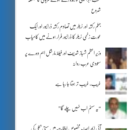
شروع
جہلم رکشہ اور ٹریلر میں تصادم رکشہ ڈرائیور اور ایک
عورت زخمی ٹریلر کا ڈرائیور فرار ہونے میں کامیاب
وزیر اعظم شہباز شریف اور فیلڈ مارشل اہم دورے پر
سعودی عرب روانہ
غریب، غریب تر ہوتا جا رہا ہے
“یہ سسٹم اب نہیں چلے گا”
آئی ایم ایف مخصوص اوقات میں سستی بجلی کی