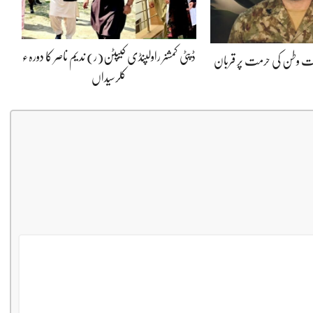
ڈپٹی کمشنر راولپنڈی کیپٹن(ر) ندیم ناصر کا دورہء
پوت وطن کی حرمت پر قربان
کلرسیداں