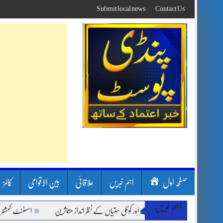
Skip
Submit local news
Contact Us
to
content
صفحہ اول
اہم خبریں
علاقائی
بین الاقوامی
کالمز
اہم خبریں
ن بارشیں، لینڈ سلائیڈنگ اور کوٹلی ستیاں کے نظر انداز متاثرین
اسسٹنٹ کمشنر کلرسیدا