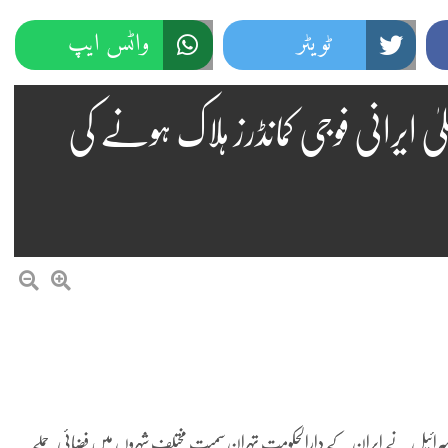
ٹویٹر
واٹس ایپ
لیٰ ایرانی فوجی کمانڈرز ہلاک ہونے کی
اسرائیل نے ایران کے دارالحکومت تہران سمیت مختلف شہروں میں فضائی حملے