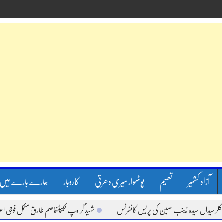
آزاد کشمیر
تعلیم
پوٹھوار میری دھرتی
کاروبار
ہمارے بارے میں
ں سیدہ زینب حسین کی پریس کانفرنس
شہید گر وپ کیپٹنعاصم طارق مکمل فوجی اعزاز کے سا