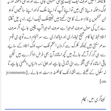
کا کیونکہ انہیں صرف ایک ایک چیز ہی سکھائی جاتی ہے اور وہ ہی دھوکہ اور یہ
لوگ دھوکہ دیتے بھی ہیں تو اپنے آپ کو اپنے ملک کو اور اپنے ساتھیوں کو جو
ان محکموں پر فائز ہونے کا حق رکھتے ہیں نتیجتاملک ایک ایسے راہ پر چل نکلتا
ہے جس کی منزل صرف اندھیرا ہے صرف اندھیرا آپ یقین جانیے اگر صرف
استاد طبقہ اپنا کام صیحیح ایمانداری اور دیانتداری سے سر انجام دے تو پوری قوم
سدھر سکتی ہیں کیونکہ کلرک سے کر وزیر اعظم تک سب لوگ استاد کے سایے
سے ہی گزر کر آگے جاتے ہیں کچھ اساتذہ آج بھی فرض ادا کر رہے ہیں لیکن
باقی اساتذہ کو بھی آنکھ سے بٹی اتارنی چاہیے اور اپنی زمہ داریاں دیکھنی چاہیے تا
کہ سکول کے فلسفے سے اقتدار تک کا فلسفہ درست ہو جائے ۔{jcomments
on}
کیٹاگری میں :
کالم