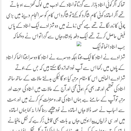
تھا کہ اگر کوئی استاد بازار سے گزرتا تو استاد کے ادب میں لوگ کھڑے ہو جاتے
تھے اگر اساتذہ کوئی کام شاگرد کو کہتے تو شاگرد اس کام کو سر انجام دینے میں بڑی
چوٹی کا زور لگاتے تھے جسے کسی زمانے میں دو شہزادے ایک استاد کے پاس
فیض حاصل کرتے تھے ایک دفعہ بادشاہ وہاں سے گزرا تو اس نے دیکھا کہ
جب
استاد اٹھا تو ایک
شہزادے نے استاد کا ایک جوتا جبکہ دوسرے نے استاد کا دوسرا جوتا اٹھا کر استاد
کے پاوں میں رکھا اس سے آپ خود اندازہ لگا سکتے ہیں کہ جس کے جوتے
شہزادے اٹھائیں اس کا مقام مرتبہ کیا ہو گا لیکن بدلتے حالات کے ساتھ ساتھ
استاد کی تعظیم اور قدر بھی کم ہوتی گئی اور آج کے حالات میں استاد کی عزت اور
مرتبہ تو آپ کے سامنے ہے جہاں استاد کی قدر و منزلت کم کرنے میں اور بہت
سے اسباب نے حصہ ڈالا وہاں اساتذہ نے خود پیچھے رہنا گوارا نہ کہا جہاں اساتذہ
میں اور سی خرابیاں پیدا ہوئیں وہاں یہ بات بھی قابل زکر ہے کہ نقل مافیانے