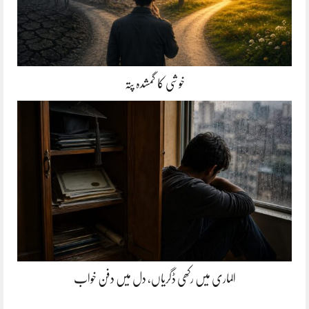
خوشی کا گمشدہ پتہ
الماری میں رکھی ڈگریاں، دل میں دفن خواب