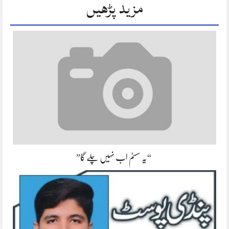
مزید پڑھیں
“یہ سسٹم اب نہیں چلے گا”