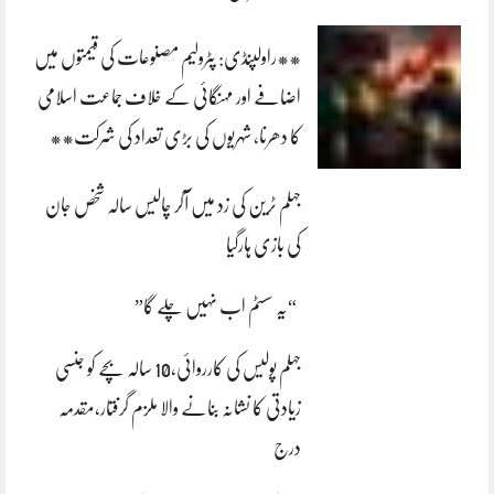
**راولپنڈی: پٹرولیم مصنوعات کی قیمتوں میں
اضافے اور مہنگائی کے خلاف جماعت اسلامی
کا دھرنا، شہریوں کی بڑی تعداد کی شرکت**
جہلم ٹرین کی زد میں آکر چالیس سالہ شخص جان
کی بازی ہارگیا
“یہ سسٹم اب نہیں چلے گا”
جہلم پولیس کی کارروائی،10 سالہ بچے کو جنسی
زیادتی کا نشانہ بنانے والا ملزم گرفتار،مقدمہ
درج