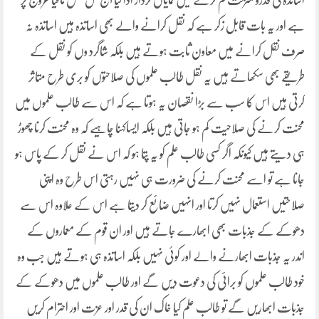
اساتذہ کی قدرو منزلت کم کرنے میں نمایاں کردار ادا کیا آج کل نقل مافیا عروج پر
ہے اور یہ بات قابل زکر ہے کہ نقل کرانے والے بھی اساتذہ ہیں اساتذہ نہ
صرف نقل کرانے میں معاون ثابت ہوتے ہیں بلکہ شاگرد وں کو نقل کے
طریقے بھی سکھاتے ہیں یہ نقل طالب علموں کی صلاحتوں کو بری طرح متاثر
کرتی ہیں اس کا سب سے بڑا نقصان یہ ہوتا ہے کہ اس سے طالب علموں میں
محنت کرنے کی صلاحیت کم ہو جاتی ہیں بلکہ ایساکہنا چاہیے کہ وہ محنت کرنا چھوڑ
ہی دیتے ہیں کیونکہ اگر کسی طالب علم کو یہ پتا ہو کہ اس نے نقل کر کے پاس ہو
جانا ہے تو اسے محنت کرنے کی ضرورت ہی نہیں رہتی اس طرح وہ اپنی
صلاحتیں استعمال نہیں کرتا اور انہیں ضائع کر دیتا ہے اس کے علاوہ اس سے
دھوکے کے جذبات بھی ابھارے جاتے ہیں اور ان قوم کے معماروں کے
اندر یہ جذبات ابھارنے والے اور کوئی نہیں بلکہ اساتذہ ہی ہوتے ہیں جب وہ
خود طالب علموں کو برائی کی دعوت دیں گے اور طالب علموں میں دھوکے کے
جذبات ابھاریں گے تو طالب علم کیا خاک ان کی قدر اور عزت اور احترام کریں