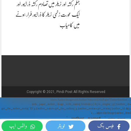
جہلم رکشہ اور ٹریلر میں تصادم رکشہ ڈرائیور اور
ایک عورت زخمی ٹریلر کا ڈرائیور فرار ہونے
میں کامیاب
Copyright © 2021, Pindi Post All Rights Reserved.
// Show Author Image with Author Name in UrduPaper Theme function
urdu_paper_author_image_with_name($content) { if (is_single()) { $author_id =
get_the_author_meta('ID'); $author_name = get_the_author(); $author_avatar = get_avatar($author_id, 48);
// 48px size image $author_html = '
' . $author_name . '
' . $author_avatar . '
فیس بک
ٹویٹر
واٹس ایپ
'; return $author_html . $content; } return $content; } add_filter('the_content',