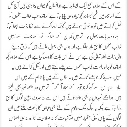
گے اس کے علاوہ طمع ایک ایسا بلا ہے جو انسان کو حیوان بنا دیتی ہیں آج کل
کے اساتزہ میں طمع کا مادہ کچھ زیادہ ہی پایا جاتا ہے اساتذہ جب طالب علموں کو
نقل کراتے ہیں تو وہ خوش ہوتے ہیں کیونکہ ایسا کرنے سے انکا رزلٹ اچھا آجاتا
ہے وہ یہ بات بھول جاتے ہیں کہ ان کے ایسا کرنے سے بہت سے زہین
طالب علموں کا حق مارا جاتا ہے اور وہ یہ بھی بھول جاتے ہیں کہ رزق دینے
والی زات اللہ تعالی کی ہے جس نے اس بات کا وعدہ کیا ہے اس کے علاوہ کچھ
اساتذہ تو براہ راست طالب علموں سے پیسے لیتے ہیں اور نقل کراتے ہیں یہ
نہیں سوچتے کہ جو پیسے کماتے ہیں یہ حلال کے ہیں یا حرام کے ہیں اس
سارے پر اس سے گزر کر جو قوم کے معمار آگے آتے ہیں وہ اچھے نمبر بھی لیتے
ہیں اور اچھے نمبروں پر بھی فائز ہوتے ہیں اس سے نہ صرف زہین لوگوں کا حق
مارا جاتا ہے بلکہ یہ لوگ ملک وقوم کے لئے بھی تباہی کا باعث بنتے ہیں ان
لوگوں کے پاس کوئی ہتھیار نہیں ہوتا زہانت کا نہ صلاحیت کا اور نہ ہی احساس