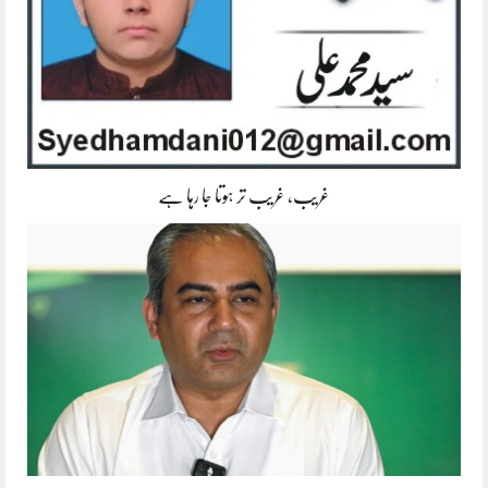
غریب، غریب تر ہوتا جا رہا ہے