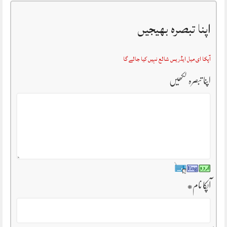
اپنا تبصرہ بھیجیں
آپکا ای میل ایڈریس شائع نہیں کیا جائے گا
اپنا تبصرہ لکھیں
آپکا نام
*