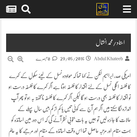
Skip
to
content
استاد/محمد انشال
29/05/2016
Abdul Khateeb
0 تبصرے
امریکی صدر ابراہیم لنکن نے کہا تھا کہ موجودہ نسل کے لیئے سکول کے کمرے
کا فلسفہ اگلی نسل کے لئے اقتدار کا فلسفہ ہوتا ہے اگر کمرے کا فلسفہ درست ہو
تو اقتدار کا فلسفہ بھی درست ہو گا لیکن اگر کمرے کا فلسفہ نا گفتہ بہ ہو تو پھر آپ
اندازہ لگا سکتے ہیں اگر ہم
آج سے کوئی تیس یا کم از کم بیس سال پہلے کے
حالات کا جائزہ لیں تو ہمیں یہ بات بخوبی نظر آئے گی کہ اس دور مین اساتذہ کو
بہت مقام اور مرتبہ حاصل تھا اس وقت اساتذہ کے مقام اور مرتبے کا یہ عالم