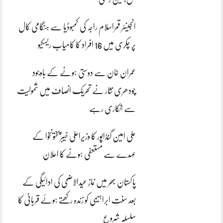
انجینئر قمراسلام راجہ کی کمبوڈیا سے ہنگامی کال
پر چکری میں 16 افراد کا کامیاب ریسکیو
عمران خان سے دوستی ہونے کے باوجود
چودھری نثار نے تحریک انصاف میں شمولیت
سے انکاری رہے
علی امین گنڈاپور کا وزیراعلیٰ خیبرپختونخوا کے
عہدے سے مستعفی ہونے کا اعلان
پاکستان بھر میں نمازِ عیدالاضحی کی ادائیگی کے
بعد سنتِ ابراہیمی کو زندہ رکھتے ہوئے قربانی کا
سلسلہ شروع