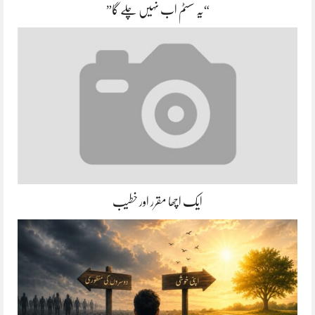
“یہ سسٹم اب نہیں چلے گا”
ایک اچھا مقرر اور خطیب