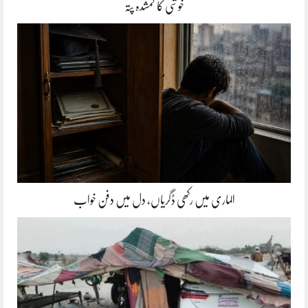
خوشی کا گمشدہ پتہ
الماری میں رکھی ڈگریاں، دل میں دفن خواب