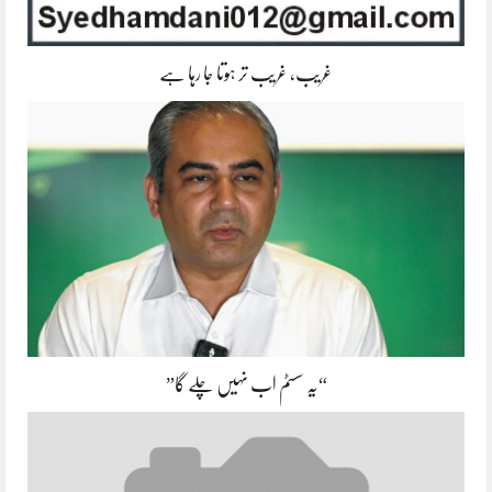
غریب، غریب تر ہوتا جا رہا ہے
“یہ سسٹم اب نہیں چلے گا”