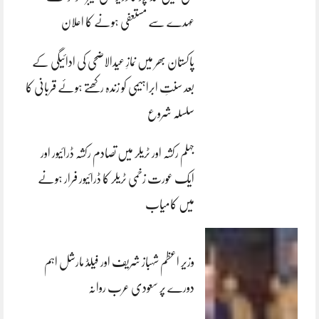
عہدے سے مستعفی ہونے کا اعلان
پاکستان بھر میں نمازِ عیدالاضحی کی ادائیگی کے
بعد سنتِ ابراہیمی کو زندہ رکھتے ہوئے قربانی کا
سلسلہ شروع
جہلم رکشہ اور ٹریلر میں تصادم رکشہ ڈرائیور اور
ایک عورت زخمی ٹریلر کا ڈرائیور فرار ہونے
میں کامیاب
وزیر اعظم شہباز شریف اور فیلڈ مارشل اہم
دورے پر سعودی عرب روانہ