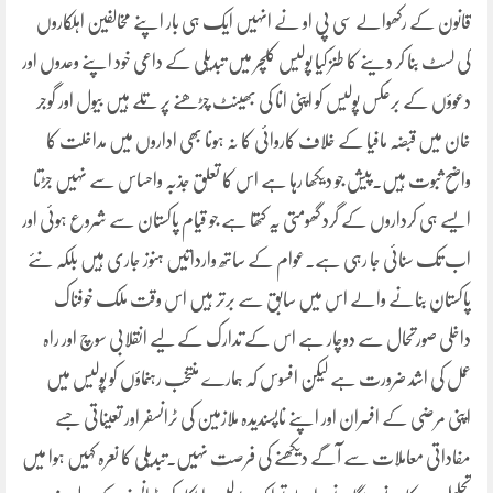
قانون کے رکھوالے سی پی او نے انہیں ایک ہی بار اپنے مخالفین اہلکاروں
کی لسٹ بنا کر دینے کا طنز کیا پولیس کلچر میں تبدیلی کے داعی خود اپنے وعدوں اور
دعوؤں کے برعکس پولیس کو اپنی انا کی بھینٹ چڑھنے پر تلے ہیں بیول اور گوجر
خان میں قبضہ مافیا کے خلاف کاروائی کا نہ ہونا بھی اداروں میں مداخلت کا
واضح ثبوت ہیں۔پیش جو دیکھا رہا ہے اس کا تعلق جذبہ واحساس سے نہیں جڑتا
ایسے ہی کرداروں کے گرد گھومتی یہ کتھا ہے جو قیام پاکستان سے شروع ہوئی اور
اب تک سنائی جا رہی ہے۔عوام کے ساتھ وارداتیں ہنوز جاری ہیں بلکہ نئے
پاکستان بنانے والے اس میں سابق سے برتر ہیں اس وقت ملک خوفناک
داخلی صورتحال سے دوچار ہے اس کے تدارک کے لیے انقلابی سوچ اور راہ
عمل کی اشد ضرورت ہے لیکن افسوس کہ ہمارے منتخب رہنماؤں کو پولیس میں
اپنی مرضی کے افسران اور اپنے ناپسندیدہ ملازمین کی ٹرانسفر اور تعیناتی جسے
مفاداتی معاملات سے آگے دیکھنے کی فرصت نہیں۔تبدیلی کا نعرہ کہیں ہوا میں