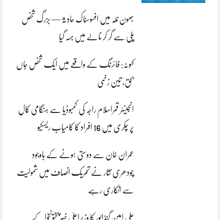
بھون نلہ میں افسوسناک حادثہ — بزرگ شخص
پلی سے گر کر نالے میں بہہ گیا
کہوٹہ: فائرنگ کے واقعے میں ایک شخص جاں
بحق، تین زخمی
انجینئر قمراسلام راجہ کی کمبوڈیا سے ہنگامی کال
پر چکری میں 16 افراد کا کامیاب ریسکیو
عمران خان سے دوستی ہونے کے باوجود
چودھری نثار نے تحریک انصاف میں شمولیت
سے انکاری رہے
علی امین گنڈاپور کا وزیراعلیٰ خیبرپختونخوا کے