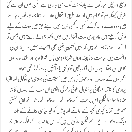
وسیع وعریض میدانوں سے پارلیمنٹ تک سنی جارہی ہے لیکن ہمیں ان سے کیا
غرض کیونکہ ہم تو عوام ہیں اور ہمارا طریقہ استعمال ہمارے رہنما بہت خوب جانتے
ہیں وہ وعدے وعید کرکے کسی نہ کسی طرح ہمیں اپنے حق میں ووٹ کے لیے
قائل کرلیتے ہیں پھر پوری مدت اقتدار میں ہمیں یکسر بھولے رہتے ہیں بعض تو
اتنے بے نیاز ہوتے ہیں کہ ہمیں ٹشو پیپر جتنی بھی اہمیت نہیں دیتے ان کی
دانست میں سیاست لڑنا پیشہ وروں شرفاء(جی ہاں شرفاء) اور مقتدر خاندانوں
کا ہی حق ہوتا ہے یہ دل فکار باتیں تو یونہی یاد آگئیں بات کرنا تھی موجود
حکمرانوں کے وعدوں اور دعوؤں کی جس میں معیشت کی بہتری‘پروٹوکول اور اقربا
پروری کا خاتمہ مہنگائی پر کنٹرول‘لوٹی رقم کی واپسی ان سب کے وعدوں کا جو
حشر ہوا سوا ہوا لیکن اس جماعت کے چھوٹے سے چھوٹے رہنما نے اپنی الیکشن
مہم میں تھانہ کچہری کلچر کے خاتمے اور پولیس کو غیر سیاسی بنانے کے بلند
وبانگ دعوے کیے تھے لیکن حقائق یہ ہیں کہ اس جماعت کے لوگ سابقہ ایم