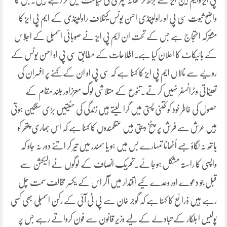
پی ایز وایم این ایز سے بڑھ کر تھانہ کچہری کی سیاست میں کر رہے ہیں۔جس کا
واضح ثبوت سی پی او راولپنڈی احسن یونس کیخلاف راولپنڈی کے ایم پی ایز کا
مشترکہ احتجاج ہے جس کے تحت ان ایم پی ایز نے صوبائی اسمبلی کے اجلاس
کے بائیکاٹ کا اعلان کیا ہے۔اطلاعات کے مطابق سی پی او احسن یونس کے
رویے سے نالاں ایم پی ایز کا کہنا ہے کہ سی پی او ان کے کہنے پر افسران کی
تعیناتی وٹرانسفر نہیں کرتے۔تنوع کے متلاشی لوگ معززاور بلند مقام کے
حصول کی خاطر خود کو کتنی پستی میں گرا لیتے ہیں زندگی کی حٹیتیں بڑی سنگین ہوتی
ہیں عرش سے فرش پر پٹخ دیتی ہیں عقلمندوں کا کہنا ہے کہ اس بھاری پتھر کو
ہاتھ نہ لگاؤ جسے اُٹھانا تمہارے بس میں ہو یا سمندر میں تیر کر اتنے دور نہ جاو کہ
واپسی کا راستہ مشکل ہوجائے۔تحریک انصاف کے لوگوں نے الیکشن سے
قبل جو دعوے اور وعدے کیے اقتدار میں آکر اس کے یکسر مخالف سمت چل
رہے ہیں ذرائع کا کہنا ہے کہ گوجر خان سے پی ٹی آئی کے رکن اسمبلی بھی کسی
پولیس ا ہلکار کے تبادلے کے لیے وزیر قانون سے فون کرواتے رہے جس پر