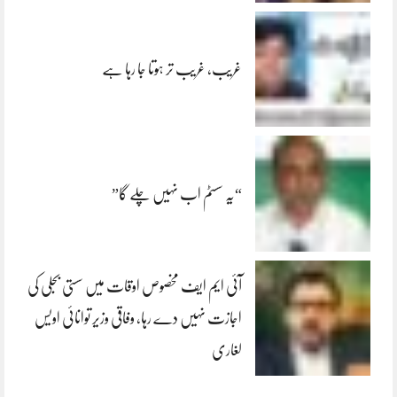
غریب، غریب تر ہوتا جا رہا ہے
“یہ سسٹم اب نہیں چلے گا”
آئی ایم ایف مخصوص اوقات میں سستی بجلی کی
اجازت نہیں دے رہا، وفاقی وزیر توانائی اویس
لغاری