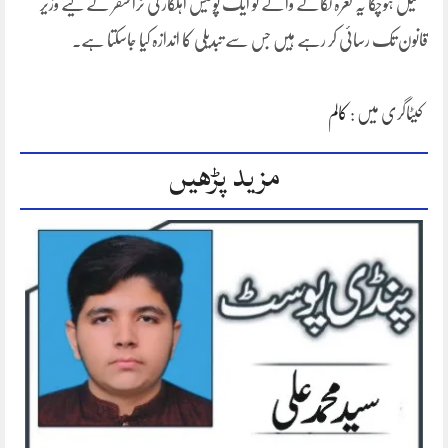
تحلیل ہوچکا یہ نعرہ لگانے والے تو ایک پولیس اہلکار کی ٹرانسفر کے لیے وزیر
قانون تک رسائی کر رہے ہیں جس سے تبدیلی کا اندازہ کیا جاسکتا ہے۔
کیٹاگری میں :
کالم
مزید پڑھیں