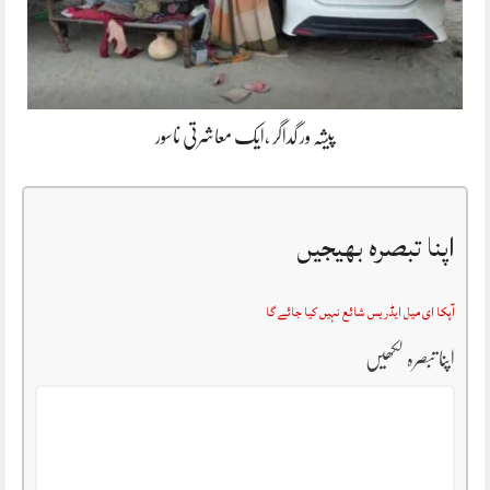
پیشہ ور گداگر ،ایک معاشرتی ناسور
اپنا تبصرہ بھیجیں
آپکا ای میل ایڈریس شائع نہیں کیا جائے گا
اپنا تبصرہ لکھیں