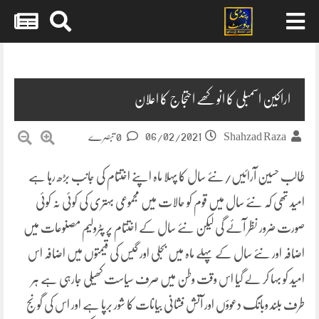
Skip
to
content
اراکین اسمبلی کا انوکھے احتجاج کا اعلان
06/02/2021
Shahzad Raza
0 تبصرے
طالب حسین آرائیں/نئے سال کا پہلا ماہ اپنے اختتام کی جانب بڑھ رہا ہے
امید تھی کہ نئے سال میں قوم کو حالات میں مجموعی بہتری کی کوئی نہ کوئی
صورت ضرور نظر آئے گی لیکن نئے سال کے اختتام پر پٹرولیم مصنوعات میں
اضافہ اور نئے سال کے پہلے ماہ میں بجلی اور گیس کی قیمتوں میں اضافہ اس
امید کو بہا کر لے گیا اس وقت وطن میں صرف سیاست کھیلی جارہی ہے ہر
طرف بلند وبانگ دعوؤں اور آتش فشانی بیانات کا شور برپا ہے اور اس کی گونج