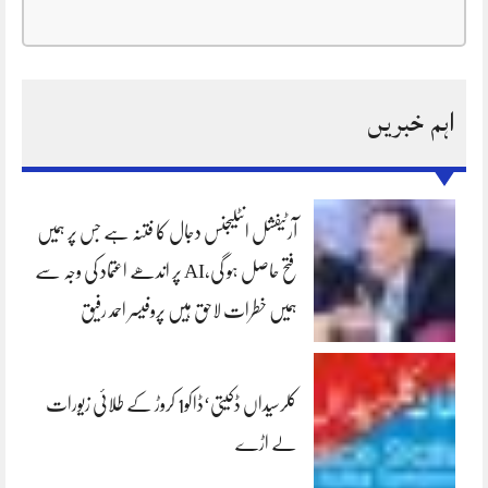
اہم خبریں
آرٹیفشل انٹلیجنس دجال کا فتنہ ہے جس پر ہمیں
فتح حاصل ہو گی،AI پر اندھے اعتماد کی وجہ سے
ہمیں خطرات لاحق ہیں پروفیسر احمد رفیق
کلرسیداں ڈکیتی‘ڈاکو1 کروڑ کے طلائی زیورات
لے اڑے