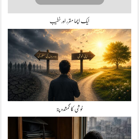
ایک اچھا مقرر اور خطیب
خوشی کا گمشدہ پتہ