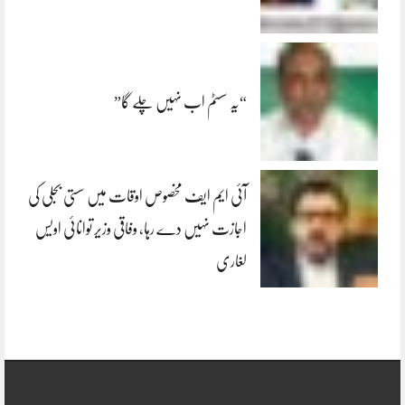
“یہ سسٹم اب نہیں چلے گا”
آئی ایم ایف مخصوص اوقات میں سستی بجلی کی
اجازت نہیں دے رہا، وفاقی وزیر توانائی اویس
لغاری