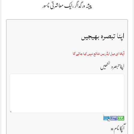
پیشہ ور گداگر ،ایک معاشرتی ناسور
اپنا تبصرہ بھیجیں
آپکا ای میل ایڈریس شائع نہیں کیا جائے گا
اپنا تبصرہ لکھیں
آپکا نام
*