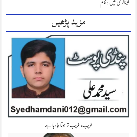
کیٹاگری میں :
کالم
مزید پڑھیں
غریب، غریب تر ہوتا جا رہا ہے