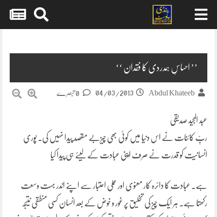
Skip
to
content
’’ احساسِ ہمدردی کا فقدان ‘‘
04/03/2013
Abdul Khateeb
0 تبصرے
عبد المجید صدیقی
ربِّ کائنات نے اس دنیا میں کوئی بھی چیزبے مقصد پیدا نہیں کی۔ پوری
انسانیت کو قدرت نے صرف اپنی عبادت کے لیئے ہی پیدا کیا
ہے۔ عبادت کا دائرہ کار معنوی اور عملی اعتبار سے اپنے اندر بہت وسعت
رکھتا ہے۔ ہر ایک چیز کی تخلیق پر غور و خوض کے بعد انسان کسی منطقی نتیجہ