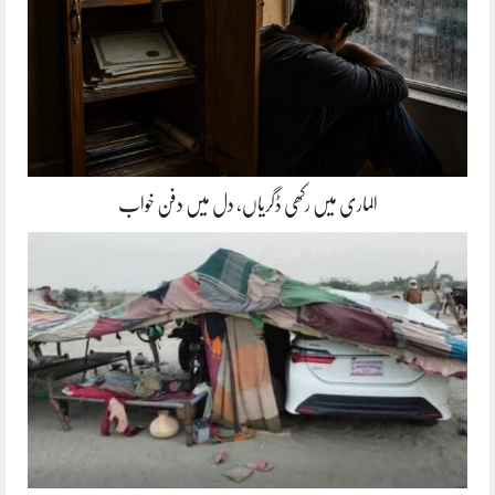
الماری میں رکھی ڈگریاں، دل میں دفن خواب