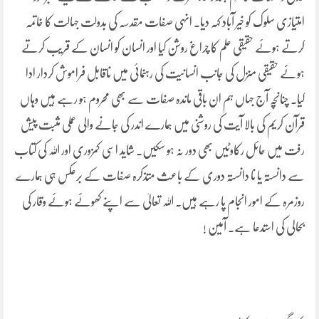
امتیازی سلوک کو خیر آباد کہہ دیا۔ انہی صفات مقدسہ کی بدولت جہالت کا خاتمہ
کرتے ہوئے حقیقی علم کا چراغ روشن کیا اور انسان کو انسان کے قریب کرتے
ہوئے حقیقی منزل کی جانب انسانیت کی رہنمائی میں ناقابل فراموش کردار ادا
کیا۔ چنانچہ آج جہاں ہم ان باقی ماندہ صفات سے بھی محروم ہو رہے ہیں وہاں
قرآن کریم کی بالا آیت کی روشنی میں ہمارے اندر کی جانے والی عملی مثبت پیش
رفت میں حائل رکاوٹیں بھی دور نہ ہو سکیں۔ شاید اسی کمزوری اور اللہ کی کتاب
سے دانستہ یا نا دانستہ دوری کے باعث متذکرہ صفات کے برعکس ہی ہمارے
روزمرہ کے امور انجام پا رہے ہیں۔ اللہ تعالیٰ سے اپنے کھوئے ہوئے وقار کی
بحالی کی استدعا ہے۔ آمین !