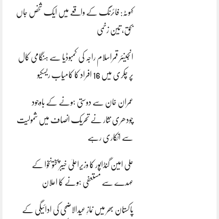
کہوٹہ: فائرنگ کے واقعے میں ایک شخص جاں
بحق، تین زخمی
انجینئر قمراسلام راجہ کی کمبوڈیا سے ہنگامی کال
پر چکری میں 16 افراد کا کامیاب ریسکیو
عمران خان سے دوستی ہونے کے باوجود
چودھری نثار نے تحریک انصاف میں شمولیت
سے انکاری رہے
علی امین گنڈاپور کا وزیراعلیٰ خیبرپختونخوا کے
عہدے سے مستعفی ہونے کا اعلان
پاکستان بھر میں نمازِ عیدالاضحی کی ادائیگی کے