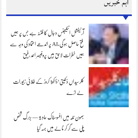
اہم خبریں
آرٹیفشل انٹلیجنس دجال کا فتنہ ہے جس پر ہمیں
فتح حاصل ہو گی،AI پر اندھے اعتماد کی وجہ سے
ہمیں خطرات لاحق ہیں پروفیسر احمد رفیق
کلرسیداں ڈکیتی‘ڈاکو1 کروڑ کے طلائی زیورات
لے اڑے
بھون نلہ میں افسوسناک حادثہ — بزرگ شخص
پلی سے گر کر نالے میں بہہ گیا