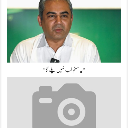
“یہ سسٹم اب نہیں چلے گا”