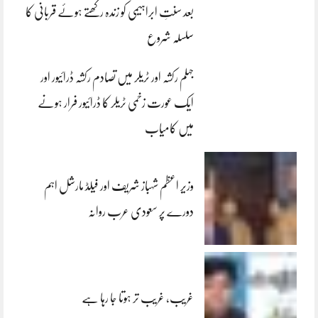
بعد سنتِ ابراہیمی کو زندہ رکھتے ہوئے قربانی کا
سلسلہ شروع
جہلم رکشہ اور ٹریلر میں تصادم رکشہ ڈرائیور اور
ایک عورت زخمی ٹریلر کا ڈرائیور فرار ہونے
میں کامیاب
وزیر اعظم شہباز شریف اور فیلڈ مارشل اہم
دورے پر سعودی عرب روانہ
غریب، غریب تر ہوتا جا رہا ہے