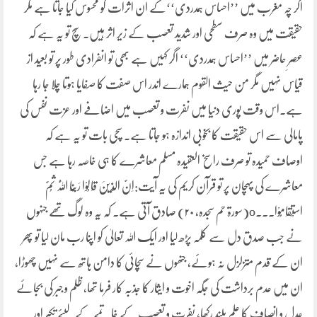
اگر چہ مغرب میں ’’احساس ہمدردی‘‘کے ان اثرات کو محسوس کیا جاتا ہے مگر
حقیقت میں وہ صرف سطحی اور شدید تعصب کے زیر اثر ہیں۔ سچ تو یہ ہے کہ
عصرِ حاضر میں ’’احساس ہمدردی‘‘ اگر کہیں ہے بھی تو انفرادی طور پر تو بعید از
قیاس نہیں مگر من حیث القوم ہمارے اندر اس صفت کا صفایا ہوتا چلا جا رہا
ہے۔اس وقت پوری دنیا میں نفرت و تعصب میں اضافے اور عزت نفس کی
پامالی سے اس حقیقت کا بخوبی اندازہ ہو جاتا ہے۔ سچی بات تو یہ ہے کہ
اوصاف حمیدہ تو صرف راسخ العقیدہ مسلم معاشرے کا ہی خاصہ رہا ہے جس
معاشرے کی پہچان پر تو قرآن کریم کی یہ آیت:اِنَّ الَّذِیْنَ قَالُوْا رَبُّنَا اللّٰہُ ثُمَّ
اسْتَقَامُوْا۔۔۔o(سورۃ حم سجدہ، ۲۰) صادق آتی ہے۔ کہ یہ وہ لوگ تھے جنہوں
نے جب صدق دل سے کلمہ پڑھ لیا اور ایک اللہ تعالیٰ کو اپنا رب مان لیا تو پھر
ان کے قدم متزلزل نہ ہوئے، جنھوں نے سچائی کا دامن ہاتھ سے نہیں چھوڑا،
ان میں عدم برداشت کی جگہ اخوت و ایثار کا جذبہ کار فرما تھا، ظلم و جبر کی بجائے
عدل و انصاف کا علَم بلند رکھا، نفرت و تعصب کے خاتمے کے لیئے تکبر اور