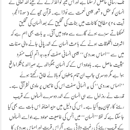
تک رسائی حاصل کر سکتا ہے اور اس نتیجہ کو اخذ کرنے کے لیئے اللہ تعالیٰ نے
انسان کو عقل و شعور جیسی نعمت سے نوازا ہے۔ قرآن مجید کے (سورۃ الحجر،
آیت ۲۷) مطابق کائنات میں جنات کی تخلیق کے بعد انسان کی تخلیق
کھنکناتے سڑے ہوئے گارے سے وجود میں آئی۔ یہ بات بھی اہم ہے کہ
اشرف المخلوقات ہونے کے باعث انسان کے اندر پائی جانے والی صفات
میں سے ’’احساسِ ہمدردی‘‘ جیسی انسانی صفت کو بدرجۂ اتم ایک منفرد
حیثیت حاصل ہے۔ باوجود اس کے کہ انسان جھگڑالو، بے صبرا اور ناشکرا واقع
ہوا ہے مگر دوسری جانب ان تمام پہلوؤں کو بالائے طاق رکھتے ہوئے
’’احساسِ ہمدردی‘‘ کی یہ انسانی صفت اس کی خامیوں پر حاوی نظر آتی ہے۔
قدرت نے روز اول سے ہی انسان کے اندر دوسرے انسانوں کے قریب
رہنے کا رحجان پیدا کیا ہے۔ اس کی دلیل میں مزید اضافہ اس بات سے بھی کیا
جا سکتا ہے کہ لفظ ’’انسان‘‘ میں اُنس کی خاصیت موجود ہے جو اِسے انسانوں
کے قریب رہنے کی رغبت دلاتی ہے۔ اگر اس قربت اور احساسِ ہمدردی کا