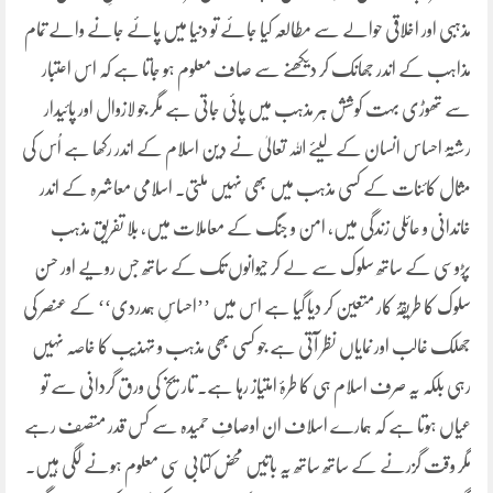
مذہبی اور اخلاقی حوالے سے مطالعہ کیا جائے تو دنیا میں پائے جانے والے تمام
مذاہب کے اندر جھانک کر دیکھنے سے صاف معلوم ہو جاتا ہے کہ اس اعتبار
سے تھوڑی بہت کوشش ہر مذہب میں پائی جاتی ہے مگر جو لازوال اور پائیدار
رشتۂ احساس انسان کے لیئے اللہ تعالیٰ نے دین اسلام کے اندر رکھا ہے اُس کی
مثال کائنات کے کسی مذہب میں بھی نہیں ملتی۔ اسلامی معاشرہ کے اندر
خاندانی و عائلی زندگی میں، امن و جنگ کے معاملات میں، بلا تفریق مذہب
پڑوسی کے ساتھ سلوک سے لے کر حیوانوں تک کے ساتھ جس رویے اور حسن
سلوک کا طریقۂ کار متعین کر دیا گیا ہے اس میں ’’احساسِ ہمدردی‘‘ کے عنصر کی
جھلک غالب اور نمایاں نظر آتی ہے جو کسی بھی مذہب و تہذیب کا خاصہ نہیں
رہی بلکہ یہ صرف اسلام ہی کا طرۂ امتیاز رہا ہے۔ تاریخ کی ورق گردانی سے تو
عیاں ہوتا ہے کہ ہمارے اسلاف ان اوصافِ حمیدہ سے کس قدر متصف رہے
مگر وقت گزرنے کے ساتھ ساتھ یہ باتیں محض کتابی سی معلوم ہونے لگی ہیں۔