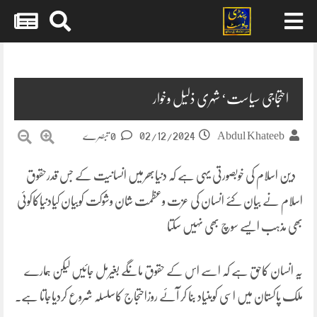
Skip
to
content
احتجاجی سیاست‘ شہری ذلیل وخوار
02/12/2024
Abdul Khateeb
0 تبصرے
دین اسلام کی خوبصورتی یہی ہے کہ دنیابھرمیں انسانیت کے جس قدرحقوق
اسلام نے بیان کئے انسان کی عزت وعظمت شان وشوکت کوبیان کیادنیاکاکوئی
بھی مذہب ایسے سوچ بھی نہیں سکتا
یہ انسان کاحق ہے کہ اسے اس کے حقوق مانگے بغیرمل جائیں لیکن ہمارے
ملک پاکستان میں اسی کوبنیاد بنا کر آئے روزاحتجاج کاسلسلہ شروع کردیاجاتا ہے۔