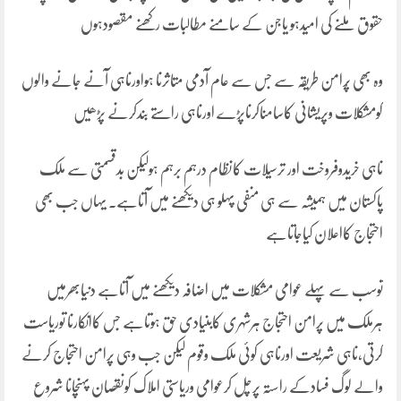
حقوق ملنے کی امیدہو یاجن کے سامنے مطالبات رکھنے مقصودہوں
وہ بھی پُرامن طریقہ سے جس سے عام آدمی متاثرنا ہواورناہی آنے جانے والوں
کومشکلات وپریشانی کاسامناکرناپڑے اورناہی راستے بندکرنے پڑھیں
ناہی خریدوفروخت اور ترسیلات کانظام درہم برہم ہولیکن بدقسمتی سے ملک
پاکستان میں ہمیشہ سے ہی منفی پہلو ہی دیکھنے میں آتاہے۔ یہاں جب بھی
احتجاج کااعلان کیاجاتاہے
توسب سے پہلے عوامی مشکلات میں اضافہ دیکھنے میں آتاہے دنیابھرمیں
ہرملک میں پرامن احتجاج ہرشہری کابنیادی حق ہوتاہے جس کاانکارنا توریاست
کرتی،ناہی شریعت اورناہی کوئی ملک وقوم لیکن جب وہی پرامن احتجاج کرنے
والے لوگ فسادکے راستہ پرچل کرعوامی وریاستی املاک کونقصان پہنچانا شروع