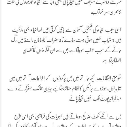
شہر سے دوسرے شہر تک نہیں پہنچ پاتی جسکی وجہ سے اشیاء خوردونوش کی قلت
کابحران سراٹھاتاہے
اسی سبب اشیاء کی قیمتیں آسمان سے باتیں کرتی ہیں اوراشیاء بھی مارکیٹ
میں دستیاب نہیں ہوتی بہت سارے تاجرحضرات کاسامان راستے میں رک
جانے کے سبب خراب ہوجاتاہے جس سے ان کوکروڑوں کانقصان
اٹھاناپڑتاہے
حکومتی انتظامات کیے جاتے ہیں جس پرکروڑوں کے اخراجات آتے ہیں مین
شاہراؤں،موٹروے پرٹیکس کانظام متاثرہوتاہے بیرون ممالک سفرکرنے والے
مسافر ائیرپورٹ تک نہیں پہنچ پاتے
جس سے انکے ٹکٹ ضائع ہوجاتے ہیں ادویات کی فراہمی بھی اسی طرح
متاثرہوتی ہے سرکاری اداروں کے متاثرہونے سے عام آدمی کاکام رک جاتا