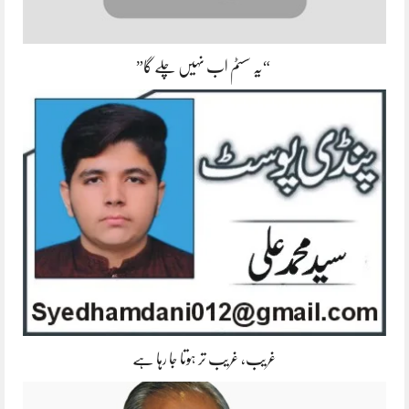
“یہ سسٹم اب نہیں چلے گا”
غریب، غریب تر ہوتا جا رہا ہے