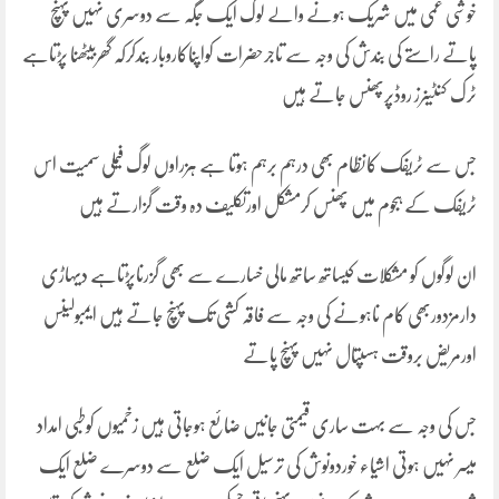
خوشی غمی میں شریک ہونے والے لوگ ایک جگہ سے دوسری نہیں پہنچ
پاتے راستے کی بندش کی وجہ سے تاجرحضرات کواپناکاروبار بندکرکہ گھربیٹھنا پڑتاہے
ٹرک کنٹینرز روڈپرپھنس جاتے ہیں
جس سے ٹریفک کانظام بھی درہم برہم ہوتا ہے ہزراوں لوگ فیملی سمیت اس
ٹریفک کے ہجوم میں پھنس کرمشکل اورتکلیف دہ وقت گزارتے ہیں
ان لوگوں کو مشکلات کیساتھ ساتھ مالی خسارے سے بھی گزرناپڑتاہے دیہاڑی
دارمزدوربھی کام ناہونے کی وجہ سے فاقہ کشی تک پہنچ جاتے ہیں ایمبولینس
اورمریض بروقت ہسپتال نہیں پہنچ پاتے
جس کی وجہ سے بہت ساری قیمتی جانیں ضائع ہوجاتی ہیں زخمیوں کوطبی امداد
میسر نہیں ہوتی اشیاء خوردونوش کی ترسیل ایک ضلع سے دوسرے ضلع ایک