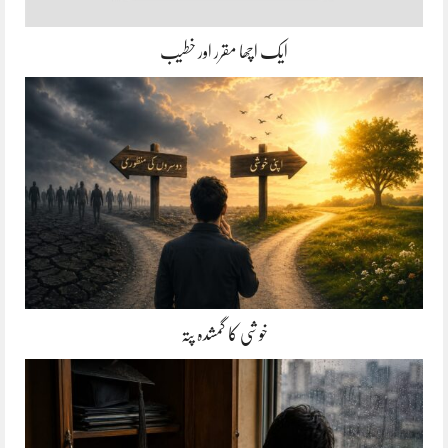
ایک اچھا مقرر اور خطیب
خوشی کا گمشدہ پتہ