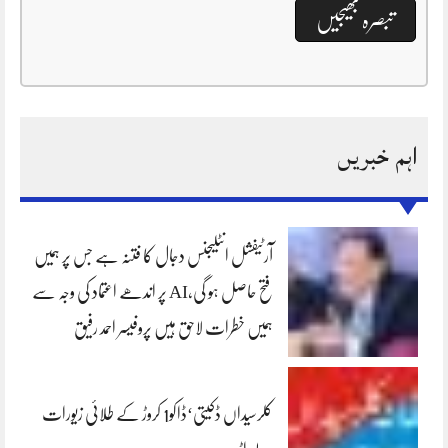
اہم خبریں
آرٹیفشل انٹلیجنس دجال کا فتنہ ہے جس پر ہمیں
فتح حاصل ہو گی،AI پر اندھے اعتماد کی وجہ سے
ہمیں خطرات لاحق ہیں پروفیسر احمد رفیق
کلرسیداں ڈکیتی‘ڈاکو1 کروڑ کے طلائی زیورات