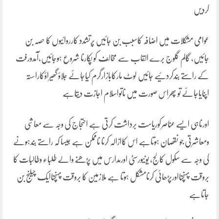
کردیں
عوامی مشکلات میں اضافہ کاسبب بن جائیں پرتشدد کارروائیوں کا حصہ بن
جائیں، گالم گلوج برے القاب سے مخالف کو پکارنا شروع ہوجائیں،آمدورفت
کے راستے بندکردئیے جائیں لوٹ مارکابازارگرم کیاجائے جلاؤ گھیراؤکاراستہ
اپنایاجائے تو پھراس صورت میں ناتواسلام اجازت دیتاہے
اورناہی ایسے عناصرکوریاست برداشت کرتی ہے احتجاج کی وجہ سے معاشی
ومعاشرتی جو نقصان ہوتاہے اس کاازالہ کرنا ناممکن ہے جیسا کہ راستے بندہونے
کی وجہ سے سکول کالج، یونیورسٹی اورمدارس میں پڑھنے والے طلباء وطالبات کا
بروقت پہنچنااورپڑھائی کرنامشکل ہوتا ہے ملازمین کا بروقت پہنچناایک چیلنج بن
جاتاہے