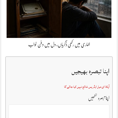
الماری میں رکھی ڈگریاں، دل میں دفن خواب
اپنا تبصرہ بھیجیں
آپکا ای میل ایڈریس شائع نہیں کیا جائے گا
اپنا تبصرہ لکھیں