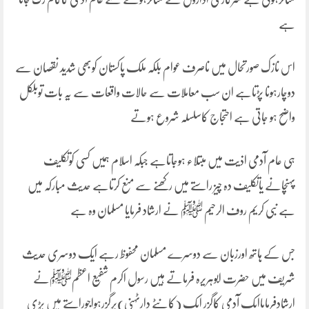
ہے
اس نازک صورتحال میں ناصرف عوام بلکہ ملک پاکستان کوبھی شدید نقصان سے
دوچارہونا پڑتاہے ان سب معاملات سے حالات واقعات سے یہ بات توبلکل
واضح ہو جاتی ہے احتجاج کاسلسلہ شروع ہوتے
ہی عام آدمی اذیت میں مبتلاء ہوجاتاہے جبکہ اسلام ہمیں کسی کوتکلیف
پہنچانے یاتکلیف دہ چیز راستے میں رکھنے سے منع کرتاہے حدیث مبارکہ میں
ہے نبی کریم روف الرحیم ﷺ نے ارشاد فرمایا مسلمان وہ ہے
جس کے ہاتھ اورزبان سے دوسرے مسلمان محفوظ رہے ایک دوسری حدیث
شریف میں حضرت ابوہریرہ فرماتے ہیں رسول اکرم شفیع اعظمﷺنے
ارشادفرمایاایک آدمی کاگزر ایک (کانٹے دارٹہنی)پرگزرہواجوراستے میں پڑی