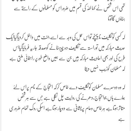
تھی اس شخص نے کہا اللّہ کی قسم میں ضروراس کو مسلمانوں کے راستے سے
ہٹاؤں گاتوتا
کہ کسی کوتکلیف ناپہنچے تواس عمل کی وجہ سے اسے جنت میں داخل کردیاگیاایک
حدیث مبارکہ میں توراستہ سے تکلیف دہ چیزہٹانے کوصدقہ جاریہ فرمایاگیااس
طرح کی اور بھی احادیث مبارکہ ہیں جن سے ہمیں واضح طورپر راہنمائی ملتی ہے
کہ مسلمان کوزیب نہیں دیتا
کہ وہ دوسرے مسلمان کوتکلیف دے خاص کرکہ احتجاج کے نام پراس لئے
ہمارے ہاں جواحتجاج،دھرنے کی روایت چل نکلی ہے جس سے ہرشخص
متاثرہوتاہے ہرخاص وعام پریشانی سے دوچارہوتاہے اسکی روک تھام ضروری
ہے