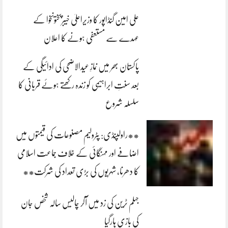
علی امین گنڈاپور کا وزیراعلیٰ خیبرپختونخوا کے
عہدے سے مستعفی ہونے کا اعلان
پاکستان بھر میں نمازِ عیدالاضحی کی ادائیگی کے
بعد سنتِ ابراہیمی کو زندہ رکھتے ہوئے قربانی کا
سلسلہ شروع
**راولپنڈی: پٹرولیم مصنوعات کی قیمتوں میں
اضافے اور مہنگائی کے خلاف جماعت اسلامی
کا دھرنا، شہریوں کی بڑی تعداد کی شرکت**
جہلم ٹرین کی زد میں آکر چالیس سالہ شخص جان
کی بازی ہارگیا