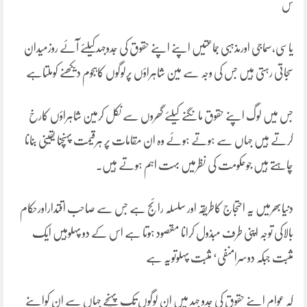
س
یاسی،سماجی اورمذہبی جماعتیں اپنے اپنے حقوق کی جدوجہدکیلئے آئے روزمیدان
سجاتی رہتی ہیں جس کی وجہ سے مین شاہراؤں پرلوگوں کاہجوم دیکھنے کوملتاہے
جس میں لوگ اپنے حقوق مانگنے کیلئے گھروں سے نکل کرمین شاہراؤں کارخ
کرتے ہیں جہاں سے ہوتے ہوئے وہ ان مقامات پر ہرقیمت پہنچنا یقینی بنانا
چاہتے ہیں جوحکومت کی نظرمیں بہت اہم ہوتے ہیں۔
دنیابھرمیں یہ احتجاج کاطریقہ اور سلسلہ رائج ہے جس سے صاحب اقتداراورحکام
بالاکی توجہ اپنی طرف مبذول کرانا مقصود ہوتا ہے اس کے دو پہلوہیں ایک
مثبت جبکہ دوسرامنفی‘ مثبت پہلوتویہ ہے
کہ عوام اپنے حقوق کی جدو جہد میں ان لوگوں تک پہنچے جہاں سے ان کواپنے