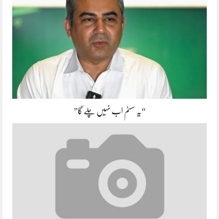
“یہ سسٹم اب نہیں چلے گا”