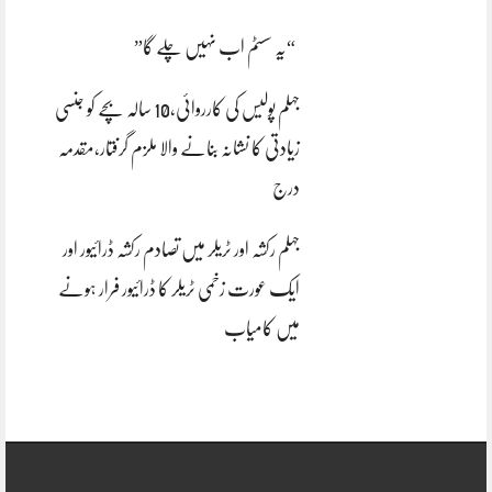
“یہ سسٹم اب نہیں چلے گا”
جہلم پولیس کی کارروائی،10 سالہ بچے کو جنسی
زیادتی کا نشانہ بنانے والا ملزم گرفتار،مقدمہ
درج
جہلم رکشہ اور ٹریلر میں تصادم رکشہ ڈرائیور اور
ایک عورت زخمی ٹریلر کا ڈرائیور فرار ہونے
میں کامیاب