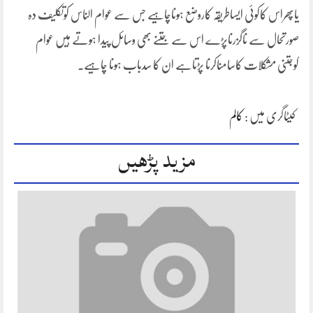
یاپھراس کاکوئی ایساطریقہ کاروضع ہوناچاہیے جس سے عوام الناس کوتکلیف دہ
صورتحال سے ناگزرناپڑے اس سے جتنے بھی وسائل پیدا ہوتے ہیں عوام
کوجتنی مشکلات کاسامناکرنا پڑتاہے ان کا سدباب ہونا چاہیے۔
کیٹاگری میں :
کالم
مزید پڑھیں