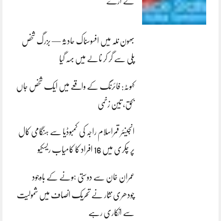
لے اڑے
بھون نلہ میں افسوسناک حادثہ — بزرگ شخص
پلی سے گر کر نالے میں بہہ گیا
کہوٹہ: فائرنگ کے واقعے میں ایک شخص جاں
بحق، تین زخمی
انجینئر قمراسلام راجہ کی کمبوڈیا سے ہنگامی کال
پر چکری میں 16 افراد کا کامیاب ریسکیو
عمران خان سے دوستی ہونے کے باوجود
چودھری نثار نے تحریک انصاف میں شمولیت
سے انکاری رہے