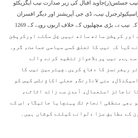
 نیب جسٹس(ر)جاوید اقبال کی زیر صدارت نیب ایگزیکٹو
اسیکیوٹرجنرل نیب، ڈی جی آپریشنز اور دیگر افسران
شریک ہوئے۔اس موقع پر چیئرمین نیب کا کہنا تھا کہ نیب نے بڑی مچھلیوں کے خلاف اربوں روپے کے 1269
 اور کرپشن ساتھ ساتھ نہیں چل سکتے اورکرپشن
ے کہا کہ نیب کا تعلق کسی سیاسی جماعت، گروہ
سے ہے، نیب پربلاجواز تنقید کرنے والے
ئر ریفرنسز کا دفاع کریں۔چیئرمین نیب کا
اسیکنڈل، منی لانڈرنگ، جعلی اکاؤنٹس کیس کو
ا ناجائز استعمال، آمدن سے زائد اثاثے،
بھی منطقی انجام تک پہنچایا جائیگا، اس کے
ن کے مطابق سزا دلوانے کیلئے کوشاں ہیں۔