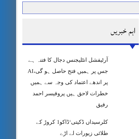
اہم خبریں
حرمت پر قربان
 کی پریس کانفرنس
آرٹیفشل انٹلیجنس دجال کا فتنہ ہے
جس پر ہمیں فتح حاصل ہو گی،AI
پر اندھے اعتماد کی وجہ سے ہمیں
خطرات لاحق ہیں پروفیسر احمد
رفیق
کلرسیداں ڈکیتی‘ڈاکو1 کروڑ کے
طلائی زیورات لے اڑے