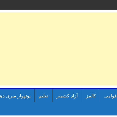
اقوامی
کالمز
آزاد کشمیر
تعلیم
پوٹھوار میری دھ