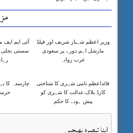
مزی
وزیر اعظم شہباز شریف اور فیلڈ
آئی ایم ایف
مارشل اہم دورے پر سعودی
سستی بجلی ک
عرب روانہ
رہا،
قائداعظم نامی شہری کا شناختی
چارسدہ کا ب
کارڈ بلاک،عدالت کا شہری کو
حرمت
پیش ہونے کا حکم
اپنا تبصرہ بھیجیں