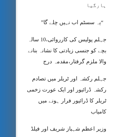
ہارگیا
“یہ سسٹم اب نہیں چلے گا”
جہلم پولیس کی کارروائی،10 سالہ
بچے کو جنسی زیادتی کا نشانہ بنانے
والا ملزم گرفتار،مقدمہ درج
جہلم رکشہ اور ٹریلر میں تصادم
رکشہ ڈرائیور اور ایک عورت زخمی
ٹریلر کا ڈرائیور فرار ہونے میں
کامیاب
وزیر اعظم شہباز شریف اور فیلڈ