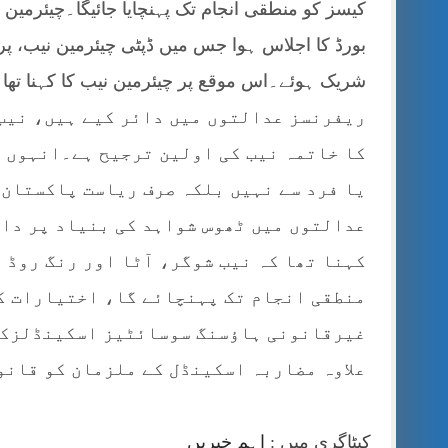
کیسز کو منطقی انجام تک پہنچایا جائیگا۔چیئرمین
بورڈ کا اجلاس ہوا جس میں ڈپٹی چیئرمین نیب، پر
ریفرنسز عدالتوں میں دائر کیے ہیں، نیب
کا خاتمہ نیب کی اولین ترجیح ہے۔انہوں ن
یا فرد سے نہیں بلکہ صرف ریاست پاکستان 
عدالتوں میں ٹھوس شواہد کی بنیاد پر دا
کہنا تھا کہ نیب شوگر، آٹا اور رنگ روڈ 
منطقی انجام تک پہنچائے گا، اختیارات ک
غیرقانونی ہاؤسنگ سوسائٹیز اسکینڈلزکو 
علاوہ مضاربہ اسکینڈل کے ملزمان کو قانو
کیٹاگری میں :
اہم خبریں