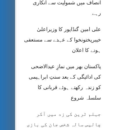
انصاف میں شمولیت سے انکاری
رہے
علی امین گنڈاپور کا وزیراعلیٰ
خیبرپختونخوا کے عہدے سے مستعفی
ہونے کا اعلان
پاکستان بھر میں نمازِ عیدالاضحی
کی ادائیگی کے بعد سنتِ ابراہیمی
کو زندہ رکھتے ہوئے قربانی کا
سلسلہ شروع
جہلم ٹرین کی زد میں آکر
چالیس سالہ شخص جان کی بازی