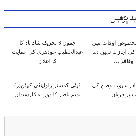
د پڑھیں
 مخصوص اوقات میں
جموں 6 تحریک شاد باد کا
ی اجازت نہیں دے
عبدالخطیب چودھری کی حمایت
 وفاقی…
کا اعلان
ہادر سپوت وطن کی
ڈپٹی کمشنر راولپنڈی کیپٹن(ر)
 پر قربان
ندیم ناصر کا دورہء کلرسیداں