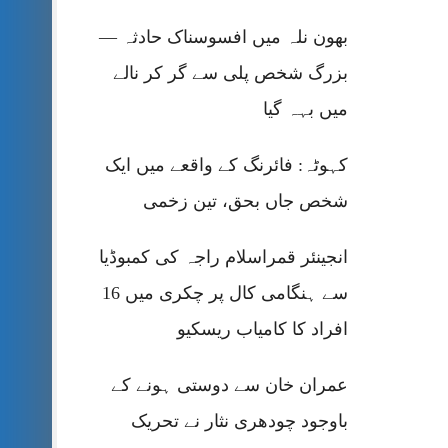
بھون نلہ میں افسوسناک حادثہ —
بزرگ شخص پلی سے گر کر نالے
میں بہہ گیا
کہوٹہ: فائرنگ کے واقعے میں ایک
شخص جاں بحق، تین زخمی
انجینئر قمراسلام راجہ کی کمبوڈیا
سے ہنگامی کال پر چکری میں 16
افراد کا کامیاب ریسکیو
عمران خان سے دوستی ہونے کے
باوجود چودھری نثار نے تحریک