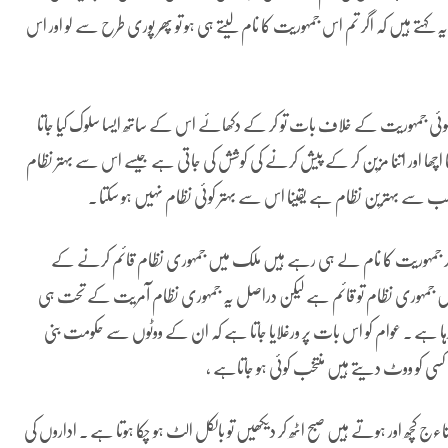
 یہ کہتے ہیں کہ اگر تم اس جمہوریت کا نام لیتے ہی ہو تو پھر پوری طرح سے لو اور اس
کوئی جمہوریت کے خلاف بات تو کر کے دکھائے اس کے ساتھ ایسا سلوک کیا جاتا
تنا اچھا اور اتنا مزین کر کے پیش کرنے کی کوشش کی جاتی ہے جیسے اس سے بہتر نظام
گر جمہوریت کا نام لے ہی رہے ہیں ملک میں جمہوری نظام قائم کرنے کے
میں جمہوری نظام تو قائم ہے لیکن دراصل یہ جمہوری نظام آمریت کے تحت ہی
 رہا ہے ۔ عوام کو اس بات پر ورغلایا جاتا ہے کہ ان کے ووٹوں سے حکومت بنی
سی کو ووٹ دیتے ہیں منتخب کوئی ہو جاتاہے ،
اءج کچھ اور ہوتے ہیں صبح اٹھ کر دیکھیں تو بالکل الٹ ہو چکا ہوتا ہے ۔ اداروں کی