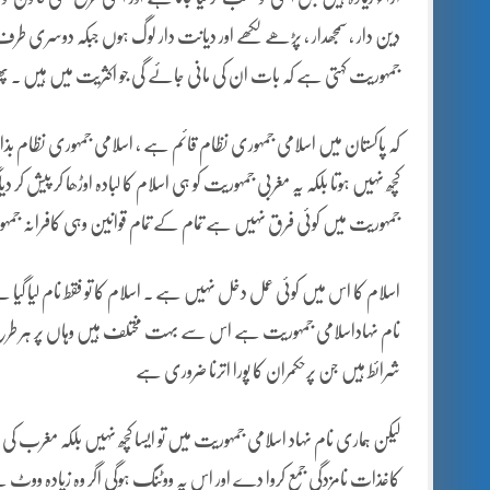
دین دار ، سمجھدار ، پڑھے لکھے اور دیانت دار لوگ ہوں جبکہ دوسری طرف ایک
جمہوریت کہتی ہے کہ بات ان کی مانی جائے گی جو اکثریت میں ہیں ۔ پھر
کہ پاکستان میں اسلامی جمہوری نظام قائم ہے ، اسلامی جمہوری نظام بذا
کچھ نہیں ہوتا بلکہ یہ مغربی جمہوریت کو ہی اسلام کا لبادہ اوڑھا کر پیش ک
جمہوریت میں کوئی فرق نہیں ہے تمام کے تمام قوانین وہی کافرانہ جم
اسلام کا اس میں کوئی عمل دخل نہیں ہے ۔ اسلام کا تو فقط نام لیا گیا 
نام نہاداسلامی جمہوریت ہے اس سے بہت مختلف ہیں وہاں پر ہر طرح 
شرائط ہیں جن پرحکمران کا پورا اترنا ضروری ہے
لیکن ہماری نام نہاد اسلامی جمہوریت میں تو ایسا کچھ نہیں بلکہ مغر
کاغذات نامزدگی جمع کروا دے اور اس پہ ووٹنگ ہوگی اگر وہ زیادہ ووٹ لے لیت