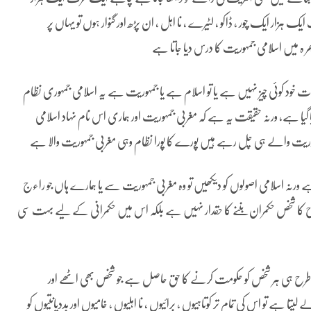
 ہزار ایک چور ، ڈاکو ، لٹیرے ، نا اہل ، ان پڑھ اور گنوار ہوں تو یہاں پر
 ہ میں اسلامی جمہوریت کا درس دیا جاتا ہے
ت خود کوئی چیز نہیں ہے یا تو اسلام ہے یا جمہوریت ہے یہ اسلامی جمہوری نظام
ر دیا گیا ہے، ورنہ حقیقت یہ ہے کہ مغربی جمہوریت اور ہماری اس نام نہاد اسلامی
ہوریت والے ہی چل رہے ہیں پورے کا پورا نظام وہی مغربی جمہوریت والا ہے
ہے ورنہ اسلامی اصولوں کو دیکھیں تو وہ مغربی جمہوریت سے یا ہمارے ہاں جو راءج
کا شخص حکمران بننے کا حقدار نہیں ہے بلکہ اس میں حکمرانی کے لیے بہت سی
ب کی طرح ہی ہر شخص کو حکومت کرنے کا حق حاصل ہے جو شخص بھی اٹھے اور
ا ہے تو اس کی تمام تر کوتاہیوں ، برائیوں ، نا اہلیوں ، خامیوں اور بددیانتیوں کو