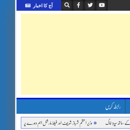
آج کا اخبار
رابطہ کریں
پردِ خاک
وزیر اعظم شہباز شریف اور فیلڈ مارشل اہم دورے پر سعودی عرب روانہ