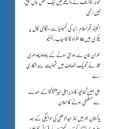
کہوٹہ: فائرنگ کے واقعے میں ایک شخص جاں بحق،
تین زخمی
انجینئر قمراسلام راجہ کی کمبوڈیا سے ہنگامی کال پر
چکری میں 16 افراد کا کامیاب ریسکیو
عمران خان سے دوستی ہونے کے باوجود چودھری
نثار نے تحریک انصاف میں شمولیت سے انکاری
رہے
علی امین گنڈاپور کا وزیراعلیٰ خیبرپختونخوا کے عہدے
سے مستعفی ہونے کا اعلان
پاکستان بھر میں نمازِ عیدالاضحی کی ادائیگی کے بعد
سنتِ ابراہیمی کو زندہ رکھتے ہوئے قربانی کا سلسلہ