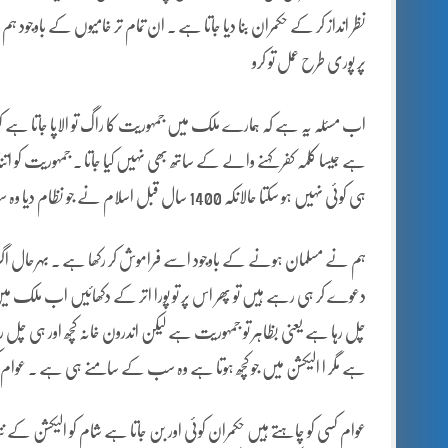
نظر انداز کر کے حکمران بنا دیا جاتا ہے ۔ ان تمام تر خامیوں کے باوجود ہم
پر پوری طرح عمل تو کرو
اب مسئلہ یہ ہے کہ ہمارے ملک میں جمہوریت کا راگ تو الاپا جاتا ہے 
ہے جیسا کلمہ کفر کہنے والے کے ساتھ بھی نہیں کیا جاتا ۔ جمہوریت کو ا
ہی کوئی نہیں ہو سکتا حالانکہ 1400 سال قبل اسلام نے جو نظام دیا وہ سب سے بہترین نظام ہے یقینا اس سے بہتر کوئی نظام نہیں ہو سکتا ۔
ہم نے مسلمان ہونے کے باوجود اسے فراموش کر رکھا ہے ۔ بہرحال ا
دعوے کر ہی رہے ہیں تو پھر اس پر تو پورا اتر کے دکھائیں اب ملک 
چل رہا ہے یعنی بظاہر تو جمہوریت ہے لیکن اندرون خانہ کچھ اور ہی چل
ہے مگر ا الیکشن میں جو کچھ ہوتا ہے وہ سب کے سامنے ہی ہے ۔ عوام ک
عوام کسی کو چاہتے ہیں حکمران کوئی اور بن جاتا ہے شام کو الیکشن کے نت