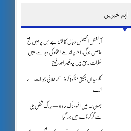
اہم خبریں
آرٹیفشل انٹلیجنس دجال کا فتنہ ہے جس پر ہمیں فتح
حاصل ہو گی،AI پر اندھے اعتماد کی وجہ سے ہمیں
خطرات لاحق ہیں پروفیسر احمد رفیق
کلرسیداں ڈکیتی‘ڈاکو1 کروڑ کے طلائی زیورات لے
اڑے
بھون نلہ میں افسوسناک حادثہ — بزرگ شخص پلی
سے گر کر نالے میں بہہ گیا