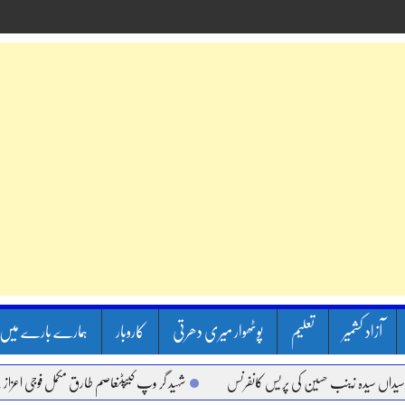
آزاد کشمیر
تعلیم
پوٹھوار میری دھرتی
کاروبار
ہمارے بارے میں
یدہ زینب حسین کی پریس کانفرنس
شہید گر وپ کیپٹنعاصم طارق مکمل فوجی اعزاز کے ساتھ س