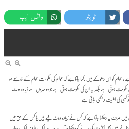
ٹویٹر
واٹس ایپ
 ، عوام کو اس دھوکے میں رکھا جاتا ہے کہ عوام کی حکومت عوام کے ذریعے ہو
 کی حکومت ہوتی ہے بلکہ یہ ان کی حکومت ہوتی ہے جو دوسروں سے زیادہ ووٹ
 کسی کی اہلیت دیکھی جاتی ہے
ہ اس میں صرف یہ دیکھا جاتا ہے کہ کس نے زیادہ ووٹ لیے ہیں یا کس کے حق میں
ن کو بنانے میں بھی اکثریت کی رائے کو دیکھا جاتا ہے چاہے ایک طرف ایک ہزار