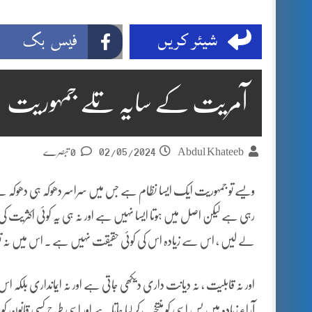
شیئر کریں
فیس بک
آمریت کے سایہ تلے جمہوریت
02/05/2024
Abdul Khateeb
0 تبصرے
ویسے تو جمہوریت ایک ایسا نظام ہے جس میں سراسر دھوکہ ہی دھوکہ ہے
رہی ہے لیکن اصل میں ہوتا ایسا نہیں ہے اور نہ ہی یہ کوئی اکثریت
لے لیں ، اس سے زیادہ اس کی کوئی حقیقت نہیں ہے ۔ اس میں نہ تو
اور نہ قابلیت ، نہ دیانت داری دیکھی جاتی ہے اور نہ ایمانداری بلک
آراء زیادہ ہیں بس اسی کو منتخب کر لیا جاتا ہے اور اسی طرح کسی قانو