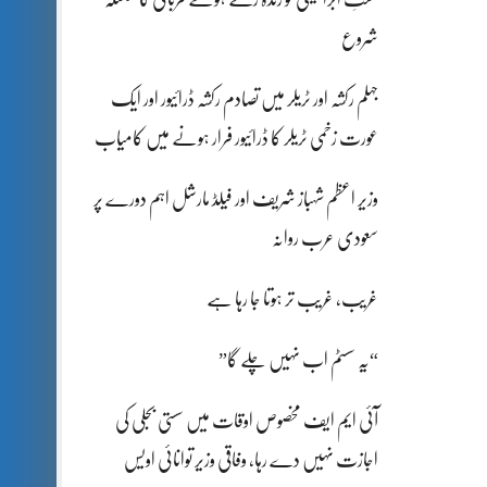
شروع
جہلم رکشہ اور ٹریلر میں تصادم رکشہ ڈرائیور اور ایک
عورت زخمی ٹریلر کا ڈرائیور فرار ہونے میں کامیاب
وزیر اعظم شہباز شریف اور فیلڈ مارشل اہم دورے پر
سعودی عرب روانہ
غریب، غریب تر ہوتا جا رہا ہے
“یہ سسٹم اب نہیں چلے گا”
آئی ایم ایف مخصوص اوقات میں سستی بجلی کی
اجازت نہیں دے رہا، وفاقی وزیر توانائی اویس