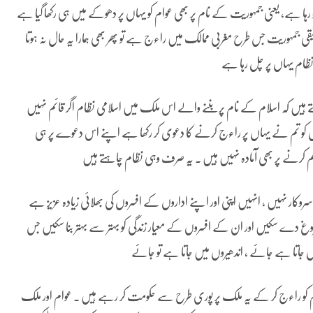
ا ہے، یعنی جمہوریت کے نام پر بھی عوام کو یہاں پر دھوکے میں ہی رکھا گیا ہے
یقی جمہوریت جس طرح مغربی ممالک میں راءج ہے تو پھر بھی ہمارا یہ حال نہ ہوتا
 نظام یہاں پر چل رہا ہے
یں کہ اسلام کے نام پر بننے والے اس ملک میں اسلامی نظام اگر قائم نہیں
ام جس کو تم نے یہاں پر راءج کرنے کا دعوی کر رکھا ہے اپنے اس دعوے پر ہی
و قائم کرنے پر بھی آمادہ نہیں ہیں ۔ یہ صرف وہی نظام چاہتے ہیں
وکار نہیں ، انہیں اپنی اور اپنے اداروں کے افسروں کی بھلائی زیادہ عزیز ہے
غ دے سکیں اور ان کے افسروں کے معیار زندگی کو بہتر سے بہتر بنا سکیں جس
 جاتا ہے جائے ، اندھیروں میں جاتا ہے تو جائے
کو راءج کر کے یہ ملک پر پوری طرح سے حکومت کر رہے ہیں ۔ عوام اور ملک