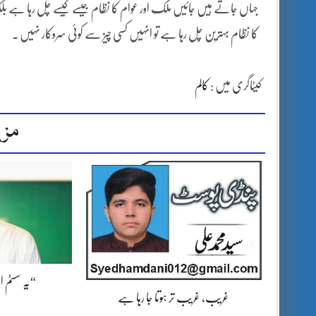
کا نظام بہترین چل رہا ہے تو انہیں کسی چیز سے کوئی سروکار نہیں ۔
کیٹاگری میں :
کالم
مزی
“یہ سسٹم 
غریب، غریب تر ہوتا جا رہا ہے