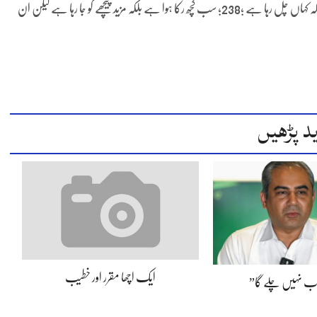
جہاں جاتے ہیں جائیں ملک اور عوام کا نظام جیسے کیسے چل رہا ہے بلکہ کہاں چل رہا ہے ;238; سب کچھ رکا ہوا ہے بلکہ مزید پیچھے کو جا رہا ہے لیکن ان
د پڑھیں
ایک اچھا مقرر اور خطیب
اب نہیں چلے گا”