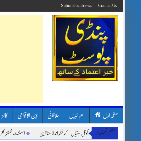
Skip
Submit local news
Contact Us
to
content
صفحہ اول
اہم خبریں
علاقائی
بین الاقوامی
کالمز
اہم خبریں
رشیں، لینڈ سلائیڈنگ اور کوٹلی ستیاں کے نظر انداز متاثرین
اسسٹنٹ کمشنر کلرسیداں س