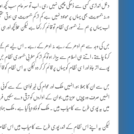
دخل اندازی کسی سے ڈھکی چھپی نہیں رہی ، اب تو سر عام سب کچھ ہو رہ
ورنہ جمہوریت بھی یہاں پر موجود نہیں ہے کم از کم جمہوریت ہی ہوتی حق
اب یہاں پر ہم نے جمہوری نظام تو قائم کر رکھا ہے لیکن عملاًکچھ اور ہی
جس کی وجہ سے ہم ادھر کے رہے نہ ادھر کے رہے ۔ اس لیے ہم کہتے ہ
کرنا چاہتے ، اتنے ہی اسلام سے بیزار ہو تو کم از کم مغربی جمہوری نظ
پورے اتر جاؤ اور اسی نظام کو یہاں پر قائم کر کر دو لیکن یہ اس نظام ک
جس سے ان کا بھلا ہو، انہیں ملک اور عوام کی خیر خواہی کے سے کوئی سر
انہیں صرف وہ چیزیں عزیز ہیں جو ان کے اداروں کو ترقی دے سکیں فرو
میں یہ پوری طرح سے کامیاب ہیں ۔ ملک کو ڈبو دیا گیا ہے ، ملک جہاں
لیکن یہ اپنے اس نظام کے اندر پوری طرح سے کامیاب ہیں اس نظام 