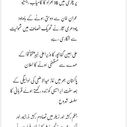
پر چکری میں 16 افراد کا کامیاب ریسکیو
عمران خان سے دوستی ہونے کے باوجود
چودھری نثار نے تحریک انصاف میں شمولیت
سے انکاری رہے
علی امین گنڈاپور کا وزیراعلیٰ خیبرپختونخوا کے
عہدے سے مستعفی ہونے کا اعلان
پاکستان بھر میں نمازِ عیدالاضحی کی ادائیگی کے
بعد سنتِ ابراہیمی کو زندہ رکھتے ہوئے قربانی کا
سلسلہ شروع
جہلم رکشہ اور ٹریلر میں تصادم رکشہ ڈرائیور اور