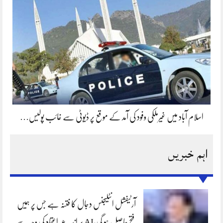
اسلام آباد میں غیرملکی وفود کی آمد کے موقع پر ڈیوٹی سے غائب پولیس…
اہم خبریں
آرٹیفشل انٹلیجنس دجال کا فتنہ ہے جس پر ہمیں
فتح حاصل ہو گی،AI پر اندھے اعتماد کی وجہ سے