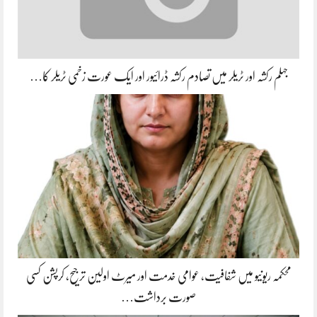
جہلم رکشہ اور ٹریلر میں تصادم رکشہ ڈرائیور اور ایک عورت زخمی ٹریلر کا…
محکمہ ریونیو میں شفافیت، عوامی خدمت اور میرٹ اولین ترجیح، کرپشن کسی
صورت برداشت…