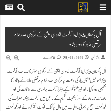
Skip
to
content
آل پاکستان پینٹرز اینڈ آرٹسٹ ایسوسی ایشن کے مرکزی صدر غلام
مرتضیٰ عاجز کا دورہِ پشاور۔
28/09/2025
مدثر ظہیر
0 تبصرے
آل پاکستان پینٹرز اینڈ آرٹسٹ ایسوسی ایشن کے مرکزی سینئر نائب صدر آرٹسٹ
پینٹر اسماعیل پختون یار کی دعوت پر مرکزی صدر غلام مرتضی عاجز نے پشاور کا
تنظیمی دورہ کیا ۔اور خیبر پختونخوا کے پینٹرزآرٹسٹ برادری سے ملاقات کی اور
A.P.P.A کے سرٹیفکیٹ تقسیم کئے ۔ جس میں آرٹسٹ پینٹرز حضرات کی
گورنمنٹ سطح پر بھرتی۔ پنجاب میں وال چاکنگ ایکٹ ختم کروانے اور گورنمنٹ