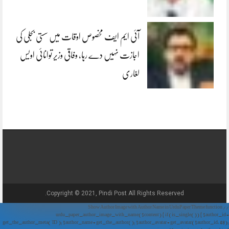
آئی ایم ایف مخصوص اوقات میں سستی بجلی کی
اجازت نہیں دے رہا، وفاقی وزیر توانائی اویس
لغاری
Copyright © 2021, Pindi Post All Rights Reserved.
// Show Author Image with Author Name in UrduPaper Theme function
urdu_paper_author_image_with_name($content) { if (is_single()) { $author_id =
get_the_author_meta('ID'); $author_name = get_the_author(); $author_avatar = get_avatar($author_id, 48);