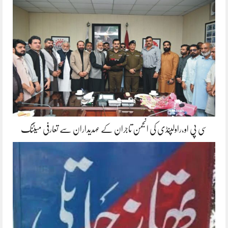
سی پی او،راولپنڈی کی انجمن تاجران کے عہدیداران سے تعارفی میٹنگ