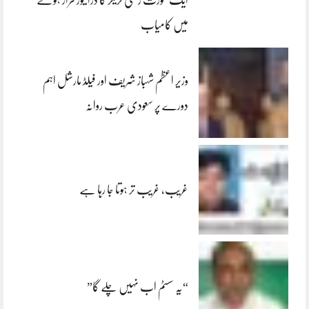
ایک عورت زخمی ٹریلر کا ڈرائیور فرار ہونے
میں کامیاب
وزیر اعظم شہباز شریف اور فیلڈ مارشل اہم
دورے پر سعودی عرب روانہ
غریب، غریب تر ہوتا جا رہا ہے
“یہ سسٹم اب نہیں چلے گا”