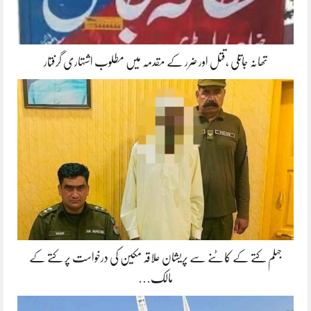
تھانہ جاتلی ،قتل اور ضرر کے مقدمہ میں مطلوب اشتہاری گرفتار
جہلم کتے کے کاٹنے سے پریشان علاقہ مکین کی درخواست پر کتے کے
مالک…