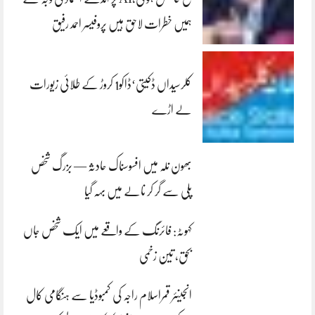
ہمیں خطرات لاحق ہیں پروفیسر احمد رفیق
کلرسیداں ڈکیتی‘ڈاکو1 کروڑ کے طلائی زیورات
لے اڑے
بھون نلہ میں افسوسناک حادثہ — بزرگ شخص
پلی سے گر کر نالے میں بہہ گیا
کہوٹہ: فائرنگ کے واقعے میں ایک شخص جاں
بحق، تین زخمی
انجینئر قمراسلام راجہ کی کمبوڈیا سے ہنگامی کال