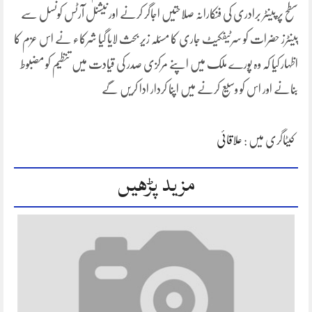
سطح پر پینٹر برادری کی فنکارانہ صلاحتیں اجاگر کرنے اور نیشنل آرٹس کونسل سے
پینٹرز حضرات کو سرٹیفکیٹ جاری کا مسئلہ زیر بحث لایا گیا شرکاء نے اس عزم کا
اظہار کیا کہ وہ پورے ملک میں اپنے مرکزی صدر کی قیادت میں تنظیم کو مضبوط
بنانے اور اس کو وسیع کرنے میں اپنا کردار ادا کریں گے
کیٹاگری میں :
علاقائی
مزید پڑھیں