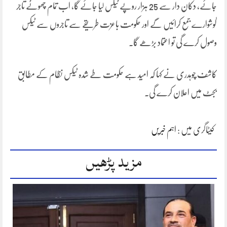
جائے، دکان دار سے 25 ہزار روپے ٹیکس لیا جائے گا، اب تمام چھوٹے تاجر
گوشوارے جمع کرائیں گے اور حکومت باعزت طریقے سے تاجروں سے ٹیکس
وصول کرے گی تو اعتماد بڑھے گا۔
کاشف چوہدری نے کہا کہ امید ہے حکومت طے شدہ ٹیکس نظام کے مطابق
بجٹ میں اعلان کرے گی۔
کیٹاگری میں :
اہم خبریں
مزید پڑھیں