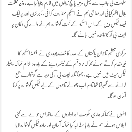
حکومت کی جانب سے پہلی مرتبہ پانچ زبانوں میں فارم بنایا گیا ہے، وزیر مملکت
بلال اظہر کیانی اور معاشی ٹیم نے اسکیم متعارف کرائی، تاجر ٹرن اوور پر ایک
فیصد ٹیکس دیں گے، اس اسکیم کے تحت گوشوارہ بھرنے والے کی دکان پر
ایف بی آر کا نمائندہ نہیں جائے گا۔
مرکزی تنظیم تاجران پاکستان کے صدر کاشف چوہدری نے فکسڈ اسکیم کا
خیرمقدم کرتے ہوئے کہا کہ 27 قسم کے ٹیکسز دینے کے باوجود الزام تھا کہ ریٹیلر
ٹیکس نیٹ میں نہیں ہے، چھوٹا تاجر ایف بی آر کی وجہ سے گوشوارے جمع
کرانے سے گھبراتا تھا تاہم اب چھوٹے تاجروں کے لیے ٹیکس گوشوارہ پر کرنا
آسان ہو گا۔
انہوں نے کہا کہ ہماری حکومت اور اداروں کے ساتھ اس حوالے سے کئی
اجلاس ہوئے، ہم نے بارہا مطالبہ کیا تھا کہ آسان اور سادہ ٹیکس گوشوارہ لایا