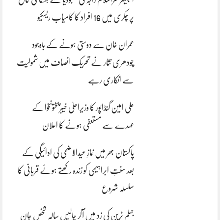
پر چکری میں 16 افراد کا کامیاب ریسکیو
عمران خان سے دوستی ہونے کے باوجود
چودھری نثار نے تحریک انصاف میں شمولیت
سے انکاری رہے
علی امین گنڈاپور کا وزیراعلیٰ خیبرپختونخوا کے
عہدے سے مستعفی ہونے کا اعلان
پاکستان بھر میں نمازِ عیدالاضحی کی ادائیگی کے
بعد سنتِ ابراہیمی کو زندہ رکھتے ہوئے قربانی کا
سلسلہ شروع
جہلم ٹرین کی زد میں آکر چالیس سالہ شخص جان