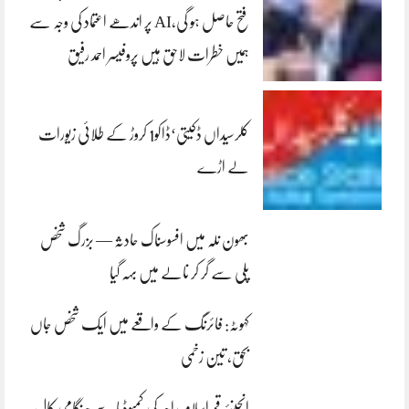
فتح حاصل ہو گی،AI پر اندھے اعتماد کی وجہ سے
ہمیں خطرات لاحق ہیں پروفیسر احمد رفیق
کلرسیداں ڈکیتی‘ڈاکو1 کروڑ کے طلائی زیورات
لے اڑے
بھون نلہ میں افسوسناک حادثہ — بزرگ شخص
پلی سے گر کر نالے میں بہہ گیا
کہوٹہ: فائرنگ کے واقعے میں ایک شخص جاں
بحق، تین زخمی
انجینئر قمراسلام راجہ کی کمبوڈیا سے ہنگامی کال