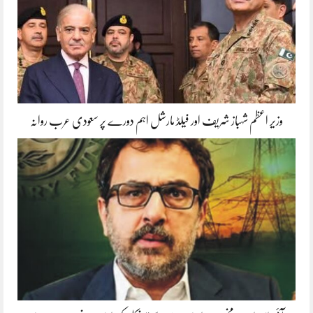
وزیر اعظم شہباز شریف اور فیلڈ مارشل اہم دورے پر سعودی عرب روانہ