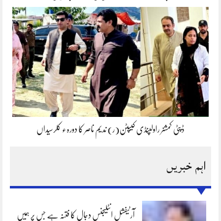
ڈپٹی کمشنر راولپنڈی کیپٹن(ر) ندیم ناصر کا دورہء کلرسیداں
اہم خبریں
آرٹیفشل انٹلیجنس دجال کا فتنہ ہے جس پر ہمیں