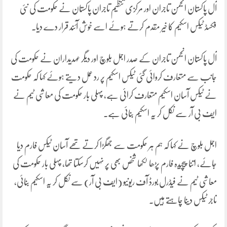
آل پاکستان انجمن تاجران اور مرکزی تنظیم تاجران پاکستان نے حکومت کی نئی
فکسڈ ٹیکس اسکیم کا خیر مقدم کرتے ہوئے اسے خوش آئند قرار دے دیا۔
آل پاکستان انجمن تاجران کے صدر اجمل بلوچ اور دیگر عہدیداران نے حکومت کی
جانب سے متعارف کروائی گئی ٹیکس اسکیم پر رد عمل دیتے ہوئے کہا کہ حکومت
نے ٹیکس آسان اسکیم متعارف کرائی ہے، پہلی بار حکومت کی معاشی ٹیم نے
ایف بی آر سے نکل کر یہ اسکیم بنائی ہے۔
اجمل بلوچ نے کہا کہ ہم ہر حکومت سے جھگڑا کرتے تھے آسان ٹیکس فارم دیا
جائے، اتنا پیچیدہ فارم پڑھا لکھا شخص بھی پر نہیں کرسکتا تھا، پہلی بار حکومت کی
معاشی ٹیم نے فیڈرل بورڈ آف ریونیو (ایف بی آر) سے نکل کر یہ اسکیم بنائی،
تاجر ٹیکس دینا چاہتے ہیں۔