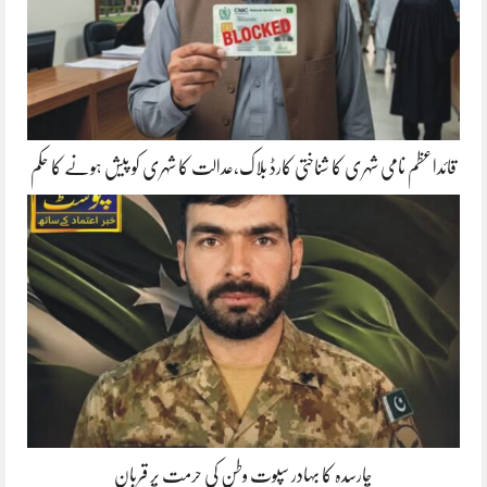
قائداعظم نامی شہری کا شناختی کارڈ بلاک،عدالت کا شہری کو پیش ہونے کا حکم
چارسدہ کا بہادر سپوت وطن کی حرمت پر قربان