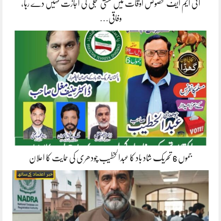
آئی ایم ایف مخصوص اوقات میں سستی بجلی کی اجازت نہیں دے رہا،
وفاقی…
جموں 6 تحریک شاد باد کا عبدالخطیب چودھری کی حمایت کا اعلان