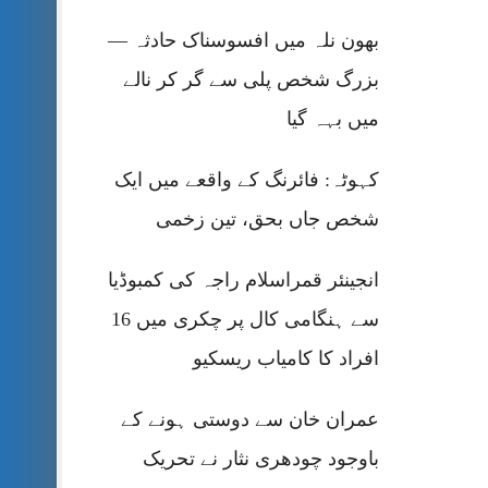
بھون نلہ میں افسوسناک حادثہ —
بزرگ شخص پلی سے گر کر نالے
میں بہہ گیا
کہوٹہ: فائرنگ کے واقعے میں ایک
شخص جاں بحق، تین زخمی
انجینئر قمراسلام راجہ کی کمبوڈیا
سے ہنگامی کال پر چکری میں 16
افراد کا کامیاب ریسکیو
عمران خان سے دوستی ہونے کے
باوجود چودھری نثار نے تحریک