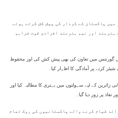
 میں پاکستان کے کردار کی پیش کش کرتے ہوئے
 ہنرمند اور نیم ہنرمند افرادی قوت فراہم
یٹل گورننس میں تعاون کی بھی پیش کش کی اور محفوظ
یئر کرنے پر آمادگی کا اظہار کیا۔
نی زائرین کے لیے سہولتوں میں بہتری کا مطالبہ کیا اور
نفاذ پر زور دیا گیا۔
ائد قیام کرنے والے پاکستانیوں کی روک تھام