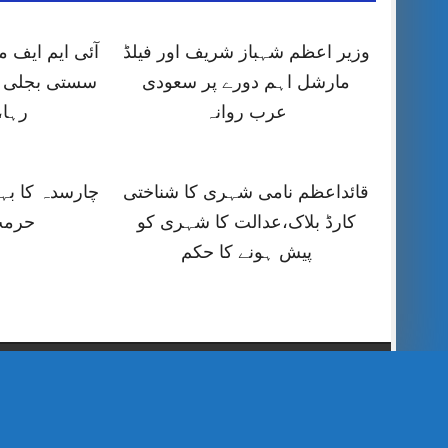
وزیر اعظم شہباز شریف اور فیلڈ
آئی ایم ایف
مارشل اہم دورے پر سعودی
سستی بجلی ک
عرب روانہ
رہا،
قائداعظم نامی شہری کا شناختی
چارسدہ کا ب
کارڈ بلاک،عدالت کا شہری کو
حرمت
پیش ہونے کا حکم
// Show Author Image with Author Name in UrduPaper Theme function urdu_paper_author_image_with_name($content) { if (is_single()) { $author_id = get_the_author_meta('ID'); $author_name = get_the_author(); $author_avatar = get_avatar($author_id, 48); // 48px size image $author_html = '
' . $author_name . '
' . $author_avatar . '