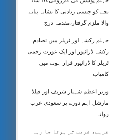
جہلم پولیس کی کارروائی،10 سالہ
بچے کو جنسی زیادتی کا نشانہ بنانے
والا ملزم گرفتار،مقدمہ درج
جہلم رکشہ اور ٹریلر میں تصادم
رکشہ ڈرائیور اور ایک عورت زخمی
ٹریلر کا ڈرائیور فرار ہونے میں
کامیاب
وزیر اعظم شہباز شریف اور فیلڈ
مارشل اہم دورے پر سعودی عرب
روانہ
غریب، غریب تر ہوتا جا رہا