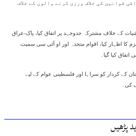
ی قوانین کی خلاف ورزی کرنے والوں کے خلاف
یات کے خلاف مشترکہ جدوجہد پر اتفاق کیا، پاک-عراق
م کا اظہار کیا، اقوام متحدہ اور او آئی سی سمیت
اتفاق کیا گیا۔
ن کے کردار کو سراہا اور فلسطینی عوام کے لیے
ف کی۔
د پڑھیں