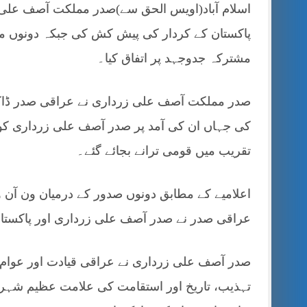
اسلام آباد(اویس الحق سے)صدر مملکت آصف علی ز
پاکستان کے کردار کی پیش کش کی جبکہ دونوں مم
مشترکہ جدوجہد پر اتفاق کیا۔
صدر مملکت آصف علی زرداری نے عراقی صدر ڈاکٹ
کی جہاں ان کی آمد پر صدر آصف علی زرداری کو شا
تقریب میں قومی ترانے بجائے گئے۔
اعلامیے کے مطابق دونوں صدور کے درمیان ون آن 
عراقی صدر نے صدر آصف علی زرداری اور پاکستانی
صدر آصف علی زرداری نے عراقی قیادت اور عوام کے 
تہذیب، تاریخ اور استقامت کی علامت عظیم شہر ہے