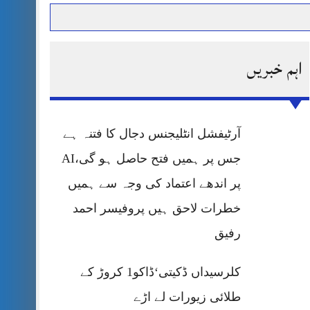
اہم خبریں
حرمت پر قربان
 کی پریس کانفرنس
آرٹیفشل انٹلیجنس دجال کا فتنہ ہے
جس پر ہمیں فتح حاصل ہو گی،AI
پر اندھے اعتماد کی وجہ سے ہمیں
خطرات لاحق ہیں پروفیسر احمد
رفیق
کلرسیداں ڈکیتی‘ڈاکو1 کروڑ کے
طلائی زیورات لے اڑے