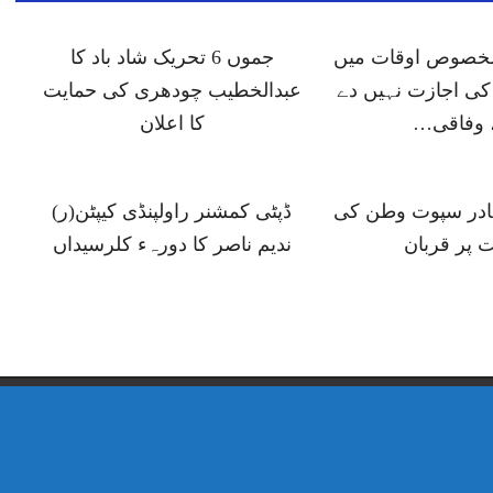
 مخصوص اوقات میں
جموں 6 تحریک شاد باد کا
ی اجازت نہیں دے
عبدالخطیب چودھری کی حمایت
 وفاقی…
کا اعلان
ہادر سپوت وطن کی
ڈپٹی کمشنر راولپنڈی کیپٹن(ر)
 پر قربان
ندیم ناصر کا دورہء کلرسیداں
Copyright © 2021, Pindi Post All Rights Reserved.