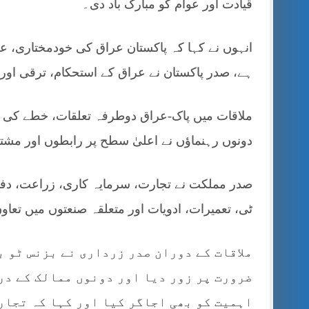
قیادت اور عوام کو مبارک باد دی۔
انہوں نے کہا کہ پاکستان عراق کی خودمختاری، عل
ہے، صدر پاکستان نے عراق کے استحکام، ترقی اور 
ملاقات میں پاک-عراق دوطرفہ تعلقات، خطے کی صورت
دونوں رہنماؤں نے اعلیٰ سطح پر رابطوں اور مشتر
صدر مملکت نے تجارت، سرمایہ کاری، زراعت، دفاعی 
ٹی، تعمیرات، ادویات اور متعلقہ صنعتوں میں تعا
ملاقات کے دوران صدر زرداری نے بزنس ٹو 
ضرورت پر زور دیا اور دونوں ممالک کے در
اہمیت کو بھی اجاگر کیا اور کہا کہ تجار