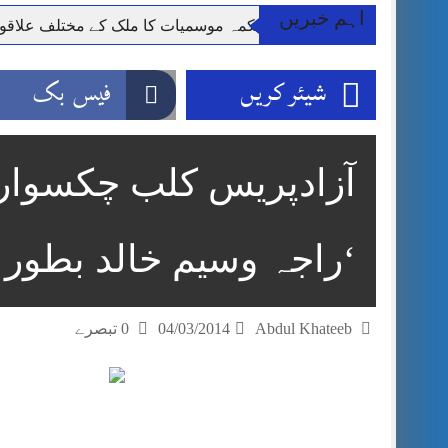
اہم خبریں
دِ خاک
محکمہ موسمیات کا ملک کے مختلف علاقوں میں تیز ہو
شیئر کریں
فیس بک
آزادپریس کلب چکسواری
‘راجہ وسیم خالد بط
Abdul Khateeb
04/03/2014
0 تبصرے