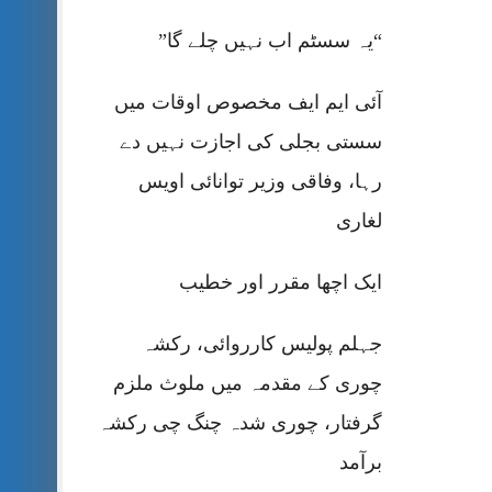
“یہ سسٹم اب نہیں چلے گا”
آئی ایم ایف مخصوص اوقات میں
سستی بجلی کی اجازت نہیں دے
رہا، وفاقی وزیر توانائی اویس
لغاری
ایک اچھا مقرر اور خطیب
جہلم پولیس کارروائی، رکشہ
چوری کے مقدمہ میں ملوث ملزم
گرفتار، چوری شدہ چنگ چی رکشہ
برآمد