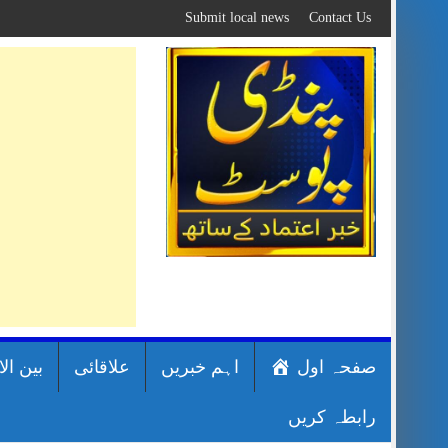
Skip
Submit local news
Contact Us
to
content
صفحہ اول
اہم خبریں
علاقائی
بین ال
رابطہ کریں