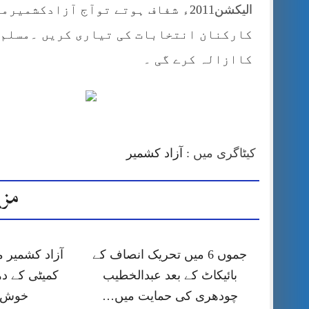
الیکشن2011ء شفاف ہوتے توآج آزادکش
کارکنان انتخابات کی تیاری کریں ۔مسلم
کاازالہ کرے گی ۔
کیٹاگری میں :
آزاد کشمیر
مزی
جموں 6 میں تحریک انصاف کے
آزاد کشمیر 
بائیکاٹ کے بعد عبدالخطیب
کمیٹی کے دھ
چودھری کی حمایت میں…
خوش آ