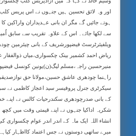
وسیم خالد نے کہا کہ میں آزادپریس کلب چکسواری 
اور وہ لائق تحسین ہیں جنہوں نے اس پریس کلب ک
ہوتے جائیں گے مگر ان بانی عہدیداران واراکین ک
سے لکھا جائے۔ اس کے علاوہ تقریب سے سابق اُمی
ویلفیئرٹرسٹ فیضپورشریف کے بانی چیئرمین چو
ریاض احمد کشمیر بینک چکسواری،میاں ذوالفقار 
منیرحسین راجہ،مسلم لیگ(ن)یونین کونسل فیضپ
راہنما چودھری عاشق حسین،مولانا حق نوازصدیق
سیکرٹری جنرل پروفیسر سید اعجاز کاظمی نے سر
کے بانی صدرچودھری سکندرحیات کالس نے اپنے خطاب
شکریہ اداکیا جنہوں نے اپنے قیمتی وقت میں کچھ 
انشاء اللہ ایک ماہ کے اندر اندر عوام چکسواری کی
میرے ساتھی دوستوں نے جس اعتماد کااظہار کیاہے