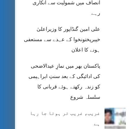
انصاف میں شمولیت سے انکاری
رہے
علی امین گنڈاپور کا وزیراعلیٰ
خیبرپختونخوا کے عہدے سے مستعفی
ہونے کا اعلان
پاکستان بھر میں نمازِ عیدالاضحی
کی ادائیگی کے بعد سنتِ ابراہیمی
کو زندہ رکھتے ہوئے قربانی کا
سلسلہ شروع
غریب، غریب تر ہوتا جا رہا
ہے