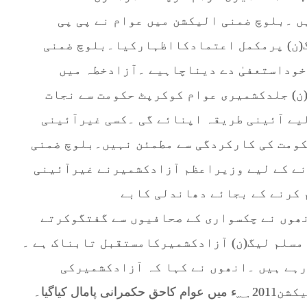
 ۔بلوچ ضمنی الیکشن میں عوام نے پی پی
(ن) پرمکمل اعتمادکااظہارکیا۔بلوچ ضمنی
وداستعفیٰ دے دیناچاہیے ۔آزادخطہ میں
ن) جلدکشمیری عوام کوکرپٹ حکومت سے نجات
لیے آئینی طریقہ اپنائے گی ۔کسی غیرآئینی
کومت کی کارکردگی سے مطمئن نہیں۔بلوچ ضمنی
نے کے لیے وزیراعظم آزادکشمیرنے غیرآئینی
 کرنے کے بجائے دھاندلی کابے
ھوں نے چکسواری کے صحافیوں سے گفتگوکرتے
مسلم لیگ(ن) آزادکشمیرکامستقبل تابناک ہے ۔
رہے ہیں ۔انھوں نے کہا کہ آزادکشمیرکی
موجودہ حکومت دھاندلی کی پیدوارہے ۔الیکشن2011 ؁ء میں عوام کاحق حکمرانی پامال کیاگیا۔