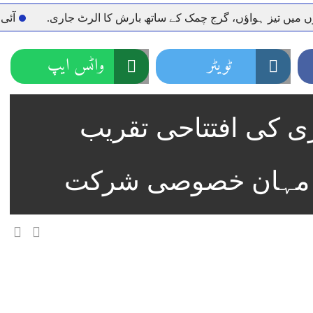
اؤں، گرج چمک کے ساتھ بارش کا الرٹ جاری.
آئی ایم ایف مخ
ٹویٹر
واٹس ایپ
 کی افتتاحی تقریب
ور مہان خصوصی شرکت