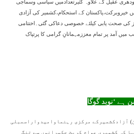
ودھری عقیل کے علاوہ کثیرتعدادمیں سیاسی وسماجی
ں خیروبرکت،پاکستان کے استحکام،کشمیر کی آزادی
ہنما نمبردارنیاز کی صحت یابی کیلئے خصوصی دعاکی گئی۔اختتامی
میں آمد پر تمام معززمہمانانِ گرامی کا پرتپاک
 ہے ‘نوید گوگا
ن) آزادکشمیرکے مرکزی رہنماوامیدواراسمبلی
ا کہ کشمیری عوام کرپٹ حکمرانوں سے تنگ