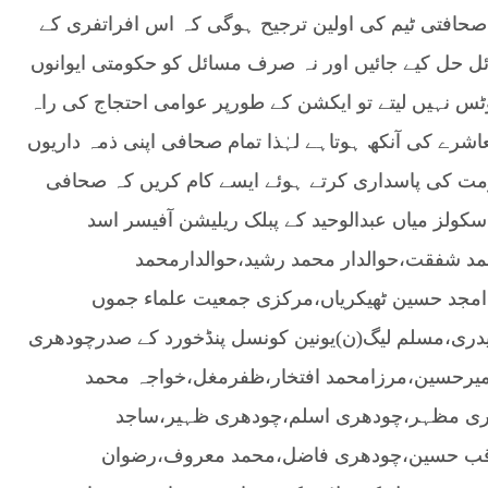
صحافتی ٹیم کی اولین ترجیح ہوگی کہ اس افراتفری کے
 حل کیے جائیں اور نہ صرف مسائل کو حکومتی ایوانوں
وٹس نہیں لیتے تو ایکشن کے طورپر عوامی احتجاج کی راہ
رے کی آنکھ ہوتاہے لہٰذا تمام صحافی اپنی ذمہ داریوں
ت کی پاسداری کرتے ہوئے ایسے کام کریں کہ صحافی
سکولز میاں عبدالوحید کے پبلک ریلیشن آفیسر اسد
 شفقت،حوالدار محمد رشید،حوالدارمحمد
امجد حسین ٹھیکریاں،مرکزی جمعیت علماء جموں
یدری،مسلم لیگ(ن)یونین کونسل پنڈخورد کے صدرچودھری
میرحسین،مرزامحمد افتخار،ظفرمغل،خواجہ محمد
ی مظہر،چودھری اسلم،چودھری ظہیر،ساجد
اقب حسین،چودھری فاضل،محمد معروف،رضوان