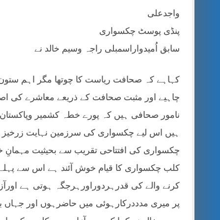
واجدعلی
پنڈی پوسٹ چکسواری
سابق اُمیدواراسمبلی راجہ وسیم خالد نے
کہاہے کہ صحافت ریاست کا چوتھا مگر اہم ستون ہے
چاہیے اور مثبت صحافت کے ذریعے معاشرے کی اصلا
نامور صحافی ہیں کہ پورے خطہ کشمیر وپاکستان ب
ہیں اس لیے چکسواری کی سرزمین نہایت زرخیز ہے
چکسواری کی افتتاحی تقریب سے بحیثیت مہمانِ خ
کلب چکسواری کا قیام خوش آئند ہے اس سے پہلے ب
کرنے والے کی قدرہردوراورہرجگہ ہوتی ہے اورآ
پر میری مدددرکارہوئی میں حاضرہوں اور جہاں ب