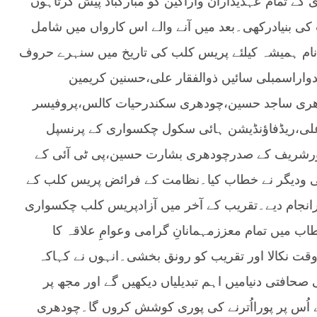
کے تمام عہدیداران واراکین کو مبارکباد پیش کرتاہوں
ی بنیادرکھی۔بعد میں آنے والے اس کارواں میں شامل
ا نام ہمیشہ کیلئے پریس کلب کی تاریخ میں سنہرے حروف
دواراسمبلی سائیں ذوالفقار علی،حسنین کریمین
دھری ساجد حسین،چودھری سکندرحیات کالس،پروفیسر
علی،ریڈفاؤنڈیشن ہائی سکول چکسواری کے پرنسپل
ورشریف کے صدرچودھری بشارت حسین،پی ٹی آئی کے
ی ودیگر نے خطاب کیا۔نظامت کے فرائض پریس کلب کے
انجام دیے۔تقریب کے آخر میں آزادپریس کلب چکسواری
 میں تمام معززمہمانانِ گرامی وعوامِ علاقہ کا
وقت نکالا اور تقریب کو رونق بخشی۔انہوں نے کہاکہ
 صحافتی دنیامیں اہم تبدیلیاں دیکھیں گے اور مجھ پر
 اُس پر پورااُترنے کی پوری کوشش کروں گا۔چودھری