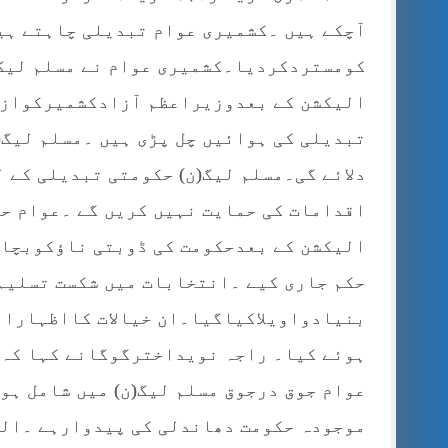
آچکے ہیں ۔کشمیری عوام تبدیلی چاہتے ہیں
کومستردکردیا۔کشمیری عوام نے مسلم لیگ
الیکشن کے بعدوزیراعظم آزادکشمیرکوازخ
تبدیلی کی ہوائیں چل پڑی ہیں ۔مسلم لیگ(
دلائے گی۔مسلم لیگ(ن) حکومتی تبدیلی کے 
اقدامات کی حمایت نہیں کریں گے ۔عوام ح
الیکشن کے بعدحکومت کی ڈوبتی ناؤکوبچا
حکم جاری کیے ۔انتخابات میں شکست تسلیم
بنیادواویلاکیاگیا۔ان خیالات کااظہاران
ہوئے کیا۔ راجہ نویداخترگوگانے کہا کہ 
عوام جوق درجوق مسلم لیگ(ن) میں شامل ہو