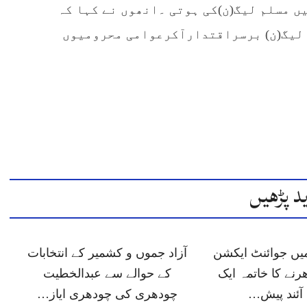
میرمیں مسلم لیگ(ن)کی ہوتی ۔انھوں نے کہا کہ
 لیگ(ن) برسراقتدارآکرعوامی محرومیوں
د پڑھیں
میں جوائنٹ ایکشن
آزاد جموں و کشمیر کے انتخابات
رنے کا خاتمہ ایک
کے حوالے سے عبدالخطیت
ئند پیش…
چودھری کی چودھری ایاز…