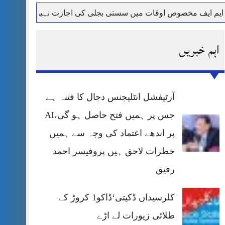
صوص اوقات میں سستی بجلی کی اجازت نہیں دے رہا، وفاقی وزیر توا
اہم خبریں
آرٹیفشل انٹلیجنس دجال کا فتنہ ہے
جس پر ہمیں فتح حاصل ہو گی،AI
پر اندھے اعتماد کی وجہ سے ہمیں
خطرات لاحق ہیں پروفیسر احمد
رفیق
کلرسیداں ڈکیتی‘ڈاکو1 کروڑ کے
طلائی زیورات لے اڑے