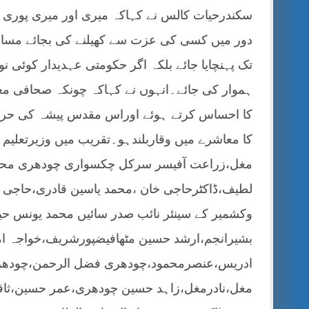
سکندرحیات کالس نے کہاکہ میری اور میری پوری 
دور میں کسی کی عزت سے کھیلنے کی بجائے مسائل
تک پہنچایا جائے بلکہ اگر حکومتی عہدیدار کوئی ن
ہموار کی جائے۔انہوں نے کہاکہ چونکہ صحافی معاش
کا احساس کرتے ہوئے اوراس مقدس پیشہ کی حرم
کا معاشرے میں وقاربلندہو۔تقریب میں وزیرتعلیم 
مغل،زراعت آفیسر سرکل چکسواری چودھری محمد
لطیف،ڈاکٹرحاجی خان ،محمد یاسین قادری،حاجی 
وکشمیر کے سینئر نائب صدر سائیں محمد یونس ح
بشیرانجم،ارشد حسین مٹھافیضپورشریف،خواجہ ا
ادریس،عنصرمحمود،چودھری فضل الرحمن،چودھر
مغل،نادرمغل،زاہد حسین چودھری،عمر حسین،ث