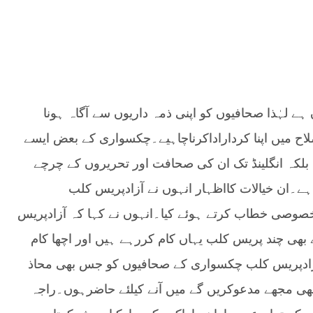
 لہٰذا صحافیوں کو اپنی ذمہ داریوں سے آگاہ ہونا
ح میں اپنا کرداراداکرناچاہیے۔چکسواری کے بعض ایسے
لکہ انگلینڈ تک ان کی صحافت اور تحریروں کے چرچے
۔ان خیالات کااظہار انہوں نے آزادپریس کلب
صوصی خطاب کرتے ہوئے کیا۔انہوں نے کہا کہ آزادپریس
ھی چند پریس کلب یہاں کام کررہے ہیں اور اچھا کام
زادپریس کلب چکسواری کے صحافیوں کو جس بھی محاذ
ھی مجھے مدعوکریں گے میں آنے کیلئے حاضرہوں۔راجہ