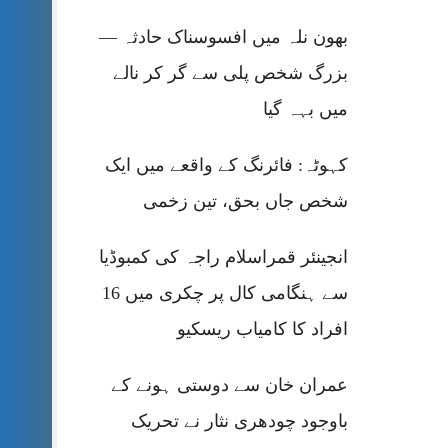
بھون نلہ میں افسوسناک حادثہ —
بزرگ شخص پلی سے گر کر نالے
میں بہہ گیا
کہوٹہ: فائرنگ کے واقعے میں ایک
شخص جاں بحق، تین زخمی
انجینئر قمراسلام راجہ کی کمبوڈیا
سے ہنگامی کال پر چکری میں 16
افراد کا کامیاب ریسکیو
عمران خان سے دوستی ہونے کے
باوجود چودھری نثار نے تحریک