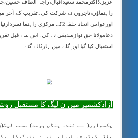
عزیز،ڈاکٹرمحمد سعیداقبال،راجہ الطاف حسین،چ
راہنماؤں،تاجروں نے شرکت کی۔تقریب کے آخر می
اورعوامی اتحاد حلقہ2کے مرکزی را
دعامولانا حق نوازصدیقی نے کی۔اس سے قبل تقریب 
استقبال کیا گیا اور گلے میں ہارڈالے گئے۔
آزادکشمیر میں ن لیگ کا مستقبل روشن
چکسواری( نمائندہ پنڈی پوسٹ) مسلم لیگ(
حلقہ کھڑی شریف راجہ نویداخترگوگانے کہ