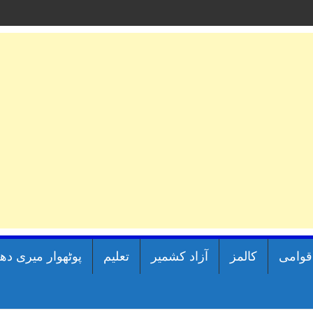
اقوامی
کالمز
آزاد کشمیر
تعلیم
پوٹھوار میری دھ