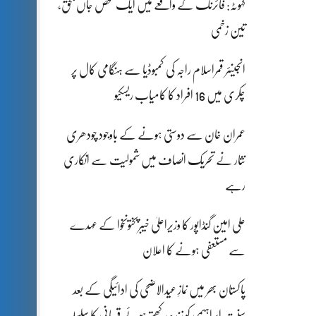
کہوٹہ: فائرنگ کے واقعے میں ایک شخص جاں بحق،
تین زخمی
انجینئر قمراسلام راجہ کی کمبوڈیا سے ہنگامی کال پر
چکری میں 16 افراد کا کامیاب ریسکیو
عمران خان سے دوستی ہونے کے باوجود چودھری
نثار نے تحریک انصاف میں شمولیت سے انکاری
رہے
علی امین گنڈاپور کا وزیراعلیٰ خیبرپختونخوا کے عہدے
سے مستعفی ہونے کا اعلان
پاکستان بھر میں نمازِ عیدالاضحی کی ادائیگی کے بعد
سنتِ ابراہیمی کو زندہ رکھتے ہوئے قربانی کا سلسلہ