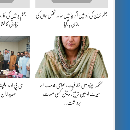
جہلم ٹرین کی زد میں آکر چالیس سالہ شخص جان کی
بازی ہارگیا
زیادتی کا نش
محکمہ ریونیو میں شفافیت، عوامی خدمت اور
سی پی او،راولپن
میرٹ اولین ترجیح، کرپشن کسی صورت
عہدیداران
برداشت…