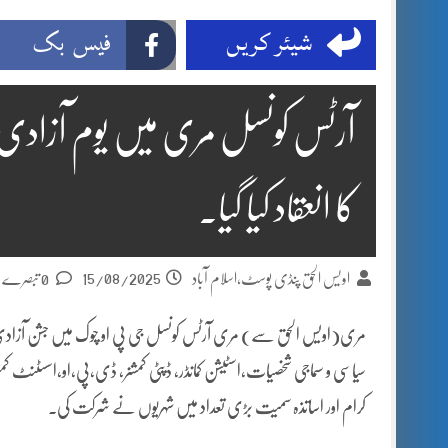
شیئر کریں
فیس بک
آرٹس کونسل مری میں یوم آزادی 
کا انعقاد کیا گیا۔
15/08/2025
اویس الحق پنڈی پوسٹ،اسلام آباد
0 تبصرے
مری(اویس الحق سے) مری آرٹس کونسل جی پی او چوک میں جشن آزادی اور 
کرام اور اساتذہ سمیت بڑی تعداد میں شہریوں نے شرکت کی۔