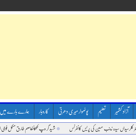
آزاد کشمیر
تعلیم
پوٹھوار میری دھرتی
کاروبار
ہمارے بارے میں
سیداں سیدہ زینب حسین کی پریس کانفرنس
شہید گر وپ کیپٹنعاصم طارق مکمل فوجی اعزاز ک