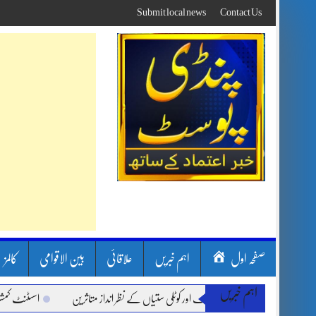
Skip
Submit local news
Contact Us
to
content
صفحہ اول
اہم خبریں
علاقائی
بین الاقوامی
کالمز
اہم خبریں
ن سون بارشیں، لینڈ سلائیڈنگ اور کوٹلی ستیاں کے نظر انداز متاثرین
اسسٹنٹ کمشنر کلر