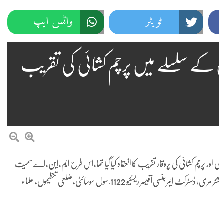
ٹویٹر
واٹس ایپ
کے سلسلے میں پرچم کشائی کی تقریب
پرچم کشائی کی پروقار تقریب کا انعقاد کیا گیا تھا،اس طرح ایم،این،اے سمیت
سیاسی و سماجی شخصیات،اسٹیشن کمانڈر، ڈپٹی کمشنر، ڈی،پی،او،اسسٹنٹ کمشنر مری، ڈسٹرکٹ ایمرجنسی آفیسر ریسکیو 1122،سول سوسائٹی،ضلعی تنظیموں، علماء