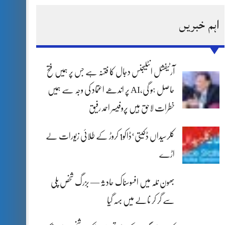
اہم خبریں
آرٹیفشل انٹلیجنس دجال کا فتنہ ہے جس پر ہمیں فتح
حاصل ہو گی،AI پر اندھے اعتماد کی وجہ سے ہمیں
خطرات لاحق ہیں پروفیسر احمد رفیق
کلرسیداں ڈکیتی‘ڈاکو1 کروڑ کے طلائی زیورات لے
اڑے
بھون نلہ میں افسوسناک حادثہ — بزرگ شخص پلی
سے گر کر نالے میں بہہ گیا