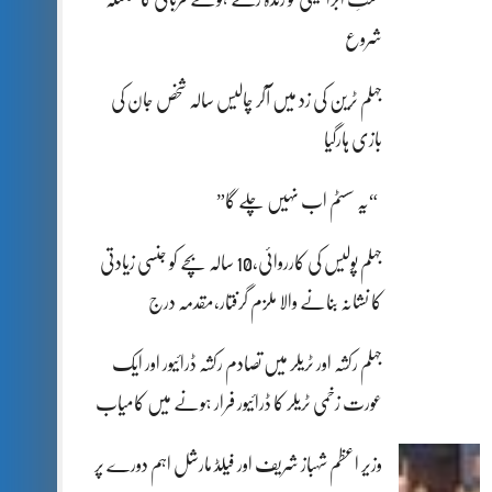
شروع
جہلم ٹرین کی زد میں آکر چالیس سالہ شخص جان کی
بازی ہارگیا
“یہ سسٹم اب نہیں چلے گا”
جہلم پولیس کی کارروائی،10 سالہ بچے کو جنسی زیادتی
کا نشانہ بنانے والا ملزم گرفتار،مقدمہ درج
جہلم رکشہ اور ٹریلر میں تصادم رکشہ ڈرائیور اور ایک
عورت زخمی ٹریلر کا ڈرائیور فرار ہونے میں کامیاب
وزیر اعظم شہباز شریف اور فیلڈ مارشل اہم دورے پر