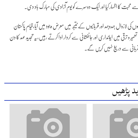
 محبت کا اظہار کیا اور ایک دوسرے کو یوم آزادی کی مبارک باد دی۔
ازوال جہدوجہد اور قربانیوں کے نتیجہ میں معرض وجود میں آیا،قیام پاکستان
 ترقی میں ایمانداری اور جانفشانی سے کردار ادا کرتے رہیں،یہ تجدید عہد کا دن
ی قربانی سے دریغ نہیں کریں گے۔
د پڑھیں