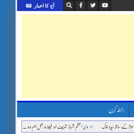
آج کا اخبار
رابطہ کریں
ے ساتھ سپردِ خاک
وزیر اعظم شہباز شریف اور فیلڈ مارشل اہم دورے پر سعودی عرب روانہ