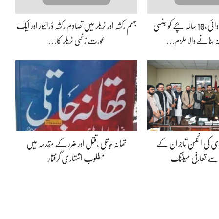
جہلم پولیس کی کارروائی،10 سالہ بچے کو جنسی
جہلم رکشہ اور ٹریلر میں تصادم رکشہ ڈرائیور اور ایک
انہ بنانے والا ملزم…
عورت زخمی ٹریلر کا…
ڈی کی انجمن تاجران کے
تھانہ جاتلی ،قتل اور ضرر کے مقدمہ میں
 سے تعارفی میٹنگ
مطلوب اشتہاری گرفتار