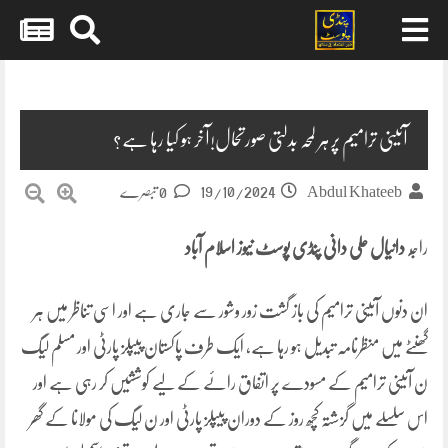
Skip
to
content
آئینی ترامیم پر ہر لمحہ بدلتی صورتحال!آخر ہو کیا رہا ہے؟
19/10/2024
Abdul Khateeb
0 تبصرے
راج
ہ دانیال علی دانی پنڈی پوسٹ نیوز اسلام آباد
ان دنوں آئینی ترامیم کی باز گشت زور وشور سے جاری ہے اور اسی تناظر میں ہر
گھنٹے میں منظرنامہ تبدیل ہو رہا ہے، ایک طرف پاکستان پیپلز پارٹی اور مسلم لیگ
ن آئینی ترامیم کے مسودے پر اتفاق رائے کے لیے کوششیں کر رہی ہے اور
اس سلسلے میں گزشتہ کچھ روز کے دوران پیپلز پارٹی اور ن لیگ کی مولانا کے گھر