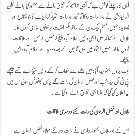
آؤں گا، پہلے کوشش ہے کہ آئینی ترامیم کو اتفاق رائے سے منظور کیا جائے لیکن
اگر اپوزیشن نے ہمارا راستہ روکا تو مجبوراً وہ راستہ اختیار کرنا پڑے گا جو متنازع اور
پسندیدہ نہیں، مسلم لیگ ن کے ساتھ ملکر اکثریت پر قانون سازی کروں گا۔
بلاول نے کہا کہ میں ابھی واپس اسلام آباد پہنچ کر فصل الرحمن سے ملاقات
کروں گا اور انہیں اعتماد میں لوں گا جس کے بعد وہ سیدھے اسلام آباد واپس
پہنچے۔
جب بلاول بھٹو حیدر آباد میں جلسے سے خطاب کر کے واپس پہنچ رہے تھے پیچھے
پی ٹی آئی لیڈرشپ اور فضل الرحمان کی رات گئے پریس کانفرنس ہوئی جس میں
یہ اعلان کیا گیا کہ ہمارا بھی اتفاق رائے ہو گیا ہے۔
بلاول اور فضل الرحمان کی رات گئے دوسری ملاقات
اس کے بعد بلاول بھٹو زرداری نے رات دیر گئے مولانا فضل الرحمان سے