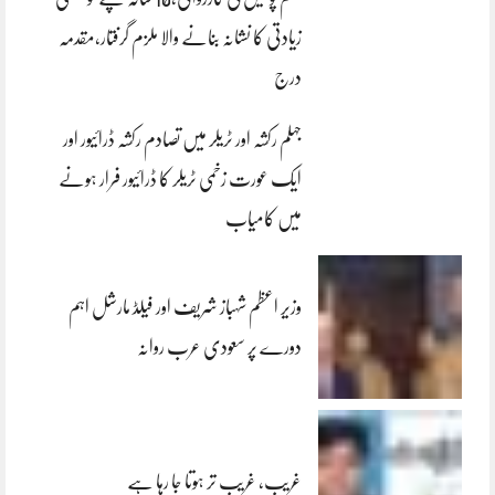
زیادتی کا نشانہ بنانے والا ملزم گرفتار،مقدمہ
درج
جہلم رکشہ اور ٹریلر میں تصادم رکشہ ڈرائیور اور
ایک عورت زخمی ٹریلر کا ڈرائیور فرار ہونے
میں کامیاب
وزیر اعظم شہباز شریف اور فیلڈ مارشل اہم
دورے پر سعودی عرب روانہ
غریب، غریب تر ہوتا جا رہا ہے