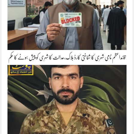
قائداعظم نامی شہری کا شناختی کارڈ بلاک،عدالت کا شہری کو پیش ہونے کا حکم