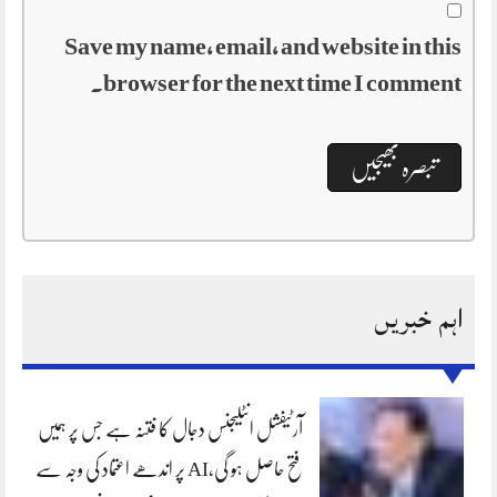
Save my name, email, and website in this
browser for the next time I comment.
اہم خبریں
آرٹیفشل انٹلیجنس دجال کا فتنہ ہے جس پر ہمیں
فتح حاصل ہو گی،AI پر اندھے اعتماد کی وجہ سے