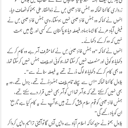
زرداری کا کہنا تھاکہ وہ جسٹس فائز عیسیٰ جس نے ذوالفقار علی بھٹو کو انصاف دیا،
انہوں نے کہا کہ وہ جسٹس فائز عیسیٰ نہیں ہوسکتا، وہی جسٹس فائز عیسیٰ جس نے
فیض آباد ھرنے کا ایسا بہادر فیصلہ دیا جو پاکستان کے کسی اور جج میں ہمت
نہیں کہ وہ کرکے دکھائے۔
انہوں نے کہا کہ “وہ جسٹس فائز عیسیٰ جس نے کہا مشرف آمر ہے وہ کام کر کے
دکھایا جو کوئی اور منصف نہیں کرسکتا تھا، جو کوئی اور چیف جسٹس نہیں کرسکتا تھا،
وہ بھی کام کرکے دکھایا جو لوگ ڈرتے تھے یہ فیصلہ سنانے سے”۔
بلاول کا کہنا تھاکہ “اس سے پہلے تمام چیف جسٹسز ڈرتے تھے، بزدل تھے، وہ یہ
بھی نہیں کرسکتے تھے کہ جو آمر تھا اس کو آمر بھی نہیں قرار دے سکتے تھے،
جسٹس فائز عیسیٰ کو قوم سلام پیش کرتے ہیں جو آپ نے یہ کام کیا ہے تاریخ
ان کو یاد رکھے گی”
بلاول بھٹو نے مزید کہا کہ اسلام آباد سے واپس آؤں گا تو آئینی ترامیم واپس کروا کر