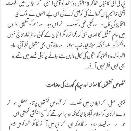
پی ٹی آئی کا خیال تھا کہ 18 اکتوبر بروز جمعہ کو قومی اسمبلی کے اجلاس میں حکومت
آئینی ترامیم پاس کروانے کی کوشش کرے گی اس لیے انہوں نے ملک گیر
احتجاج کی کال دے رکھی تھی، حکومت نے اس وجہ سے جمعے کو تعلیمی اداروں
میں عام تعطیل کا اعلان بھی کر رکھا تھا، مگر احتجاج کے کوئی خاطر خواہ نتائج نہیں
دیکھنے کو ملے، کیونکہ سینئر لیڈرشپ مولانا سے ملاقاتوں بھی مشغول نظر آئی، حماد
اظہر جو کہ 15 اکتوبر کو احتجاج کی کال واپس لیئے جانے پر کافی غصے میں تھے وہ
بھی کہیں نظر نہیں آئے۔
مخصوص نشستوں کا معاملہ اور سپریم کورٹ کی وضاحت
قومی اسمبلی کے اجلاس میں حکومت نے مخصوص نشستوں پر تمام معطل ہونے
والے ارکان کو اسلام آباد بلا لیا کیونکہ وہ پر امید تھے کہ آج الیکشن کمیشن اس
حوالے سے فیصلہ سنا دے گا جو کہ ان کے حق میں آئے گا مگر جمعے کو ہی شام