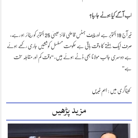
ا
ب آگے کیا ہونے جا رہا؟
خیر آج 19 اکتوبر ہے اور چیف جسٹس قاضی فائز عیسیٰ 25 اکتوبر کو ریٹائر ہو رہے،
صرف ایک ہفتے کا وقت باقی ہے حکومت مسلسل کوششیں جاری رکھے ہوئے
ہے دوسری جانب مولانا بھی ڈٹے ہوئے ہیں، “وقت کم اور مقابلہ سخت
ہے”
کیٹاگری میں :
اہم خبریں
مزید پڑھیں