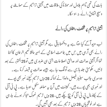
بات کی تھی تاہم بلاول اور مولانا کی ملاقات میں آئینی ترامیم کے معاملے پر
وسیع اتفاق رائے نہ ہو سکا۔
آئینی ترامیم پر مختلف رہنماؤں کی رائے
اب مزید آگے کیا ہوتا ہے یہ دیکھنا باقی ہے مگر آئینی ترامیم پر مختلف رہنماؤں کی
رائے بھی آرہی ہیں جس میں جماعت اسلامی کے امیر حافظ نعیم الرحمان کا کہنا
تھا اگر آئینی عدالت اور عدالتی اصلاحات اتنی ہی ضروری ہیں تو 25 اکتوبر کے بعد
لائیں، حکومتی جلد بازی سے تو لگ رہا ہے جیسے عدالت پر قبضہ کرنا ہے۔
دوسری جانب سینیٹر فیصل واوڈا نے کہا کہ 26 ویں ترمیم کیلئے نمبر بھی پورے
اور نمبری بھی پورے ہیں، کیبنٹ میں آج یہ معاملہ مکمل ہورہا ہے۔ پی ٹی آئی
کے بکاؤ مال پی ٹی آئی کو بیچ چکے ہیں، 26 ویں ترمیم ٹھوک بجا کر ہونے جارہی
ہے اور خوشخبریاں 26 ویں ترمیم کے بعد بھی آئیں گی۔