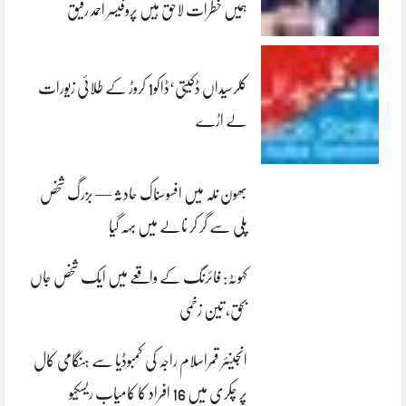
ہمیں خطرات لاحق ہیں پروفیسر احمد رفیق
کلرسیداں ڈکیتی‘ڈاکو1 کروڑ کے طلائی زیورات
لے اڑے
بھون نلہ میں افسوسناک حادثہ — بزرگ شخص
پلی سے گر کر نالے میں بہہ گیا
کہوٹہ: فائرنگ کے واقعے میں ایک شخص جاں
بحق، تین زخمی
انجینئر قمراسلام راجہ کی کمبوڈیا سے ہنگامی کال
پر چکری میں 16 افراد کا کامیاب ریسکیو