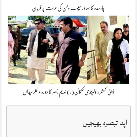
چارسدہ کا بہادر سپوت وطن کی حرمت پر قربان
ڈپٹی کمشنر راولپنڈی کیپٹن(ر) ندیم ناصر کا دورہء کلرسیداں
اپنا تبصرہ بھیجیں