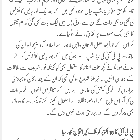
وزیراعظم پاکستان میاں محمد شہباز شریف، اسحاق ڈار ، مریم اورنگزیب سمیت دیگر
تمام حکومتی سینئر لیڈرشپ وہاں موجود تھی جس کے بعد ایک اور پریس کانفرنس
کی گئی وہ بھی رات گئے دیر سے ہوئی جس میں ایک بات کہی گئی کہ ہم تینوں
کا بھی ایک مسودے پر اتفاقِ رائے ہو گیا ہے۔
مگر اس کے فوراً بعد فضل الرحمان واپس لاہور سے اسلام آباد پہنچے اور ان کی
ملاقات پی ٹی آئی کی لیڈرشپ سے ہوئی جس کے بعد پریس کانفرنس کرتے
ہوئے مولانا نے کچھ سخت الفاظ کا استعمال بھی کیا کیونکہ نواز شریف سے ملاقات
کے دوران انہیں یہ خبر ملنا شروع ہو گئی تھی کہ ان کے چند ارکان کو زبردستی
ہراساں کرنے کی کوشش کی جا رہی ہے جس کے تناظر میں انہوں نے یہ بات
کی کہ اگر اس طرح کے اوچھے ہتھکنڈے استعمال کیئے گئے تو مذکرات کا دروازہ
بھی بند کر دیں گے اور زبردستی ووٹ نہیں دیں گے۔
پی ٹی آئی کا 18 اکتوبر کو ملک گیر احتجاج کیسا رہا