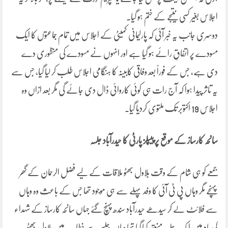
اجلاس بغیر کسی نتیجے کے ختم ہو گیا۔
دوسری جانب یہ خبر آئی کہ پارلیمانی کمیٹی کے اجلاس میں تمام جماعتوں کا ایک
مسودے پر اتفاقِ رائے ہو گیا ہے اور انہوں نے مسودے کی منظوری دے
دی ہے، جس کے فوراً بعد وفاقی کابینہ کا ہنگامی اجلاس طلب کر لیا گیا، جس سے
یہ تاثر پیدا ہوا کہ آج رات ہی کوئی کاروائی ڈال دی جائے گی مگر بعد ازاں وہ
اجلاس 19 اکتوبر تک ملتوی کردیا گیا۔
سانحہ کارساز کے موقع پر پیپلز پارٹی کا حیدرآباد جلسہ
جمعے کو ہی شام کے وقت بلاول بھٹو ملاقات کے لیے فضل الرحمان کے گھر
پہنچے مگر وہاں پی ٹی آئی کا وفد پہلے سے ہی موجود تھا جس کے باعث وہ وہاں
سے فلائٹ لے کر سیدھے حیدرآباد سندھ پہنچ گئے جہاں سانحہ کارساز کے شہداء
کی یاد میں ایک جلسہ منعقد کیا گیا تھا وہاں جلسے سے خطاب میں بلاول بھٹو