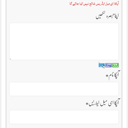
آپکا ای میل ایڈریس شائع نہیں کیا جائے گا
اپنا تبصرہ لکھیں
آپکا نام
*
آپکا ای میل ایڈریس
*