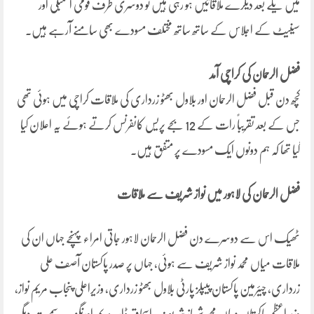
میں یکے بعد دیگرے ملاقاتیں ہو رہی ہیں تو دوسری طرف قومی اسمبلی اور
سینیٹ کے اجلاس کے ساتھ ساتھ مختلف مسودے بھی سامنے آرہے ہیں۔
فضل الرحمان کی کراچی آمد
کچھ دن قبل فضل الرحمان اور بلاول بھٹو زرداری کی ملاقات کراچی میں ہوئی تھی
جس کے بعد تقریباً رات کے 12 بجے پریس کانفرنس کرتے ہوئے یہ اعلان کیا
گیا تھا کہ ہم دونوں ایک مسودے پر متفق ہیں۔
فضل الرحمان کی لاہور میں نواز شریف سے ملاقات
ٹھیک اس سے دوسرے دن فضل الرحمان لاہور جاتی امراء پہنچے جہاں ان کی
ملاقات میاں محمد نواز شریف سے ہوئی، جہاں پر صدر پاکستان آصف علی
زرداری، چیئرمین پاکستان پیپلز پارٹی بلاول بھٹو زرداری، وزیراعلی پنجاب مریم نواز،