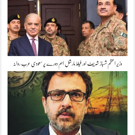
وزیر اعظم شہباز شریف اور فیلڈ مارشل اہم دورے پر سعودی عرب روانہ