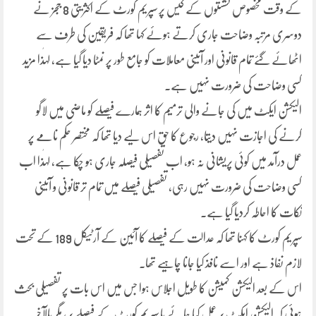
کے وقت مخصوص نشستوں کے کیس پر سپریم کورٹ کے اکثریتی 8 ججز نے
دوسری مرتبہ وضاحت جاری کرتے ہوئے کہا تھا کہ فریقین کی طرف سے
اٹھائے گئے تمام قانونی اور آئینی معاملات کو جامع طور پر نمٹا دیا گیا ہے، لہٰذا مزید
کسی وضاحت کی ضرورت نہیں ہے۔
الیکشن ایکٹ میں کی جانے والی ترمیم کا اثر ہمارے فیصلے کو ماضی میں لاگو
کرنے کی اجازت نہیں دیتا، رجوع کا حق اس لیے دیا تھا کہ مختصر حکم نامے پر
عمل درآمد میں کوئی پریشانی نہ ہو، اب تفصیلی فیصلہ جاری ہو چکا ہے، لہٰذا اب
کسی وضاحت کی ضرورت نہیں رہی، تفصیلی فیصلے میں تمام تر قانونی و آئینی
نکات کا احاطہ کردیا گیا ہے۔
سپریم کورٹ کا کہنا تھا کہ عدالت کے فیصلے کا آئین کے آرٹیکل 189 کے تحت
لازم نفاذ ہے اور اسے نافذ کیا جانا چاہیے تھا۔
اس کے بعد الیکشن کمیشن کا طویل اجلاس ہوا جس میں اس بات پر تفصیلی بحث
ہوئی کہ الیکشن ایکٹ پر عمل کیا جائے یا سپریم کورٹ کے فیصلے پر، مگر بالآخر یہ