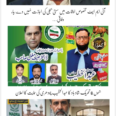
آئی ایم ایف مخصوص اوقات میں سستی بجلی کی اجازت نہیں دے رہا،
وفاقی…
جموں 6 تحریک شاد باد کا عبدالخطیب چودھری کی حمایت کا اعلان