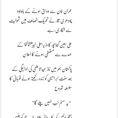
عمران خان سے دوستی ہونے کے باوجود
چودھری نثار نے تحریک انصاف میں شمولیت
سے انکاری رہے
علی امین گنڈاپور کا وزیراعلیٰ خیبرپختونخوا کے
عہدے سے مستعفی ہونے کا اعلان
پاکستان بھر میں نمازِ عیدالاضحی کی ادائیگی کے
بعد سنتِ ابراہیمی کو زندہ رکھتے ہوئے قربانی کا
سلسلہ شروع
“یہ سسٹم اب نہیں چلے گا”
جہلم پولیس کی کارروائی،10 سالہ بچے کو جنسی