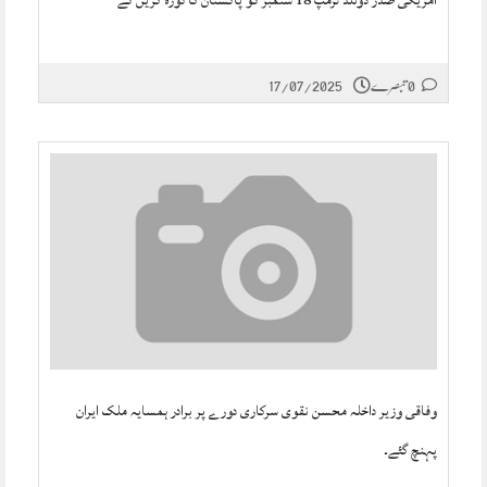
امریکی صدر ڈونلڈ ٹرمپ 18 ستمبر کو پاکستان کا دورہ کریں گے
17/07/2025
0 تبصرے
وفاقی وزیر داخلہ محسن نقوی سرکاری دورے پر برادر ہمسایہ ملک ایران
پہنچ گئے۔