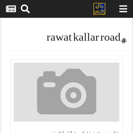
Skip
to
content
#rawat kallar road