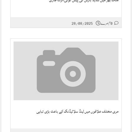
ملک بھر میں شدید بارش کی پیش گوئی،الرٹ جاری
0 تبصرے
28/08/2025
مری مختلف علاقوں میں لینڈ سلائیڈنگ کے باعث بڑی تباہی