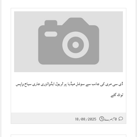
ڈی سی مری کی جانب سے سوشل میڈیا پر ٹریول ایڈوائزری جاری سیاح واپس
لوٹ گئے
0 تبصرے
18/08/2025