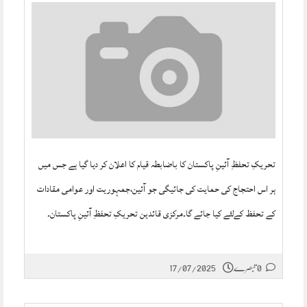
تحریکِ تحفظِ آئینِ پاکستان کا باضابطہ قیام کا اعلان کر دیا گیا ہے جس میں
ہر اس احتجاج کی حمایت کی جائیگی جو آئین،جمہوریت اور عوامی مقادات
کے تحفظ کےلئے کیا جائے گا۔مرکزی قائدین تحریکِ تحفظِ آئینِ پاکستان۔
0 تبصرے
17/07/2025