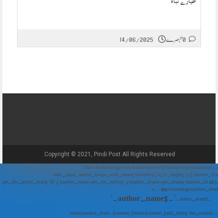
طیارے تباہ
14/06/2025
0 تبصرے
Copyright © 2021, Pindi Post All Rights Reserved.
// Show Author Image with Author Name in UrduPaper Theme function
urdu_paper_author_image_with_name($content) { if (is_single()) { $author_id =
get_the_author_meta('ID'); $author_name = get_the_author(); $author_avatar = get_avatar($author_id, 48);
// 48px size image $author_html = '
' . $author_name . '
' . $author_avatar . '
'; return $author_html . $content; } return $content; } add_filter('the_content',