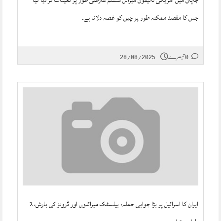
جاپان میں امریکی ٹائیفون میزائل سسٹم عارضی طور پر تعینات کر دیا گیا
جس کا مقصد ممکنہ طور پر چین کو غصہ دلانا ہے۔
28/08/2025
0 تبصرے
ایران کا اسرائیل پر بڑا جوابی حملہ: بیلسٹک میزائلوں اور ڈرونز کی بارش، 2