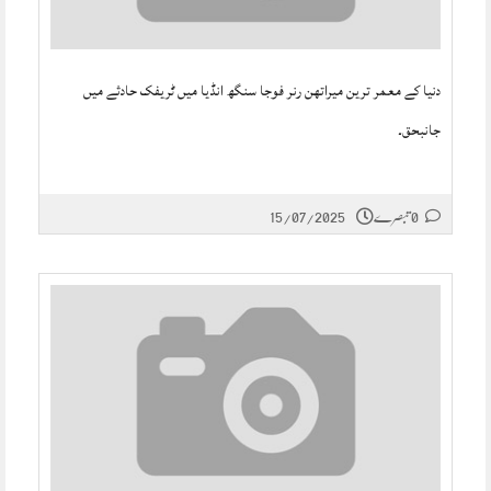
دنیا کے معمر ترین میراتھن رنر فوجا سنگھ انڈیا میں ٹریفک حادثے میں
جانبحق۔
0 تبصرے
15/07/2025