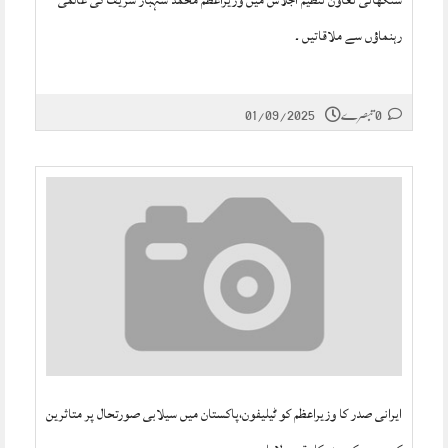
شنگھائی تعاون تنظیم اجلاس میں وزیراعظم محمد شہباز شریف کی عالمی
رہنماؤں سے ملاقاتیں ۔
0 تبصرے
01/09/2025
ایرانی صدر کا وزیراعظم کو ٹیلیفون،پاکستان میں سیلابی صورتحال پر متاثرین