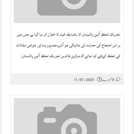
تحریکِ تحفظِ آئینِ پاکستان کا باضابطہ قیام کا اعلان کر دیا گیا ہے جس میں
ہر اس احتجاج کی حمایت کی جائیگی جو آئین،جمہوریت اور عوامی مقادات
کے تحفظ کےلئے کیا جائے گا۔مرکزی قائدین تحریکِ تحفظِ آئینِ پاکستان۔
0 تبصرے
17/07/2025