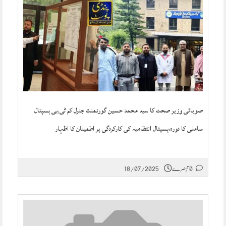
صوبائی وزیر صحت کا سید محمد حسین گورنمنٹ جنرل کم ٹی,بی ہسپتال
ساملی کا دورہ،ہسپتال انتظامیہ کی کارکردگی پر اطمینان کا اظہار
0 تبصرے
18/07/2025