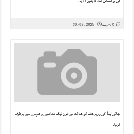
کی ہر ممکن مدد کا یقین دلایا۔
0 تبصرے
30/08/2025
تھائی لینڈ کی وزیراعظم کو عدالت نے فون لیک معاملے پر عہدے سے برطرف
کردیا.