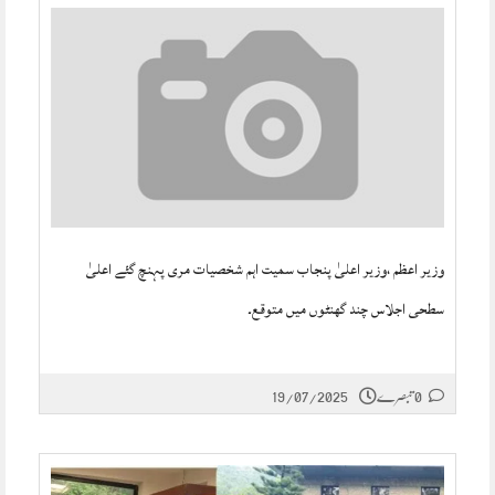
وزیر اعظم ،وزیر اعلیٰ پنجاب سمیت اہم شخصیات مری پہنچ گئے اعلیٰ
سطحی اجلاس چند گھنٹوں میں متوقع۔
0 تبصرے
19/07/2025