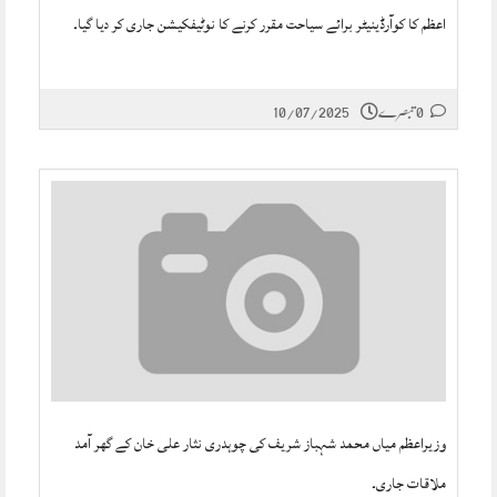
اعظم کا کوآرڈینیٹر برائے سیاحت مقرر کرنے کا نوٹیفکیشن جاری کر دیا گیا۔
0 تبصرے
10/07/2025
وزیراعظم میاں محمد شہباز شریف کی چوہدری نثار علی خان کے گھر آمد
ملاقات جاری۔