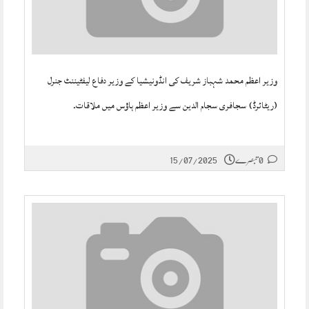
وزیر اعظم محمد شہباز شریف کی انڈونیشیا کے وزیر دفاع لیفٹیننٹ جنرل
(ریٹائرڈ) سجافری سجام الدین سے وزیر اعظم ہاؤس میں ملاقات۔
0 تبصرے
15/07/2025