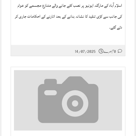
اسلام آباد کے مارگلہ ایونیو پر نصب کئے جانے والے متنازع مجسمے کو عوام
کی جانب سے کڑی تنقید کا نشانہ بنانے کے بعد اتارنے کے احکامات جاری کر
دئے گئے۔
0 تبصرے
14/07/2025