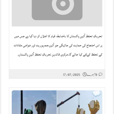
تحریکِ تحفظِ آئینِ پاکستان کا باضابطہ قیام کا اعلان کر دیا گیا ہے جس میں
ہر اس احتجاج کی حمایت کی جائیگی جو آئین،جمہوریت اور عوامی مقادات
کے تحفظ کےلئے کیا جائے گا۔مرکزی قائدین تحریکِ تحفظِ آئینِ پاکستان۔
0 تبصرے
17/07/2025