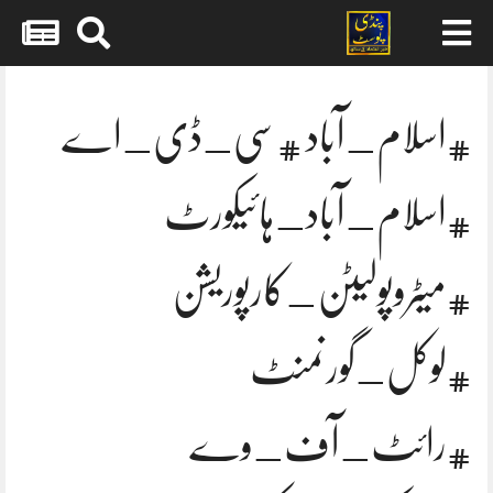
Skip
to
content
#اسلام_آباد #سی_ڈی_اے
#اسلام_آباد_ہائیکورٹ
#میٹروپولیٹن_کارپوریشن
#لوکل_گورنمنٹ
#رائٹ_آف_وے