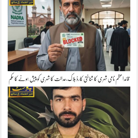
قائداعظم نامی شہری کا شناختی کارڈ بلاک،عدالت کا شہری کو پیش ہونے کا حکم