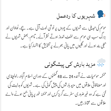
شہریوں کا ردعمل
موسم کی تبدیلی سے شہریوں کے چہروں پر خوشی لوٹ آئی ہے۔ بچے، نوجوان اور
بزرگ سب ہی موسم سے لطف اندوز ہوتے نظر آئے۔ تاہم، بعض شہریوں نے
بجلی بند ہونے اور گلیوں میں پانی بھرنے پر تشویش کا اظہار کیا ہے۔
مزید بارش کی پیشگوئی
محکمہ موسمیات نے آئندہ 24 سے 48 گھنٹوں کے دوران اسلام آباد، راولپنڈی
اور مضافاتی علاقوں میں مزید بارشوں کی پیش گوئی کی ہے۔ شہریوں کو ہدایت کی
گئی ہے کہ وہ غیر ضروری سفر سے گریز کریں اور ممکنہ طور پر پانی جمع ہونے والے
علاقوں سے محتاط رہیں۔