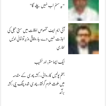
“یہ سسٹم اب نہیں چلے گا”
آئی ایم ایف مخصوص اوقات میں سستی بجلی کی
اجازت نہیں دے رہا، وفاقی وزیر توانائی اویس
لغاری
ایک اچھا مقرر اور خطیب
جہلم پولیس کارروائی، رکشہ چوری کے مقدمہ
میں ملوث ملزم گرفتار، چوری شدہ چنگ چی رکشہ
برآمد