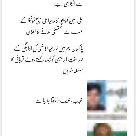
سے انکاری رہے
علی امین گنڈاپور کا وزیراعلیٰ خیبرپختونخوا کے
عہدے سے مستعفی ہونے کا اعلان
پاکستان بھر میں نمازِ عیدالاضحی کی ادائیگی کے
بعد سنتِ ابراہیمی کو زندہ رکھتے ہوئے قربانی کا
سلسلہ شروع
غریب، غریب تر ہوتا جا رہا ہے