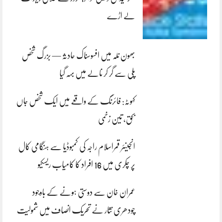
لے اڑے
بھون نلہ میں افسوسناک حادثہ — بزرگ شخص
پلی سے گر کر نالے میں بہہ گیا
کہوٹہ: فائرنگ کے واقعے میں ایک شخص جاں
بحق، تین زخمی
انجینئر قمراسلام راجہ کی کمبوڈیا سے ہنگامی کال
پر چکری میں 16 افراد کا کامیاب ریسکیو
عمران خان سے دوستی ہونے کے باوجود
چودھری نثار نے تحریک انصاف میں شمولیت