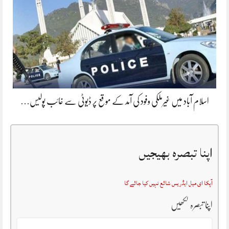
اسلام آباد میں غیرملکی وفود کی آمد کے موقع پر ڈیوٹی سے غائب پولیس…
اپنا تبصرہ بھیجیں
آپکا ای میل ایڈریس شائع نہیں کیا جائے گا
اپنا تبصرہ لکھیں