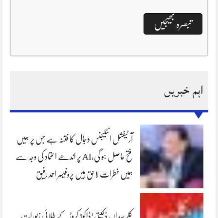
اہم خبریں
آرٹیفشل انٹلیجنس دجال کا فتنہ ہے جس پر ہمیں
فتح حاصل ہو گی،AI پر اندھے اعتماد کی وجہ سے
ہمیں خطرات لاحق ہیں پروفیسر احمد رفیق
کلرسیداں ڈکیتی‘ڈاکو1 کروڑ کے طلائی زیورات