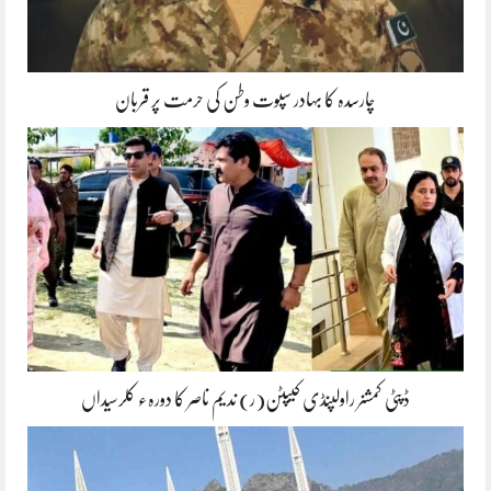
چارسدہ کا بہادر سپوت وطن کی حرمت پر قربان
ڈپٹی کمشنر راولپنڈی کیپٹن(ر) ندیم ناصر کا دورہء کلرسیداں