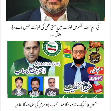
آئی ایم ایف مخصوص اوقات میں سستی بجلی کی اجازت نہیں دے رہا،
وفاقی…
جموں 6 تحریک شاد باد کا عبدالخطیب چودھری کی حمایت کا اعلان