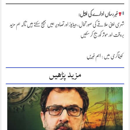
خبر رساں ادارے کی اپیل:
شہری اپنی علاقے کی صورتحال، ویڈیوز اور تصاویر ہمیں بھیج سکتے ہیں تاکہ ہم مزید
بروقت اور موثر کوریج کر سکیں
کیٹاگری میں :
اہم خبریں
مزید پڑھیں