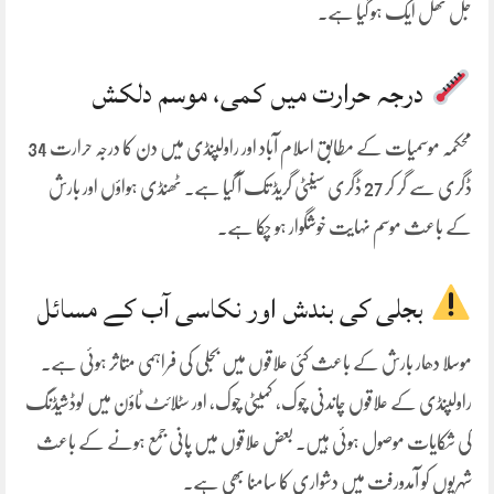
جل تھل ایک ہو گیا ہے۔
درجہ حرارت میں کمی، موسم دلکش
محکمہ موسمیات کے مطابق اسلام آباد اور راولپنڈی میں دن کا درجہ حرارت 34
ڈگری سے گر کر 27 ڈگری سینٹی گریڈ تک آ گیا ہے۔ ٹھنڈی ہواؤں اور بارش
کے باعث موسم نہایت خوشگوار ہو چکا ہے۔
بجلی کی بندش اور نکاسی آب کے مسائل
موسلا دھار بارش کے باعث کئی علاقوں میں بجلی کی فراہمی متاثر ہوئی ہے۔
راولپنڈی کے علاقوں چاندنی چوک، کمیٹی چوک، اور سٹلائٹ ٹاؤن میں لوڈشیڈنگ
کی شکایات موصول ہوئی ہیں۔ بعض علاقوں میں پانی جمع ہونے کے باعث
شہریوں کو آمدورفت میں دشواری کا سامنا بھی ہے۔