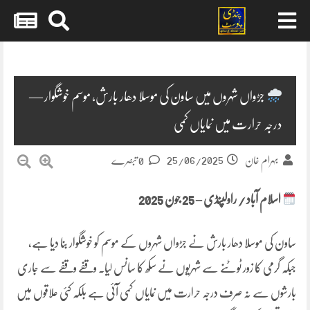
Skip
to
content
جڑواں شہروں میں ساون کی موسلا دھار بارش، موسم خوشگوار —
درجہ حرارت میں نمایاں کمی
25/06/2025
بہرام خان
0 تبصرے
اسلام آباد / راولپنڈی – 25 جون 2025
ساون کی موسلا دھار بارش نے جڑواں شہروں کے موسم کو خوشگوار بنا دیا ہے،
جبکہ گرمی کا زور ٹوٹنے سے شہریوں نے سکھ کا سانس لیا۔ وقفے وقفے سے جاری
بارشوں سے نہ صرف درجہ حرارت میں نمایاں کمی آئی ہے بلکہ کئی علاقوں میں