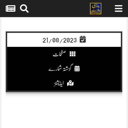
Skip
to
content
21/08/2023
صفحات
گزشتہ شمارے
ایڈیشنز