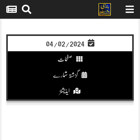
Skip
to
content
04/02/2024
صفحات
گزشتہ شمارے
ایڈیشنز