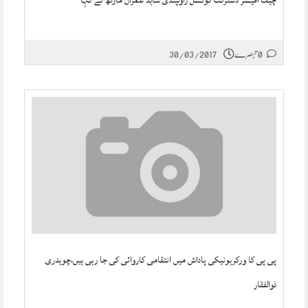
چیف آفیسر ڈسٹرکٹ کونسل راولپنڈی شاہد عمران مارتھ نے کہا
0 تبصرے
30/03/2017
پی پی کا ورکرہونیکی پاداش میں انتقامی کاروائی کی جا رہی ہیں،چوہدری
ذوالفقار