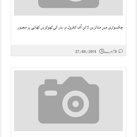
چکسواری میں متاثرین لائن آف کنٹرول در بدر کی ٹھوکریں کھانے پر مجبور
0 تبصرے
27/08/2014