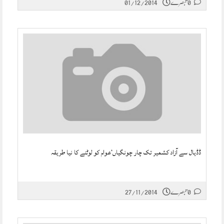
0 تبصرے
01/12/2014
ڈڈیال سے آزاد کشمیر تک چار چونگیاں‘عوام کو لوٹنے کا نیا طریقہ
0 تبصرے
27/11/2014