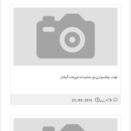
تھانہ چکسواری،دو منشیات فروخت گرفتار
0 تبصرے
29/09/2014