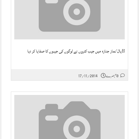
ڈڈیال‘نماز جنازہ میں جیب کتروں نے لوگوں کی جیبوں کا صفایا کر دیا
0 تبصرے
17/11/2014