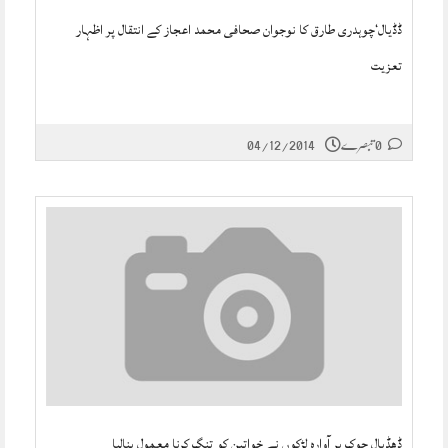
ڈڈیال‘چوہدری طارق کا نوجوان صحافی محمد اعجاز کے انتقال پر اظہار
تعزیت
0 تبصرے
04/12/2014
ڈھڈیال چوک پر آوارہ لڑکوں نے خواتین کو تنگ کرنا معمول بنالیا