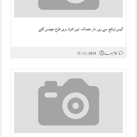
گیس لیکج سے زور دار دھماکہ، تین افراد بری طرح جھلس گئے
0 تبصرے
17/11/2014