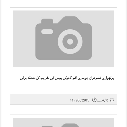
پوٹھواری شعرخوان چوہدری اکرم گجرکی برسی کی تقر یب کل منعقد ہوگی
0 تبصرے
14/05/2015