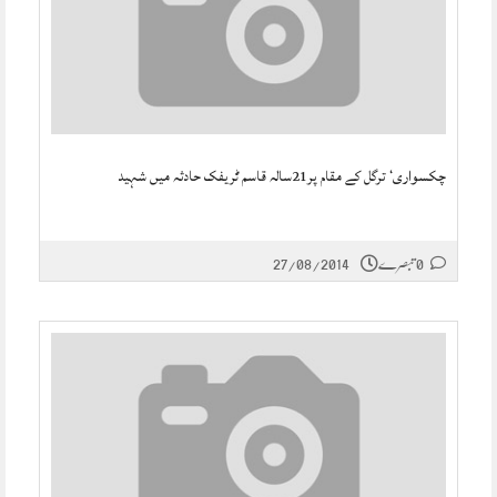
چکسواری‘ ترگل کے مقام پر21سالہ قاسم ٹریفک حادثہ میں شہید
0 تبصرے
27/08/2014