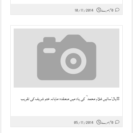
0 تبصرے
10/11/2014
ڈڈیال‘سائیں غلام محمد ؒ کی یاد میں منعقدہ ماہانہ ختم شریف کی تقریب
0 تبصرے
05/11/2014