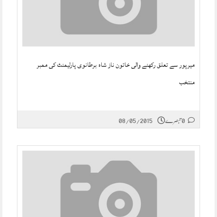
میرپور سے تعلق رکھنے والی خاتون ناز شاہ برطانوی پارلیمنٹ کی ممبر
منتخب
0 تبصرے
08/05/2015