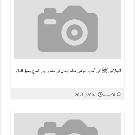
ڈڈیال‘نبیﷺ کی آمد پر خوشی منانا ایمان کی نشانی ہے ‘الحاج جمیل اقبال
0 تبصرے
20/11/2014