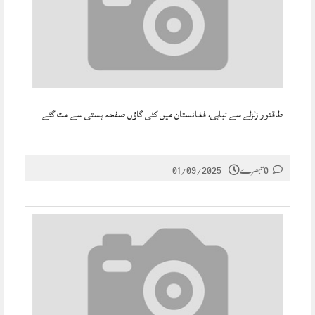
طاقتور زلزلے سے تباہی،افغانستان میں کئی گاؤں صفحہ ہستی سے مٹ گئے
0 تبصرے
01/09/2025