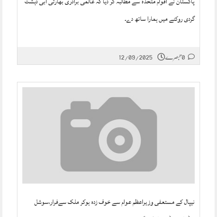
پاکستان نے اقوام متحدہ سے مطالبہ کر دیا کہ عالمی برادری بھارتی آبی دہشت
گردی روکنے میں ہمارا ساتھ دے۔
0 تبصرے
12/09/2025
نیپال کے مستعفی وزیراعظم عوام سے خوف زدہ ہوکر ملک سےفرار،سوشل