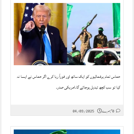
حماس تمام یرغمالیوں کو ایک ساتھ اور فوراً رہا کرے اگر حماس نے ایسا نہ
کیا تو سب کچھ تبدیل ہوجائے گا۔امریکی صدر۔
0 تبصرے
04/09/2025