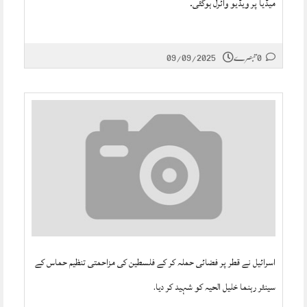
میڈیا پر ویڈیو وائرل ہوگئی۔
0 تبصرے
09/09/2025
اسرائیل نے قطر پر فضائی حملہ کر کے فلسطین کی مزاحمتی تنظیم حماس کے
سینئر رہنما خلیل الحیہ کو شہید کر دیا.