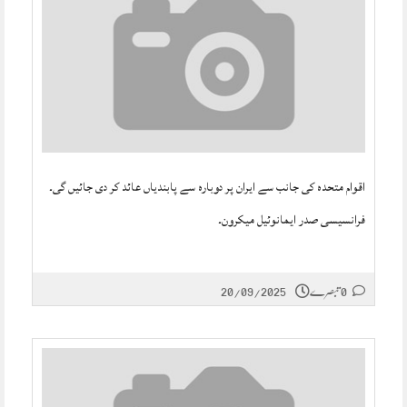
اقوام متحدہ کی جانب سے ایران پر دوبارہ سے پابندیاں عائد کر دی جائیں گی۔
فرانسیسی صدر ایمانوئیل میکرون۔
0 تبصرے
20/09/2025