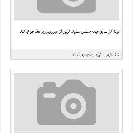
نیپال کی سابق چیف جسٹس سشیلہ کرکی کو عبوری وزیراعظم چن لیا گیا۔
0 تبصرے
13/09/2025