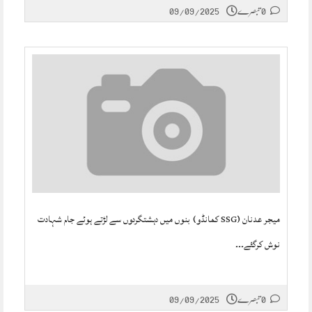
0 تبصرے
09/09/2025
میجر عدنان (SSG کمانڈو) بنوں میں دہشتگردوں سے لڑتے ہوئے جام شہادت
نوش کرگئے۔۔۔
0 تبصرے
09/09/2025