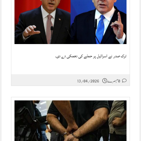
ترک صدر نے اسرائیل پر حملے کی دھمکی دے دی۔
0 تبصرے
13/04/2026