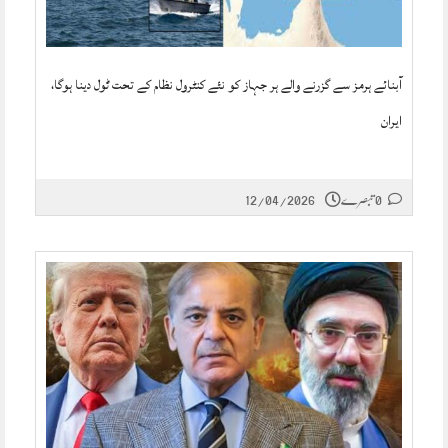
آبنائے ہرمز سے گزرنے والے ہر جہاز کو نئے کنٹرول نظام کے تحت ٹول دینا ہوگا،
ایران
0 تبصرے
12/04/2026