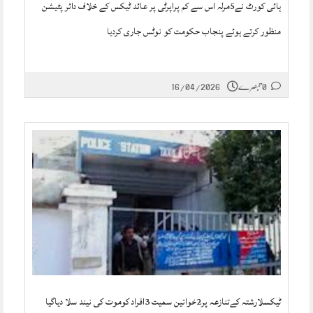
ہائی کورٹ نے5مرلہ اس سے کم پراپرٹی پر عائد ٹیکس کے خلاف دائر پٹیشن
منظور کرتے ہوئے پنجاب حکومت کو نوٹس جاری کردیا
0 تبصرے
16/04/2026
ٹیکسلارشتہ کےتنازعہ پر2خواتین سمیت 3افراد کوموت کی نیند سلا دیاگیا