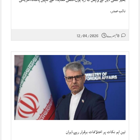
نائب صدر۔
0 تبصرے
12/04/2026
تین اہم نکات پر اختلافات برقرار رہے،ایران