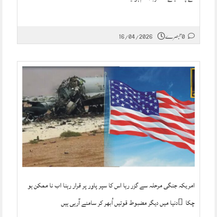
0 تبصرے
16/04/2026
امریکہ جنگی مرحلہ سے گزر رہا اس کا سپر پاور پر قرار رہنا اب نا ممکن ہو
چکا َدنیا میں دیگر مضبوط قوتیں اُبھر کر سامنے آرہی ہیں