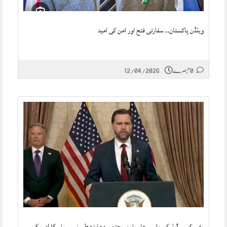
ویلڈن پاکستان۔۔ سفارتی فتح اور امن کی امید
0 تبصرے
12/04/2026
بغیر کسی ڈیل کے واپس جا رہا ہوں،حتمی معاہدہ طے نہیں پاسکا،امریکی