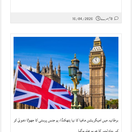
0 تبصرے
16/04/2026
برطانیہ میں امیگریشن مافیا کا نیا ہتھکنڈا: ہم جنس پرستی کا جھوٹا دعویٰ کر
کے پناہ لینے کا حربہ عام ہوگیا