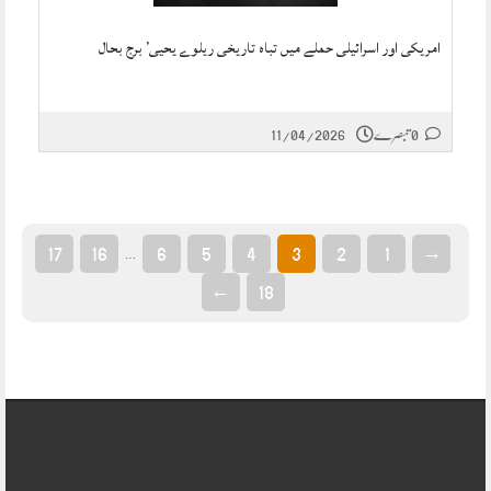
امریکی اور اسرائیلی حملے میں تباہ تاریخی ریلوے یحیی’ برج بحال
0 تبصرے
11/04/2026
17
16
6
5
4
3
2
1
→
…
←
18