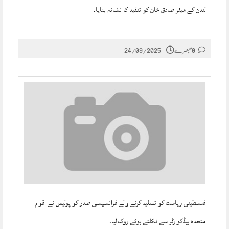
لندن کے میئر صادق خان کو تنقید کا نشانہ بنایا۔
0 تبصرے
24/09/2025
فلسطینی ریاست کو تسلیم کرنے والے فرانسیسی صدر کو پولیس نے اقوام
متحدہ ہیڈکوارٹر سے نکلتے ہوئے روک لیا۔