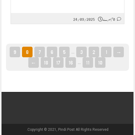
0 تبصرے
24/09/2025
9
8
7
6
5
3
2
1
→
…
←
18
17
16
11
10
…
Copyright © 2021, Pindi Post All Rights Reserved.