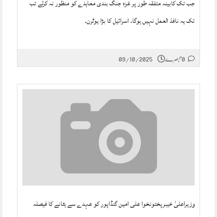
جب تک کابینہ متفقہ طور پر غزہ جنگ بندی معاہدے کو منظور نہ کرلے تب
تک یہ نافذ العمل نہیں ہوگا۔ اسرائیل کا بڑا یوٹرن۔
0 تبصرے
09/10/2025
وزیراعلیٰ خیبرپختونخوا علی امین گنڈاپور کو عہدے سے ہٹانے کا فیصلہ