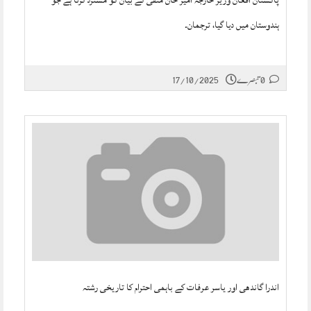
پاکستان افغان وزیر خارجہ امیر خان متقی کے بیان کو مسترد کرتا ہے جو
ہندوستان میں دیا گیا، ترجمان۔
0 تبصرے
17/10/2025
اندرا گاندھی اور یاسر عرفات کے باہمی احترام کا تاریخی رشتہ