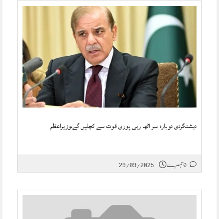
دہشتگردی دوبارہ سر اٹھا رہی پوری قوت سے کچلیں گے،وزیراعظم
0 تبصرے
29/09/2025