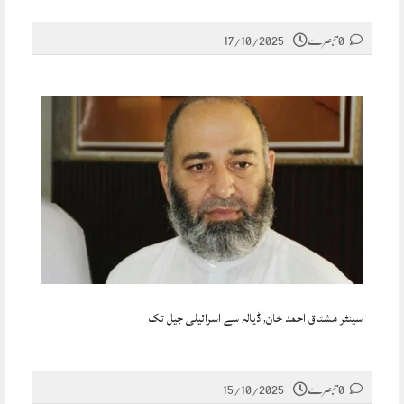
0 تبصرے
17/10/2025
سینٹر مشتاق احمد خان,اڈیالہ سے اسرائیلی جیل تک
0 تبصرے
15/10/2025