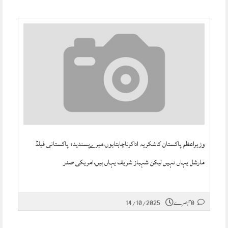
وزیراعظم پاکستان کاشکریہ اداکرناچاہتاہوں،میرےپسندیدہ پاکستانی فیلڈ
مارشل یہاں نہیں لیکن شہباز شریف یہاں ہیں،امریکی صدر
0 تبصرے
14/10/2025