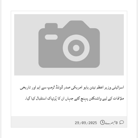
اسرائیلی وزیر اعظم نیتن یاہو امریکی صدر ڈونلڈ ٹرمپ سے اہم اور تاریخی
ملاقات کے لیے واشنگٹن پہنچ گئے جہاں ان کا پُرتپاک استقبال کیا گیا۔
0 تبصرے
29/09/2025