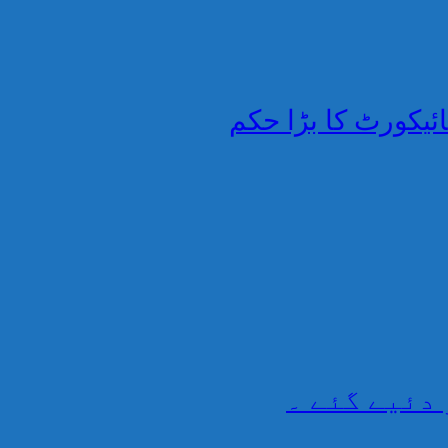
ائیکورٹ کا بڑا حکم