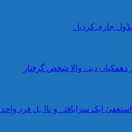
ڈول جاری کردیا۔
ر دھمکیاں دینے والا شخص گرفتار
استعفیٰ ایک سزایافتہ و نااہل فرد واحد