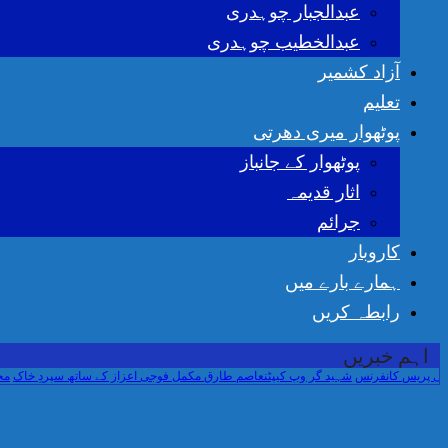
عبدالجبار چوہدری
عبدالخطیب چوہدری
آزاد کشمیر
تعلیم
پوٹھوار میری دھرتی
پوٹھوار کے جانباز
اثار قدیمہ
جرائم
کاروبار
ہمارے بارے میں
رابطہ کریں
اہم خبریں
 کانفرنس
شہید گر وپ کیپٹنعاصم طارق مکمل فوجی اعزاز کے ساتھ سپردِ خاک
محکمہ موس