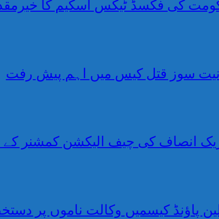
حکومت کی فکسڈ ٹیکس اسکیم کا خیرمقد
انیت سوز قتل کیس میں اہم پیش رفت
ریک انصاف کی چیف الیکشن کمشنر کے 