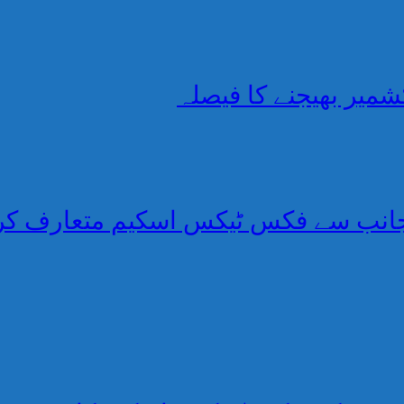
کشمیر بھیجنے کا فیصلہ
 جانب سے فکس ٹیکس اسکیم متعارف کر