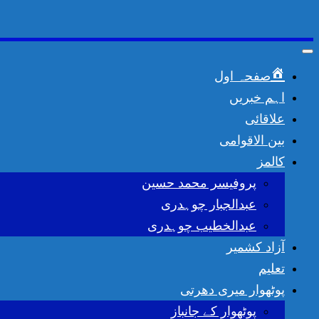
Toggle
navigation
صفحہ اول
اہم خبریں
علاقائی
بین الاقوامی
کالمز
پروفیسر محمد حسین
عبدالجبار چوہدری
عبدالخطیب چوہدری
آزاد کشمیر
تعلیم
پوٹھوار میری دھرتی
پوٹھوار کے جانباز