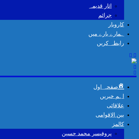
اثار قدیمہ
جرائم
کاروبار
ہمارے بارے میں
رابطہ کریں
صفحہ اول
اہم خبریں
علاقائی
بین الاقوامی
کالمز
پروفیسر محمد حسین