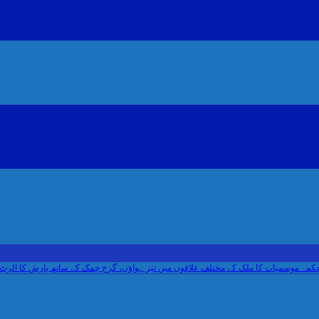
میات کا ملک کے مختلف علاقوں میں تیز ہواؤں، گرج چمک کے ساتھ بارش کا الرٹ جاری.
آئ