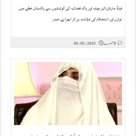
فیلڈ مارشل،ائیر چیف اور پاک فضائیہ کی کوششوں سے پاکستان خطے میں
توازن اور استحکام کی علامت بن کر ابھرا ہے، صدر
0 تبصرے
09/05/2026