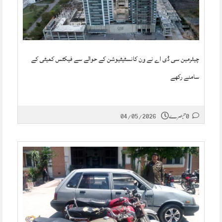
چیئرمین سی ڈی اے نے ون کانسٹیٹیوشن کے حوالے سے فیکٹس کمیٹی کے
سامنے رکھے
0 تبصرے
04/05/2026