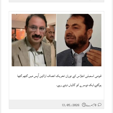
قومی اسمبلی اجلاس کے دوران تحریک انصاف اراکین آپس میں گتھم گتھا
ہوگئے،ایک دوسرے کو گالیاں دیتے رہے۔
0 تبصرے
13/05/2026