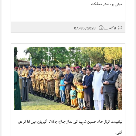
مبنی ہو، صدر مملکت
0 تبصرے
07/05/2026
لیفٹیننٹ کرنل خالد حسین شہید کی نماز جنازہ چکلالہ گیریژن میں ادا کر دی
گئی۔