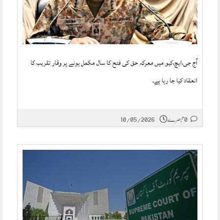
آج جی،ایچ،کیو میں معرکہ حق کی فتح کا سال مکمل ہونے پر وقار تقریب کا
انعقاد کیا جا رہا ہے۔
0 تبصرے
10/05/2026