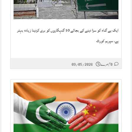
ایک بے گناہ کو سزا دینے کے بجائے 10 گنہگاروں کو بری کردینا زیادہ بہتر
ہے، سپریم کورٹ
0 تبصرے
09/05/2026