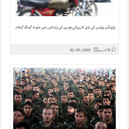
راولپنڈی پولیس کی بڑی کارروائی،چوری کی وارداتوں میں ملوث گینگ گرفتار
0 تبصرے
02/05/2026