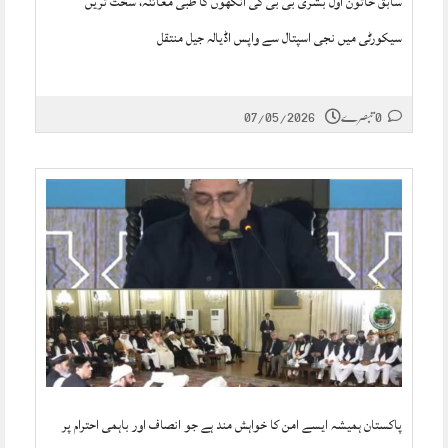
سابق خاتون اول بشریٰ بی بی کی آنکھوں کا طبی معائنہ، سخت تریں
سیکورٹی میں نجی اسپتال سے واپس اڈیالہ جیل منتقل
0 تبصرے
07/05/2026
پاکستان ہمیشہ ایسے امن کا خواہش مند ہے جو انصاف اور باہمی احترام پر