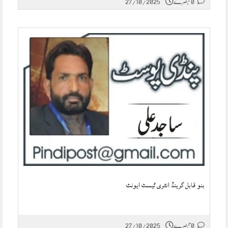
0 تبصرے
27/10/2025
بنو قابل گرینڈ انٹری ٹیسٹ ایونٹ
0 تبصرے
27/10/2025