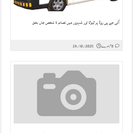
آئی جے پی روڈ پر ٹیوٹا اور شہزور میں تصادم 1 شخص جاں بحق
0 تبصرے
24/10/2025