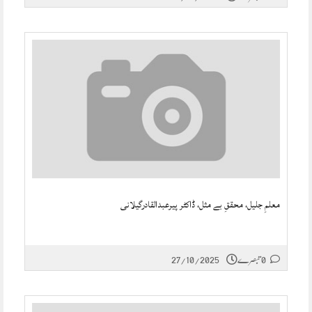
معلمِ جلیل، محققِ بے مثل، ڈاکٹر پیرعبدالقادرگیلانی
0 تبصرے
27/10/2025