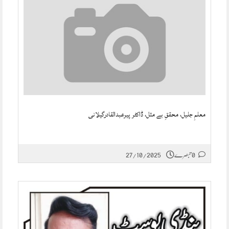
معلمِ جلیل، محققِ بے مثل، ڈاکٹر پیرعبدالقادرگیلانی
0 تبصرے
27/10/2025