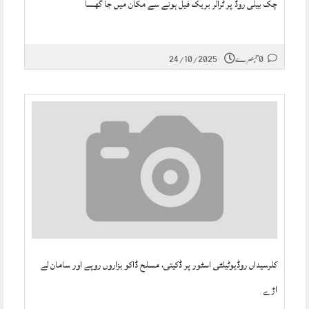
چک بیلی روڈ پر ٹرالر بریک فیل ہونے سے مکان میں جا گھسا
0 تبصرے
24/10/2025
کلرسیداں روڈیوٹیلٹی اسٹور پر ڈکیتی، مسلح ڈاکو ہزاروں روپے اور سامان لے
اڑے