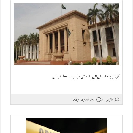
گورنر پنجاب نےنئے بلدیاتی بل پر دستحط کر دیے
0 تبصرے
20/10/2025