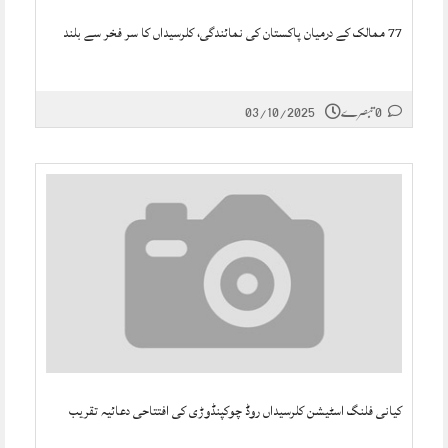
77 ممالک کے درمیان پاکستان کی نمائندگی، کلرسیداں کا سر فخر سے بلند
0 تبصرے
03/10/2025
کیانی فلنگ اسٹیشن کلرسیداں روڈ چوکپنڈوڑی کی افتتاحی دعائیہ تقریب