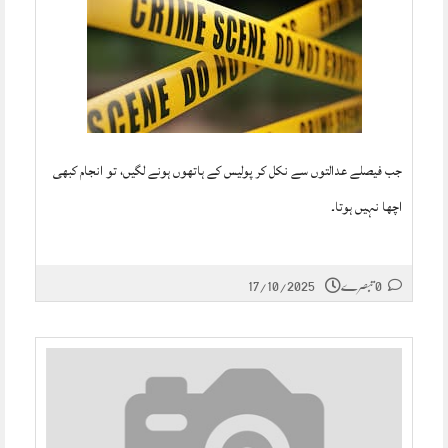
جب فیصلے عدالتوں سے نکل کر پولیس کے ہاتھوں ہونے لگیں، تو انجام کبھی
اچھا نہیں ہوتا۔
0 تبصرے
17/10/2025