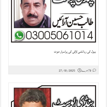
بیول کی رہائشی لڑکی کی پراسرار موت
0 تبصرے
27/10/2025