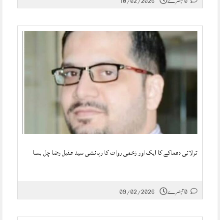
0 تبصرے
10/02/2026
ترلائی دھماکے کا ایک اور زخمی روات کا رہائشی سید عقیل رضا چل بسا
0 تبصرے
09/02/2026