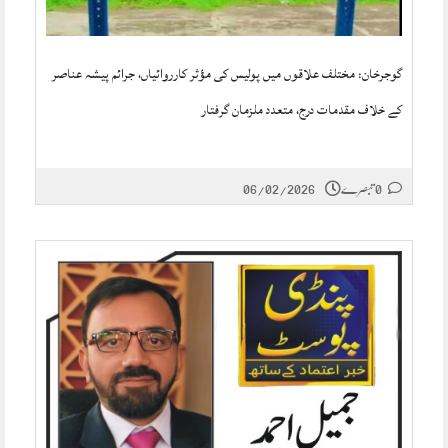
گوجرخان: مختلف علاقوں میں پولیس کی مؤثر کارروائیاں، جرائم پیشہ عناصر
کے خلاف مقدمات درج، متعدد ملزمان گرفتار
0 تبصرے
06/02/2026