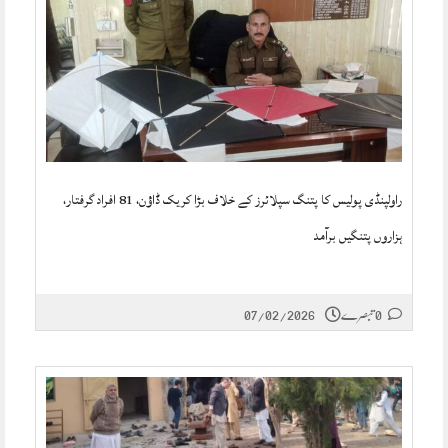
راولپنڈی پولیس کا پتنگ سپلائرز کے خلاف بڑا کریک ڈاؤن، 81 افراد گرفتار،
ہزاروں پتنگیں برآمد
0 تبصرے
07/02/2026