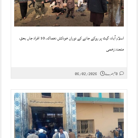
اسلام آباد: گیٹ پر روکے جانے کے دوران خودکش دھماکہ، 10 افراد جاں بحق،
متعدد زخمی
0 تبصرے
06/02/2026