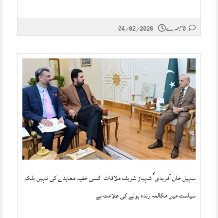
0 تبصرے
04/02/2026
سہیل خان آفریدی ٗشہباز شریف ملاقات کسی خفیہ معاہدے کی نہیں بلکہ
سیاست میں مکالمہ زندہ ہونے کی علامت ہے