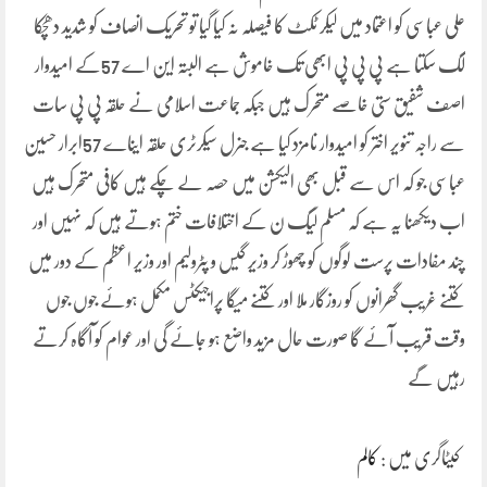
علی عباسی کو اعتماد میں لیکر ٹکٹ کا فیصلہ نہ کیا گیا تو تحریک انصاف کو شدید دھچکا
لگ سکتا ہے پی پی پی ابھی تک خاموش ہے البتہ این اے 57کے امیدوار
اصف شفیق ستی خاصے متحرک ہیں جبکہ جماعت اسلامی نے حلقہ پی پی سات
سے راجہ تنویر اختر کو امیدوار نامزد کیا ہے جنرل سیکرٹری حلقہ ایناے 57ابرار حسین
عباسی جو کہ اس سے قبل بھی الیکشن میں حصہ لے چکے ہیں کافی متحرک ہیں
اب دیکھنا یہ ہے کہ مسلم لیگ ن کے اختلافات ختم ہوتے ہیں کہ نہیں اور
چند مفادات پرست لوگوں کو چھوڑ کر وزیر گیس و پٹرولیم اور وزیر اعظم کے دور میں
کتنے غریب گھرانوں کو روزگار ملا اور کتنے میگا پراجیکٹس مکمل ہوئے جوں جوں
وقت قریب آئے گا صورت حال مزید واضع ہو جائے گی اور عوام کو آگاہ کرتے
رہیں گے
کیٹاگری میں :
کالم