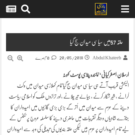
Skip
to
content
حلقہ 57میں سیاسی میدان سج گیا
20/05/2018
Abdul Khateeb
0 تبصرے
ارسلان اصغر کیانی‘ نمائندہ پنڈی پوسٹ کہوٹہ
الیکشن قریب آتے ہی سیاسی میدان سج گیا تمام کھلاڑی میدان میں وکٹ
گرانے ، شیر شکار کرنے ، جیالے تیر چلانے ،اور ترازوں ملک کو اسلامی ریاست
دینے کے عزم سے میدان میں اُتر گے بڑی بڑی گاڑیوں میں امیدواران کا
جنازے شادیاں و دیگر تقریبات میں حاضری دینے کا سلسلہ عروج پر ٹکٹس کے
لیے تمام امیدواران پر عزم ہیں لیکن حلقہ بندیوں کی تبدیلی کی وجہ سے امیدواران