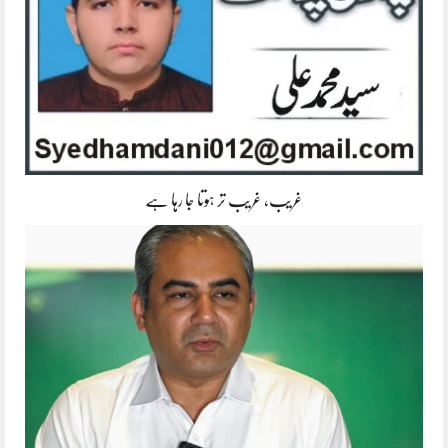
غریب، غریب تر ہوتا جا رہا ہے