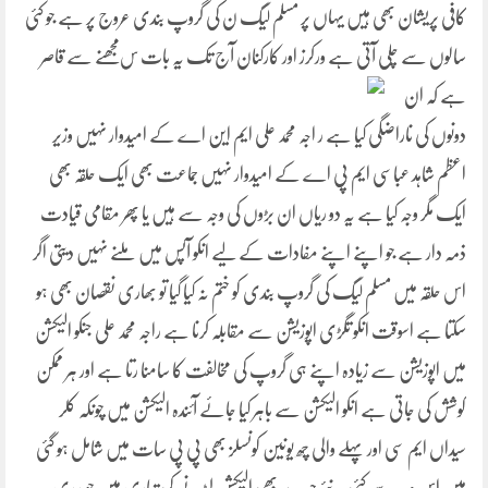
کافی پریشان بھی ہیں یہاں پر مسلم لیگ ن کی گروپ بندی عروج پر ہے جو کئی
سالوں سے چلی آتی ہے ورکرز اور کارکنان آج تک یہ بات س
مجھنے سے قاصر
ہے کہ ان
دونوں کی ناراضگی کیا ہے ر اجہ محمد علی ایم این اے کے امیدوار نہیں وزیر
اعظم شاہد عباسی ایم پی اے کے امیدوار نہیں جماعت بھی ایک حلقہ بھی
ایک مگر وجہ کیا ہے یہ دو ریاں ان بڑوں کی وجہ سے ہیں یا پھر مقامی قیادت
ذمہ دار ہے جو اپنے اپنے مفادات کے لیے انکو آپس میں ملنے نہیں دیتی اگر
اس حلقہ میں مسلم لیگ کی گروپ بندی کو ختم نہ کیا گیا تو بھاری نقصان بھی ہو
سکتا ہے اسوقت انکو تگڑی اپوزیشن سے مقابلہ کرنا ہے راجہ محمد علی جنکو الیکشن
میں اپوزیشن سے زیادہ اپنے ہی گروپ کی مخالفت کا سامنا رتا ہے اور ہر ممکن
کوشش کی جاتی ہے انکو الیکشن سے باہر کیا جائے آئندہ الیکشن میں چونکہ کلر
سیداں ایم سی اور پہلے والی چھ یونین کونسلز بھی پی پی سات میں شامل ہو گئی