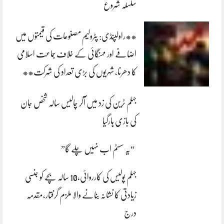
سلسلہ شروع
**راولپنڈی: پٹرولیم مصنوعات کی قیمتوں میں
اضافے اور مہنگائی کے خلاف جماعت اسلامی
کا دھرنا، شہریوں کی بڑی تعداد کی شرکت**
جہلم ٹرین کی زد میں آکر چالیس سالہ شخص جان
کی بازی ہارگیا
“یہ سسٹم اب نہیں چلے گا”
جہلم پولیس کی کارروائی،10 سالہ بچے کو جنسی
زیادتی کا نشانہ بنانے والا ملزم گرفتار،مقدمہ
درج