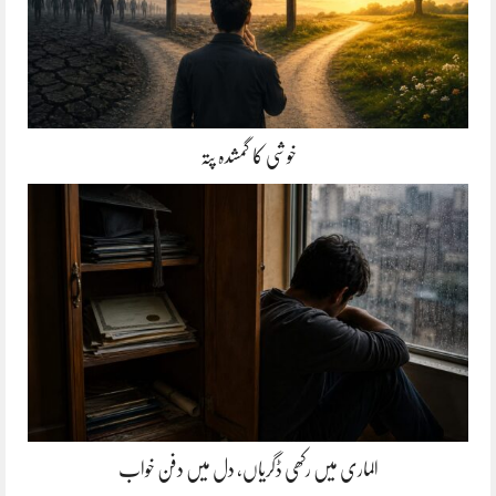
خوشی کا گمشدہ پتہ
الماری میں رکھی ڈگریاں، دل میں دفن خواب