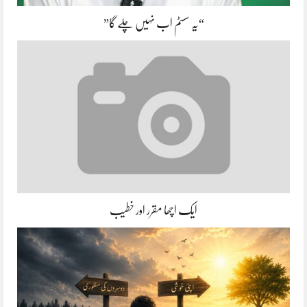
“یہ سسٹم اب نہیں چلے گا”
ایک اچھا مقرر اور خطیب