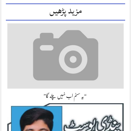
مزید پڑھیں
“یہ سسٹم اب نہیں چلے گا”