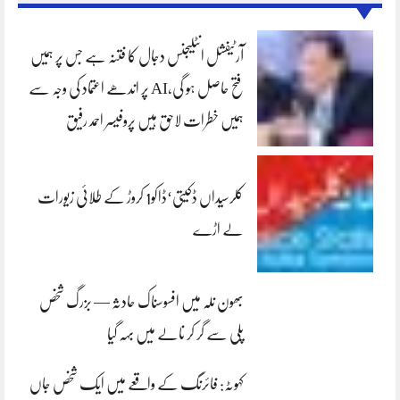
آرٹیفشل انٹلیجنس دجال کا فتنہ ہے جس پر ہمیں
فتح حاصل ہو گی،AI پر اندھے اعتماد کی وجہ سے
ہمیں خطرات لاحق ہیں پروفیسر احمد رفیق
کلرسیداں ڈکیتی‘ڈاکو1 کروڑ کے طلائی زیورات
لے اڑے
بھون نلہ میں افسوسناک حادثہ — بزرگ شخص
پلی سے گر کر نالے میں بہہ گیا
کہوٹہ: فائرنگ کے واقعے میں ایک شخص جاں