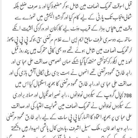
قبل اسوقت تحریک انصاف مین شامل ہو کر مضبوط کیا اور نہ صرف ضلع بلکہ
شمالی پنجاب تک پارٹی کے لیے کام کیا اور گزشتہ الیکشن میں تھوڑے سے
وقت میں پچاس ہزار کے قریب وؤٹ لیے کارکنان اور ورکز کی اکثریت انکے
ساتھ ہے دوسری طرف سابق ایم این اے غلام مرتضیٰ ستی جو کہ پی پی پی چھوڑ
کر تحریک انصا ف مین شامل ہوئے تھے وہ بھی کافی متحرک ہیں چند روز قبل
کہوٹہ میں ایکو رکز کنونشن منعقد کیا گیا جسکے مہان خصوصی صداقت علی عباسی اور
راجہ طارق محمودمرتضیٰ تھے انھوں نے بہت بڑی ریلی نکالی آتش بازی کی اور
صداقت علی عباسی اور راجہ طارق محمود مرتضیٰ کا بھرپور استقبال کیا اس میں
786لجپال گروپ کے سیکڑوں نوجوانوں ، راجہ نصیر احمد نگیال اور مہاجر برادری
کے سیکڑوں نوجوانوں نے تحریک انصاف مین شمولیت اختیار کی اور صداقت
علی عباسی پر بھرپور اعتماد کا اظہار کیا پی پی سات کے لیے راجہ طارق محمود مرتضیٰ
، راجہ وحید احمد خان ، ملک سہیل اشرف ،ہارون کمال ہاشمی امیدوار ہیں دیکھتے