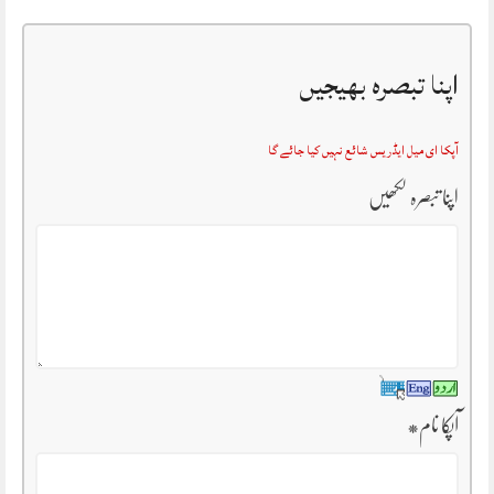
اپنا تبصرہ بھیجیں
آپکا ای میل ایڈریس شائع نہیں کیا جائے گا
اپنا تبصرہ لکھیں
آپکا نام
*