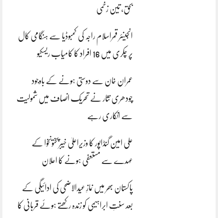
بحق، تین زخمی
انجینئر قمراسلام راجہ کی کمبوڈیا سے ہنگامی کال
پر چکری میں 16 افراد کا کامیاب ریسکیو
عمران خان سے دوستی ہونے کے باوجود
چودھری نثار نے تحریک انصاف میں شمولیت
سے انکاری رہے
علی امین گنڈاپور کا وزیراعلیٰ خیبرپختونخوا کے
عہدے سے مستعفی ہونے کا اعلان
پاکستان بھر میں نمازِ عیدالاضحی کی ادائیگی کے
بعد سنتِ ابراہیمی کو زندہ رکھتے ہوئے قربانی کا