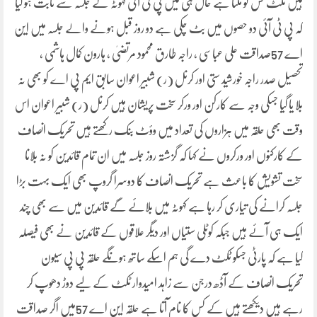
ہیں ٹکٹ کس کو ملتا ہے حال ہی میں پی ٹی آئی کہوٹہ کے جلسہ سے ثابت ہو گیا
کہ پی ٹی آئی دو حصوں میں بٹ چکی ہے دو روز قبل ہونے والے جلسہ میں این
اے 57صداقت علی عباسی ، راجہ طارق محمود مرتضیٰ ، ہارون کمال ہاشمی ،
تحصیل صدر راجہ خورشید ستی اور کرنل (ر) شبیر اعوان سابق ایم پی اے کو بھی نہ
بلا یا گیا جسکی وجہ سے کارکن اور ورکر سخت پریشان ہیں کرنل (ر) شبیر اعوان اس
وقت بھی حلقہ میں ہزاروں کی تعداد میں وؤٹ بنک رکھتے ہیں تحریک انصاف
کے کارکنوں اور ورکروں نے کہا کہ گزشتہ روز جلسہ میں ان تمام قائدین کو نہ بلانا
سخت تشویش کا باعث ہے تحریک انصاف کا دوسرا گروپ بھی ایک بہت بڑا
جلسہ کرانے کی تیاری کر رہا ہے کہوٹہ میں بلائے گے قائدین میں سے بھی چند
ایک ہی آئے ہیں جبکہ کوٹلی ستیاں اور دیگر علاقوں کے قائدین نے بھی فیصلہ
کیا ہے کہ پارٹی جسکو ٹکٹ دے گی ہم اسکے ساتھ ہونگے حلقہ پی پی سیون
تحریک انصاف کے آڈھ درجن سے زاہد امیدوار ٹکٹ کے لیے دوڑ دھوپ کر
رہے ہیں دیکھتے ہیں کے کس کا نام آتا ہے حلقہ این اے 57میں اگر صداقت