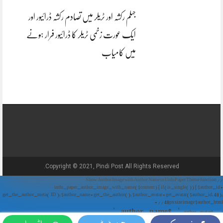
جہلم رکشہ اور ٹریلر میں تصادم رکشہ ڈرائیور اور
ایک عورت زخمی ٹریلر کا ڈرائیور فرار ہونے
میں کامیاب
Copyright © 2021, Pindi Post All Rights Reserved.
// Show Author Image with Author Name in UrduPaper Theme function
urdu_paper_author_image_with_name($content) { if (is_single()) { $author_id =
get_the_author_meta('ID'); $author_name = get_the_author(); $author_avatar = get_avatar($author_id, 48);
// 48px size image $author_html = '
' . $author_name . '
' . $author_avatar . '