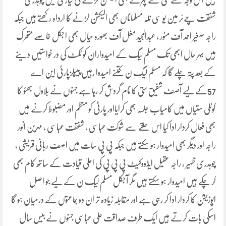
ہیں اس وجہ سے کئی نئے چہرے بھی الیکشن لڑنے کی تیاری میں چوہدری
شفقت چےئر مین یو سی نلہ مسلماناں بھی الیکشن لڑنے کا ارداہ رکھتے ہیں جبکہ
راجہ صغیر احمد آف مٹور ، عبدالمجید مغل آف بھورہ حیال بھی اجکل خاصے متحرک
ہیں بہر حال ابھی تک مسلم لیگ کے امیدواران کو ٹکٹ کی در خواستیں دینے
کے بعد پتہ چلے گا کہ مسلم لیگ ن کتنے امیدوا رہیں پیپلزپارٹی این اے
57کے لیے آصف شفیق ستی کا نام گردش کر رہا ہے جہنوں نے بلاول بھٹو کا
کوٹلی ستیاں میں کامیاب جلسہ بھی کرایااور پارٹی کو منظم اور مضبوط کرنے میں
بھی فعال کردار ادا کیا اس حلقے سے شوکت عباسی ، شفقت عباسی ، مہرین انور
راجہ اور دیگر بھی امیدوار ہو سکتے ہیں جبکہ پی پی سات میں اصف ربانی قریشی ،
چوہدری ظہیر ، راجہ عقیل ایڈووکیٹ پی پی پی کی اعلیٰ قیادت کے ساتھ کام بھی
کر چکے ہیں امیدوار ہو سکتے ہیں مگر آجکل مسلم لیگ ن کے لیے جو اصل
اپوزیشن کا کردار ادا کر رہی ہے اور مقابلہ زیادہ تر ان دو جماعتوں کے درمیان ہو گا
اسکی بات کرتے ہیں ایک طرف صداقت علی عباسی جہنوں نے بیس سال