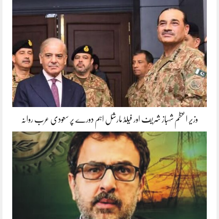
وزیر اعظم شہباز شریف اور فیلڈ مارشل اہم دورے پر سعودی عرب روانہ