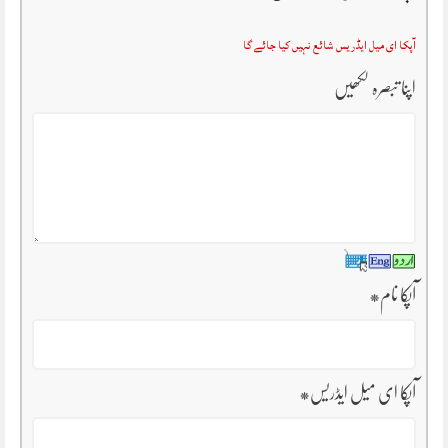
آپکا ای میل ایڈریس شائع نہیں کیا جائے گا
اپنا تبصرہ لکھیں
آپکا نام
*
آپکا ای میل ایڈریس
*