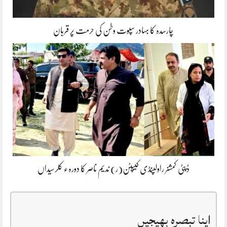
چارسدہ کا بہادر سپوت وطن کی حرمت پر قربان
ڈپٹی کمشنر راولپنڈی کیپٹن(ر) ندیم ناصر کا دورہء کلرسیداں
اپنا تبصرہ بھیجیں