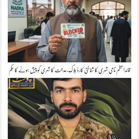
قائداعظم نامی شہری کا شناختی کارڈ بلاک،عدالت کا شہری کو پیش ہونے کا حکم