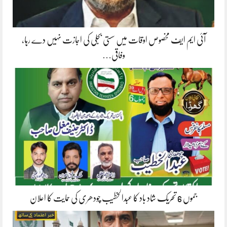
آئی ایم ایف مخصوص اوقات میں سستی بجلی کی اجازت نہیں دے رہا،
وفاقی…
جموں 6 تحریک شاد باد کا عبدالخطیب چودھری کی حمایت کا اعلان