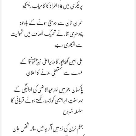
پر چکری میں 16 افراد کا کامیاب ریسکیو
عمران خان سے دوستی ہونے کے باوجود
چودھری نثار نے تحریک انصاف میں شمولیت
سے انکاری رہے
علی امین گنڈاپور کا وزیراعلیٰ خیبرپختونخوا کے
عہدے سے مستعفی ہونے کا اعلان
پاکستان بھر میں نمازِ عیدالاضحی کی ادائیگی کے
بعد سنتِ ابراہیمی کو زندہ رکھتے ہوئے قربانی کا
سلسلہ شروع
جہلم ٹرین کی زد میں آکر چالیس سالہ شخص جان