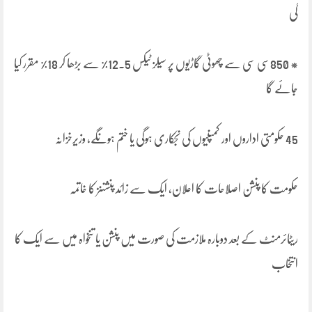
گی
* 850سی سی سے چھوٹی گاڑیوں پر سیلز ٹیکس 12.5% سے بڑھا کر 18% مقرر کیا
جائے گا
45 حکومتی اداروں اور کمپنیوں کی نجکاری ہوگی یا ختم ہونگے، وزیرخزانہ
حکومت کا پنشن اصلاحات کا اعلان، ایک سے زائد پنشننز کا خاتمہ
ریٹائرمنٹ کے بعد دوبارہ ملازمت کی صورت میں پنشن یا تنخواہ میں سے ایک کا
انتخاب