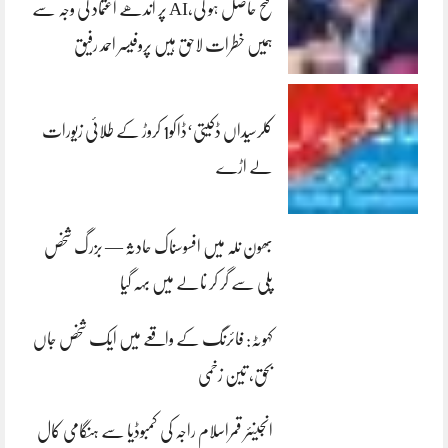
فتح حاصل ہو گی،AI پر اندھے اعتماد کی وجہ سے
ہمیں خطرات لاحق ہیں پروفیسر احمد رفیق
کلرسیداں ڈکیتی‘ڈاکو1 کروڑ کے طلائی زیورات
لے اڑے
بھون نلہ میں افسوسناک حادثہ — بزرگ شخص
پلی سے گر کر نالے میں بہہ گیا
کہوٹہ: فائرنگ کے واقعے میں ایک شخص جاں
بحق، تین زخمی
انجینئر قمراسلام راجہ کی کمبوڈیا سے ہنگامی کال