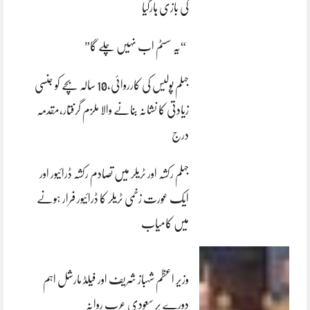
کی بازی ہارگیا
“یہ سسٹم اب نہیں چلے گا”
جہلم پولیس کی کارروائی،10 سالہ بچے کو جنسی
زیادتی کا نشانہ بنانے والا ملزم گرفتار،مقدمہ
درج
جہلم رکشہ اور ٹریلر میں تصادم رکشہ ڈرائیور اور
ایک عورت زخمی ٹریلر کا ڈرائیور فرار ہونے
میں کامیاب
وزیر اعظم شہباز شریف اور فیلڈ مارشل اہم
دورے پر سعودی عرب روانہ