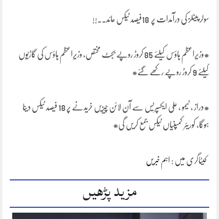
سولر پینلز کی درآمدات پر 18فیصد ٹیکس عائد۔۔!!
*‏وزیراعظم ہاؤس کیلئے 85 کروڑ روپے بجٹ مختص، وزیراعظم ہاؤس کی گاڑیوں
کیلئے 9 کروڑ روپے رکھے گئے*
*دراز ، ٹیمو ، علی ایکسپریس سے آن لائن چیزیں خریدنے پر 18 فیصد ٹیکس دینا
ہوگا، کوریئر کمپنیاں ٹیکس جمع کریں گی*
کیٹاگری میں :
اہم خبریں
مزید پڑھیں