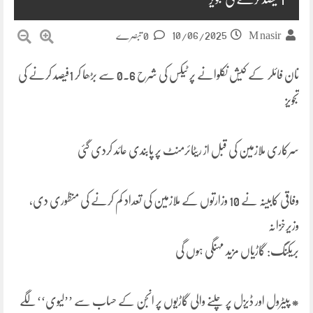
10/06/2025
M nasir
0 تبصرے
نان فائلر کے کیش نکلوانے پر ٹیکس کی شرح 0.6 سے بڑھا کر 1فیصد کرنے کی
تجویز
سرکاری ملازمین کی قبل از ریٹائرمنٹ پر پابندی عائد کردی گئی
وفاقی کابینہ نے 10 وزارتوں کے ملازمین کی تعداد کم کرنے کی منظوری دی،
وزیرخزانہ
بریکنگ: گاڑیاں مزید مہنگی ہوں گی
* پیٹرول اور ڈیزل پر چلنے والی گاڑیوں پر انجن کے حساب سے ’’لیوی‘‘ لگے