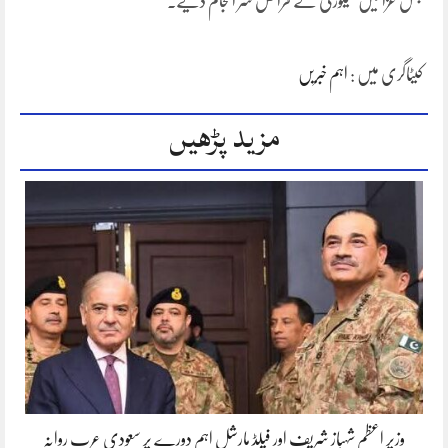
مجلس عزا میں سیکورٹی کے فرائض سر انجام دیے۔
کیٹاگری میں :
اہم خبریں
مزید پڑھیں
وزیر اعظم شہباز شریف اور فیلڈ مارشل اہم دورے پر سعودی عرب روانہ