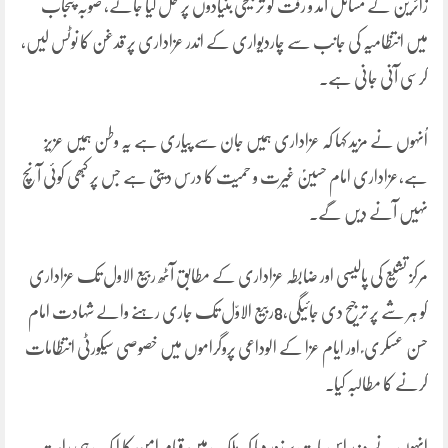
زائرین کے مسائل آمد و رفت کو تر جیحی بنیادوں پر حل کیا جائے، صوبہ پنجاب
میں انتظامیہ کی جانب سے چاردیواری کے اندر عزاداری پر قدغن کا نوٹس لیں،
کرسی آنی جانی ہے۔
اُنہوں نے مزید کہا کہ عزاداری ہمیں جان سے پیاری ہے یہ وطن ہمیں عزیز
ہے،عزاداری امام حسینؑ غیرت و حمیت کا درس دیتی ہے جس پر کبھی کوئی آنچ
نہیں آنے دیں گے۔
مرکز تشیع کی پالیسی اور ضابطہ عزاداری کے مطابق آٹھ ربیع الاول تک عزاداری
کو ہر شے پر ترجیح دی جائیگی،8ربیع الاوّل تک جاری رہنے والے شہادت امام
حسن عسکری ؑ اور ایام عزا کے الوداعی پروگراموں میں خصوصی سیکورٹی انتظامات
کرنے کا مطالبہ کیا۔
انہوں نے مزید اس بات پر زور دیا کہ ملک میں قیام امن کا ایک ہی راستہ