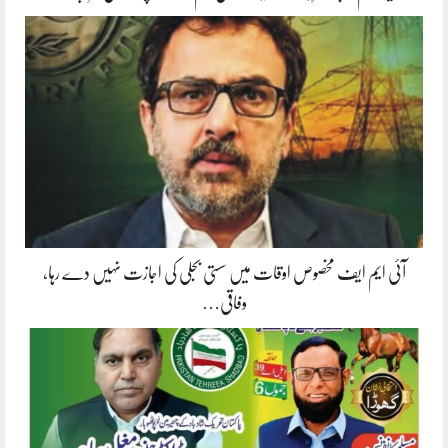
آئی ایم ایف مخصوص اوقات میں سستی بجلی کی اجازت نہیں دے رہا،
وفاقی…