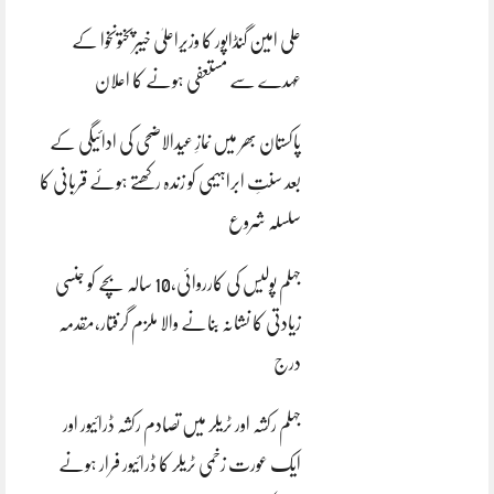
علی امین گنڈاپور کا وزیراعلیٰ خیبرپختونخوا کے
عہدے سے مستعفی ہونے کا اعلان
پاکستان بھر میں نمازِ عیدالاضحی کی ادائیگی کے
بعد سنتِ ابراہیمی کو زندہ رکھتے ہوئے قربانی کا
سلسلہ شروع
جہلم پولیس کی کارروائی،10 سالہ بچے کو جنسی
زیادتی کا نشانہ بنانے والا ملزم گرفتار،مقدمہ
درج
جہلم رکشہ اور ٹریلر میں تصادم رکشہ ڈرائیور اور
ایک عورت زخمی ٹریلر کا ڈرائیور فرار ہونے