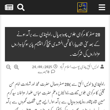
Skip
to
content
28 صفر کا مرکزی جلوس چوہڑ ہرپال راولپنڈی سے برآمد ہونے
کے بعد سخی شاہ پیارا کاظمی المشہدی پہنچ کر اختتام پذیر ہو گیا ہزاروں
عزاداروں کی شرکت۔
24/08/2025
اویس الحق پنڈی پوسٹ،اسلام آباد
0 تبصرے
راولپنڈی(اویس الحق سے)28 صفر وصال حضرت محمدؐ اور شہادت امام حسن
مجتبیٰؑ کا مرکزی جلوس تابوت،ذوالجناح وعلم حضرت عباس علمدار عزاخانہ سید کرم
حسین شاہ پشاور روڈ چوہڑ ہڑپال سے برآمد ہوا۔ایسے میں مختلف گھروں سے برآمد