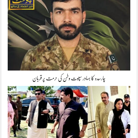
چارسدہ کا بہادر سپوت وطن کی حرمت پر قربان