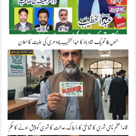
جموں 6 تحریک شاد باد کا عبدالخطیب چودھری کی حمایت کا اعلان
قائداعظم نامی شہری کا شناختی کارڈ بلاک،عدالت کا شہری کو پیش ہونے کا حکم