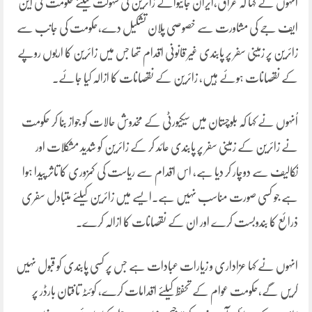
انہوں نے کہا کہ عراق،ایران جانیوالے زائرین کی سہولت کیلئے حکومت ٹی این
ایف جے کی مشاورت سے خصوصی پلان تشکیل دے،حکومت کی جانب سے
زائرین پر زمینی سفر پر پابندی غیر قانونی اقدام تھا جس میں زائرین کا اربوں روپے
کے نقصانات ہوئے ہیں، زائرین کے نقصانات کا ازالہ کیا جائے۔
اُنہوں نے کہا کہ بلوچستان میں سیکیورٹی کے مخدوش حالات کو جواز بنا کر حکومت
نے زائرین کے زمینی سفر پر پابندی عائد کر کے زائرین کو شدید مشکلات اور
تکالیف سے دوچار کر دیا ہے، اس اقدام سے ریاست کی کمزوری کا تاثر پیدا ہوا
ہے جو کسی صورت مناسب نہیں ہے۔ایسے میں زائرین کیلئے متبادل سفری
ذرائع کا بندوبست کرے اور ان کے نقصانات کا ازالہ کرے۔
انہوں نے کہا عزاداری و زیارات عبادات ہے جس پر کسی پابندی کو قبول نہیں
کریں گے،حکومت عوام کے تحفظ کیلئے اقدامات کرے، کوئٹہ تافتان بارڈر پر