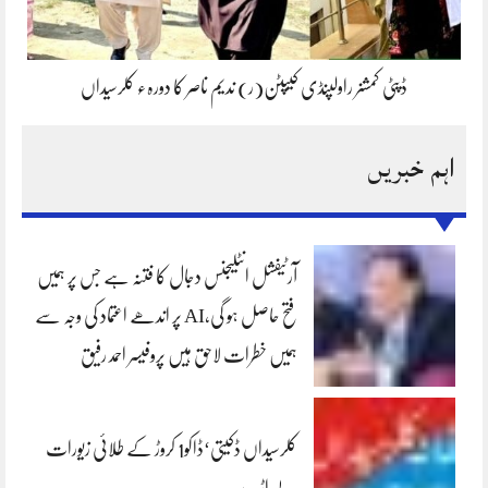
ڈپٹی کمشنر راولپنڈی کیپٹن(ر) ندیم ناصر کا دورہء کلرسیداں
اہم خبریں
آرٹیفشل انٹلیجنس دجال کا فتنہ ہے جس پر ہمیں
فتح حاصل ہو گی،AI پر اندھے اعتماد کی وجہ سے
ہمیں خطرات لاحق ہیں پروفیسر احمد رفیق
کلرسیداں ڈکیتی‘ڈاکو1 کروڑ کے طلائی زیورات