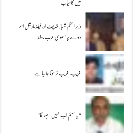
میں کامیاب
وزیر اعظم شہباز شریف اور فیلڈ مارشل اہم
دورے پر سعودی عرب روانہ
غریب، غریب تر ہوتا جا رہا ہے
“یہ سسٹم اب نہیں چلے گا”