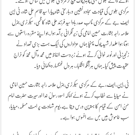
ہونے والے جلوس بھی چوہڑ چوک پہنچ کر مرکزی جلوس میں شامل ہو گئے۔
مرکزی جلوس کی قیادت سجادہ نشین دربارسخی شاہ پیارا سید قاسم علی شاہ، ٹی این
ایف جے کے مرکزی نائب صدر باوا سید فرزند علی شاہ کاظمی، سیکرٹری جنرل
علامہ راجہ بشارت حسین امامی کی زیر نگرانی برآمد ہوا۔جو اپنے مقررہ راستوں سے
ہوتا ہوا علمدار شہید چوک پہنچا جہاں عزاداروں کی ایک بہت بڑی تعداد نے
زنجیرزنی اور نوحہ خوانی کرتے ہوئے زبردست الفاظ میں محمد و آل محمدؐ کو خراج
عقیدت پیش کیا۔جہاں ہر آنکھ اشکبار، ہر دل غمگسار دیکھائی دیا۔
ٹی،این،ایف،جے کے مرکزی سیکرٹری جنرل علامہ راجہ بشارت حسین امامی
نے میڈیا سے خطاب کرتے ہوئے کہاکہ اسوہ رسولؐ خدا اور سیرت حضرت امام
حسنؑ امن کے قیام کا بہترین درس دیتا ہے،یوم شہادت پر امت مسلمہ،میڈیا،
سب خاموش ہیں جس سے افسوس ہوا ہے۔