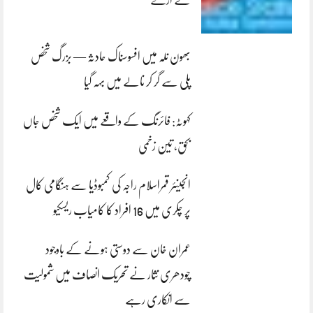
لے اڑے
بھون نلہ میں افسوسناک حادثہ — بزرگ شخص
پلی سے گر کر نالے میں بہہ گیا
کہوٹہ: فائرنگ کے واقعے میں ایک شخص جاں
بحق، تین زخمی
انجینئر قمراسلام راجہ کی کمبوڈیا سے ہنگامی کال
پر چکری میں 16 افراد کا کامیاب ریسکیو
عمران خان سے دوستی ہونے کے باوجود
چودھری نثار نے تحریک انصاف میں شمولیت
سے انکاری رہے