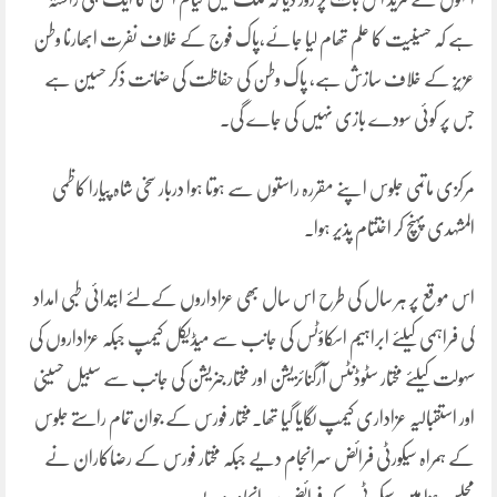
ہے کہ حسینیت کا علم تھام لیا جائے،پاک فوج کے خلاف نفرت ابھارنا وطن
عزیز کے خلاف سازش ہے، پاک وطن کی حفاظت کی ضمانت ذکر حسین ہے
جس پر کوئی سودے بازی نہیں کی جاے گی۔
مرکزی ماتمی جلوس اپنے مقررہ راستوں سے ہوتا ہوا دربار سخی شاہ پیارا کاظمی
المشہدی پہنچ کر اختتام پذیر ہوا۔
اس موقع پر ہر سال کی طرح اس سال بھی عزاداروں کےلئے ابتدائی طبی امداد
کی فراہمی کیلئے ابراہیم اسکاؤٹس کی جانب سے میڈیکل کیمپ جبکہ عزاداروں کی
سہولت کیلئے مختار سٹوڈنٹس آرگنائزیشن اور مختار جنریشن کی جانب سے سبیل حسینی
اور استقبالیہ عزاداری کیمپ لگایا گیا تھا۔مختار فورس کے جوان تمام راستے جلوس
کے ہمراہ سیکورٹی فرائض سرانجام دیے جبکہ مختار فورس کے رضاکاران نے