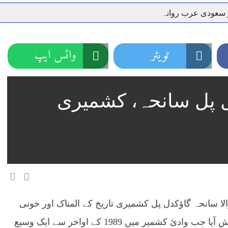
ر سعودی عرب روانہ
نہیں دے رہا، وفاقی وزیر توانائی اویس لغاری
جموں 6 تحریک شاد باد کا عبدالخطیب چودھری کی حمایت کا اعلان
 شہری کو پیش ہونے کا حکم
چارسدہ کا بہادر سپوت وطن کی 
ٹویٹر
واٹس ایپ
رسیداں
خلاف سخت ایکشن، 2 اے ایس آئی سمیت 12 اہلکاروں کو نوکری سے فارغ کردیا گیا۔
ر انداز متاثرین
اسسٹنٹ کمشنر کلرسیداں سیدہ زینب حسین
199: گاؤکدل پل سانحہ، کشمیری
اتھ سپردِ خاک
ش آنے والا سانحہ گاؤکدل پل کشمیری تاریخ کے المناک اور خونی
واقعات میں شمار ہوتا ہے۔ یہ واقعہ اُس وقت پیش آیا جب وادیٔ کشمیر میں 1989 کے اواخر سے ایک وسیع