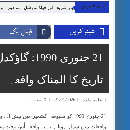
اہم خبریں
وزیر اعظم شہباز شریف اور فیلڈ مارشل اہم دورے پ
آئی ایم ایف مخصوص اوقات میں سستی بجلی کی اجازت 
قائداعظم نامی شہری کا شناختی کارڈ بلاک،عدالت کا
شیئر کریں
فیس بک
ڈپٹی کمشنر راولپنڈی کیپٹن(ر) ندیم ناصر کا دورہء کل
اسلام آباد میں غیرملکی وفود کی آمد کے موقع پر ڈیوٹی سے غائب پولیس اہلکاروں کی
مون سون بارشیں، لینڈ سلائیڈنگ اور کوٹلی ستیاں کے نظ
21 جنوری 0
شہید گر وپ کیپٹنعاصم طارق مکمل فوجی اعزاز کے س
تاریخ کا المناک واقعہ
عامر واجد
21/01/2026
0 تبصرے
21 جنوری 1990 کو مقبوضہ کشمیر میں پی