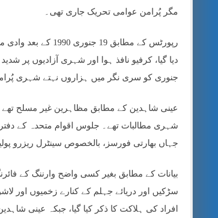
مگر پُرامن عوامی تحریک جاری تھی۔
رپورٹس کے مطابق 19 
جنوری کو سری نگر میں ہزاروں نہتے شہری پُر
عینی شاہدین کے مطابق مظاہرین غیر مسلح تھے او
شہری مطالبات تھے۔ جلوس اقوام متحدہ کے دفتر کی
جہاں بھارتی فورسز، بالخصوص سینٹرل ریزرو پولیس فورس (CRPF) نے ج
بیانات کے مطابق بغیر کسی واضح وارننگ کے فائ