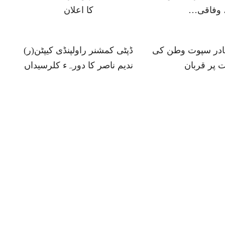
 وفاقی…
کا اعلان
ہادر سپوت وطن کی
ڈپٹی کمشنر راولپنڈی کیپٹن(ر)
 پر قربان
ندیم ناصر کا دورہء کلرسیداں