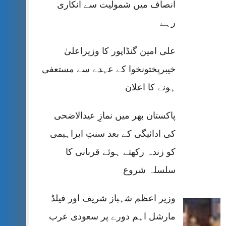
انصاف میں شمولیت سے انکاری
رہے
علی امین گنڈاپور کا وزیراعلیٰ
خیبرپختونخوا کے عہدے سے مستعفی
ہونے کا اعلان
پاکستان بھر میں نمازِ عیدالاضحی
کی ادائیگی کے بعد سنتِ ابراہیمی
کو زندہ رکھتے ہوئے قربانی کا
سلسلہ شروع
وزیر اعظم شہباز شریف اور فیلڈ
مارشل اہم دورے پر سعودی عرب