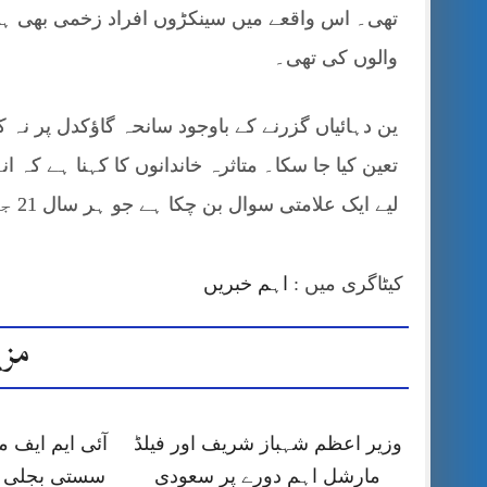
تھی۔ اس واقعے میں سینکڑوں افراد زخمی بھی ہو
والوں کی تھی۔
ین دہائیاں گزرنے کے باوجود سانحہ گاؤکدل پر نہ 
تعین کیا جا سکا۔ متاثرہ خاندانوں کا کہنا ہے کہ 
لیے ایک علامتی سوال بن چکا ہے جو ہر سال 21 جنوری کو دوبارہ زندہ ہو جاتا ہے۔
کیٹاگری میں :
اہم خبریں
مزی
وزیر اعظم شہباز شریف اور فیلڈ
آئی ایم ایف
مارشل اہم دورے پر سعودی
سستی بجلی ک