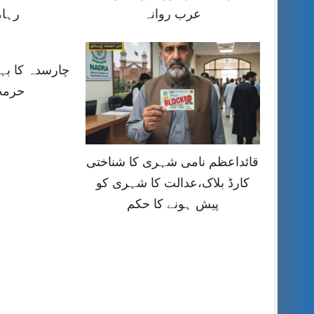
عرب روانہ
رہا،
چارسدہ کا ب
حرمت
قائداعظم نامی شہری کا شناختی
کارڈ بلاک،عدالت کا شہری کو
پیش ہونے کا حکم