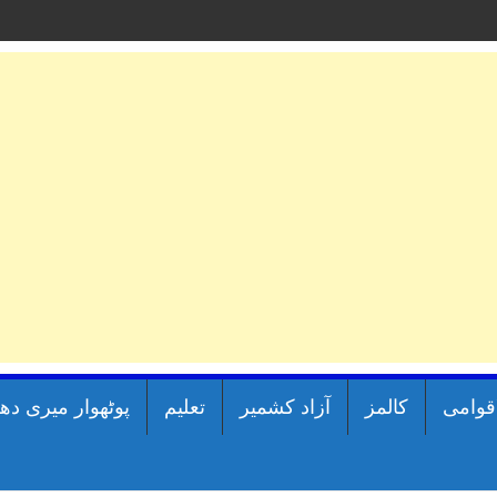
اقوامی
کالمز
آزاد کشمیر
تعلیم
پوٹھوار میری دھ