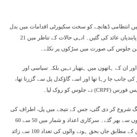
جنوری 1990 کے بعد وادی میں انتظامی ڈھانچے کو سخت سکیورٹی اقدامات میں بدل
دیا گیا، کرفیو نافذ ہوا اور شہری آزادیوں پر شدید پابندیاں عائد کی گئیں۔ انہی حالات کے تناظر میں 21
امن جلوس کی صورت میں سڑکوں پر نکلے۔
ر ان کے ہاتھوں میں ہتھیار نہیں بلکہ سیاسی اور
 جانب جا رہا تھا اور اسے گاؤکدل پل سے گزرنا تھا،
لوس کو روک لیا۔
رنگ شروع کر دی گئی، جس کے نتیجے میں پل، اطراف کی
سڑکیں اور دریائے جہلم کے کنارے زخمیوں اور لاشوں سے بھر گئے۔ سرکاری اعداد و شمار میں 50 سے 60
افراد کی ہلاکت کا ذکر کیا گیا، جبکہ عینی شاہدین کے مطابق جاں بحق ہونے والوں کی تعداد 100 سے زائد