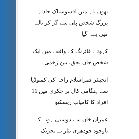
بھون نلہ میں افسوسناک حادثہ —
بزرگ شخص پلی سے گر کر نالے
میں بہہ گیا
کہوٹہ: فائرنگ کے واقعے میں ایک
شخص جاں بحق، تین زخمی
انجینئر قمراسلام راجہ کی کمبوڈیا
سے ہنگامی کال پر چکری میں 16
افراد کا کامیاب ریسکیو
عمران خان سے دوستی ہونے کے
باوجود چودھری نثار نے تحریک