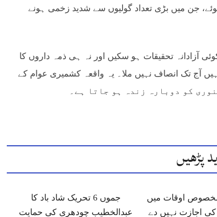
ئے، جن میں بڑی تعداد گولیوں سے شدید زخمی ہونے
کوئی آزادانہ تحقیقات ہو سکیں اور نہ ہی ذمہ داروں کا
انہیں آج تک انصاف نہیں ملا۔ یہ واقعہ کشمیری عوام کے
د پڑھیں
 مخصوص اوقات میں
جموں 6 تحریک شاد باد کا
ی اجازت نہیں دے
عبدالخطیب چودھری کی حمایت