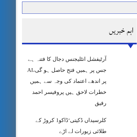
اہم خبریں
حرمت پر قربان
 کی پریس کانفرنس
آرٹیفشل انٹلیجنس دجال کا فتنہ ہے
جس پر ہمیں فتح حاصل ہو گی،AI
پر اندھے اعتماد کی وجہ سے ہمیں
خطرات لاحق ہیں پروفیسر احمد
رفیق
کلرسیداں ڈکیتی‘ڈاکو1 کروڑ کے
طلائی زیورات لے اڑے