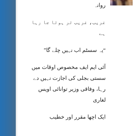
روانہ
غریب، غریب تر ہوتا جا رہا
ہے
“یہ سسٹم اب نہیں چلے گا”
آئی ایم ایف مخصوص اوقات میں
سستی بجلی کی اجازت نہیں دے
رہا، وفاقی وزیر توانائی اویس
لغاری
ایک اچھا مقرر اور خطیب