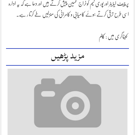
پر چیف ایڈیٹر اور پوری ٹیم کوخراج تحسین پیش کرتے ہیں اور دعا ہے کہ یہ ادارہ
اسی طرح ترقی کرتے ہوئے کامیابی و کامرانی کی منزلیں طے کرتا ر ہے۔
کیٹاگری میں :
کالم
مزید پڑھیں