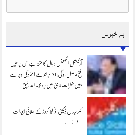
اہم خبریں
آرٹیفشل انٹلیجنس دجال کا فتنہ ہے جس پر ہمیں
فتح حاصل ہو گی،AI پر اندھے اعتماد کی وجہ سے
ہمیں خطرات لاحق ہیں پروفیسر احمد رفیق
کلرسیداں ڈکیتی‘ڈاکو1 کروڑ کے طلائی زیورات
لے اڑے