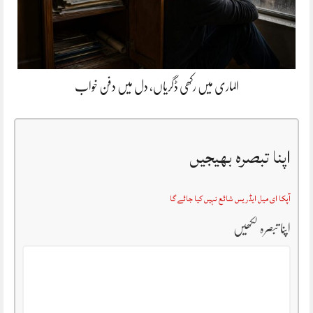
الماری میں رکھی ڈگریاں، دل میں دفن خواب
اپنا تبصرہ بھیجیں
آپکا ای میل ایڈریس شائع نہیں کیا جائے گا
اپنا تبصرہ لکھیں