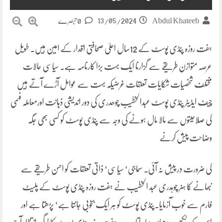
13/05/2024
Abdul Khateeb
0 تبصرے
ہفت روزہ پنڈی پوسٹ کے 12سال اعلیٰ صحافتی اقدار کے امین ہیں۔ طویل
عرصہ متوازن طریقے سے گزارنا ایک بہت بڑا کارنامہ ہے۔ سیاسی حالات
مختلف شخصیات شکایات تعلقات غرضیکہ بہت سے عوامل آڑے آتے ہیں
چیف ایڈیٹر پنڈی پوسٹ عبدالخطیب چوھدری کی دور اندیشی ذہانت اورمعاملہ فہمی
کی صلاحیتوں سے مالا مال ہونے کی وجہ سے پنڈی پوسٹ کو کسی بھی جگہ
وضاحت پیش کرنے
کی ضرورت در پیش نہ آئی۔ سماجی‘ سیاسی‘ ذاتی تعلقات کو احسن طریقے سے
نبھانے کا ہنر چوہدری عبد الخطیب نے ہفت روزہ پنڈی پوسٹ کے پلیٹ
فارم سے خوب آزمایا۔پنڈی پوسٹ کو ہر ایک بخوبی جانتا ہے‘ پڑھتا ہے اور