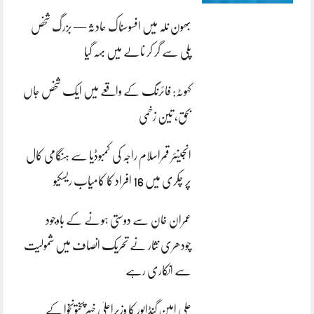
بھون نلہ میں افسوسناک حادثہ — بزرگ شخص
پلی سے گر کر نالے میں بہہ گیا
کہوٹہ: فائرنگ کے واقعے میں ایک شخص جاں
بحق، تین زخمی
انجینئر قمراسلام راجہ کی کمبوڈیا سے ہنگامی کال
پر چکری میں 16 افراد کا کامیاب ریسکیو
عمران خان سے دوستی ہونے کے باوجود
چودھری نثار نے تحریک انصاف میں شمولیت
سے انکاری رہے
علی امین گنڈاپور کا وزیراعلیٰ خیبرپختونخوا کے