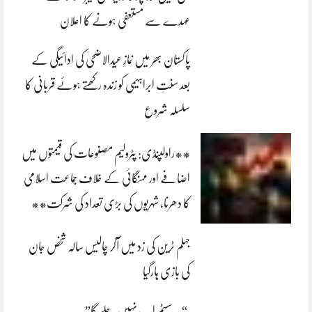
عہدے سے مستعفی ہونے کا اعلان
پاکستان بھر میں نمازِ عیدالاضحی کی ادائیگی کے
بعد سنتِ ابراہیمی کو زندہ رکھتے ہوئے قربانی کا
سلسلہ شروع
**راولپنڈی: پٹرولیم مصنوعات کی قیمتوں میں
اضافے اور مہنگائی کے خلاف جماعت اسلامی
کا دھرنا، شہریوں کی بڑی تعداد کی شرکت**
جہلم ٹرین کی زد میں آکر چالیس سالہ شخص جان
کی بازی ہارگیا
“یہ سسٹم اب نہیں چلے گا”