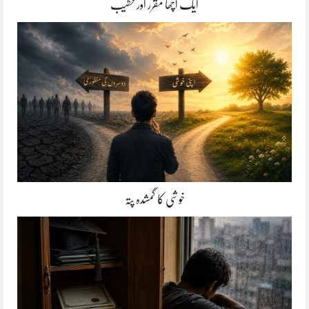
ایک اچھا مقرر اور خطیب
خوشی کا گمشدہ پتہ