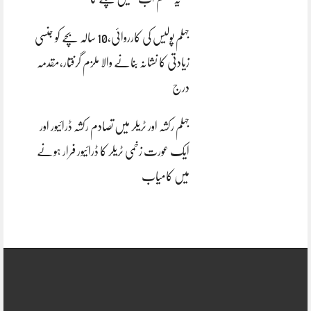
جہلم پولیس کی کارروائی،10 سالہ بچے کو جنسی
زیادتی کا نشانہ بنانے والا ملزم گرفتار،مقدمہ
درج
جہلم رکشہ اور ٹریلر میں تصادم رکشہ ڈرائیور اور
ایک عورت زخمی ٹریلر کا ڈرائیور فرار ہونے
میں کامیاب