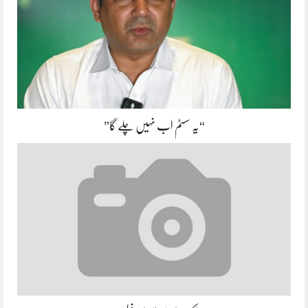
“یہ سسٹم اب نہیں چلے گا”