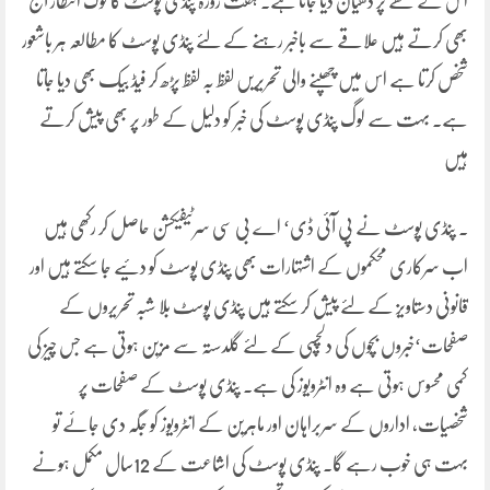
اس کے لکھے پر دھیان دیا جاتا ہے۔ ہفت روزہ پنڈی پوسٹ کا لوگ انتظار آج
بھی کرتے ہیں علاقے سے باخبر رہنے کے لئے پنڈی پوسٹ کا مطالعہ ہر باشعور
شخص کرتا ہے اس میں چھپنے والی تحریریں لفظ بہ لفظ پڑھ کر فیڈ بیک بھی دیا جاتا
ہے۔ بہت سے لوگ پنڈی پوسٹ کی خبر کو دلیل کے طور پر بھی پیش کرتے
ہیں
۔ پنڈی پوسٹ نے پی آئی ڈی‘ اے بی سی سرٹیفیکشن حاصل کر رکھی ہیں
اب سرکاری محکموں کے اشتہارات بھی پنڈی پوسٹ کو دئیے جا سکتے ہیں اور
قانونی دستاویز کے لئے پیش کر سکتے ہیں پنڈی پوسٹ بلا شبہ تحریروں کے
صفحات‘خبروں بچوں کی دلچسپی کے لئے گلدستہ سے مزین ہوتی ہے جس چیز کی
کمی محسوس ہوتی ہے وہ انٹرویوز کی ہے۔ پنڈی پوسٹ کے صفحات پر
شخصیات، اداروں کے سربراہان اور ماہرین کے انٹرویوز کو جگہ دی جائے تو
بہت ہی خوب رہے گا۔ پنڈی پوسٹ کی اشاعت کے 12سال مکمل ہونے