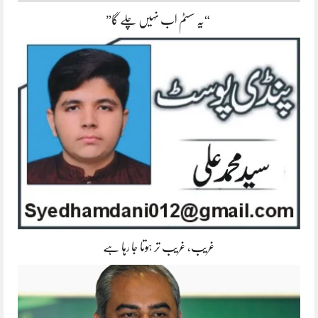
“یہ سسٹم اب نہیں چلے گا”
غریب، غریب تر ہوتا جا رہا ہے