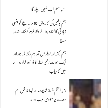
“یہ سسٹم اب نہیں چلے گا”
جہلم پولیس کی کارروائی،10 سالہ بچے کو جنسی
زیادتی کا نشانہ بنانے والا ملزم گرفتار،مقدمہ
درج
جہلم رکشہ اور ٹریلر میں تصادم رکشہ ڈرائیور اور
ایک عورت زخمی ٹریلر کا ڈرائیور فرار ہونے
میں کامیاب
وزیر اعظم شہباز شریف اور فیلڈ مارشل اہم
دورے پر سعودی عرب روانہ