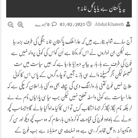
یہ پاکستان ہے یا پاگل خانہ؟
03/02/2023
Abdul Khateeb
0 تبصرے
آج سارے شواہد بتارہے ہیں کہ ہمارا ملک پاکستان خانہ جنگی کی طرف بڑھ رہا
ہے لیکن جن اداروں نے اس کو روکنا ہے اُن کواس کی کوئی پرواہ نہیں ہے
فوج کی طرف سے بار بار یہ بیانیہ دہرایا جا رہا ہے کہ ہمیں سیاست میں مت
گھیسٹو لیکن اگرگھسیٹنے والے ہی باز نہ آئیں تو چارہ گروں کے پاس اس کا کوئی
علاج نہیں فوج کتنی بار وارننگ دی گی پہلے بھی وہ کئی بار اعلان کر چکی ہے کہ
ہمارا سیاست سے کوئی واسطہ تعلق نہیں لیکن جب سیاسی پارٹیاں نام لے لے
کر بلکہ نام بگاڑ بگاڑ کر ایسا ارتکاب کریں تو اس کا کیا مداوا کیا جائے گا؟ایساسب کچھ
ہونے کے باوجود فوج کی قیادت کو کروڑوں بارسلام کہ وہ سب کچھ دیکھ اور سن کر
جو تادیدانہ ردعمل ظاہر کر رہی ہے وہ نہایت ہی مہذبانہ ہے جب فوج کے