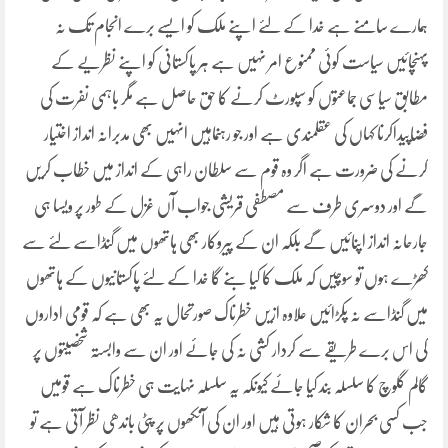
ہمارے سامنے ہے خدا کے لئے اپنے ملک کو ایسے برے انجام تک نہ
پہنچائیں سیاست کوئی ممنوع امر نہیں ہے ہر پاکستانی کو اپنے نظریے کے
مطابق سیاسی جماعتوں کو سپورٹ کرنے کا حق حاصل ہے مگر باہمی نفرت کی
فضاپیداکرنا کہاں کی عقلمندی ہے اور جو رہنماہیں انہیں بھی مدبرانہ انداز اختیار
کرنے کی ضرورت ہے اگر وہ قوم سے سلطان راہی کے انداز میں خطاب کریں
گے اور دوسری طرف سے مصطفی قریشی جواب آں غزل کے طور پر ویسا ہی
جارحانہ انداز اپنائیں گے بلکہ ان کے پیروکار بھی ہاتھوں میں گنڈاسے لئے سے
کھڑے ہوں تو سوچیں کہ ملک کا کیا بنے گا خدا کے لئے پاکستانیوں کے ہاتھوں
میں گنڈاسے نہ پکڑائیں علاوہ ازیں خطرناک صورتحال یہ بھی ہے کہ قومی اداروں
کی اس برے طریقے سے کردار کشی نہ کی جائے اور ان سے وابستہ شخصیتوں پر
گالم گلوچ کا سلسلہ بند کیا جائے کیونکہ یہ سلسلہ نہایت ہی خطرناک ہے قومیں
جب کسی بحران کا شکار ہوتی ہیں اور ان کی آنکھوں پر پٹی باندھی نظر آتی ہے تو