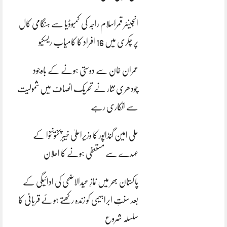
انجینئر قمراسلام راجہ کی کمبوڈیا سے ہنگامی کال
پر چکری میں 16 افراد کا کامیاب ریسکیو
عمران خان سے دوستی ہونے کے باوجود
چودھری نثار نے تحریک انصاف میں شمولیت
سے انکاری رہے
علی امین گنڈاپور کا وزیراعلیٰ خیبرپختونخوا کے
عہدے سے مستعفی ہونے کا اعلان
پاکستان بھر میں نمازِ عیدالاضحی کی ادائیگی کے
بعد سنتِ ابراہیمی کو زندہ رکھتے ہوئے قربانی کا
سلسلہ شروع