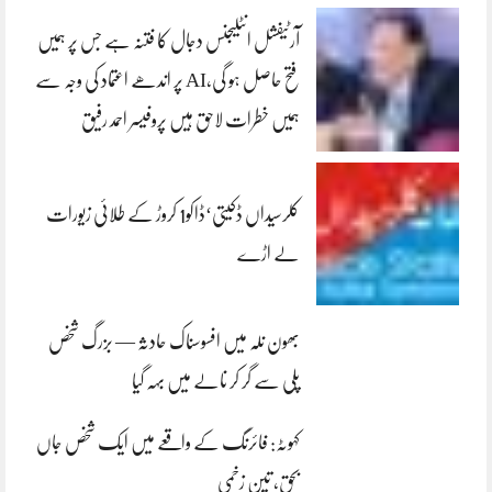
آرٹیفشل انٹلیجنس دجال کا فتنہ ہے جس پر ہمیں
فتح حاصل ہو گی،AI پر اندھے اعتماد کی وجہ سے
ہمیں خطرات لاحق ہیں پروفیسر احمد رفیق
کلرسیداں ڈکیتی‘ڈاکو1 کروڑ کے طلائی زیورات
لے اڑے
بھون نلہ میں افسوسناک حادثہ — بزرگ شخص
پلی سے گر کر نالے میں بہہ گیا
کہوٹہ: فائرنگ کے واقعے میں ایک شخص جاں
بحق، تین زخمی