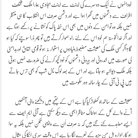
خودانہوں نے ایک دوسرے کی اینٹ سے اینٹ بجادی ہمارا ملک مختلف
اطراف سے دشمنوں میں گھرا ہوا ہے اور دشمن صرف اس انقلاب کا ہی منتظر
نہیں بلکہ وہ تو امن کے دنوں میں بھی اس خطہ پاک کو نشانے پر رکھے ہوتا ہے
اور اگر خدانخوستہ ہم خود اس کے لئے راہ ہموار کرتے ہیں تو پھر ذرا سوچئے کہ کیا ہو
گا؟اگر کسی ملک کی معیشت مضبوط بنیادوں پر استوار نہ ہو تو قومی خقاق اوربدامنی
کی صورت میں اندرونی اور بیرونی دشمنوں کو خود کچھ کرنے کی ضرورت نہیں ہوتی
بلکہ ملک دیوالیہ ہو جاتا ہے اور اس کے بعد لوگ نال شب کو بھی ترس جاتے
ہیں پی ٹی آئی کے چار سالہ دور حکومت میں
معیشت کے ساتھ جو کھلواڑ کیا گیا ہے اس کے نتیجے میں دیکھنے والی آنکھیں
آنے والے کل کے ہولناک مناظر ابھی سے دیکھ سکتی ہے آئی ایم ایف سے
ایسے معاہدے کئے گئے ہیں کہ نہ صرف اُن سے واپسی ممکن نہیں بلکہ یہ سوا
ہو کار ادارہ ہل من مزید کے نعرے لگا رہا ہے اس وقت سری لنکا کی مثال