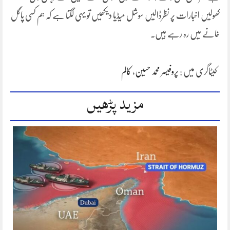
کھولیں اخبارات پر نظرڈالیں سوشل میڈیا دیکھیں تو یہی لگتا ہے کہ ہم کسی پاگل
خانے میں رہ رہے ہیں۔
کیٹاگری میں :
پروفیسر محمد حسین
،
کالم
مزید پڑھیں