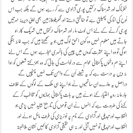
خطرناک اور شرمناک حرکتیں پوری آزادی سے کر رہے ہوں گے بلکہ جب اس
نوح کی انارکی پھیلتی ہے تو حفاظتی دستے اور گھریلوملازمین بھی اپنی دیرینہ حسرتیں
پوری کرنے کے لئے اس لوٹ ما ر اور شرمناک حرکتوں میں شریک کار ہو
جاتے ہیں معلوم نہیں وہ کون احمق لوگ ہیں جو یہ سمجھتے ہیں کہ جب خانہ جنگی
ہو گی تو وہ اپنے عشرت کدوں میں چین کی بانسری بجارہے ہوں گے اس لئے
اپنے ہم وطنوں پاکستانی عوام سے درخواست کی جاتی کہ وہ بھڑکتے شعلوں کو ہوا
نہ دیں یہ درست ہے کہ یہ شعلے اُن کے دامن تک نہیں پہنچیں گے
دراصل یہ ہمارے ان ساتھیوں نے جو اپنے ہی ملک کے لوگوں کے خلاف
جارحانہ رویہ اختیار کئے ہوئے ہیں یہ بات پاکستانی بھائیوں کو مخاطب کر کے
کہنے کی ضرورت ہے کہ انہوں نے ان قوموں کی تاریخ شاید نہیں پڑھی جو
انقلاب اور تبدیلی اور آزادی کے نام پر خونریزی کی طرف مائل ہوئے اور
انقلاب اور تبدیلی تو نہیں آئی اور نہ ہی حقیقی آزادی کا کہیں نشان ملاالبتہ