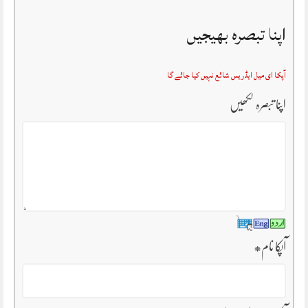
اپنا تبصرہ بھیجیں
آپکا ای میل ایڈریس شائع نہیں کیا جائے گا
اپنا تبصرہ لکھیں
آپکا نام
*