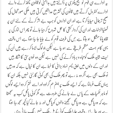
یہ ادارے ہی قوم کو صحیح پٹٹری پر ڈالتے ہیں بدامنی کو قانون نافذ کرنے والے
ادارے کنٹر ول کرتے ہیں قانون کی تشریح عدالتیں کرتی ہیں ملکی صورتحال کی
صحیح ترجمانی میڈیا کر تا ہے اور ان اداروں کو جب بے اثر کرنے کے لئے ان پر
گھٹیاالزامات اور ان کی کردار کشی کا عمل شروع کر دیا جائے تو پھر اس انار کی پر
قابو پانا مشکل ہو جاتا ہے جس کی طرف قوم کو لے جایا جا رہا ہوتا ہے اس وقت
یہی کام بہت منظم طریقے سے ہو رہا ہے لیکن جو لوگ ایسا کر رہے ہیں اُن کی
نیت شاید ملک کو تباہ و برباد کرنے کی نہیں ہے لیکن وہ خودپرستی کا شکار ہیں
اور ان کے دلوں میں اپنی نام نہاد بڑائی کا خبط ہے ان کا خیال ہے کہ وہ ہیں
تو ملک بھی ہے اگر وہ نہ رہے تو پھر ملک کی بھی کوئی گارنٹی نہیں بلکہ ان کا
یہاں تک فرمانا ہے کہ ایسے ملک پر ایٹم بم گرادو اور اسے ختم کر دو ایسے لوگوں
کو ماہر نفسیات کے پاس لے جانے کی ضرورت ہے مگر کوئی پاگل کب یہ سمجھتا
ہے کہ وہ پاگل ہے وہ پاگل سمجھنے والوں کو پاگل اور نہ جانے کیا کچھ سمجھ رہا ہوتا
ہے بہر حال اس وقت ہمارا ملک کوئی نارمل ملک نہیں لگ رہا ٹی وی