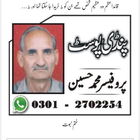
قائداعظم وہ عظیم شخص تھے جن کو نہ خریدا جا سکتا تھا اور نہ…
ختم نبوت