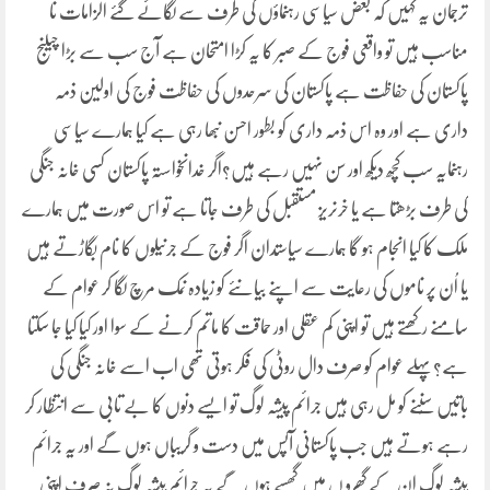
ترجمان یہ کہیں کہ بعض سیاسی رہنماؤں کی طرف سے لگائے گئے الزامات نا
مناسب ہیں تو واقعی فوج کے صبر کا یہ کڑا امتحان ہے آج سب سے بڑا چیلنج
پاکستان کی حفاظت ہے پاکستان کی سرحدوں کی حفاظت فوج کی اولین ذمہ
داری ہے اور وہ اس ذمہ داری کو بطور احسن نبھا رہی ہے کیا ہمارے سیاسی
رہنمایہ سب کچھ دیکھ اور سن نہیں رہے ہیں؟اگر خدانخواستہ پاکستان کسی خانہ جنگی
کی طرف بڑھتا ہے یا خرنریز مستقبل کی طرف جاتا ہے تو اس صورت میں ہمارے
ملک کا کیا انجام ہو گا ہمارے سیاستدان اگر فوج کے جرنیلوں کا نام بگاڑتے ہیں
یا اُن پر ناموں کی رعایت سے اپنے بیانئے کو زیادہ نمک مرچ لگا کر عوام کے
سامنے رکھتے ہیں تو اپنی کم عقلی اور حماقت کا ماتم کرنے کے سوا اور کیا کیا جا سکتا
ہے؟پہلے عوام کو صرف دال روٹی کی فکر ہوتی تھی اب اسے خانہ جنگی کی
باتیں سُننے کو مل رہی ہیں جرائم پیشہ لوگ تو ایسے دنوں کا بے تابی سے انتظار کر
رہے ہوتے ہیں جب پاکستانی آپس میں دست و گریباں ہوں گے اور یہ جرائم
پیشہ لوگ ان کے گھرو ں میں گھسے ہوں گے یہ جرائم پیشہ لوگ نہ صرف اپنی