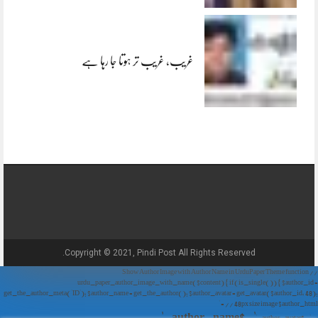
غریب، غریب تر ہوتا جا رہا ہے
Copyright © 2021, Pindi Post All Rights Reserved.
// Show Author Image with Author Name in UrduPaper Theme function
urdu_paper_author_image_with_name($content) { if (is_single()) { $author_id =
get_the_author_meta('ID'); $author_name = get_the_author(); $author_avatar = get_avatar($author_id, 48);
// 48px size image $author_html = '
' . $author_name . '
' . $author_avatar . '