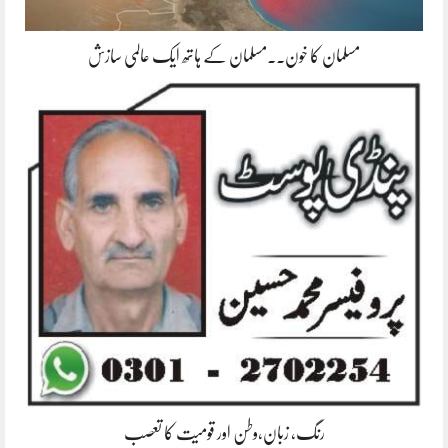
مسلمان کا خون۔۔مسلمان کے ہاتھ ایک عالمی سازش
رنگ، زبان،وطن اور قومیت کا تعصب