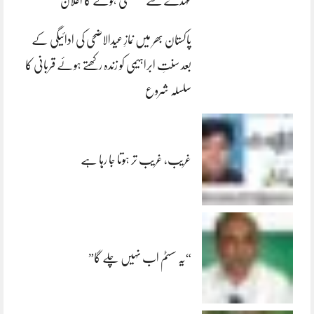
عہدے سے مستعفی ہونے کا اعلان
پاکستان بھر میں نمازِ عیدالاضحی کی ادائیگی کے
بعد سنتِ ابراہیمی کو زندہ رکھتے ہوئے قربانی کا
سلسلہ شروع
غریب، غریب تر ہوتا جا رہا ہے
“یہ سسٹم اب نہیں چلے گا”