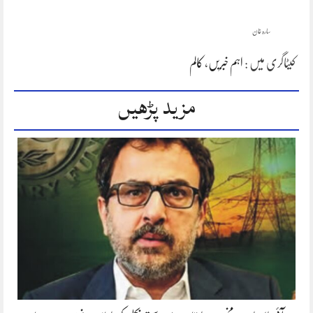
سارہ خان
کیٹاگری میں :
اہم خبریں
،
کالم
مزید پڑھیں