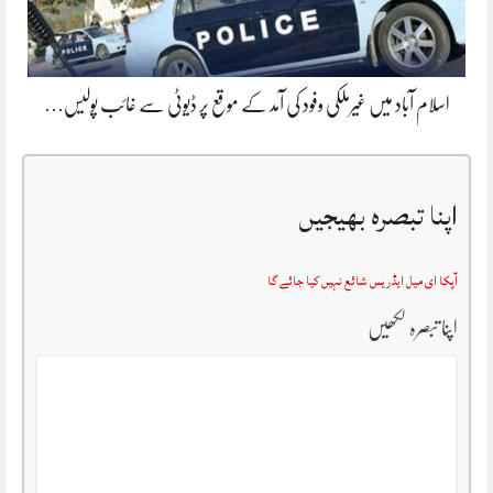
اسلام آباد میں غیرملکی وفود کی آمد کے موقع پر ڈیوٹی سے غائب پولیس…
اپنا تبصرہ بھیجیں
آپکا ای میل ایڈریس شائع نہیں کیا جائے گا
اپنا تبصرہ لکھیں