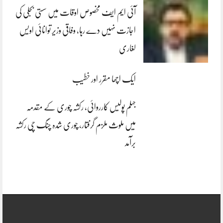
آئی ایم ایف مخصوص اوقات میں سستی بجلی کی
اجازت نہیں دے رہا، وفاقی وزیر توانائی اویس
لغاری
ایک اچھا مقرر اور خطیب
جہلم پولیس کارروائی، رکشہ چوری کے مقدمہ
میں ملوث ملزم گرفتار، چوری شدہ چنگ چی رکشہ
برآمد