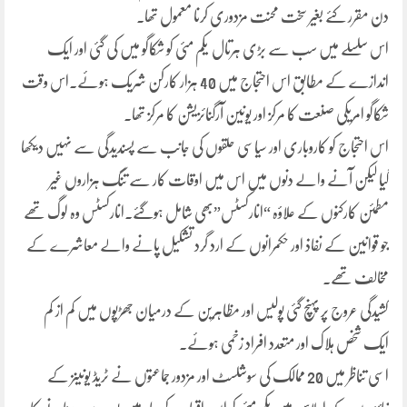
دن مقرر کئے بغیر سخت محنت مزدوری کرنا معمول تھا۔
اس سلسلے میں سب سے بڑی ہرتال یکم مئی کو شکاگو میں کی گئی اور ایک
اندازے کے مطابق اس احتجاج میں 40 ہزار کارکن شریک ہوئے۔اس وقت
شکاگو امریکی صنعت کا مرکز اور یونین آرگنائزیشن کا مرکز تھا۔
اس احتجاج کو کاروباری اور سیاسی حلقوں کی جانب سے پسندیدگی سے نہیں دیکھا
گیا لیکن آنے والے دنوں میں اس میں اوقات کار سے تنگ ہزاروں غیر
مطمئن کارکنوں کے علاؤہ “انارکسٹس”بھی شامل ہوگئے۔انارکسٹس وہ لوگ تھے
جو قوانین کے نفاذ اور حکمرانوں کے ارد گرد تشکیل پانے والے معاشرے کے
مخالف تھے۔
کشیدگی عروج پر پہنچ گئی پولیس اور مظاہرین کے درمیان جھڑپوں میں کم از کم
ایک شخص ہلاک اور متعدد افراد زخمی ہوئے۔
اسی تناظر میں 20 ممالک کی سوشلسٹ اور مزدور جماعتوں نے ٹریڈ یونینز کے