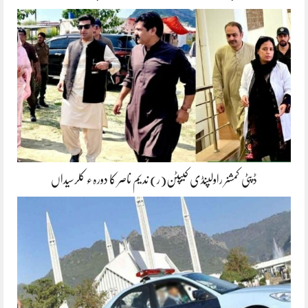
ڈپٹی کمشنر راولپنڈی کیپٹن(ر) ندیم ناصر کا دورہء کلرسیداں