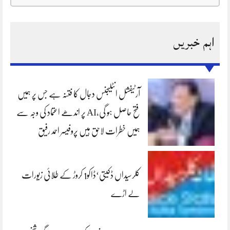
اہم خبریں
آرٹیفشل انٹلیجنس دجال کا فتنہ ہے جس پر ہمیں
فتح حاصل ہو گی،AI پر اندھے اعتماد کی وجہ سے
ہمیں خطرات لاحق ہیں پروفیسر احمد رفیق
کلرسیداں ڈکیتی‘ڈاکو1 کروڑ کے طلائی زیورات
لے اڑے