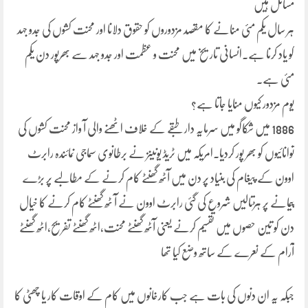
مسائل ہیں
ہر سال یکم مئی منانے کا مقصد مزدوروں کو حقوق دلانا اور محنت کشوں کی جدو جہد
کو یاد کرنا ہے۔انسانی تاریخ میں محنت و عظمت اور جدو جہد سے بھرپور دن یکم
مئی ہے۔
یوم مزدور کیوں منایا جاتا ہے؟
1886 میں شکاگو میں سرمایہ دار طبقے کے خلاف اٹھنے والی آ واز محنت کشوں کی
توانائیوں کو بھر پور کردیا۔امریکہ میں ٹریڈ یونینز نے برطانوی سماجی نمائندہ رابرٹ
اوون کے پیغام کی بنیاد پر دن میں آٹھ گھنٹے کام کرنے کے مطالبے پر بڑے
پیمانے پر ہڑتالیں شروع کی گئی رابرٹ اوون نے آ ٹھ گھنٹے کام کرنے کا خیال
دن کو تین حصوں میں تقسیم کرنے یعنی آٹھ گھنٹے محنت،اٹھ گھنٹے تفریح،اٹھ گھنٹے
آرام کے نعرے کے ساتھ وضع کیا تھا
جبکہ یہ ان دنوں کی بات ہے جب کارخانوں میں کام کے اوقات کار یا چھٹی کا