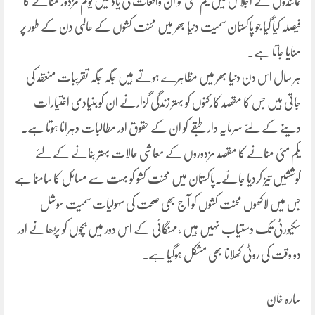
نمائندوں کے اجلاس میں یکم مئی کو ان واقعات کی یاد میں یوم مزدور منانے کا
فیصلہ کیا گیا جو پاکستان سمیت دنیا بھر میں محنت کشوں کے عالمی دن کے طور پر
منایا جاتا ہے۔
ہر سال اس دن دنیا بھر میں مظاہرے ہوتے ہیں جگہ جگہ تقریبات منعقد کی
جاتی ہیں جس کا مقصد کارکنوں کو بہتر زندگی گزارنے ان کو بنیادی اختیارات
دینے کے لئے سرمایہ دار طبقے کو ان کے حقوق اور مطالبات دہرانا ہوتا ہے۔
یکم مئی منانے کا مقصد مزدوروں کے معاشی حالات بہتر بنانے کے لئے
کوششیں تیز کردیا جائے۔پاکستان میں محنت کشو کو بہت سے مسائل کا سامنا ہے
جس میں لاکھوں محنت کشوں کو آج بھی صحت کی سہولیات سمیت سوشل
سکیورٹی تک دستیاب نہیں ہیں ،مہنگائی کے اس دور میں بچوں کو پڑھانے اور
دو وقت کی روٹی کھلانا بھی مشکل ہوگیا ہے۔
سارہ خان