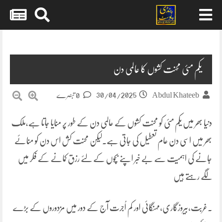
Skip
to
content
یکم مئی محنت کشوں کا عالمی دن
30/04/2025
Abdul Khateeb
0 تبصرے
دنیا بھر میں یکم مئی کو محنت کشوں کے عالمی دن کے طور پر منایا جاتا ہے،ملک
بھر میں اسی دن عام تعطیل کی جاتی ہے۔لیکن محنت کش اس دن کو منائے
جانے کی اہمیت سے بے خبر اپنے بچوں کے لئے رزق کمانے کے فکر میں
لگے رہتے ہیں
۔غربت،بیروزگاری،مہنگائی اور کم اُجرت آج کے دور میں مزدوروں کے بڑے