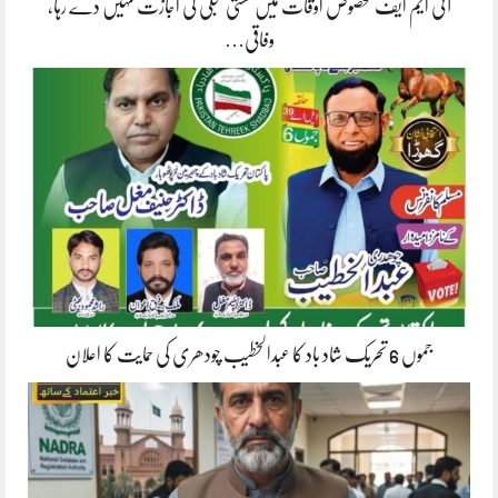
آئی ایم ایف مخصوص اوقات میں سستی بجلی کی اجازت نہیں دے رہا،
وفاقی…
جموں 6 تحریک شاد باد کا عبدالخطیب چودھری کی حمایت کا اعلان