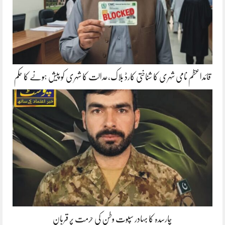
قائداعظم نامی شہری کا شناختی کارڈ بلاک،عدالت کا شہری کو پیش ہونے کا حکم
چارسدہ کا بہادر سپوت وطن کی حرمت پر قربان