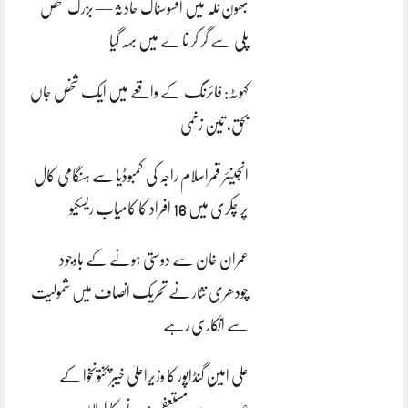
بھون نلہ میں افسوسناک حادثہ — بزرگ شخص
پلی سے گر کر نالے میں بہہ گیا
کہوٹہ: فائرنگ کے واقعے میں ایک شخص جاں
بحق، تین زخمی
انجینئر قمراسلام راجہ کی کمبوڈیا سے ہنگامی کال
پر چکری میں 16 افراد کا کامیاب ریسکیو
عمران خان سے دوستی ہونے کے باوجود
چودھری نثار نے تحریک انصاف میں شمولیت
سے انکاری رہے
علی امین گنڈاپور کا وزیراعلیٰ خیبرپختونخوا کے