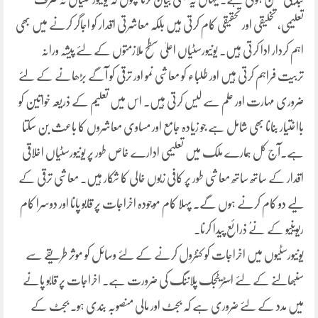
تعلیمی، تخلیقی اور تحقیقی کام کرتی ہیں بلکہ معاشرتی اقدار کو اجاگر کرنے میں بھی
اہم کردار ادا کرتی ہیں۔ یونیورسٹیاں اعلیٰ سطح ملازمتوں کے لئے پیشہ ورانہ
تربیت فراہم کرتی ہیں اور طلباء کو معاشی نمو اور ترقی کو آگے بڑھانے کے لئے
ضروری مہارت اور علم سے لیس کرتی ہیں۔ اس میں تعلیم کے ذریعہ خواتین کو
بااختیار بنانا بھی شامل ہے جو زیادہ جامع اور مساوی معاشروں کا باعث بن سکتا
ہے۔آج کل ہمارے ملک میں تعلیمی ادارے خاص طور پر یونیورسٹیاں اخلاقی
اقدار کے ساتھ ساتھ معاشی طور پر کافی زبوں خالی کا شکار ہیں۔ معاشی ترقی کے
لیے دو کام کرنے ہوں گے۔ پہلا کام موجودہ اخراجات پر قابو پانا اور دوسرا کام
ریوینیو کے نےُ ذرائع پیدا کرنا۔
یونیورسٹیوں میں اخراجات کو کنٹرول کرنے کے لئے وسائل کو موثر طریقے سے
سنبھالنے کے لئے اسٹریٹجک پلاننگ کی ضرورت ہے۔ اخراجات پر قابو پانے
میں مدد کے لئے ضروری ہے کہ بجٹ اور مالی منصوبہ بندی ہو۔ بجٹ کے