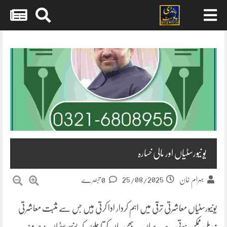
Skip
to
content
یو نیورسٹیاں اور مالی خسارہ
25/08/2025
بہرام خان
0 تبصرے
یونیورسٹیاں معاشرتی ترقی میں اہم کردار ادا کرتی ہیں جس سے مثبت معاشرتی
تبدیلی ممکن ہوتی ہے۔ یہاں یہ بھی بیان کرتا چلوں کہ یونیورسٹیاں نہ صرف