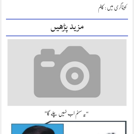
کیٹاگری میں :
کالم
مزید پڑھیں
“یہ سسٹم اب نہیں چلے گا”