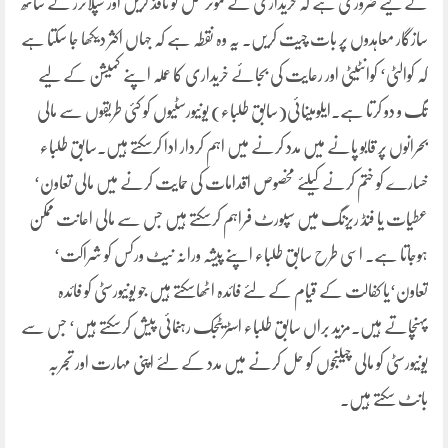
کے لیے ضروری ہے کہ خریداری کے موثر عمل کو نافذ کریں اور سپلائرز کے ساتھ
سازگار معاہدوں پر بات چیت کریں۔ یہ وہ نقطہ ہے کہ جہاں اکثر دیکھا جا سکتا ہے
کہ کوالٹی‘ کوانٹیٹی اور رعایت کی بجائے خریداری کا عملہ اپنے کمیشن کے لیے
تگ و دو کرتا ہے۔ایلومینائی(سابق طلباء) یونیورسٹیوں کو کئی طریقوں سے مالی
بحرانوں پر قابو پانے میں مدد کرنے میں اہم کردار ادا کرسکتے ہیں۔سابق طلباء
خسارے کو ختم کرنے کیلئے مخصوص اقدامات کی حمایت کرنے میں مالی تعاون‘
عطیات یا فنڈ ریزنگ میں سپورٹ فراہم کرسکتے ہیں جس سے مالی اعانت ممکن
ہوجاتا ہے۔ اسی طرح سابق طلباء اپنے پیشہ ورانہ نیٹ ورکس کو شراکت‘
تعاون‘یا کفالت کے قیام کے لئے فائدہ اٹھاسکتے ہیں جو یونیورسٹی کو فائدہ
پہنچاتے ہیں۔مزید براں سابق طلباء اسٹریٹجک رہنمائی پیش کرسکتے ہیں‘ جس سے
یونیورسٹی کو مالی چیلنجوں کو حل کرنے میں مدد کے لئے اپنی مہارت اور تجربہ
بانٹ سکتے ہیں۔