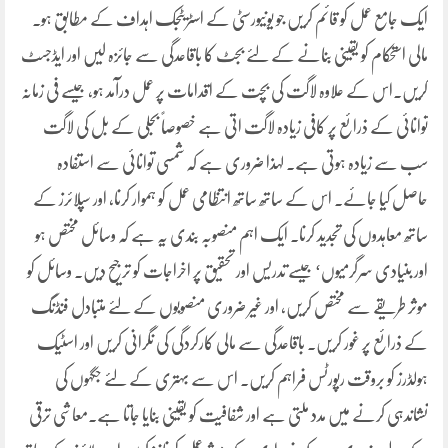
ایک جامع عمل کو قائم کریں جو یونیورسٹی کے اسٹریٹجک اہداف کے مطابق ہو۔
مالی استحکام کو یقینی بنانے کے لئے بجٹ کا باقاعدگی سے جائزہ لیں اور ایڈجسٹ
کریں۔اس کے علاوہ لاگت کی بچت کے اقدامات پر عمل درآمد ہو، جیسے فی زمانہ
توانائی کے ذرائع پر کافی زیادہ لاگت اتی ہے خصوصاً بجلی کے بل کی لاگت
سب سے زیادہ ہوتی ہے۔ لہذا ضروری ہے کہ شمسی توانائی سے استفادہ
حاصل کیا جائے۔ اس کے ساتھ ساتھ انتظامی عمل کو ہموار کرنا، اور سپلائرز کے
ساتھ معاہدوں کی تجدید کرنا۔ ایک اہم منصوبہ بندی یہ ہے کہ وسائل مختص ہو
اور بنیادی سرگرمیوں‘ جیسے تدریس اور تحقیق پر اخراجات کو ترجیح دیں۔ وسائل کو
موثر طریقے سے مختص کریں، اور غیر ضروری منصوبوں کے لئے متبادل فنڈنگ
کے ذرائع پر غور کریں۔ باقاعدگی سے مالی کارکردگی کی نگرانی کریں اور اسٹیک
ہولڈرز کو بروقت رپورٹس فراہم کریں۔ اس سے بہتری کے لئے جگہوں کی
نشاندہی کرنے میں مدد ملتی ہے اور شفافیت کو یقینی بنایا جاتا ہے۔معاشی ترقی