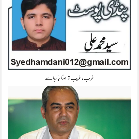
غریب، غریب تر ہوتا جا رہا ہے