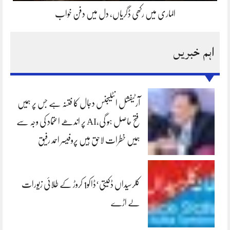
الماری میں رکھی ڈگریاں، دل میں دفن خواب
اہم خبریں
آرٹیفشل انٹلیجنس دجال کا فتنہ ہے جس پر ہمیں
فتح حاصل ہو گی،AI پر اندھے اعتماد کی وجہ سے
ہمیں خطرات لاحق ہیں پروفیسر احمد رفیق
کلرسیداں ڈکیتی‘ڈاکو1 کروڑ کے طلائی زیورات
لے اڑے