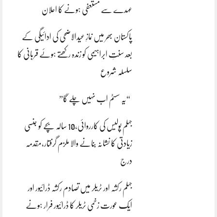
عہدے سے مستعفی ہونے کا اعلان
پاکستان بھر میں نمازِ عیدالاضحی کی ادائیگی کے
بعد سنتِ ابراہیمی کو زندہ رکھتے ہوئے قربانی کا
سلسلہ شروع
“یہ سسٹم اب نہیں چلے گا”
جہلم پولیس کی کارروائی،10 سالہ بچے کو جنسی
زیادتی کا نشانہ بنانے والا ملزم گرفتار،مقدمہ
درج
جہلم رکشہ اور ٹریلر میں تصادم رکشہ ڈرائیور اور
ایک عورت زخمی ٹریلر کا ڈرائیور فرار ہونے