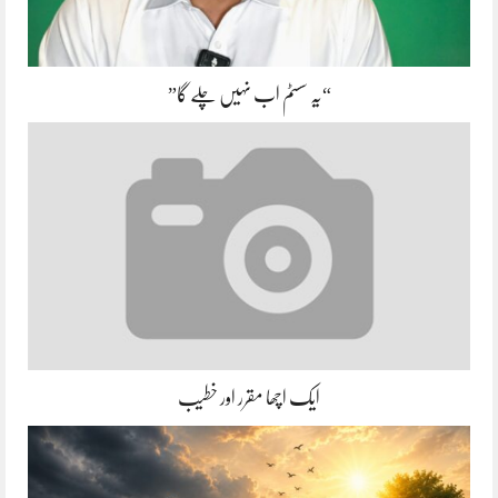
“یہ سسٹم اب نہیں چلے گا”
ایک اچھا مقرر اور خطیب