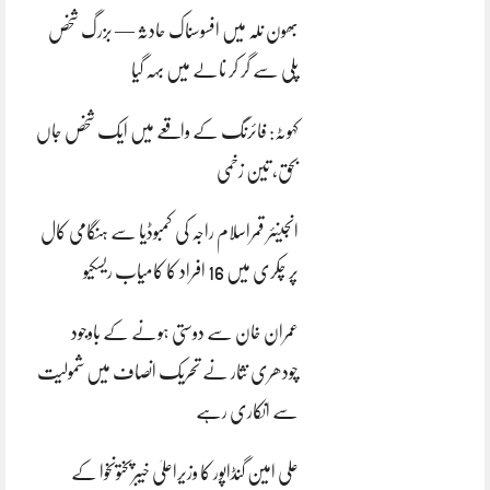
بھون نلہ میں افسوسناک حادثہ — بزرگ شخص
پلی سے گر کر نالے میں بہہ گیا
کہوٹہ: فائرنگ کے واقعے میں ایک شخص جاں
بحق، تین زخمی
انجینئر قمراسلام راجہ کی کمبوڈیا سے ہنگامی کال
پر چکری میں 16 افراد کا کامیاب ریسکیو
عمران خان سے دوستی ہونے کے باوجود
چودھری نثار نے تحریک انصاف میں شمولیت
سے انکاری رہے
علی امین گنڈاپور کا وزیراعلیٰ خیبرپختونخوا کے