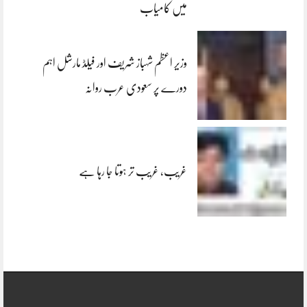
میں کامیاب
وزیر اعظم شہباز شریف اور فیلڈ مارشل اہم
دورے پر سعودی عرب روانہ
غریب، غریب تر ہوتا جا رہا ہے