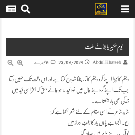
Skip
to
content
یومِ تکبیر یا بقائے ملّت
23/09/2024
Abdul Khateeb
0 تبصرے
ریشم کا کیڑا اپنے گرد ریشم کا تار بنانا شروع کرتا ہے اور اس وقت تک نہیں رکتا
جب تک اپنے گرد بنے جال میں خود قید نہ ہو جائے‘حتیٰ کہ اکثر اسی قید میں
زندگی بھی ہار بیٹھتا ہے۔
شاید شاعر نے اسی مقام کے لئے شعر لکھا ہے کہ!
ع۔ الجھا ہے پاؤں یار کا زلفِ دراز میں
لو آپ، اپنے دام میں صیّاد آ گیا