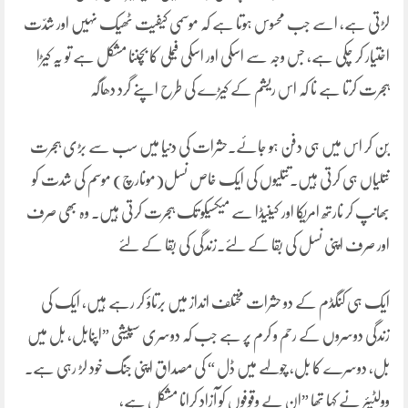
لڑتی ہے، اسے جب محسوس ہوتا ہے کہ موسمی کیفیت ٹھیک نہیں اور شدّت
اختیار کر چکی ہے، جس وجہ سے اسکی اور اسکی فیملی کا بچننا مشکل ہے تو یہ کیڑا
ہجرت کرتا ہے نا کہ اس ریشم کے کیڑے کی طرح اپنے گرد دھاگہ
بَن کر اس میں ہی دفن ہو جائے۔حشرات کی دنیا میں سب سے بڑی ہجرت
تتلیاں ہی کرتی ہیں۔تتلیوں کی ایک خاص نسل(مونارچ) موسم کی شدت کو
بھانپ کر نارتھ امریکا اور کینیڈا سے میکسیکو تک ہجرت کرتی ہیں۔ وہ بھی صرف
اور صرف اپنی نسل کی بقا کے لئے۔زندگی کی بقا کے لئے
ایک ہی کنگڈم کے دو حشرات مختلف انداز میں برتاؤ کر رہے ہیں، ایک کی
زندگی دوسروں کے رحم و کرم پر ہے جب کہ دوسری سپیشی ”اپنابل، بل میں
بل، دوسرے کا بل، چولہے میں ڈل “ کی مصداق اپنی جنگ خود لڑ رہی ہے۔
وولٹیئر نے کہا تھا ”ان بے وقوفوں کو آزاد کرانا مشکل ہے،