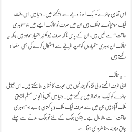
اس تقابلی جائزے کو ایک اور زاویے سے دیکھتے ہیں۔ دنیا میں اس وقت
ایک سو پچانوے ممالک ہیں جن میں صرف نو ممالک ایسے ہیں جو ”جوہری
طاقت“ سے لیس ہیں، ان کے پاس نا کہ صرف نیوکلئیر ہتھیار موجود ہیں بلکہ یہ
ممالک ان جوہری ہتھیاروں کوبھرپور طریقے سے استعمال کرنے کی بھی استعداد
رکھتے ہیں
۔ یہ ممالک
اپنی طرف اٹھنے والی نگاہ کو چند لمحوں میں عبرت کا نشان بنا سکتے ہیں۔اس تقابلی
جائزے کو ایک اور انداز میں پرکھتے ہیں۔ دنیا میں تقریباََ انچاس مسلم اکثریتی
ملک آباد ہیں جن میں سے صرف ایک ملک (پاکستان) ہے جو ”جوہری
طاقت“ سے مالا مال ہے۔ بقا کی جنگ کے لئے تو جنگ ہونے سے پہلے
چاق و چوبند رہنا ضروری ہوتا ہے