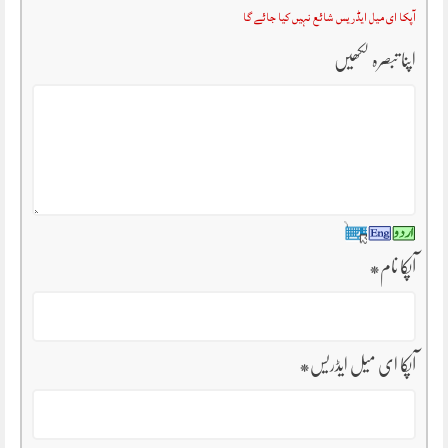
آپکا ای میل ایڈریس شائع نہیں کیا جائے گا
اپنا تبصرہ لکھیں
آپکا نام
*
آپکا ای میل ایڈریس
*