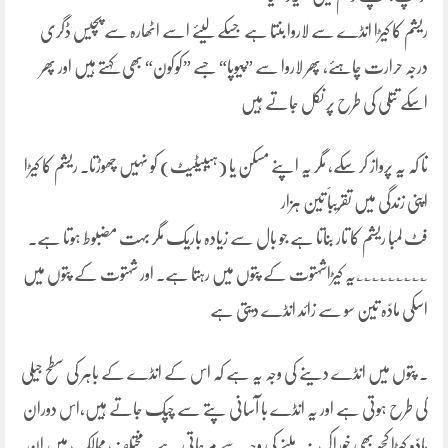
ریشم کا کیڑا انڈے سے لاروا بنتا ہے جسکے لیئے اسے اٹھارہ سے پچیس ڈگری
درجہ حرارت چاہئے، پھر لاروا سے ”پیوپا“ جسے ”کوکون“ بھی کہتے ہیں اور پھر
اسکے تتلی کی طرح پر نکل جاتے ہیں
تا کہ یہ پرواز کر سکے، مگر یہ اپنے مسکن یا (ہیبیٹیٹ) کو نہیں چھوڑتا۔ ریشم کا کیڑا
اپنی زندگی میں تقریباََ تین ہزار
فٹ لمبا ریشم کا تار بناتا ہے جو بال سے زیادہ باریک مگر بہت مضبوط ہوتا ہے۔
؎؎؎؎؎؎؎؎؎یہ کیڑاشہتوت کے پتوں میں رہتا ہے۔ اور شہتوت کے پتوں میں
اسکی مادّہ تین سو سے زائد انڈے دیتی ہے
۔ پتوں میں انڈے دینے کی وجہ یہ ہے کہ اس کے انڈے کے باہر کی سطح جیلی
کی طرح ہوتی ہے اور یہ انڈے با آسانی پتے سے چپک جاتے ہیں،اس دوران
مادّہ کیڑا کچھ بھی خوراک نہ ملنے کی وجہ سے مر جاتی ہے۔ مختلف ممالک میں ان