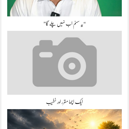
“یہ سسٹم اب نہیں چلے گا”
ایک اچھا مقرر اور خطیب