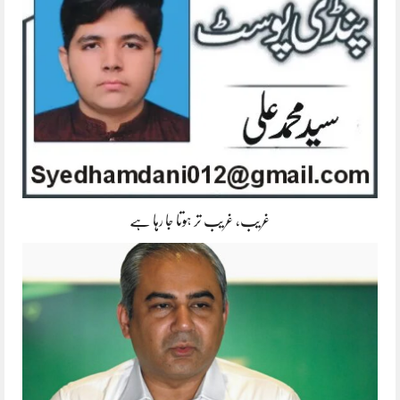
غریب، غریب تر ہوتا جا رہا ہے