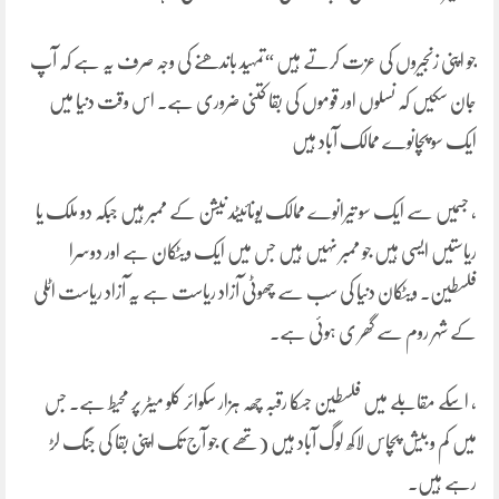
جو اپنی زنجیروں کی عزت کرتے ہیں “تمہید باندھنے کی وجہ صرف یہ ہے کہ آپ
جان سکیں کہ نسلوں اور قوموں کی بقا کتنی ضروری ہے۔ اس وقت دنیا میں
ایک سو پچانوے ممالک آباد ہیں
، جسمیں سے ایک سو تیرانوے ممالک یونائیٹد نیشن کے ممبر ہیں جبکہ دو ملک یا
ریاستیں ایسی ہیں جو ممبر نہیں ہیں جس میں ایک ویٹکان ہے اور دوسرا
فلسطین۔ ویٹکان دنیا کی سب سے چھوٹی آزاد ریاست ہے یہ آزاد ریاست اٹلی
کے شہر روم سے گھر ی ہوئی ہے۔
، اسکے مقابلے میں فلسطین جسکا رقبہ چھہ ہزار سکوائر کلو میٹر پر محیط ہے۔ جس
میں کم و بیش پچاس لاکھ لوگ آباد ہیں (تھے) جو آج تک اپنی بقا کی جنگ لڑ
رہے ہیں۔