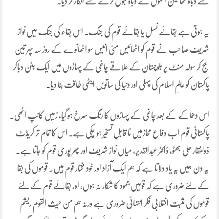
سے دباؤ تھالیکن انہوں نے دباؤ قبول کرنے سے انکار کر دیا۔
یہ ہوتی ہے بقائے نسل یا بقائے قوم کی جنگ۔ اس بقاء کی جنگ میں نواز
شریف صاحب نے قوم کو اٹھائیس مئی انیس سو اٹھانوے کے روز سہ پہر تین
بج کر سولہ منٹ پر بلوچستان کے علاقے چاغی کے پہاڑوں میں ایک بٹن دباکر
پاکستان کو عالمِ اسلام کی پہلی اور دنیا کی ساتویں ایٹمی طاقت بنا دیا۔
اس دھماکے کے بعد چاغی کے پہاڑوں کا رنگ سرخ ہو گیا، زمیں کانپ اٹھی۔
پاکستانی قوم اب دفاع محازمیں نا قابلِ تسخیر ہو چکی ہے۔ اس کا تمام تر کریڈٹ
ذولفقار علی بھٹو، ڈاکٹر عبدالقدیر، میاں نواز شریف اور پھر پوری قوم کو جاتا ہے۔
یہ دن ہمیں یہ یاد دلاتا ہے کہ ہم ایک آزاد اور خود مختار قوم ہیں۔ قوموں کی بقا
کے لئے ضروری ہے کہ قومیں جمود کا شکار نہ ہوں، اور بقائے قوم کے لئے
قوموں کی مثبت انقلابی فکر انتہائی ضروری ہے ورنہ ہم من حیث القوم ریشم