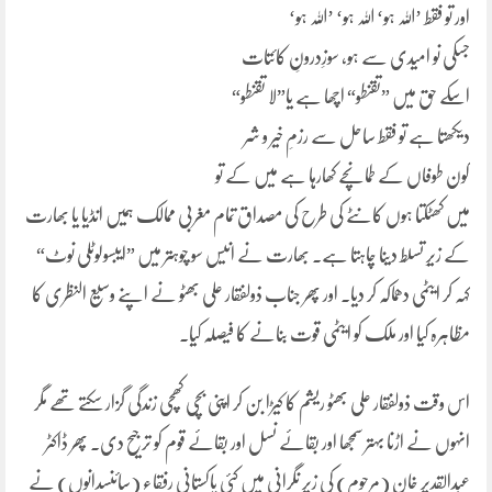
اور تو فقط ’اللہ ہو‘ اللہ ہو‘ ’اللہ ہو‘
جسکی نو امیدی سے ہو، سوزِدرونِ کائتات
اسکے حق میں ”تقنطو“ اچھا ہے یا”لا تقنطو“
دیکھتا ہے تو فقط ساحل سے رزمِ خیر و شر
کون طوفاں کے طمانچے کھارہا ہے میں کے تو
میں کھٹکتا ہوں کانٹے کی طرح کی مصداق تمام مغربی ممالک ہمیں انڈیا یا بھارت
کے زیرِ تسلّط دینا چاہتا ہے۔ بھارت نے انیس سو چوہتر میں ”ایبسولوٹلی نوٹ“
کہہ کر ایٹمی دھماکہ کر دیا۔ اور پھر جناب ذولفقار علی بھٹو نے اپنے وسیع النظری کا
مظاہرہ کیا اور ملک کو ایٹمی قوت بنانے کا فیصلہ کیا۔
اس وقت ذولفقار علی بھٹو ریشم کا کیڑا بن کر اپنی بچی کھچی زندگی گزار سکتے تھے مگر
انہوں نے اڑنا بہتر سمجھا اور بقائے نسل اور بقائے قوم کو ترجیح دی۔ پھر ڈاکٹر
عبدالقدیر خان (مرحوم) کی زیرِ نگرانی میں کئی پاکستانی رفقاء (سائنسدانوں) نے