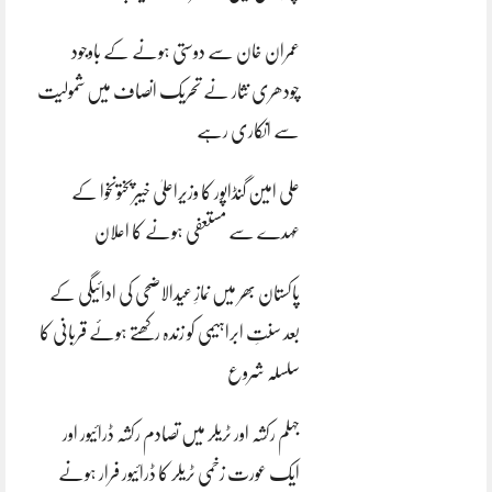
عمران خان سے دوستی ہونے کے باوجود
چودھری نثار نے تحریک انصاف میں شمولیت
سے انکاری رہے
علی امین گنڈاپور کا وزیراعلیٰ خیبرپختونخوا کے
عہدے سے مستعفی ہونے کا اعلان
پاکستان بھر میں نمازِ عیدالاضحی کی ادائیگی کے
بعد سنتِ ابراہیمی کو زندہ رکھتے ہوئے قربانی کا
سلسلہ شروع
جہلم رکشہ اور ٹریلر میں تصادم رکشہ ڈرائیور اور
ایک عورت زخمی ٹریلر کا ڈرائیور فرار ہونے