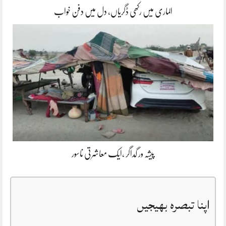
الماری میں رکھی ڈگریاں، دل میں دفن خواب
پیشہ ور گداگر ،ایک معاشرتی ناسور
اپنا تبصرہ بھیجیں