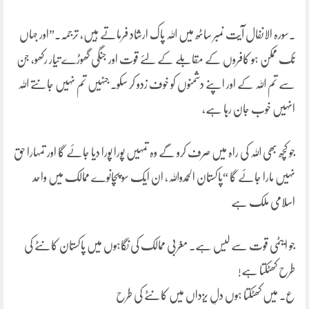
۔سورہ الانفال آیت نمبر ساٹھ میں اللہ پاک ارشاد فرماتے ہیں، ترجمہ۔”اور جہاں
تک ممکن ہو کافروں کے مقابلے کے لئے قوت اور جنگی گھوڑے تیار رکھو، جن
سے تم اللہ کے اور اپنے دشمنوں کو خوف زدو کر سکو۔ جنہیں تم نہیں جانتے اللہ
انہیں خوب جان رہا ہے،
جو کچھ بھی اللہ کی راہ میں صرف کرو گے وہ تمہیں پورا پورا دیا جائے گا اور تمہارا حق
نہیں مارا جائے گا “پاکستان الحمدواللہ، ان ایک سو پچانوے ممالک میں واحد
اسلامی ملک ہے
جو ایٹمی قوت سے لیس ہے۔ مغربی ممالک کی نگاہوں میں پاکستان کانٹے کی
طرح کھٹکتا ہے!
ع۔ میں کھٹکتا ہوں دلِ یزداں میں کانٹے کی طرح