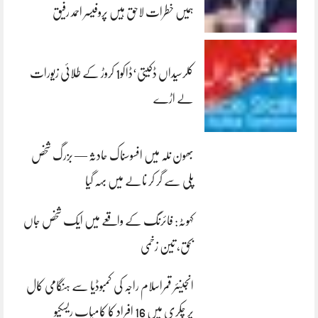
ہمیں خطرات لاحق ہیں پروفیسر احمد رفیق
کلرسیداں ڈکیتی‘ڈاکو1 کروڑ کے طلائی زیورات
لے اڑے
بھون نلہ میں افسوسناک حادثہ — بزرگ شخص
پلی سے گر کر نالے میں بہہ گیا
کہوٹہ: فائرنگ کے واقعے میں ایک شخص جاں
بحق، تین زخمی
انجینئر قمراسلام راجہ کی کمبوڈیا سے ہنگامی کال
پر چکری میں 16 افراد کا کامیاب ریسکیو