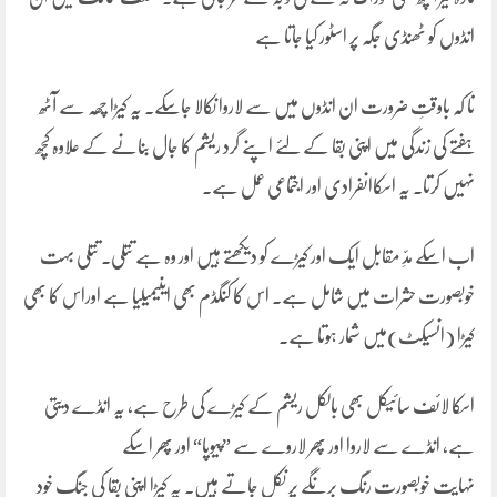
انڈوں کو ٹھنڈی جگہ پر اسٹور کیا جاتا ہے
تا کہ باوقتِ ضرورت ان انڈوں میں سے لاروا نکالا جاسکے۔ یہ کیڑا چھہ سے آٹھ
ہفتے کی زندگی میں اپنی بقا کے لئے اپنے گرد ریشم کا جال بنانے کے علاوہ کچھ
نہیں کرتا۔ یہ اسکاانفرادی اور اجتماعی عمل ہے۔
اب اسکے مدِّ مقابل ایک اور کیڑے کو دیکھتے ہیں اور وہ ہے تتلی۔ تتلی بہت
خوبصورت حشرات میں شامل ہے۔ اس کا کنگڈم بھی اینیمیلیا ہے اوراس کا بھی
کیڑا (انسیکٹ)میں شمار ہوتا ہے۔
اسکا لائف سائیکل بھی بالکل ریشم کے کیڑے کی طرح ہے، یہ انڈے دیتی
ہے، انڈے سے لاروا اور پھر لاروے سے ”پیوپا“ اور پھر اسکے
نہایت خوبصورت رنگ برنگے پر نکل جاتے ہیں۔ یہ کیڑا اپنی بقا کی جنگ خود