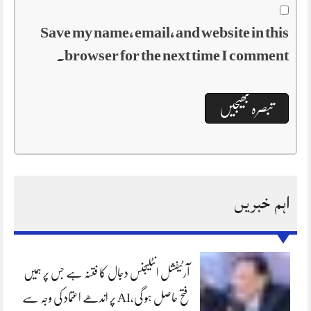
Save my name, email, and website in this
browser for the next time I comment.
اہم خبریں
آرٹیفشل انٹلیجنس دجال کا فتنہ ہے جس پر ہمیں
فتح حاصل ہو گی،AI پر اندھے اعتماد کی وجہ سے