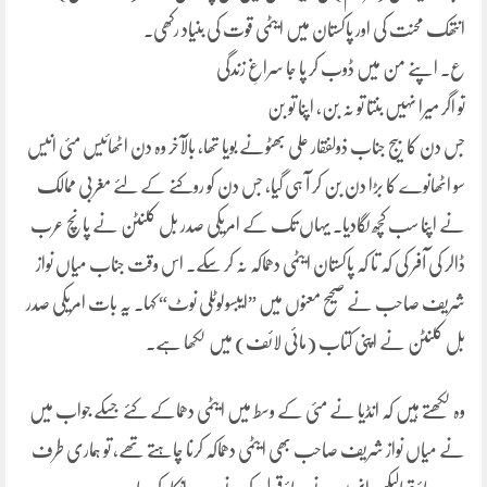
انتھک محنت کی اور پاکستان میں ایٹمی قوت کی بنیاد رکھی۔
ع۔ اپنے من میں ڈوب کر پا جا سراغِ زندگی
تو اگر میرا نہیں بنتا تو نہ بن، اپنا تو بن
جس دن کا بیج جناب ذولفقار علی بھٹونے بویا تھا، بالآخر وہ دن اٹھائیس مئی انیس
سو اٹھانوے کا بڑا دن بن کر آ ہی گیا، جس دن کو روکنے کے لئے مغربی ممالک
نے اپنا سب کچھ لگادیا۔ یہاں تک کے امریکی صدر بل کلنٹن نے پانچ عرب
ڈالر کی آفر کی کہ تا کہ پاکستان ایٹمی دھماکہ نہ کر سکے۔ اس وقت جناب میاں نواز
شریف صاحب نے صحیح معنوں میں ”ایبسولوٹلی نوٹ“ کہا۔ یہ بات امریکی صدر
بل کلنٹن نے اپنی کتاب (مائی لائف) میں لکھا ہے۔
وہ لکھتے ہیں کہ انڈیا نے مئی کے وسط میں ایٹمی دھماکے کئے جسکے جواب میں
نے میاں نواز شریف صاحب بھی ایٹمی دھماکہ کرنا چاہتے تھے، تو ہماری طرف