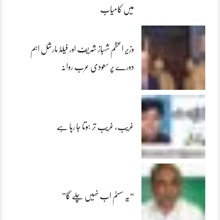
میں کامیاب
وزیر اعظم شہباز شریف اور فیلڈ مارشل اہم
دورے پر سعودی عرب روانہ
غریب، غریب تر ہوتا جا رہا ہے
“یہ سسٹم اب نہیں چلے گا”