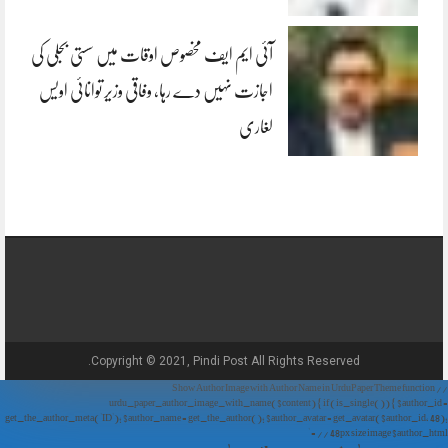
آئی ایم ایف مخصوص اوقات میں سستی بجلی کی
اجازت نہیں دے رہا، وفاقی وزیر توانائی اویس
لغاری
Copyright © 2021, Pindi Post All Rights Reserved.
// Show Author Image with Author Name in UrduPaper Theme function
urdu_paper_author_image_with_name($content) { if (is_single()) { $author_id =
get_the_author_meta('ID'); $author_name = get_the_author(); $author_avatar = get_avatar($author_id, 48);
// 48px size image $author_html = '