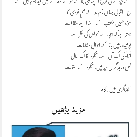
کے کیڑے کی طرح اپنے ہی بنائے ہوئے دھاگے میں قید ہو جائیں گے۔
ع۔ اقبال یہا ں نام نہ لے علمِ خودی کا
موزو نہیں مکتب کے لئے ایسے مقالات
بہتر ہے کہ بیچارے ممولوں کی نظر سے
پوشیدہ رہیں باز کے احوالِ مقامات
آزاد کی اک آن ہے، محکوم کا اک سال
کس درجہ گراں سیر ہیں، محکوم کے اوقات
کیٹاگری میں :
کالم
مزید پڑھیں