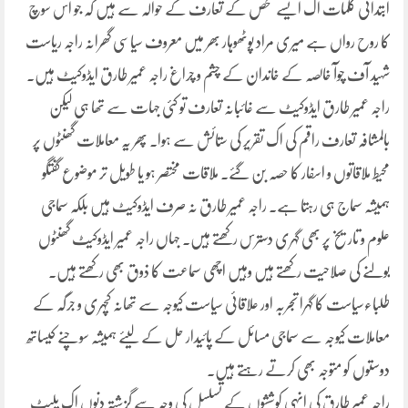
ابتدائی کلمات اک ایسے شخص کے تعارف کے حوالہ سے ہیں کہ جو اس سوچ
کا روح رواں ہے میری مراد پوٹھوہار بھر میں معروف سیاسی گھرانہ راجہ ریاست
شہید آف چوآ خالصہ کے خاندان کے چشم و چراغ راجہ عمیر طارق ایڈوکیٹ ہیں۔
راجہ عمیر طارق ایڈوکیٹ سے غائبانہ تعارف تو کئی جہات سے تھا ہی لیکن
بالمشافہ تعارف راقم کی اک تقریر کی ستائش سے ہوا۔ پھر یہ معاملات گھنٹوں پر
محیط ملاقاتوں و اسفار کا حصہ بن گئے۔ ملاقات مختصر ہو یا طویل تر موضوع گفتگو
ہمیشہ سماج ہی رہتا ہے۔ راجہ عمیر طارق نہ صرف ایڈوکیٹ ہیں بلکہ سماجی
علوم و تاریخ پر بھی گہری دسترس رکھتے ہیں۔ جہاں راجہ عمیر ایڈوکیٹ گھنٹوں
بولنے کی صلاحیت رکھتے ہیں وہیں اچھی سماعت کا ذوق بھی رکھتے ہیں۔
طلباءسیاست کا گہرا تجربہ اور علاقائی سیاست کیوجہ سے تھانہ کچہری و جرگہ کے
معاملات کیوجہ سے سماجی مسائل کے پائیدار حل کے لیئے ہمیشہ سوچنے کیساتھ
دوستوں کو متوجہ بھی کرتے رہتے ہیں۔
راجہ عمیر طارق کی انہی کوششوں کے تسلسل کی وجہ سے گزشتہ دنوں اک پلیٹ