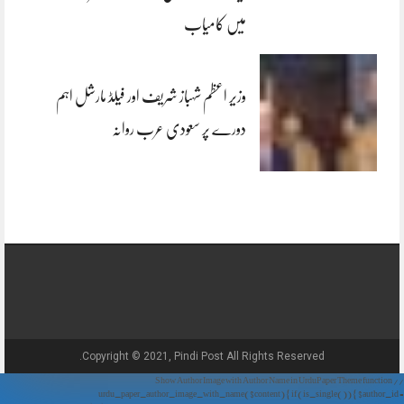
میں کامیاب
وزیر اعظم شہباز شریف اور فیلڈ مارشل اہم
دورے پر سعودی عرب روانہ
Copyright © 2021, Pindi Post All Rights Reserved.
// Show Author Image with Author Name in UrduPaper Theme function
urdu_paper_author_image_with_name($content) { if (is_single()) { $author_id =