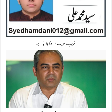
غریب، غریب تر ہوتا جا رہا ہے