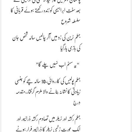
بعد سنتِ ابراہیمی کو زندہ رکھتے ہوئے قربانی کا
سلسلہ شروع
جہلم ٹرین کی زد میں آکر چالیس سالہ شخص جان
کی بازی ہارگیا
“یہ سسٹم اب نہیں چلے گا”
جہلم پولیس کی کارروائی،10 سالہ بچے کو جنسی
زیادتی کا نشانہ بنانے والا ملزم گرفتار،مقدمہ
درج
جہلم رکشہ اور ٹریلر میں تصادم رکشہ ڈرائیور اور
ایک عورت زخمی ٹریلر کا ڈرائیور فرار ہونے