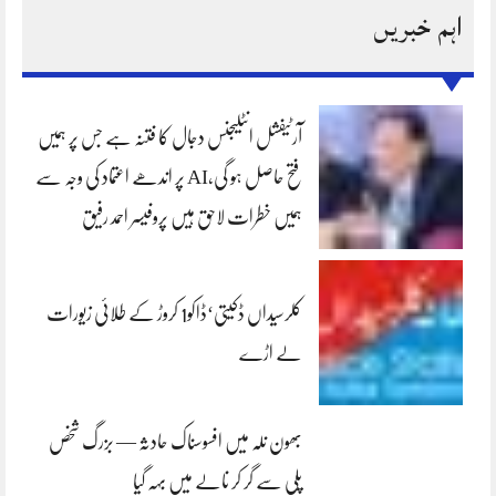
اہم خبریں
آرٹیفشل انٹلیجنس دجال کا فتنہ ہے جس پر ہمیں
فتح حاصل ہو گی،AI پر اندھے اعتماد کی وجہ سے
ہمیں خطرات لاحق ہیں پروفیسر احمد رفیق
کلرسیداں ڈکیتی‘ڈاکو1 کروڑ کے طلائی زیورات
لے اڑے
بھون نلہ میں افسوسناک حادثہ — بزرگ شخص
پلی سے گر کر نالے میں بہہ گیا