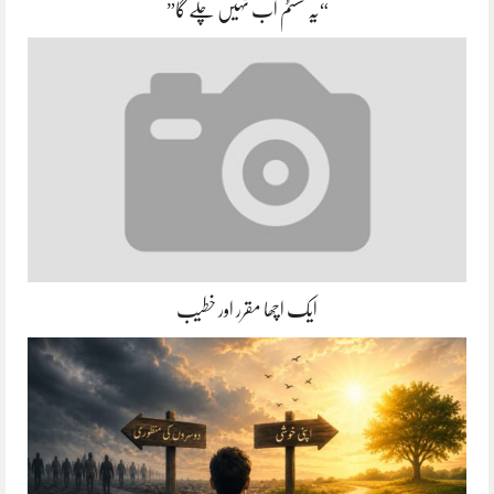
“یہ سسٹم اب نہیں چلے گا”
ایک اچھا مقرر اور خطیب