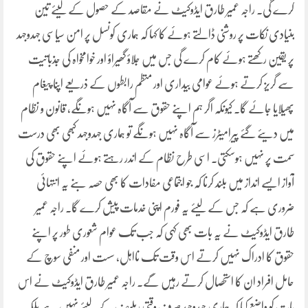
کرے گی۔ راجہ عمیر طارق ایڈوکیٹ نے مقاصد کے حصول کے لیئے تین
بنیادی نکات پر روشنی ڈالتے ہوئے کا کہا کہ ہماری کونسل پر امن سیاسی جہدوجہد
پر یقین رکھتے ہوئے کام کرے گی جس میں جلاؤ گھیراؤ اور خوامخواہ کی جذباتیت
سے گریز کرتے ہوئے عوامی بیداری اور منظم رابطوں کے ذریعے اپنا پیغام
پھیلایا جائے گا۔ کیونکہ اگر ہم اپنے حقوق سے آگاہ نہیں ہونگے، قانون و نظام
میں دیئے گئے پیرامیٹرز سے آگاہ نہیں ہونگے تو ہماری جہدوجہد کبھی بھی درست
سمت پر نہیں ہوسکتی۔ اسی طرح نظام کے اندر رہتے ہوئے اپنے حقوق کی
آواز ایسے انداز میں بلند کرنا کہ جو اجتماعی مفادات کا بھی حصہ بنے یہ انتہائی
ضروری ہے کہ جس کے لیئے یہ فورم اپنی خدمات پیش کرے گا۔ راجہ عمیر
طارق ایڈوکیٹ نے یہ بات بھی کہی کہ جب تک عوام شعوری طور پر اپنے
حقوق کا ادراک نہیں کرتے اس وقت تک نااہل، سست اور منفی سوچ کے
حامل افراد ان کا استحصال کرتے رہیں گے۔ راجہ عمیر طارق ایڈوکیٹ نے اس
بات کو واضع کیا کہ ہماری جہدوجہد صرف وقتی ریلیف کے لیئے نہیں ہے بلکہ