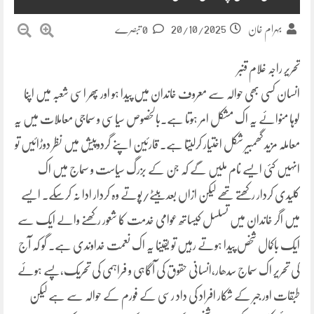
20/10/2025
بہرام خان
0 تبصرے
تحریر راجہ غلام قنبر
انسان کسی بھی حوالہ سے معروف خاندان میں پیدا ہو اور پھر اسی شعبہ میں اپنا
لوہا منوائے یہ اک مشکل امر ہوتا ہے۔بالخصوص سیاسی و سماجی معاملات میں یہ
معاملہ مزید گھمبیر شکل اختیار کرلیتا ہے۔ قارئین اپنے گردوپیش میں نظر دوڑائیں تو
انہیں کئی ایسے نام ملیں گے کہ جن کے بزرگ سیاست و سماج میں اک
کلیدی کردار رکھتے تھے لیکن ازاں بعد بیٹے/پوتے وہ کردار ادا نہ کرسکے۔ ایسے
میں اگر خاندان میں تسلسل کیساتھ عوامی خدمت کا شعور رکھنے والے ایک سے
ایک باکمال شخص پیدا ہوتے رہیں تو یقینا یہ اک نعمت خداوندی ہے۔ گو کہ آج
کی تحریر اک سماج سدھار،انسانی حقوق کی آگاہی و فراہمی کی تحریک،پسے ہوئے
طبقات اور جبر کے شکار افراد کی داد رسی کے فورم کے حوالہ سے ہے لیکن