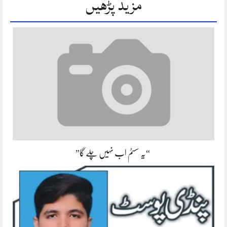
مزید پڑھیں
“یہ سسٹم اب نہیں چلے گا”