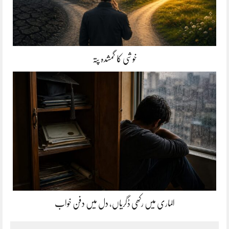
خوشی کا گمشدہ پتہ
الماری میں رکھی ڈگریاں، دل میں دفن خواب