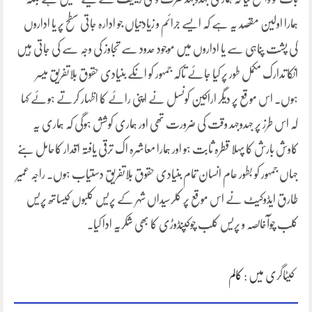
ہمارا اولین مقصد یہ ہے کہ ایسے جرائم و زیادتیاں جو ادارہ جاتی سطح پر یا اداروں
کی پشت پناہی سے یا اداروں میں موجود حدود سے تجاوز کی وجہ سے کی جاتی ہیں
انکا تدارک مکمل طور پر کیا جائے تاکہ جمہور کو انکے بنیادی حقوق بلاتفریق میسر
ہوں۔ اس موقع پر دیگر اراکین کونسل نے اپنی رائے کا اظہار کرتے ہوئے کہا
کہ اس طرز پر جہدوجہد وقت کی ضرورت تھی اور ہماری کوشش ہوگی کہ ہماری یہ
کاوش بارش کا پہلا قطرہ ثابت ہو اور ہمارا معاشرہ اک ترقی یافتہ اقدار کاحامل بنے
جہاں جمہور کو بطور عام انسان تمام بنیادی حقوق بلاتفریق دستیاب ہوں۔ راجہ عمیر
طارق ایڈوکیٹ نے اس موقع پر کلرسیداں شہر کے پریس کلبوں کیساتھ پریس
کلب چوآخالصہ و پریس کلب چوکپنڈوڑی کا بھی شکریہ ادا کیا۔
کیٹاگری میں :
کالم