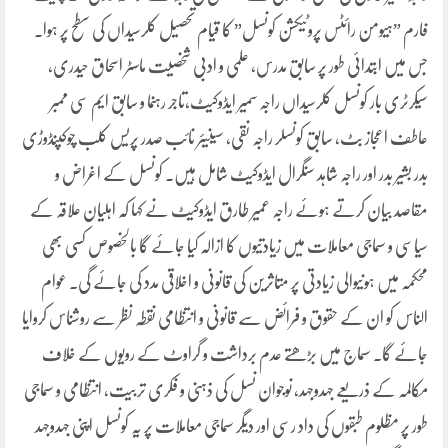
فارم ”ہیومن رائٹس پروٹیکشن کونسل” کا قیام تحصیل کلرسیداں کی سطح پر ہوا۔
جس میں ابتدائی طور پر سابق مدرس، علمی و ادبی شخصیت ماسٹر اسحاق حیدری،
سیکرٹری بار کونسل کلرسیداں راجہ سمیر ایڈوکیٹ،تاجر رہنما و سابق ایم سی ممبر
عاطف اعجاز بٹ، سابق کونسلر راجہ نقی، سینیئر نائب صدر پریس کلب چوکپنڈوڑی
بدر بشیر بدر اور راجہ شاہد سنگرال ایڈوکیٹ شامل ہیں۔ کونسل کے اغراض و
مقاصد بیان کرتے ہوئے راجہ عمیر طارق ایڈوکیٹ نے کہا کہ اہلیان علاقہ کے
سیاسی و سماجی معاملات میں زیادتیوں کا ازالہ کیا جائے گا بالخصوص کسی بھی
محکمہ میں ہونیوالی زیادتی پر متاثرین کی قانونی و اخلاقی مدد کی جائے گی۔ عوام
الناس کو ان کے حقوق و فرائض سے قانونی و انتظامی نقطہ نظر سے روشناس کروایا
جائے گا۔ سماج میں بڑھتے عدم برداشت و گراوٹ کے رویوں کے خلاف
مکالمہ کے ذریعے جہدوجہد، نوجوان نسل کی ذہنی و فکری تربیت، انتظامی و سماجی
طور پر مظلوم طبقوں کی داد رسی اور دیگر سماجی معاملات پر یہ کونسل اپنی جہدوجہد