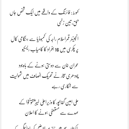
کہوٹہ: فائرنگ کے واقعے میں ایک شخص جاں
بحق، تین زخمی
انجینئر قمراسلام راجہ کی کمبوڈیا سے ہنگامی کال
پر چکری میں 16 افراد کا کامیاب ریسکیو
عمران خان سے دوستی ہونے کے باوجود
چودھری نثار نے تحریک انصاف میں شمولیت
سے انکاری رہے
علی امین گنڈاپور کا وزیراعلیٰ خیبرپختونخوا کے
عہدے سے مستعفی ہونے کا اعلان
پاکستان بھر میں نمازِ عیدالاضحی کی ادائیگی کے