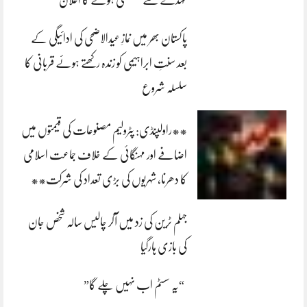
پاکستان بھر میں نمازِ عیدالاضحی کی ادائیگی کے
بعد سنتِ ابراہیمی کو زندہ رکھتے ہوئے قربانی کا
سلسلہ شروع
**راولپنڈی: پٹرولیم مصنوعات کی قیمتوں میں
اضافے اور مہنگائی کے خلاف جماعت اسلامی
کا دھرنا، شہریوں کی بڑی تعداد کی شرکت**
جہلم ٹرین کی زد میں آکر چالیس سالہ شخص جان
کی بازی ہارگیا
“یہ سسٹم اب نہیں چلے گا”