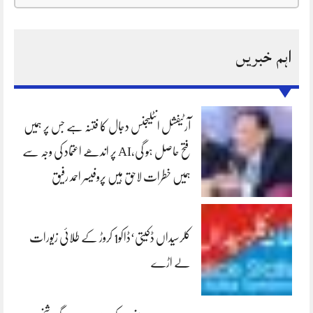
اہم خبریں
آرٹیفشل انٹلیجنس دجال کا فتنہ ہے جس پر ہمیں
فتح حاصل ہو گی،AI پر اندھے اعتماد کی وجہ سے
ہمیں خطرات لاحق ہیں پروفیسر احمد رفیق
کلرسیداں ڈکیتی‘ڈاکو1 کروڑ کے طلائی زیورات
لے اڑے