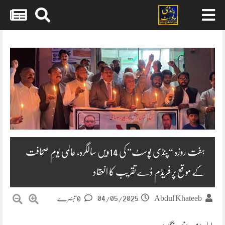
Skip
to
content
ہفت روزہ “پنڈی پوسٹ” کی 14ویں سالگرہ، عالمی یومِ صحافت
کے موقع پر فریڈم ڈے تقریب کا انعقاد
04/05/2025
Abdul Khateeb
0 تبصرے