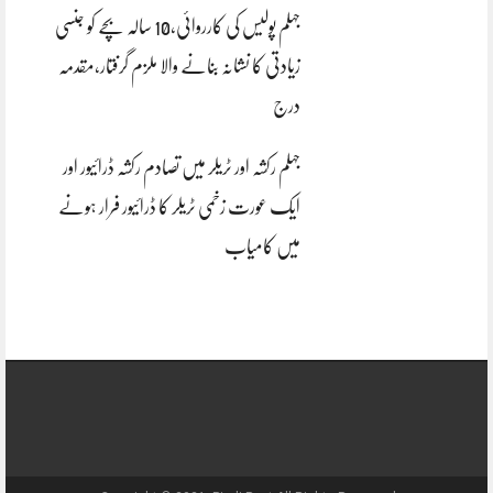
جہلم پولیس کی کارروائی،10 سالہ بچے کو جنسی
زیادتی کا نشانہ بنانے والا ملزم گرفتار،مقدمہ
درج
جہلم رکشہ اور ٹریلر میں تصادم رکشہ ڈرائیور اور
ایک عورت زخمی ٹریلر کا ڈرائیور فرار ہونے
میں کامیاب