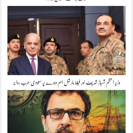
وزیر اعظم شہباز شریف اور فیلڈ مارشل اہم دورے پر سعودی عرب روانہ