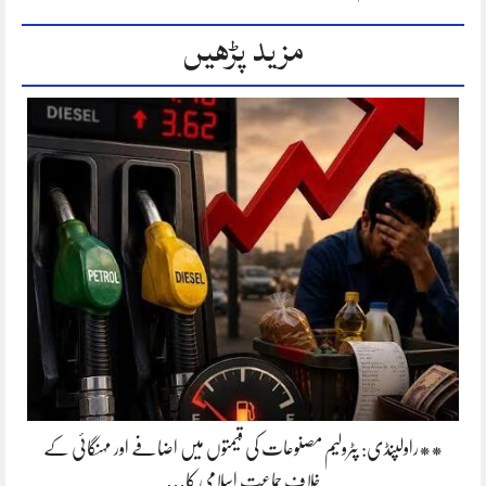
مزید پڑھیں
**راولپنڈی: پٹرولیم مصنوعات کی قیمتوں میں اضافے اور مہنگائی کے
خلاف جماعت اسلامی کا…