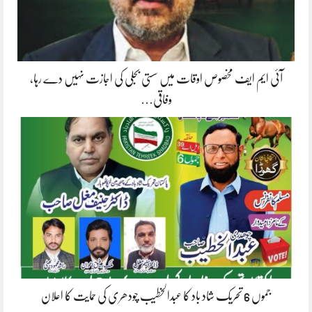
آئی ایم ایف مخصوص اوقات میں سستی بجلی کی اجازت نہیں دے رہا،
وفاقی…
جموں 6 تحریک شاد باد کا عبدالخطیب چودھری کی حمایت کا اعلان