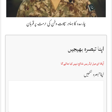
چارسدہ کا بہادر سپوت وطن کی حرمت پر قربان
اپنا تبصرہ بھیجیں
آپکا ای میل ایڈریس شائع نہیں کیا جائے گا
اپنا تبصرہ لکھیں