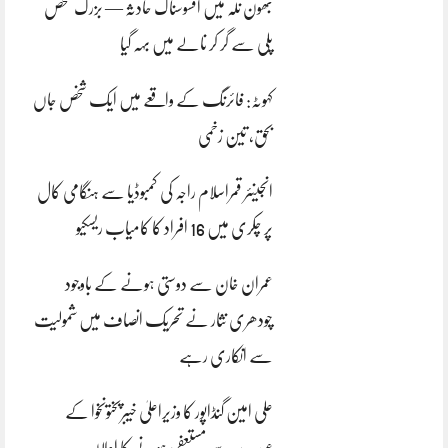
بھون نلہ میں افسوسناک حادثہ — بزرگ شخص
پلی سے گر کر نالے میں بہہ گیا
کہوٹہ: فائرنگ کے واقعے میں ایک شخص جاں
بحق، تین زخمی
انجینئر قمراسلام راجہ کی کمبوڈیا سے ہنگامی کال
پر چکری میں 16 افراد کا کامیاب ریسکیو
عمران خان سے دوستی ہونے کے باوجود
چودھری نثار نے تحریک انصاف میں شمولیت
سے انکاری رہے
علی امین گنڈاپور کا وزیراعلیٰ خیبرپختونخوا کے
عہدے سے مستعفی ہونے کا اعلان