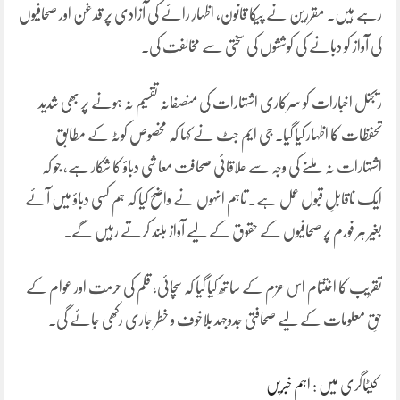
رہے ہیں۔ مقررین نے پیکا قانون، اظہارِ رائے کی آزادی پر قدغن اور صحافیوں
کی آواز کو دبانے کی کوششوں کی سختی سے مخالفت کی۔
ریجنل اخبارات کو سرکاری اشتہارات کی منصفانہ تقسیم نہ ہونے پر بھی شدید
تحفظات کا اظہار کیا گیا۔ جی ایم جٹ نے کہا کہ مخصوص کوٹہ کے مطابق
اشتہارات نہ ملنے کی وجہ سے علاقائی صحافت معاشی دباؤ کا شکار ہے، جو کہ
ایک ناقابلِ قبول عمل ہے۔ تاہم انہوں نے واضح کیا کہ ہم کسی دباؤ میں آئے
بغیر ہر فورم پر صحافیوں کے حقوق کے لیے آواز بلند کرتے رہیں گے۔
تقریب کا اختتام اس عزم کے ساتھ کیا گیا کہ سچائی، قلم کی حرمت اور عوام کے
حقِ معلومات کے لیے صحافتی جدوجہد بلاخوف و خطر جاری رکھی جائے گی۔
کیٹاگری میں :
اہم خبریں