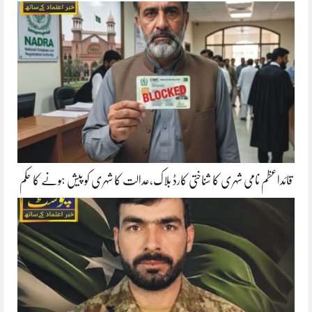
قائداعظم نامی شہری کا شناختی کارڈ بلاک،عدالت کا شہری کو پیش ہونے کا حکم