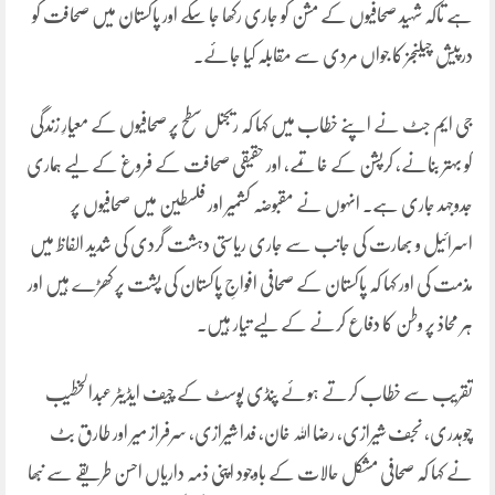
ہے تاکہ شہید صحافیوں کے مشن کو جاری رکھا جا سکے اور پاکستان میں صحافت کو
درپیش چیلنجز کا جواں مردی سے مقابلہ کیا جائے۔
جی ایم جٹ نے اپنے خطاب میں کہا کہ ریجنل سطح پر صحافیوں کے معیارِ زندگی
کو بہتر بنانے، کرپشن کے خاتمے، اور حقیقی صحافت کے فروغ کے لیے ہماری
جدوجہد جاری ہے۔ انہوں نے مقبوضہ کشمیر اور فلسطین میں صحافیوں پر
اسرائیل و بھارت کی جانب سے جاری ریاستی دہشت گردی کی شدید الفاظ میں
مذمت کی اور کہا کہ پاکستان کے صحافی افواجِ پاکستان کی پشت پر کھڑے ہیں اور
ہر محاذ پر وطن کا دفاع کرنے کے لیے تیار ہیں۔
تقریب سے خطاب کرتے ہوئے پنڈی پوسٹ کے چیف ایڈیٹر عبدالخطیب
چوہدری، نجف شیرازی، رضا اللہ خان، فدا شیرازی، سرفراز میر اور طارق بٹ
نے کہا کہ صحافی مشکل حالات کے باوجود اپنی ذمہ داریاں احسن طریقے سے نبھا