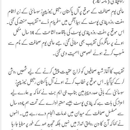
راولپنڈی (نامہ نگار)
عالمی یومِ صحافت کے موقع پر آل پاکستان ریجنل نیوز پیپرز سوسائٹی کے زیر اہتمام
ہفت روزہ پنڈی پوسٹ کے ہیڈ آفس میں “فریڈم ڈے” تقریب منعقد کی گئی۔
اس موقع پر ہفت روزہ پنڈی پوسٹ کی باقاعدہ اشاعت کے 14 سال مکمل
ہونے پر سالگرہ کی تقریب بھی منائی گئی، جسے عالمی یومِ صحافت کے نام سے
منسوب کرتے ہوئے خصوصی اہمیت دی گئی۔
تقریب کا آغاز شہید صحافیوں کو خراجِ عقیدت پیش کرنے کے لیے شمعیں روشن
کر کے کیا گیا۔ اس موقع پر خطاب کرتے ہوئے آل پاکستان ریجنل نیوز پیپرز
سوسائٹی کے بانی صدر و چیئرمین جناب جی ایم جٹ نے کہا کہ یہ ہمارے لیے
اعزاز کی بات ہے کہ پنڈی پوسٹ جیسے معتبر ادارے کے تحت ہم چودہ سال
سے مسلسل صحافت کے میدان میں خدمات انجام دے رہے ہیں۔ انہوں
نے کہا کہ آج کا دن روایتی انداز میں نہیں بلکہ تجدیدِ عہد کے طور پر منایا جا رہا