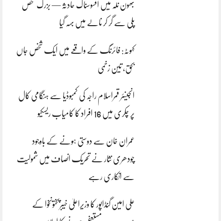
بھون نلہ میں افسوسناک حادثہ — بزرگ شخص
پلی سے گر کر نالے میں بہہ گیا
کہوٹہ: فائرنگ کے واقعے میں ایک شخص جاں
بحق، تین زخمی
انجینئر قمراسلام راجہ کی کمبوڈیا سے ہنگامی کال
پر چکری میں 16 افراد کا کامیاب ریسکیو
عمران خان سے دوستی ہونے کے باوجود
چودھری نثار نے تحریک انصاف میں شمولیت
سے انکاری رہے
علی امین گنڈاپور کا وزیراعلیٰ خیبرپختونخوا کے