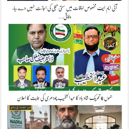
آئی ایم ایف مخصوص اوقات میں سستی بجلی کی اجازت نہیں دے رہا،
وفاقی…
جموں 6 تحریک شاد باد کا عبدالخطیب چودھری کی حمایت کا اعلان