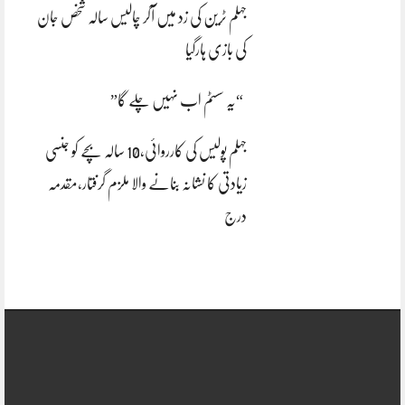
جہلم ٹرین کی زد میں آکر چالیس سالہ شخص جان
کی بازی ہارگیا
“یہ سسٹم اب نہیں چلے گا”
جہلم پولیس کی کارروائی،10 سالہ بچے کو جنسی
زیادتی کا نشانہ بنانے والا ملزم گرفتار،مقدمہ
درج