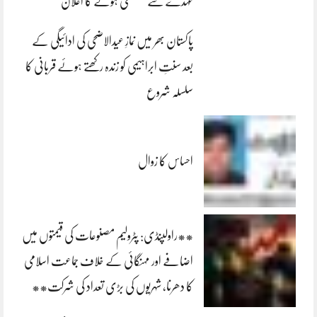
عہدے سے مستعفی ہونے کا اعلان
پاکستان بھر میں نمازِ عیدالاضحی کی ادائیگی کے
بعد سنتِ ابراہیمی کو زندہ رکھتے ہوئے قربانی کا
سلسلہ شروع
احساس کا زوال
**راولپنڈی: پٹرولیم مصنوعات کی قیمتوں میں
اضافے اور مہنگائی کے خلاف جماعت اسلامی
کا دھرنا، شہریوں کی بڑی تعداد کی شرکت**