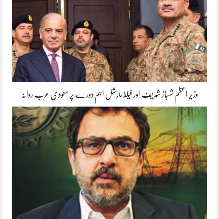
وزیر اعظم شہباز شریف اور فیلڈ مارشل اہم دورے پر سعودی عرب روانہ