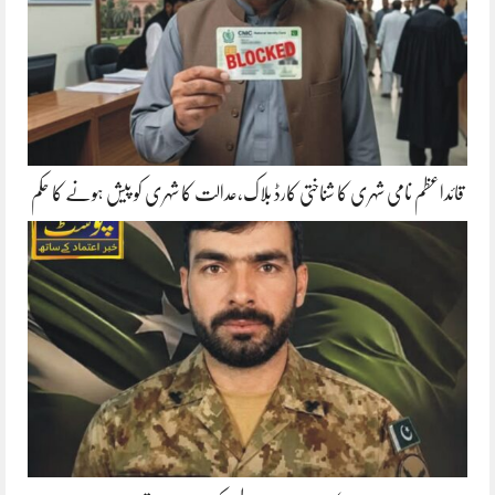
قائداعظم نامی شہری کا شناختی کارڈ بلاک،عدالت کا شہری کو پیش ہونے کا حکم