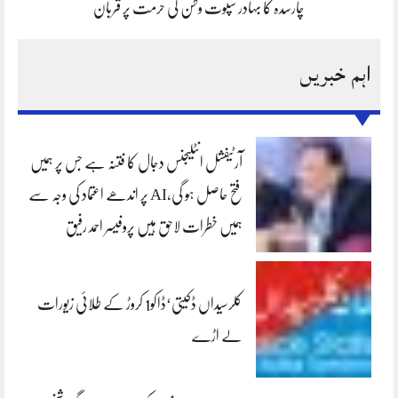
چارسدہ کا بہادر سپوت وطن کی حرمت پر قربان
اہم خبریں
آرٹیفشل انٹلیجنس دجال کا فتنہ ہے جس پر ہمیں
فتح حاصل ہو گی،AI پر اندھے اعتماد کی وجہ سے
ہمیں خطرات لاحق ہیں پروفیسر احمد رفیق
کلرسیداں ڈکیتی‘ڈاکو1 کروڑ کے طلائی زیورات
لے اڑے