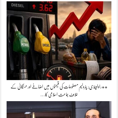
**راولپنڈی: پٹرولیم مصنوعات کی قیمتوں میں اضافے اور مہنگائی کے
خلاف جماعت اسلامی کا…