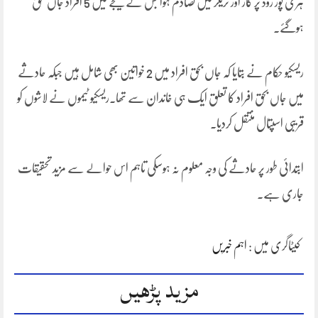
ہری پور روڈ پر کار اور ٹریلر میں تصادم ہوا جس کے نتیجے میں 5 افراد جاں بحق
ہوگئے۔
ریسکیو حکام نے بتایا کہ جاں بحق افراد میں 2 خواتین بھی شامل ہیں جبکہ حادثے
میں جاں بحق افراد کا تعلق ایک ہی خاندان سے تھا۔ریسکیو ٹیموں نے لاشوں کو
قریبی اسپتال منتقل کردیا۔
ابتدائی طور پر حادثے کی وجہ معلوم نہ ہوسکی تاہم اس حوالے سے مزید تحقیقات
جاری ہے۔
کیٹاگری میں :
اہم خبریں
مزید پڑھیں