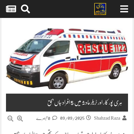
Skip
to
content
ہری پور کار اور ٹریلرحادثہ میں 5 افراد جاں بحق
09/09/2025
Shahzad Raza
0 تبصرے