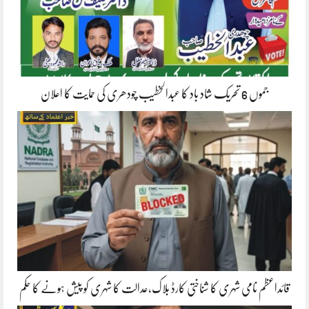
جموں 6 تحریک شاد باد کا عبدالخطیب چودھری کی حمایت کا اعلان
قائداعظم نامی شہری کا شناختی کارڈ بلاک،عدالت کا شہری کو پیش ہونے کا حکم