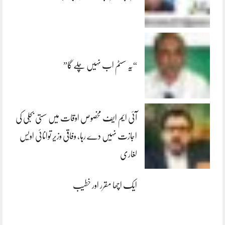
“یہ سسٹم اب نہیں چلے گا”
آئی ایم ایف مخصوص اوقات میں سستی بجلی کی
اجازت نہیں دے رہا، وفاقی وزیر توانائی اویس
لغاری
ایک اچھا مقرر اور خطیب