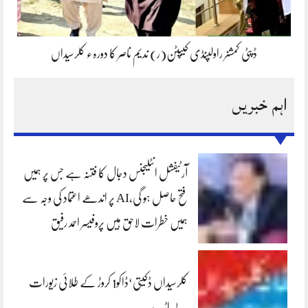
ڈپٹی کمشنر راولپنڈی کیپٹن(ر) ندیم ناصر کا دورہء کلرسیداں
اہم خبریں
آرٹیفشل انٹلیجنس دجال کا فتنہ ہے جس پر ہمیں
فتح حاصل ہو گی،AI پر اندھے اعتماد کی وجہ سے
ہمیں خطرات لاحق ہیں پروفیسر احمد رفیق
کلرسیداں ڈکیتی‘ڈاکو1 کروڑ کے طلائی زیورات
لے اڑے