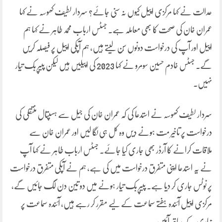
عدالت نے کہا مرکزی اپیل کیوں نہ سنی جائے؟ سردار لطیف کھوسہ نے کہا
عمران خان کی صحت کا بھی معاملہ ہے۔ جسٹس ارباب محمد طاہر نے کہا ہم
اپیل اور آپ کی درخواست دونوں سُن لیتے ہیں، ہم آپکی اپیل پر فیصلہ کریں
گے۔ جسٹس خادم حسین سومرو نے کہا 2023 کی اپیلیں ہیں لیکن پیپر بک تیار
نہیں۔
سردار لطیف کھوسہ نے استدعا کی کہ عمران خان کی جیل سے ہسپتال منتقلی کی
درخواست پر تاخیر مت ہونے دیں وہ کل ہی لگا لیں اور عمران خان سے
ملاقات کرانے کا آرڈر بھی جاری کیا جائے۔ جسٹس ارباب طاہر نے کہا آپ
نے یہ استدعا اپنی متفرق درخواست میں کی ہے، ہم نے آپکی متفرق درخواست
پر نوٹس جاری کر دیا ہے۔ پیپر بک تیار ہونے میں دو تین دن لگ جائیں گے،
مرکزی اپیل آئندہ ہفتے سماعت کے لیے مقرر کر رہے ہیں، آئندہ سماعت پر
تیاری کے ساتھ آئیں