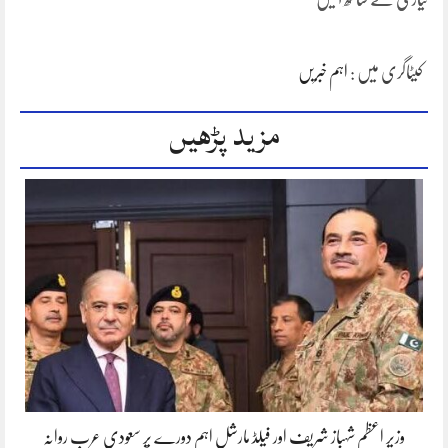
کیٹاگری میں :
اہم خبریں
مزید پڑھیں
وزیر اعظم شہباز شریف اور فیلڈ مارشل اہم دورے پر سعودی عرب روانہ