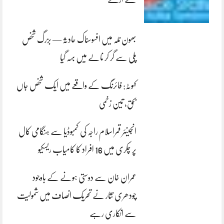
بھون نلہ میں افسوسناک حادثہ — بزرگ شخص
پلی سے گر کر نالے میں بہہ گیا
کہوٹہ: فائرنگ کے واقعے میں ایک شخص جاں
بحق، تین زخمی
انجینئر قمراسلام راجہ کی کمبوڈیا سے ہنگامی کال
پر چکری میں 16 افراد کا کامیاب ریسکیو
عمران خان سے دوستی ہونے کے باوجود
چودھری نثار نے تحریک انصاف میں شمولیت
سے انکاری رہے