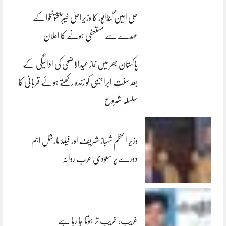
علی امین گنڈاپور کا وزیراعلیٰ خیبرپختونخوا کے
عہدے سے مستعفی ہونے کا اعلان
پاکستان بھر میں نمازِ عیدالاضحی کی ادائیگی کے
بعد سنتِ ابراہیمی کو زندہ رکھتے ہوئے قربانی کا
سلسلہ شروع
وزیر اعظم شہباز شریف اور فیلڈ مارشل اہم
دورے پر سعودی عرب روانہ
غریب، غریب تر ہوتا جا رہا ہے