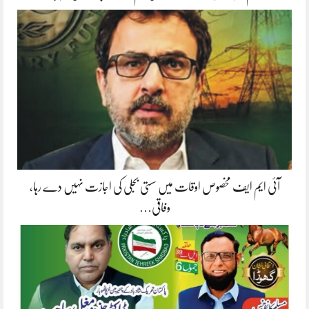
آئی ایم ایف مخصوص اوقات میں سستی بجلی کی اجازت نہیں دے رہا،
وفاقی…