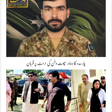
چارسدہ کا بہادر سپوت وطن کی حرمت پر قربان