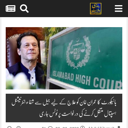
Skip
to
content
ہائیکورٹ کا عمران خان کو علاج کے لیے جیل سے شفاء انٹرنیشنل
ہسپتال منتقل کرنے کی درخواست پر نوٹس جاری