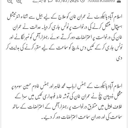
03/03/2026
Abdul Khateeb
0 تبصرے
اسلام آباد ہائیکورٹ نے عمران خان کو علاج کے لیے جیل سے شفاء انٹرنیشنل
ہسپتال منتقل کرنے کی درخواست پر نوٹس جاری کر دیا۔ عدالت نے عمران
خان کی درخواست پر اعتراضات دور کرتے ہوئے رجسٹرار آفس کو نمبر لگانے اور
نوٹس جاری کر کے کیس دس مارچ کو سماعت کے لیے مقرر کرنے کی ہدایت کر
دی
اسلام آباد ہائیکورٹ کے جسٹس ارباب محمد طاہر اور جسٹس خادم حسین سومرو پر
مشتمل ڈویژن بنچ نے عمران خان کی توشہ خانہ فوجداری کیس میں سزا کے
خلاف اپیل میں متفرق درخواست پر رجسٹرار آفس کے اعتراضات کے ساتھ
سماعت کی اور دوران سماعت اعتراضات دور کر دیے۔