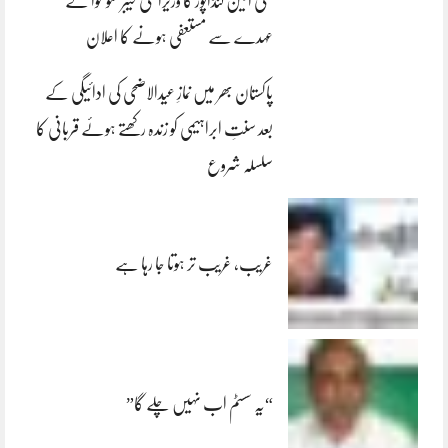
علی امین گنڈاپور کا وزیراعلیٰ خیبرپختونخوا کے
عہدے سے مستعفی ہونے کا اعلان
پاکستان بھر میں نمازِ عیدالاضحی کی ادائیگی کے
بعد سنتِ ابراہیمی کو زندہ رکھتے ہوئے قربانی کا
سلسلہ شروع
غریب، غریب تر ہوتا جا رہا ہے
“یہ سسٹم اب نہیں چلے گا”