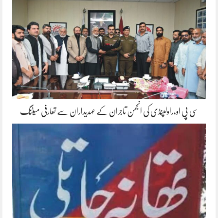
سی پی او،راولپنڈی کی انجمن تاجران کے عہدیداران سے تعارفی میٹنگ