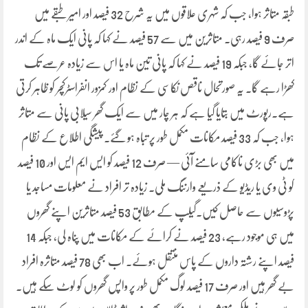
طبقہ متاثر ہوا، جب کہ شہری علاقوں میں یہ شرح 32 فیصد اور امیر طبقے میں
صرف 9 فیصد رہی۔ متاثرین میں سے 57 فیصد نے کہا کہ پانی ایک ماہ کے اندر
اتر جائے گا، جبکہ 19 فیصد نے کہا کہ پانی تین ماہ یا اس سے زیادہ عرصے تک
کھڑا رہے گا۔ یہ صورتحال ناقص نکاسی کے نظام اور کمزور انفراسٹرکچر کو ظاہر کرتی
ہے۔رپورٹ میں بتایا گیا ہے کہ ہر چار میں سے ایک گھر سیلابی پانی سے متاثر
ہوا، جب کہ 33 فیصد مکانات مکمل طور پر تباہ ہو گئے۔ پیشگی اطلاع کے نظام
میں بھی بڑی ناکامی سامنے آئی — صرف 12 فیصد کو ایس ایم ایس اور 10 فیصد
کو ٹی وی یا ریڈیو کے ذریعے وارننگ ملی۔ زیادہ تر افراد نے معلومات مساجد یا
پڑوسیوں سے حاصل کیں۔گیلپ کے مطابق 53 فیصد متاثرین اپنے گھروں
میں ہی موجود رہے، 23 فیصد نے کرائے کے مکانات میں پناہ لی، جبکہ 14
فیصد اپنے رشتہ داروں کے پاس منتقل ہوئے۔ اب بھی 78 فیصد متاثرہ افراد
بے گھر ہیں اور صرف 17 فیصد لوگ مکمل طور پر واپس گھروں کو لوٹ سکے ہیں۔