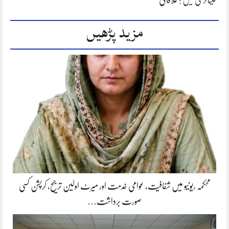
کیٹاگری میں :
علاقائی
مزید پڑھیں
محکمہ ریونیو میں شفافیت، عوامی خدمت اور میرٹ اولین ترجیح، کرپشن کسی
صورت برداشت…