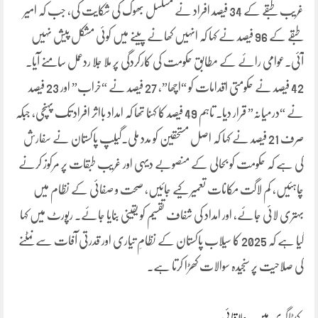
غریب طبقے کے 34 فیصد افراد نے مسلسل بھوک کی شکایت کی، جب کہ امیر
طبقے کے 96 فیصد نے کہا کہ انہیں کھانے پینے میں کوئی مشکل پیش نہیں
آئی۔عوامی رائے کے مطابق حکومت کی کارکردگی پر ملا جلا ردعمل سامنے آیا۔
42 فیصد نے حکومتی اقدامات کو “اچھا”، 27 فیصد نے “خراب” اور 23 فیصد
نے “درمیانہ” قرار دیا۔ تاہم 49 فیصد کا کہنا تھا کہ امداد بااثر افراد تک پہنچی، جبکہ
صرف 21 فیصد نے کہا کہ اصل مستحقین کو مدد ملی۔گیلپ پاکستان نے سفارش
کی ہے کہ حکومت کو بحالی کے منصوبے دیہی اور غریب طبقات پر مرکوز کرنے
چاہئیں، کم لاگت مکانات تعمیر کیے جائیں، صحت و صفائی کے نظام میں
بہتری لائی جائے، اور امداد کی شفاف تقسیم کو یقینی بنایا جائے۔ رپورٹ میں کہا
گیا ہے کہ 2025 کا سیلاب پاکستان کے نظامِ تیاری اور قدرتی آفات سے نمٹنے
کی صلاحیت پر سنجیدہ سوالات کھڑا کرتا ہے۔