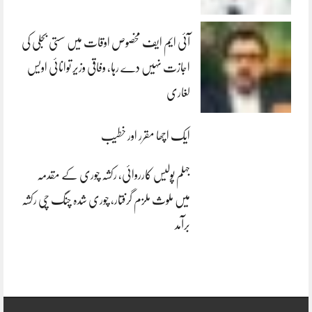
آئی ایم ایف مخصوص اوقات میں سستی بجلی کی
اجازت نہیں دے رہا، وفاقی وزیر توانائی اویس
لغاری
ایک اچھا مقرر اور خطیب
جہلم پولیس کارروائی، رکشہ چوری کے مقدمہ
میں ملوث ملزم گرفتار، چوری شدہ چنگ چی رکشہ
برآمد