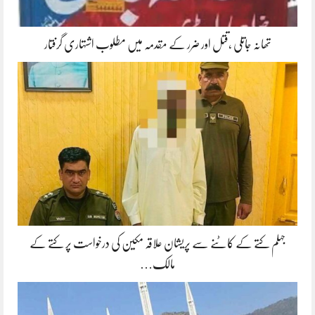
تھانہ جاتلی ،قتل اور ضرر کے مقدمہ میں مطلوب اشتہاری گرفتار
جہلم کتے کے کاٹنے سے پریشان علاقہ مکین کی درخواست پر کتے کے
مالک…