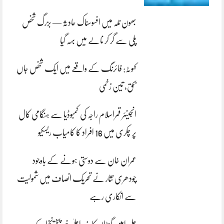
بھون نلہ میں افسوسناک حادثہ — بزرگ شخص
پلی سے گر کر نالے میں بہہ گیا
کہوٹہ: فائرنگ کے واقعے میں ایک شخص جاں
بحق، تین زخمی
انجینئر قمراسلام راجہ کی کمبوڈیا سے ہنگامی کال
پر چکری میں 16 افراد کا کامیاب ریسکیو
عمران خان سے دوستی ہونے کے باوجود
چودھری نثار نے تحریک انصاف میں شمولیت
سے انکاری رہے