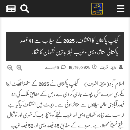
Skip
to
content
گیلپ پاکستان کا انکشاف: 2025 کے سیلاب سے 41 فیصد
پاکستانی متاثر، دیہی و غریب طبقہ بدترین نقصان کا شکار
16/10/2025
حذیفہ اشرف
0 تبصرے
اسلام آباد (حذیفہ اشرف) — گیلپ پاکستان نے 2025 کے “فلڈ امپیکٹ اینڈ
ریکوری سروے” کی رپورٹ جاری کر دی ہے، جس کے مطابق ملک کی 41
فیصد آبادی حالیہ سیلابوں سے متاثر ہوئی ہے۔ رپورٹ میں انکشاف کیا گیا ہے
کہ سب سے زیادہ نقصان دیہی اور غریب طبقے کو پہنچا، جب کہ شہری اور خوشحال
طبقے نسبتاً محفوظ رہے۔سروے کے مطابق 45 فیصد دیہی اور 52 فیصد غریب