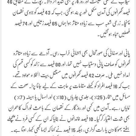
سیلاب نے ملکی معیشت اور روزگار پر بھی شدید اثر ڈالا۔ رپورٹ کے مطابق 46
فیصد گھرانوں کی آمدن مکمل طور پر بند ہو گئی، جب کہ 43 فیصد کو جزوی نقصان
پہنچا۔ زرعی شعبہ سب سے زیادہ متاثر ہوا جہاں 65 فیصد زمینیں اور 74 فیصد
فصلیں تباہ ہو گئیں۔
پانی اور صفائی کی صورتحال بھی انتہائی خراب رہی۔ آدھے سے زیادہ متاثرہ
گھرانوں کو صاف پانی دستیاب نہیں تھا، اور 80 فیصد سے زائد کو کسی قسم کی
امداد نہیں ملی۔ صرف 42 فیصد گھرانوں میں مستقل بیت الخلاء موجود تھے،
جب کہ 16 فیصد افراد کو کھلے مقامات پر حاجت کے لیے جانا پڑا۔ صحت کے
مسائل میں بخار (25٪)، جلدی بیماریاں (10٪) اور اسہال یا ہیضہ (7٪)
نمایاں رہے۔آمدن میں کمی اور روزگار کے نقصان کے باعث خوراک کا بحران
بھی شدت اختیار کر گیا۔ 10 فیصد خاندانوں نے بتایا کہ ان کے کسی فرد نے پچھلے
ہفتے بھوکا دن یا رات گزاری، جبکہ 15 فیصد نے کہا کہ ایسا کبھی کبھار ہوتا ہے۔