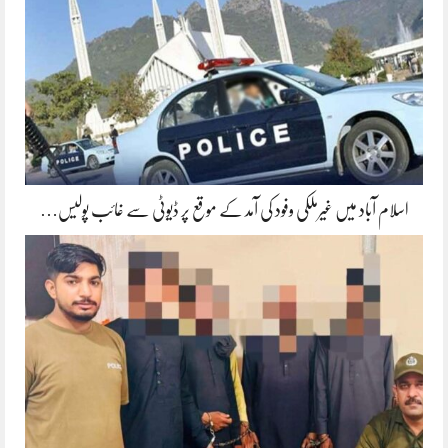
اسلام آباد میں غیرملکی وفود کی آمد کے موقع پر ڈیوٹی سے غائب پولیس…