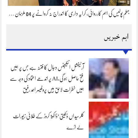
جہلم پولیس کی اہم کارروائی، کرایہ داری کا اندراج نہ کروانے پر 04 ملزمان …
اہم خبریں
آرٹیفشل انٹلیجنس دجال کا فتنہ ہے جس پر ہمیں
فتح حاصل ہو گی،AI پر اندھے اعتماد کی وجہ سے
ہمیں خطرات لاحق ہیں پروفیسر احمد رفیق
کلرسیداں ڈکیتی‘ڈاکو1 کروڑ کے طلائی زیورات
لے اڑے